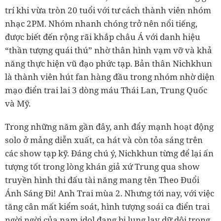
trí khi vừa tròn 20 tuổi với tư cách thành viên nhóm
nhạc 2PM. Nhóm nhanh chóng trở nên nổi tiếng,
được biết đến rộng rãi khắp châu Á với danh hiệu
“thần tượng quái thú” nhờ thân hình vạm vỡ và khả
năng thực hiện vũ đạo phức tạp. Bản thân Nichkhun
là thành viên hút fan hàng đầu trong nhóm nhờ diện
mạo điển trai lai 3 dòng máu Thái Lan, Trung Quốc
và Mỹ.
Trong những năm gần đây, anh đẩy mạnh hoạt động
solo ở mảng diễn xuất, ca hát và còn tỏa sáng trên
các show tạp kỹ. Đáng chú ý, Nichkhun từng để lại ấn
tượng tốt trong lòng khán giả xứ Trung qua show
truyền hình thi đấu tài năng mang tên Theo Đuổi
Ánh Sáng Đi! Anh Trai mùa 2. Nhưng tới nay, với việc
tăng cân mất kiểm soát, hình tượng soái ca điển trai
ngời ngời của nam idol đang bị lung lay dữ dội trong