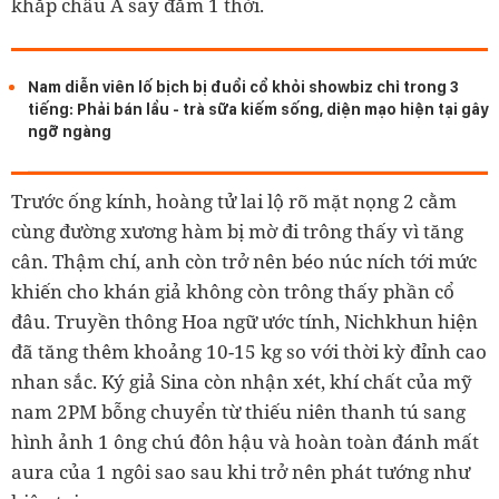
khắp châu Á say đắm 1 thời.
Nam diễn viên lố bịch bị đuổi cổ khỏi showbiz chỉ trong 3
tiếng: Phải bán lẩu - trà sữa kiếm sống, diện mạo hiện tại gây
ngỡ ngàng
Trước ống kính, hoàng tử lai lộ rõ mặt nọng 2 cằm
cùng đường xương hàm bị mờ đi trông thấy vì tăng
cân. Thậm chí, anh còn trở nên béo núc ních tới mức
khiến cho khán giả không còn trông thấy phần cổ
đâu. Truyền thông Hoa ngữ ước tính, Nichkhun hiện
đã tăng thêm khoảng 10-15 kg so với thời kỳ đỉnh cao
nhan sắc. Ký giả Sina còn nhận xét, khí chất của mỹ
nam 2PM bỗng chuyển từ thiếu niên thanh tú sang
hình ảnh 1 ông chú đôn hậu và hoàn toàn đánh mất
aura của 1 ngôi sao sau khi trở nên phát tướng như