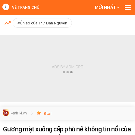
MỚI NHẤT
VỀ TRANG CHỦ
MỚI NHẤT
#Ồn ào của Thư Đan Nguyễn
Xem thêm
Star
Gương mặt xuống cấp phù nề không tin nổi của