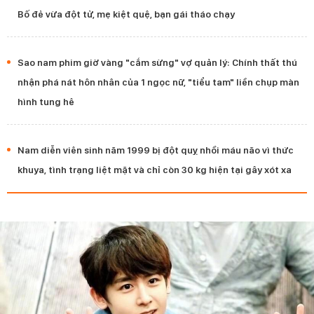
Bố đẻ vừa đột tử, mẹ kiệt quệ, bạn gái tháo chạy
Sao nam phim giờ vàng "cắm sừng" vợ quản lý: Chính thất thú
nhận phá nát hôn nhân của 1 ngọc nữ, "tiểu tam" liền chụp màn
hình tung hê
Nam diễn viên sinh năm 1999 bị đột quỵ nhồi máu não vì thức
khuya, tình trạng liệt mặt và chỉ còn 30 kg hiện tại gây xót xa