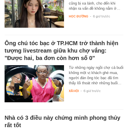
cũng bị xa lánh, cho đến khi
nhận ra vấn đề không nằm ở…
HỌC ĐƯỜNG
-
6 giờ trước
Ông chú tóc bạc ở TP.HCM trở thành hiện
tượng livestream giữa khu chợ vắng:
"Được hai, ba đơn còn hơn số 0"
Từ những ngày ngồi chợ cả buổi
không một vị khách ghé mua,
người đàn ông tóc bạc đã tìm
thấy lối thoát nhờ những buổi…
XÃ HỘI
-
6 giờ trước
Nhà có 3 điều này chứng minh phong thủy
rất tốt