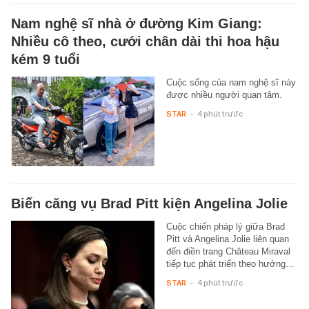
Nam nghệ sĩ nhà ở đường Kim Giang:
Nhiều cô theo, cưới chân dài thi hoa hậu
kém 9 tuổi
Cuộc sống của nam nghệ sĩ này
được nhiều người quan tâm.
STAR
-
4 phút trước
Biến căng vụ Brad Pitt kiện Angelina Jolie
Cuộc chiến pháp lý giữa Brad
Pitt và Angelina Jolie liên quan
đến điền trang Château Miraval
tiếp tục phát triển theo hướng…
STAR
-
4 phút trước