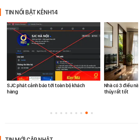
TIN NỔI BẬT KÊNH14
SJC phát cảnh báo tới toàn bộ khách
Nhà có 3 điều n
hàng
thủy rất tốt
TIN MỚI CẬP NHẬT