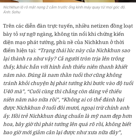
Nichkhun lộ rõ mặt nọng 2 cằm trước ống kính máy quay từ mọi góc độ.
Ảnh: Sohu
Trên các diễn đàn trực tuyến, nhiều netizen đồng loạt
bày tỏ sự ngỡ ngàng, không tin nổi khi chứng kiến
diện mạo phát tướng, phù nề của Nichkhun ở thời
điểm hiện tại:
“Trạng thái lúc này của Nichkhun sao
lại thành ra như vậy? Cả người tròn trịa lên trông
thấy, khác hẳn với hình ảnh thiếu niên thanh khiết
năm nào. Đúng là nam thần tuổi thơ cũng không
tránh khỏi chuyện bị phát tướng khi bước vào độ tuổi
U40 mà”, “Cuối cùng thì chẳng còn dáng vẻ thiếu
niên năm nào nữa rồi”, “Không ai có thể đánh bại
được Nichkhun ở tuổi đôi mươi, ngoại trừ chính anh
ấy. Hồi trẻ Nichkhun đúng chuẩn là mỹ nam đẹp hơn
hoa, bây giờ thì phát tướng lên quá rõ rồi, không biết
bao giờ mới giảm cân lại được như xưa nữa đây”,