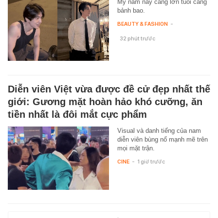
Mỹ nam này càng lớn tuổi càng
bảnh bao.
BEAUTY & FASHION
-
32 phút trước
Diễn viên Việt vừa được đề cử đẹp nhất thế
giới: Gương mặt hoàn hảo khó cưỡng, ăn
tiền nhất là đôi mắt cực phẩm
Visual và danh tiếng của nam
diễn viên bùng nổ mạnh mẽ trên
mọi mặt trận.
CINE
-
1 giờ trước