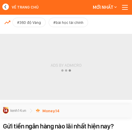
MỚI NHẤT
VỀ TRANG CHỦ
MỚI NHẤT
#360 độ Vàng
#bài học tài chính
Xem thêm
Money.14
Gửi tiền ngân hàng nào lãi nhất hiện nay?