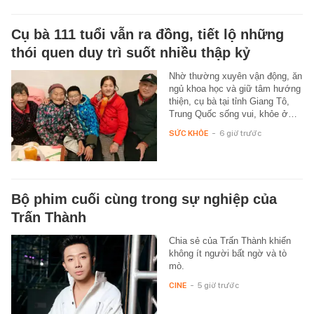
Cụ bà 111 tuổi vẫn ra đồng, tiết lộ những
thói quen duy trì suốt nhiều thập kỷ
Nhờ thường xuyên vận động, ăn
ngủ khoa học và giữ tâm hướng
thiện, cụ bà tại tỉnh Giang Tô,
Trung Quốc sống vui, khỏe ở…
SỨC KHỎE
-
6 giờ trước
Bộ phim cuối cùng trong sự nghiệp của
Trấn Thành
Chia sẻ của Trấn Thành khiến
không ít người bất ngờ và tò
mò.
CINE
-
5 giờ trước