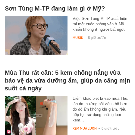
Sơn Tùng M-TP đang làm gì ở Mỹ?
Việc Sơn Tùng M-TP xuất hiện
tại một cuộc phỏng vấn ở Mỹ
khiến không ít người bất ngờ.
MUSIK
-
5 giờ trước
Mùa Thu rất cần: 5 kem chống nắng vừa
bảo vệ da vừa dưỡng ẩm, giúp da căng mịn
suốt cả ngày
Điểm khác biệt là vào mùa Thu,
làn da thường bắt đầu khô hơn
do độ ẩm không khí giảm. Nếu
tiếp tục sử dụng những loại
kem…
XEM MUA LUÔN
-
5 giờ trước