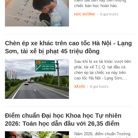
thêm đắt tiền hay trên những
chiếc bàn học hoàn hảo.
HỌC ĐƯỜNG
-
6 giờ trước
Chèn ép xe khác trên cao tốc Hà Nội - Lạng
Sơn, tài xế bị phạt 45 triệu đồng
Sau khi bị xe tải khác vượt bên
phải, tài xế T.L.Q. tạt đầu và
chèn ép lại chiếc xe này trên
cao tốc Hà Nội - Lạng Sơn,…
XÃ HỘI
-
6 giờ trước
Điểm chuẩn Đại học Khoa học Tự nhiên
2026: Toán học dẫn đầu với 26,35 điểm
Năm 2026, điểm chuẩn Trường