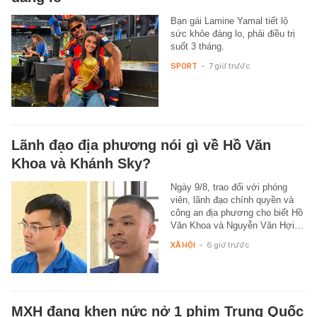
Bạn gái Lamine Yamal tiết lộ
sức khỏe đáng lo, phải điều trị
suốt 3 tháng.
SPORT
-
7 giờ trước
Lãnh đạo địa phương nói gì về Hồ Văn
Khoa và Khánh Sky?
Ngày 9/8, trao đổi với phóng
viên, lãnh đạo chính quyền và
công an địa phương cho biết Hồ
Văn Khoa và Nguyễn Văn Hợi…
XÃ HỘI
-
6 giờ trước
MXH đang khen nức nở 1 phim Trung Quốc