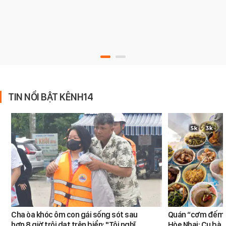
TIN NỔI BẬT KÊNH14
Cha òa khóc ôm con gái sống sót sau
Quán “cơm đếm”
hơn 8 giờ trôi dạt trên biển: "Tôi nghĩ
Hòe Nhai: Cụ bà 8