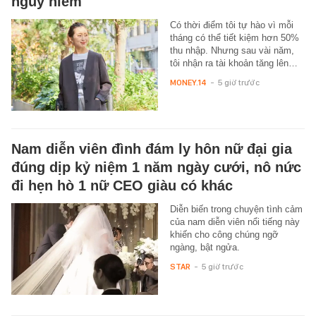
nguy hiểm
Có thời điểm tôi tự hào vì mỗi
tháng có thể tiết kiệm hơn 50%
thu nhập. Nhưng sau vài năm,
tôi nhận ra tài khoản tăng lên…
MONEY.14
-
5 giờ trước
Nam diễn viên đình đám ly hôn nữ đại gia
đúng dịp kỷ niệm 1 năm ngày cưới, nô nức
đi hẹn hò 1 nữ CEO giàu có khác
Diễn biến trong chuyện tình cảm
của nam diễn viên nổi tiếng này
khiến cho công chúng ngỡ
ngàng, bật ngửa.
STAR
-
5 giờ trước