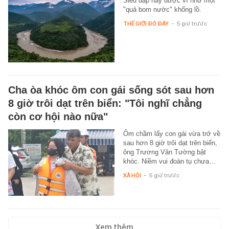
Siêu đập này được ví như một
"quả bom nước" khổng lồ.
THẾ GIỚI ĐÓ ĐÂY
-
5 giờ trước
Cha òa khóc ôm con gái sống sót sau hơn
8 giờ trôi dạt trên biển: "Tôi nghĩ chẳng
còn cơ hội nào nữa"
Ôm chầm lấy con gái vừa trở về
sau hơn 8 giờ trôi dạt trên biển,
ông Trương Văn Tường bật
khóc. Niềm vui đoàn tụ chưa…
XÃ HỘI
-
5 giờ trước
Xem thêm