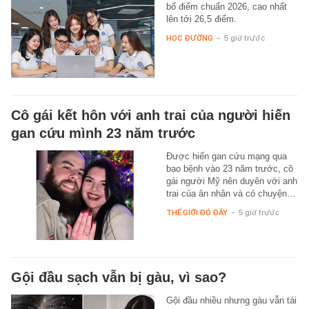
bố điểm chuẩn 2026, cao nhất
lên tới 26,5 điểm.
HỌC ĐƯỜNG
-
5 giờ trước
Cô gái kết hôn với anh trai của người hiến
gan cứu mình 23 năm trước
Được hiến gan cứu mạng qua
bạo bệnh vào 23 năm trước, cô
gái người Mỹ nên duyên với anh
trai của ân nhân và có chuyện…
THẾ GIỚI ĐÓ ĐÂY
-
5 giờ trước
Gội đầu sạch vẫn bị gàu, vì sao?
Gội đầu nhiều nhưng gàu vẫn tái