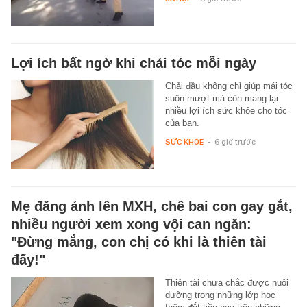
Lợi ích bất ngờ khi chải tóc mỗi ngày
Chải đầu không chỉ giúp mái tóc
suôn mượt mà còn mang lại
nhiều lợi ích sức khỏe cho tóc
của bạn.
SỨC KHỎE
-
6 giờ trước
Mẹ đăng ảnh lên MXH, chê bai con gay gắt,
nhiều người xem xong vội can ngăn:
"Đừng mắng, con chị có khi là thiên tài
đấy!"
Thiên tài chưa chắc được nuôi
dưỡng trong những lớp học