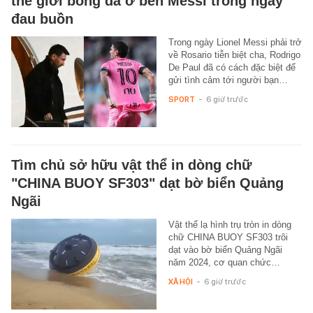
thế giới bóng đá ở bên Messi trong ngày
đau buồn
Trong ngày Lionel Messi phải trở
về Rosario tiễn biệt cha, Rodrigo
De Paul đã có cách đặc biệt để
gửi tình cảm tới người bạn…
SPORT
-
6 giờ trước
Tìm chủ sở hữu vật thể in dòng chữ
"CHINA BUOY SF303" dạt bờ biển Quảng
Ngãi
Vật thể lạ hình trụ tròn in dòng
chữ CHINA BUOY SF303 trôi
dạt vào bờ biển Quảng Ngãi
năm 2024, cơ quan chức…
XÃ HỘI
-
6 giờ trước