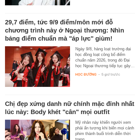
29,7 điểm, tức 9/9 điểm/môn mới đỗ
chương trình này ở Ngoại thương: Nhìn
bảng điểm chuẩn mà "áp lực" giùm!
Ngày 9/8, hàng loạt trường đại
học đồng loạt công bố điểm
chuẩn năm 2026, trong đó Đại
học Ngoại thương tiếp tục gây…
HỌC ĐƯỜNG
-
5 giờ trước
Chị đẹp xứng danh nữ chính mặc đỉnh nhất
lúc này: Body khét "cân" mọi outfit
Mỹ nhân này khiến người xem
phải ấn tượng khi biến mọi cảnh
phim thành buổi trình diễn thời
trang.