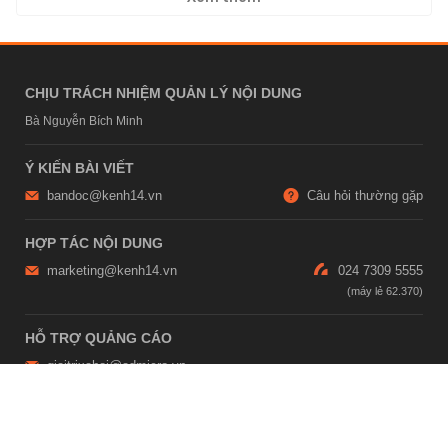
CHỊU TRÁCH NHIỆM QUẢN LÝ NỘI DUNG
Bà Nguyễn Bích Minh
Ý KIẾN BÀI VIẾT
bandoc@kenh14.vn
Câu hỏi thường gặp
HỢP TÁC NỘI DUNG
marketing@kenh14.vn
024 7309 5555
HỖ TRỢ QUẢNG CÁO
giaitrixahoi@admicro.vn
02473007108
TRỤ SỞ HÀ NỘI