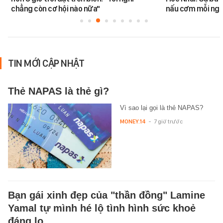
chẳng còn cơ hội nào nữa"
nấu cơm mỗi ngà
TIN MỚI CẬP NHẬT
Thẻ NAPAS là thẻ gì?
Vì sao lại gọi là thẻ NAPAS?
MONEY.14
-
7 giờ trước
Bạn gái xinh đẹp của "thần đồng" Lamine
Yamal tự mình hé lộ tình hình sức khoẻ
đáng lo