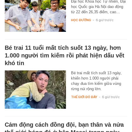
Đại học Khoa học Tự nhiên, Đại
học Quốc gia Hà Nội dao động
từ 22 đến 26,35 điểm, cao…
HỌC ĐƯỜNG
-
6 giờ trước
Bé trai 11 tuổi mất tích suốt 13 ngày, hơn
1.000 người tìm kiếm rồi phát hiện dấu vết
khó tin
Bé trai mất tích suốt 13 ngày,
khiến hơn 1.000 người phải
chạy đua tìm kiếm giữa vùng
rừng núi rộng lớn.
THẾ GIỚI ĐÓ ĐÂY
-
6 giờ trước
Cảm động cách đồng đội, bạn thân và nửa