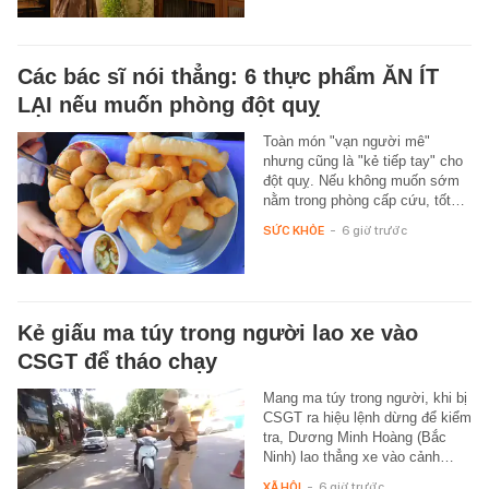
Các bác sĩ nói thẳng: 6 thực phẩm ĂN ÍT
LẠI nếu muốn phòng đột quỵ
Toàn món "vạn người mê"
nhưng cũng là "kẻ tiếp tay" cho
đột quỵ. Nếu không muốn sớm
nằm trong phòng cấp cứu, tốt…
SỨC KHỎE
-
6 giờ trước
Kẻ giấu ma túy trong người lao xe vào
CSGT để tháo chạy
Mang ma túy trong người, khi bị
CSGT ra hiệu lệnh dừng để kiểm
tra, Dương Minh Hoàng (Bắc
Ninh) lao thẳng xe vào cảnh…
XÃ HỘI
-
6 giờ trước