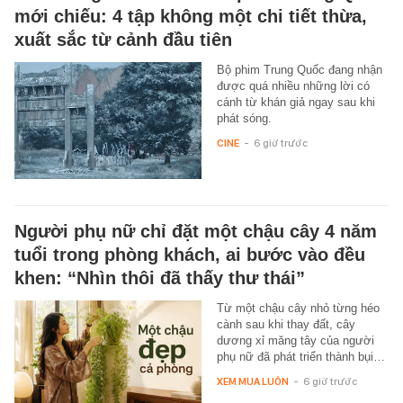
mới chiếu: 4 tập không một chi tiết thừa,
xuất sắc từ cảnh đầu tiên
Bộ phim Trung Quốc đang nhận
được quá nhiều những lời có
cánh từ khán giả ngay sau khi
phát sóng.
CINE
-
6 giờ trước
Người phụ nữ chỉ đặt một chậu cây 4 năm
tuổi trong phòng khách, ai bước vào đều
khen: “Nhìn thôi đã thấy thư thái”
Từ một chậu cây nhỏ từng héo
cành sau khi thay đất, cây
dương xỉ măng tây của người
phụ nữ đã phát triển thành bụi…
XEM MUA LUÔN
-
6 giờ trước