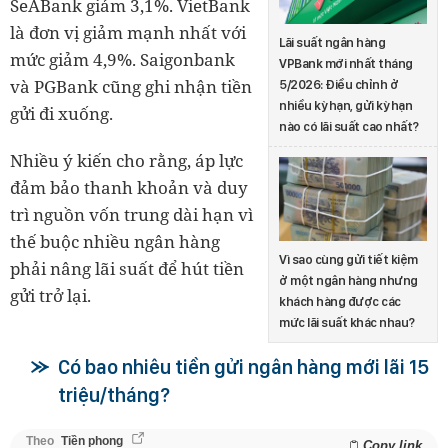
SeABank giảm 3,1%. VietBank
là đơn vị giảm mạnh nhất với
Lãi suất ngân hàng
mức giảm 4,9%. Saigonbank
VPBank mới nhất tháng
và PGBank cũng ghi nhận tiền
5/2026: Điều chỉnh ở
nhiều kỳ hạn, gửi kỳ hạn
gửi đi xuống.
nào có lãi suất cao nhất?
Nhiều ý kiến cho rằng, áp lực
đảm bảo thanh khoản và duy
trì nguồn vốn trung dài hạn vì
thế buộc nhiều ngân hàng
Vì sao cùng gửi tiết kiệm
phải nâng lãi suất để hút tiền
ở một ngân hàng nhưng
gửi trở lại.
khách hàng được các
mức lãi suất khác nhau?
Có bao nhiêu tiền gửi ngân hàng mới lãi 15
triệu/tháng?
Theo
Tiền phong
Copy link