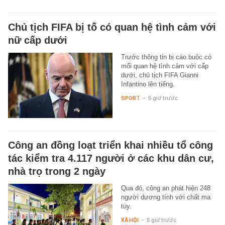
Chủ tịch FIFA bị tố có quan hệ tình cảm với
nữ cấp dưới
Trước thông tin bị cáo buộc có
mối quan hệ tình cảm với cấp
dưới, chủ tịch FIFA Gianni
Infantino lên tiếng.
SPORT
-
5 giờ trước
Công an đồng loạt triển khai nhiều tổ công
tác kiểm tra 4.117 người ở các khu dân cư,
nhà trọ trong 2 ngày
Qua đó, công an phát hiện 248
người dương tính với chất ma
túy.
XÃ HỘI
-
5 giờ trước