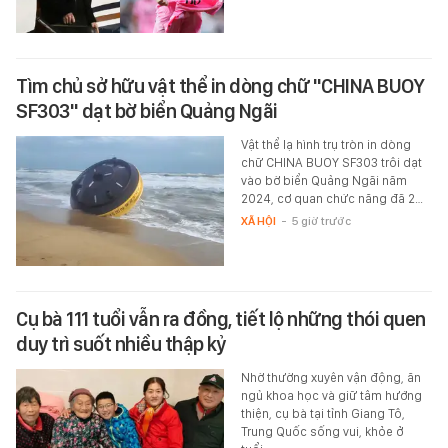
Tìm chủ sở hữu vật thể in dòng chữ "CHINA BUOY
SF303" dạt bờ biển Quảng Ngãi
Vật thể lạ hình trụ tròn in dòng
chữ CHINA BUOY SF303 trôi dạt
vào bờ biển Quảng Ngãi năm
2024, cơ quan chức năng đã 2…
XÃ HỘI
-
5 giờ trước
Cụ bà 111 tuổi vẫn ra đồng, tiết lộ những thói quen
duy trì suốt nhiều thập kỷ
Nhờ thường xuyên vận động, ăn
ngủ khoa học và giữ tâm hướng
thiện, cụ bà tại tỉnh Giang Tô,
Trung Quốc sống vui, khỏe ở