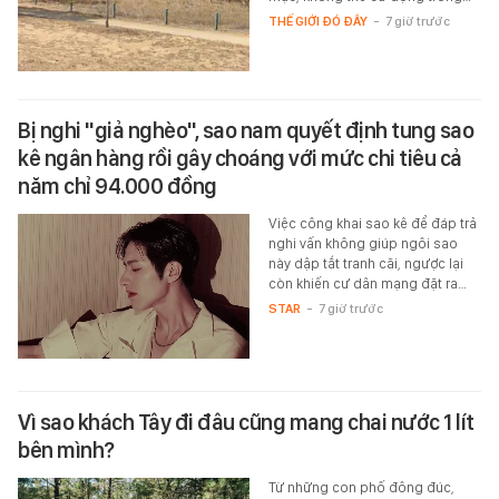
THẾ GIỚI ĐÓ ĐÂY
-
7 giờ trước
Bị nghi "giả nghèo", sao nam quyết định tung sao
kê ngân hàng rồi gây choáng với mức chi tiêu cả
năm chỉ 94.000 đồng
Việc công khai sao kê để đáp trả
nghi vấn không giúp ngôi sao
này dập tắt tranh cãi, ngược lại
còn khiến cư dân mạng đặt ra…
STAR
-
7 giờ trước
Vì sao khách Tây đi đâu cũng mang chai nước 1 lít
bên mình?
Từ những con phố đông đúc,