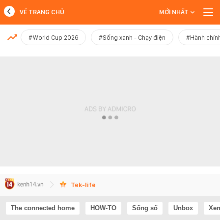
VỀ TRANG CHỦ
MỚI NHẤT
MỚI NHẤT
#World Cup 2026
#Sống xanh - Chạy điện
#Hành chính
Xem thêm
Tek-life
The connected home
HOW-TO
Sống số
Unbox
Xem