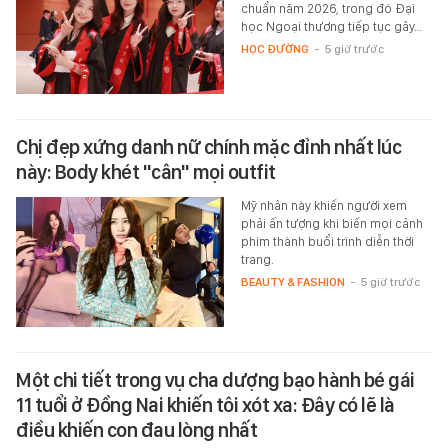
chuẩn năm 2026, trong đó Đại
học Ngoại thương tiếp tục gây…
HỌC ĐƯỜNG
-
5 giờ trước
Chị đẹp xứng danh nữ chính mặc đỉnh nhất lúc
này: Body khét "cân" mọi outfit
Mỹ nhân này khiến người xem
phải ấn tượng khi biến mọi cảnh
phim thành buổi trình diễn thời
trang.
BEAUTY & FASHION
-
5 giờ trước
Một chi tiết trong vụ cha dượng bạo hành bé gái
11 tuổi ở Đồng Nai khiến tôi xót xa: Đây có lẽ là
điều khiến con đau lòng nhất