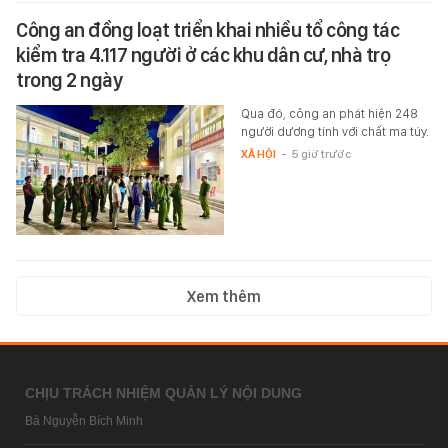
Công an đồng loạt triển khai nhiều tổ công tác
kiểm tra 4.117 người ở các khu dân cư, nhà trọ
trong 2 ngày
Qua đó, công an phát hiện 248
người dương tính với chất ma túy.
XÃ HỘI
-
5 giờ trước
Xem thêm
CHỊU TRÁCH NHIỆM QUẢN LÝ NỘI DUNG
Bà Nguyễn Bích Minh