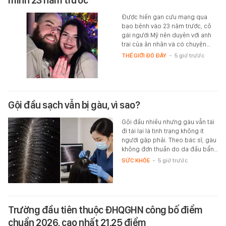
mình 23 năm trước
Được hiến gan cứu mạng qua
bạo bệnh vào 23 năm trước, cô
gái người Mỹ nên duyên với anh
trai của ân nhân và có chuyện…
THẾ GIỚI ĐÓ ĐÂY
-
5 giờ trước
Gội đầu sạch vẫn bị gàu, vì sao?
Gội đầu nhiều nhưng gàu vẫn tái
đi tái lại là tình trạng không ít
người gặp phải. Theo bác sĩ, gàu
không đơn thuần do da đầu bẩn…
SỨC KHỎE
-
5 giờ trước
Trường đầu tiên thuộc ĐHQGHN công bố điểm
chuẩn 2026, cao nhất 21,25 điểm