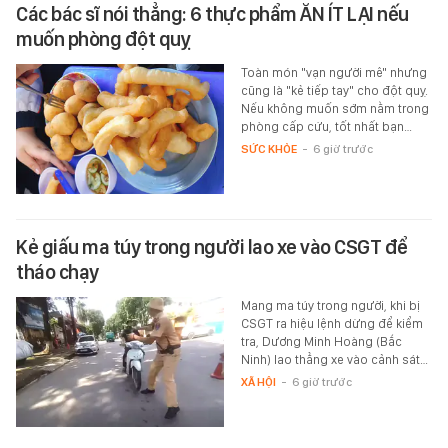
Các bác sĩ nói thẳng: 6 thực phẩm ĂN ÍT LẠI nếu
muốn phòng đột quỵ
Toàn món "vạn người mê" nhưng
cũng là "kẻ tiếp tay" cho đột quỵ.
Nếu không muốn sớm nằm trong
phòng cấp cứu, tốt nhất bạn…
SỨC KHỎE
-
6 giờ trước
Kẻ giấu ma túy trong người lao xe vào CSGT để
tháo chạy
Mang ma túy trong người, khi bị
CSGT ra hiệu lệnh dừng để kiểm
tra, Dương Minh Hoàng (Bắc
Ninh) lao thẳng xe vào cảnh sát…
XÃ HỘI
-
6 giờ trước