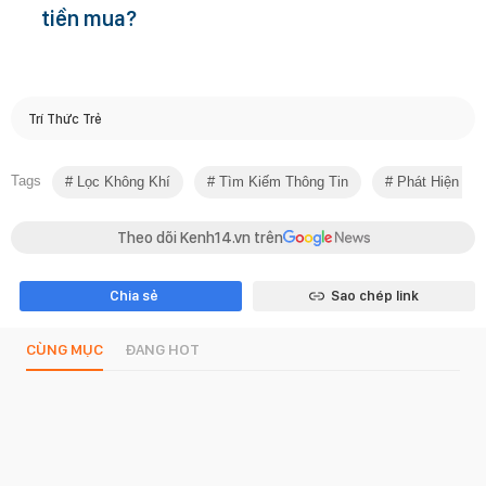
tiền mua?
Trí Thức Trẻ
Tags
Lọc Không Khí
Tìm Kiếm Thông Tin
Phát Hiện Mớ
Theo dõi Kenh14.vn trên
Chia sẻ
Sao chép link
CÙNG MỤC
ĐANG HOT