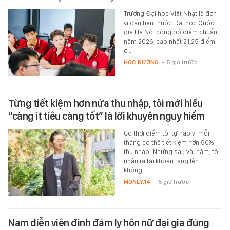
Trường Đại học Việt Nhật là đơn
vị đầu tiên thuộc Đại học Quốc
gia Hà Nội công bố điểm chuẩn
năm 2026, cao nhất 21,25 điểm
ở…
HỌC ĐƯỜNG
-
5 giờ trước
Từng tiết kiệm hơn nửa thu nhập, tôi mới hiểu
“càng ít tiêu càng tốt” là lời khuyên nguy hiểm
Có thời điểm tôi tự hào vì mỗi
tháng có thể tiết kiệm hơn 50%
thu nhập. Nhưng sau vài năm, tôi
nhận ra tài khoản tăng lên
không…
MONEY.14
-
5 giờ trước
Nam diễn viên đình đám ly hôn nữ đại gia đúng