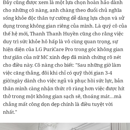
Đây cũng được xem là một lựa chọn hoàn hảo dành
cho những cô nàng, anh chàng theo đuổi chủ nghĩa
sống khỏe độc thân tự cường dễ dàng lựa chọn và sử
dụng trong không gian riêng của mình. Là quý cô của
thế hệ mới, Thanh Thanh Huyền cũng cho rằng việc
duy trì sức khỏe hô hấp là vô cùng quan trọng, sự
hiện diện của LG PuriCare Pro trong góc không gian
thư giãn của nữ MC xinh đẹp đã minh chứng rõ nét
cho điều này. Cô nàng cho biết: "Sau những giờ làm
việc căng thẳng, đôi khi chỉ có quỹ thời gian 3-4
giờ/ngày dành cho việc ngủ và phục hồi sức lực, bản
thân mình càng nhận thức rõ ràng hơn việc được hít
thở trong một không gian sạch sẽ, thoáng mát…mà
chẳng mất công dọn dẹp chính là điều tuyệt vời
nhất."