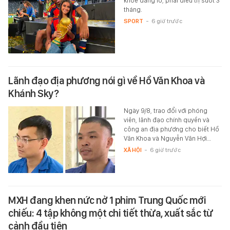
khỏe đáng lo, phải điều trị suốt 3
tháng.
SPORT
-
6 giờ trước
Lãnh đạo địa phương nói gì về Hồ Văn Khoa và
Khánh Sky?
Ngày 9/8, trao đổi với phóng
viên, lãnh đạo chính quyền và
công an địa phương cho biết Hồ
Văn Khoa và Nguyễn Văn Hợi…
XÃ HỘI
-
6 giờ trước
MXH đang khen nức nở 1 phim Trung Quốc mới
chiếu: 4 tập không một chi tiết thừa, xuất sắc từ
cảnh đầu tiên