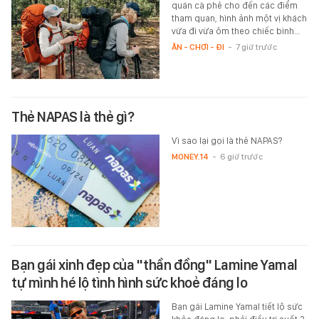
quán cà phê cho đến các điểm
tham quan, hình ảnh một vị khách
vừa đi vừa ôm theo chiếc bình…
ĂN - CHƠI - ĐI
-
7 giờ trước
Thẻ NAPAS là thẻ gì?
Vì sao lại gọi là thẻ NAPAS?
MONEY.14
-
6 giờ trước
Bạn gái xinh đẹp của "thần đồng" Lamine Yamal
tự mình hé lộ tình hình sức khoẻ đáng lo
Bạn gái Lamine Yamal tiết lộ sức