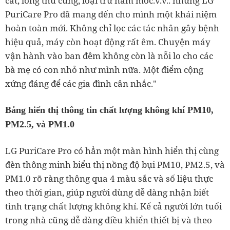
cát, lông thú cưng, loại trừ nấm mốc.v.v.. nhưng LG
PuriCare Pro đã mang đến cho mình một khái niệm
hoàn toàn mới. Không chỉ lọc các tác nhân gây bệnh
hiệu quả, máy còn hoạt động rất êm. Chuyện máy
vận hành vào ban đêm không còn là nỗi lo cho các
bà mẹ có con nhỏ như mình nữa. Một điểm cộng
xứng đáng để các gia đình cân nhắc."
Bảng hiển thị thông tin chất lượng không khí PM10,
PM2.5, và PM1.0
LG PuriCare Pro có hẳn một màn hình hiển thị cùng
đèn thông minh biểu thị nồng độ bụi PM10, PM2.5, và
PM1.0 rõ ràng thông qua 4 màu sắc và số liệu thực
theo thời gian, giúp người dùng dễ dàng nhận biết
tình trạng chất lượng không khí. Kể cả người lớn tuổi
trong nhà cũng dễ dàng điều khiển thiết bị và theo