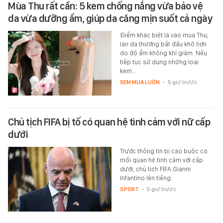
Mùa Thu rất cần: 5 kem chống nắng vừa bảo vệ
da vừa dưỡng ẩm, giúp da căng mịn suốt cả ngày
Điểm khác biệt là vào mùa Thu,
làn da thường bắt đầu khô hơn
do độ ẩm không khí giảm. Nếu
tiếp tục sử dụng những loại
kem…
XEM MUA LUÔN
-
5 giờ trước
Chủ tịch FIFA bị tố có quan hệ tình cảm với nữ cấp
dưới
Trước thông tin bị cáo buộc có
mối quan hệ tình cảm với cấp
dưới, chủ tịch FIFA Gianni
Infantino lên tiếng.
SPORT
-
5 giờ trước