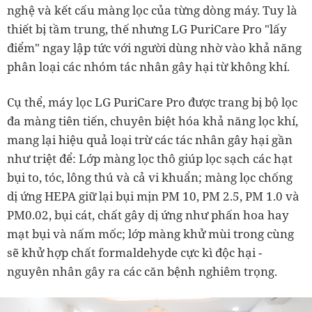
nghệ và kết cấu màng lọc của từng dòng máy. Tuy là
thiết bị tầm trung, thế nhưng LG PuriCare Pro "lấy
điểm" ngay lập tức với người dùng nhờ vào khả năng
phân loại các nhóm tác nhân gây hại từ không khí.
Cụ thể, máy lọc LG PuriCare Pro được trang bị bộ lọc
đa màng tiên tiến, chuyên biệt hóa khả năng lọc khí,
mang lại hiệu quả loại trừ các tác nhân gây hại gần
như triệt để: Lớp màng lọc thô giúp lọc sạch các hạt
bụi to, tóc, lông thú và cả vi khuẩn; màng lọc chống
dị ứng HEPA giữ lại bụi mịn PM 10, PM 2.5, PM 1.0 và
PM0.02, bụi cát, chất gây dị ứng như phấn hoa hay
mạt bụi và nấm mốc; lớp màng khử mùi trong cùng
sẽ khử hợp chất formaldehyde cực kì độc hại -
nguyên nhân gây ra các căn bệnh nghiêm trọng.