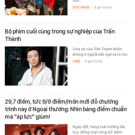
tuổi…
SỨC KHỎE
-
5 giờ trước
Bộ phim cuối cùng trong sự nghiệp của Trấn
Thành
Chia sẻ của Trấn Thành khiến
không ít người bất ngờ và tò mò.
CINE
-
5 giờ trước
29,7 điểm, tức 9/9 điểm/môn mới đỗ chương
trình này ở Ngoại thương: Nhìn bảng điểm chuẩn
mà "áp lực" giùm!
Ngày 9/8, hàng loạt trường đại
học đồng loạt công bố điểm