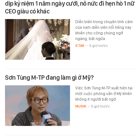
dịp kỷ niệm 1 năm ngày cưới, nô nức đi hẹn hò 1 nữ
CEO giàu có khác
Diễn biến trong chuyện tình cảm
của nam diễn viên nổi tiếng này
khiến cho công chúng ngỡ
ngàng, bật ngửa.
STAR
-
5 giờ trước
Sơn Tùng M-TP đang làm gì ở Mỹ?
Việc Sơn Tùng M-TP xuất hiện tại
một cuộc phỏng vấn ở Mỹ khiến
không ít người bất ngờ.
MUSIK
-
5 giờ trước