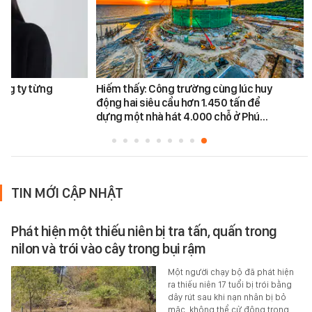
ông ty từng
Hiếm thấy: Công trường cùng lúc huy
động hai siêu cẩu hơn 1.450 tấn để
dựng một nhà hát 4.000 chỗ ở Phú…
TIN MỚI CẬP NHẬT
Phát hiện một thiếu niên bị tra tấn, quấn trong
nilon và trói vào cây trong bụi rậm
Một người chạy bộ đã phát hiện
ra thiếu niên 17 tuổi bị trói bằng
dây rút sau khi nạn nhân bị bỏ
mặc, không thể cử động trong…