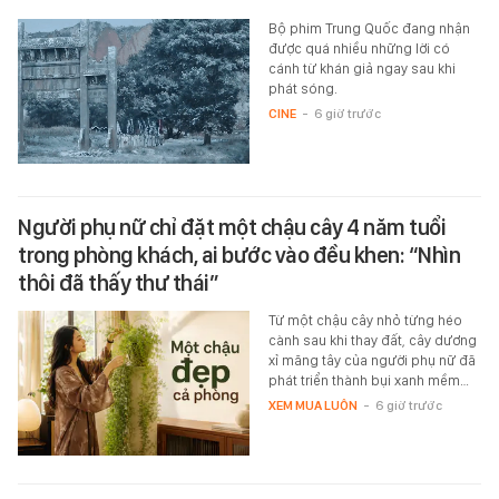
Bộ phim Trung Quốc đang nhận
được quá nhiều những lời có
cánh từ khán giả ngay sau khi
phát sóng.
CINE
-
6 giờ trước
Người phụ nữ chỉ đặt một chậu cây 4 năm tuổi
trong phòng khách, ai bước vào đều khen: “Nhìn
thôi đã thấy thư thái”
Từ một chậu cây nhỏ từng héo
cành sau khi thay đất, cây dương
xỉ măng tây của người phụ nữ đã
phát triển thành bụi xanh mềm…
XEM MUA LUÔN
-
6 giờ trước