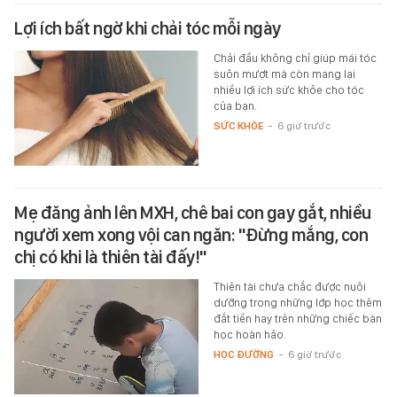
Lợi ích bất ngờ khi chải tóc mỗi ngày
Chải đầu không chỉ giúp mái tóc
suôn mượt mà còn mang lại
nhiều lợi ích sức khỏe cho tóc
của bạn.
SỨC KHỎE
-
6 giờ trước
Mẹ đăng ảnh lên MXH, chê bai con gay gắt, nhiều
người xem xong vội can ngăn: "Đừng mắng, con
chị có khi là thiên tài đấy!"
Thiên tài chưa chắc được nuôi
dưỡng trong những lớp học thêm
đắt tiền hay trên những chiếc bàn
học hoàn hảo.
HỌC ĐƯỜNG
-
6 giờ trước