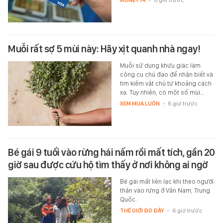
Muỗi rất sợ 5 mùi này: Hãy xịt quanh nhà ngay!
Muỗi sử dụng khứu giác làm
công cụ chủ đạo để nhận biết và
tìm kiếm vật chủ từ khoảng cách
xa. Tuy nhiên, có một số mùi…
XEM MUA LUÔN
-
6 giờ trước
Bé gái 9 tuổi vào rừng hái nấm rồi mất tích, gần 20
giờ sau được cứu hộ tìm thấy ở nơi không ai ngờ
Bé gái mất liên lạc khi theo người
thân vào rừng ở Vân Nam, Trung
Quốc.
THẾ GIỚI ĐÓ ĐÂY
-
6 giờ trước