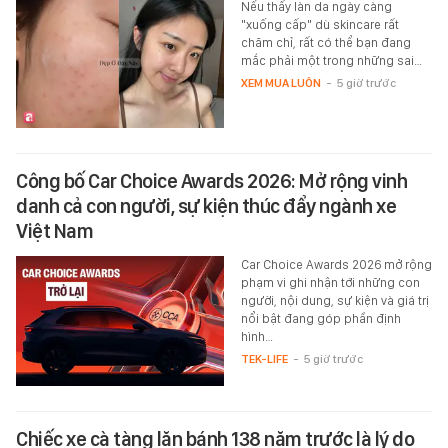
Nếu thấy làn da ngày càng
"xuống cấp" dù skincare rất
chăm chỉ, rất có thể bạn đang
mắc phải một trong những sai…
XEM MUA LUÔN
-
5 giờ trước
Công bố Car Choice Awards 2026: Mở rộng vinh
danh cả con người, sự kiện thúc đẩy ngành xe
Việt Nam
Car Choice Awards 2026 mở rộng
phạm vi ghi nhận tới những con
người, nội dung, sự kiện và giá trị
nổi bật đang góp phần định
hình…
TEK-LIFE
-
5 giờ trước
Chiếc xe cà tàng lăn bánh 138 năm trước là lý do