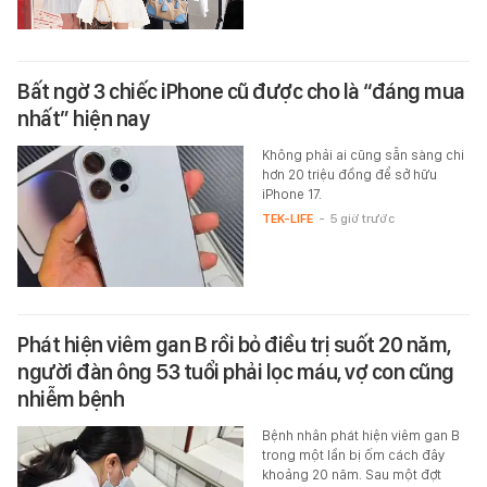
Bất ngờ 3 chiếc iPhone cũ được cho là “đáng mua
nhất” hiện nay
Không phải ai cũng sẵn sàng chi
hơn 20 triệu đồng để sở hữu
iPhone 17.
TEK-LIFE
-
5 giờ trước
Phát hiện viêm gan B rồi bỏ điều trị suốt 20 năm,
người đàn ông 53 tuổi phải lọc máu, vợ con cũng
nhiễm bệnh
Bệnh nhân phát hiện viêm gan B
trong một lần bị ốm cách đây
khoảng 20 năm. Sau một đợt