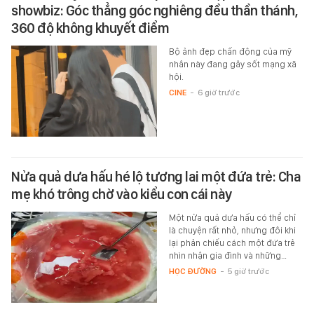
showbiz: Góc thẳng góc nghiêng đều thần thánh,
360 độ không khuyết điểm
Bộ ảnh đẹp chấn động của mỹ
nhân này đang gây sốt mạng xã
hội.
CINE
-
6 giờ trước
Nửa quả dưa hấu hé lộ tương lai một đứa trẻ: Cha
mẹ khó trông chờ vào kiểu con cái này
Một nửa quả dưa hấu có thể chỉ
là chuyện rất nhỏ, nhưng đôi khi
lại phản chiếu cách một đứa trẻ
nhìn nhận gia đình và những…
HỌC ĐƯỜNG
-
5 giờ trước