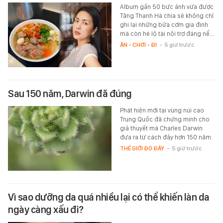
Album gần 50 bức ảnh vừa được
Tăng Thanh Hà chia sẻ không chỉ
ghi lại những bữa cơm gia đình
mà còn hé lộ tài nội trợ đáng nể…
ĂN - CHƠI - ĐI
-
5 giờ trước
Sau 150 năm, Darwin đã đúng
Phát hiện mới tại vùng núi cao
Trung Quốc đã chứng minh cho
giả thuyết mà Charles Darwin
đưa ra từ cách đây hơn 150 năm.
THẾ GIỚI ĐÓ ĐÂY
-
5 giờ trước
Vì sao dưỡng da quá nhiều lại có thể khiến làn da
ngày càng xấu đi?