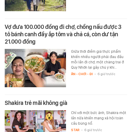
Vợ đưa 100.000 đồng đi chợ, chồng nấu được 3
tô bánh canh đầy ắp tôm và chả cá, còn dư tận
21.000 đồng
Giữa thời điểm giá thực phẩm
khiến nhiều người phải đau đầu
mỗi lần đi chợ, một chàng trai ở
Quy Nhơn lại gây chú ý khi…
ĂN - CHƠI - ĐI
-
6 giờ trước
Shakira trẻ mãi không già
Chỉ với một bức ảnh, Shakira một
lần nữa khiến mạng xã hội toàn
cầu bùng nổ.
STAR
-
6 giờ trước