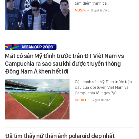
tâm điểm tranh cãi.
MUSIK
-
6 giờ trước
Mặt cỏ sân Mỹ Đình trước trận ĐT Việt Nam vs
Campuchia ra sao sau khi được truyền thông
Đông Nam Á khen hết lời
Cận cảnh sân Mỹ Đình trước trận
đấu của đội tuyển Việt Nam và
Campuchia tối ngày 7/8.
SPORT
-
6 giờ trước
Đã tìm thấy nữ thần ảnh polaroid đẹp nhất