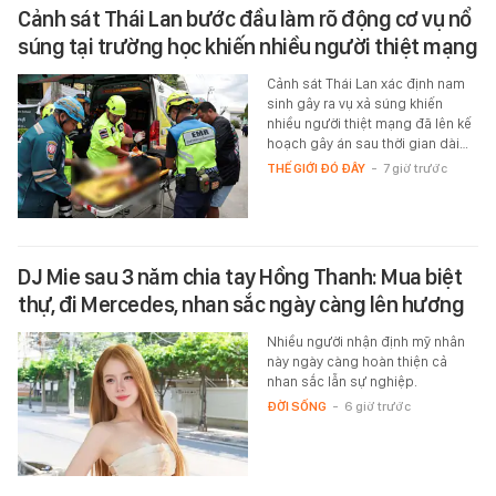
Cảnh sát Thái Lan bước đầu làm rõ động cơ vụ nổ
súng tại trường học khiến nhiều người thiệt mạng
Cảnh sát Thái Lan xác định nam
sinh gây ra vụ xả súng khiến
nhiều người thiệt mạng đã lên kế
hoạch gây án sau thời gian dài…
THẾ GIỚI ĐÓ ĐÂY
-
7 giờ trước
DJ Mie sau 3 năm chia tay Hồng Thanh: Mua biệt
thự, đi Mercedes, nhan sắc ngày càng lên hương
Nhiều người nhận định mỹ nhân
này ngày càng hoàn thiện cả
nhan sắc lẫn sự nghiệp.
ĐỜI SỐNG
-
6 giờ trước