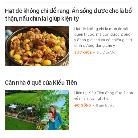
Hạt dẻ không chỉ để rang: Ăn sống được cho là bổ
thận, nấu chín lại giúp kiện tỳ
Hạt dẻ không chỉ là món ăn vặt
quen thuộc, mà còn được Đông
y đánh giá cao và có nhiều giá trị
dinh dưỡng đáng chú ý.
SỨC KHỎE
-
6 giờ trước
Căn nhà ở quê của Kiều Tiên
Hiện tại Kiều Tiên đang đưa 2 con
về miền Tây nghỉ hè.
ĐỜI SỐNG
-
6 giờ trước