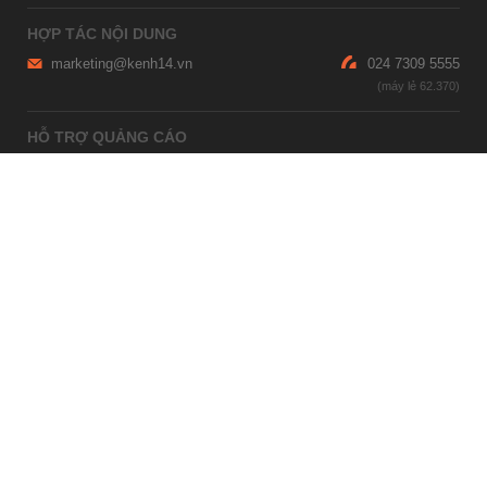
HỢP TÁC NỘI DUNG
marketing@kenh14.vn
024 7309 5555
HỖ TRỢ QUẢNG CÁO
giaitrixahoi@admicro.vn
02473007108
TRỤ SỞ HÀ NỘI
Tầng 21, Tòa nhà Center Building, Hapulico Complex, Số 01, phố
Nguyễn Huy Tưởng, phường Thanh Xuân, thành phố Hà Nội
TRỤ SỞ TP.HỒ CHÍ MINH
Tầng 4, Tòa nhà 123, số 127 Võ Văn Tần, Phường Xuân Hòa, TPHCM
Giấy phép thiết lập trang thông tin điện tử tổng hợp trên mạng số
2215/GP-TTĐT do Sở Thông tin và Truyền thông Hà Nội cấp ngày 10
tháng 4 năm 2019