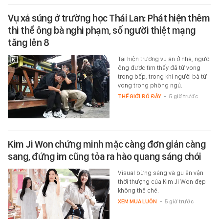
Vụ xả súng ở trường học Thái Lan: Phát hiện thêm
thi thể ông bà nghi phạm, số người thiệt mạng
tăng lên 8
Tại hiện trường vụ án ở nhà, người
ông được tìm thấy đã tử vong
trong bếp, trong khi người bà tử
vong trong phòng ngủ.
THẾ GIỚI ĐÓ ĐÂY
-
5 giờ trước
Kim Ji Won chứng minh mặc càng đơn giản càng
sang, đứng im cũng tỏa ra hào quang sáng chói
Visual bừng sáng và gu ăn vận
thời thượng của Kim Ji Won đẹp
không thể chê.
XEM MUA LUÔN
-
5 giờ trước