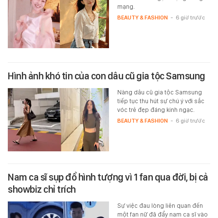
mạng.
BEAUTY & FASHION
-
6 giờ trước
Hình ảnh khó tin của con dâu cũ gia tộc Samsung
Nàng dâu cũ gia tộc Samsung
tiếp tục thu hút sự chú ý với sắc
vóc trẻ đẹp đáng kinh ngạc.
BEAUTY & FASHION
-
6 giờ trước
Nam ca sĩ sụp đổ hình tượng vì 1 fan qua đời, bị cả
showbiz chỉ trích
Sự việc đau lòng liên quan đến
một fan nữ đã đẩy nam ca sĩ vào