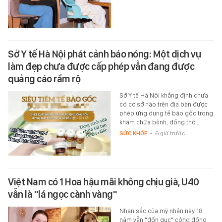
Sở Y tế Hà Nội phát cảnh báo nóng: Một dịch vụ
làm đẹp chưa được cấp phép vẫn đang được
quảng cáo rầm rộ
Sở Y tế Hà Nội khẳng định chưa
có cơ sở nào trên địa bàn được
phép ứng dụng tế bào gốc trong
khám chữa bệnh, đồng thời…
SỨC KHỎE
-
6 giờ trước
Việt Nam có 1 Hoa hậu mãi không chịu già, U40
vẫn là "lá ngọc cành vàng"
Nhan sắc của mỹ nhân này 18
năm vẫn "đốn gục" cộng đồng