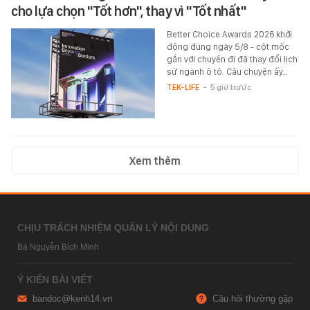
cho lựa chọn "Tốt hơn", thay vì "Tốt nhất"
Better Choice Awards 2026 khởi
động đúng ngày 5/8 - cột mốc
gắn với chuyến đi đã thay đổi lịch
sử ngành ô tô. Câu chuyện ấy…
TEK-LIFE
-
5 giờ trước
Xem thêm
CHỊU TRÁCH NHIỆM QUẢN LÝ NỘI DUNG
Bà Nguyễn Bích Minh
Ý KIẾN BÀI VIẾT
bandoc@kenh14.vn
Câu hỏi thường gặp