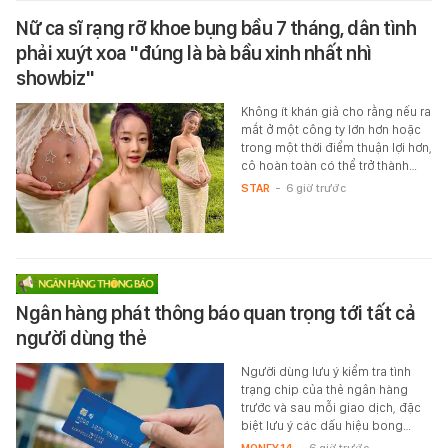
Nữ ca sĩ rạng rỡ khoe bụng bầu 7 tháng, dân tình
phải xuýt xoa "đúng là bà bầu xinh nhất nhì
showbiz"
Không ít khán giả cho rằng nếu ra
mắt ở một công ty lớn hơn hoặc
trong một thời điểm thuận lợi hơn,
cô hoàn toàn có thể trở thành…
STAR
-
6 giờ trước
Ngân hàng phát thông báo quan trọng tới tất cả
người dùng thẻ
Người dùng lưu ý kiểm tra tình
trạng chip của thẻ ngân hàng
trước và sau mỗi giao dịch, đặc
biệt lưu ý các dấu hiệu bong…
MONEY.14
-
6 giờ trước