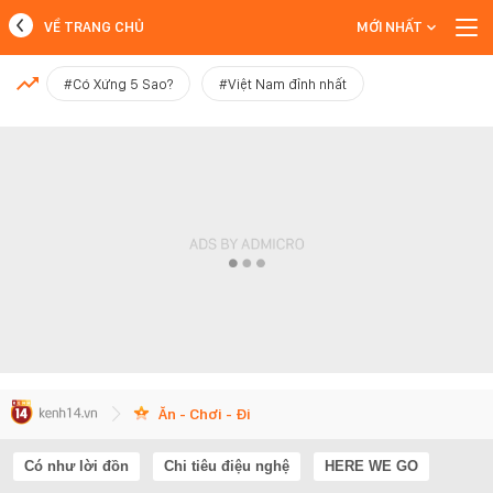
VỀ TRANG CHỦ
MỚI NHẤT
MỚI NHẤT
#Có Xứng 5 Sao?
#Việt Nam đỉnh nhất
Xem thêm
Ăn - Chơi - Đi
Có như lời đồn
Chi tiêu điệu nghệ
HERE WE GO