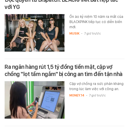
với YG
Ồn ào kỷ niệm 10 năm ra mắt của
BLACKPINK tiếp tục có diễn biến
mới.
MUSIK
-
7 giờ trước
Ra ngân hàng rút 1,5 tỷ đồng tiền mặt, cặp vợ
chồng "lọt tầm ngắm" bị công an tìm đến tận nhà
Cặp vợ chồng ra sức phản kháng
trong lúc làm việc với công an.
MONEY.14
-
7 giờ trước