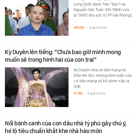
Long (biệt danh Tiến "bịp") và
Nguyễn Văn Tuấn (SN 1984) vừa
bị TAND khu vực 6 (TP Hải Phòng)
…
XÃ HỘI
-
5 giờ trước
Kỳ Duyên lên tiếng: "Chưa bao giờ mình mong
muốn sẽ trong hình hài của con trai"
Kỳ Duyên chia sẻ tâm trạng tủi
thân khi đọc những bình luận của
cư dân mạng về bộ phim sắp ra
mắt.
STAR
-
5 giờ trước
Nồi bánh canh của con dâu nhà tỷ phú gây chú ý,
hé lộ tiêu chuẩn khắt khe nhà hào môn