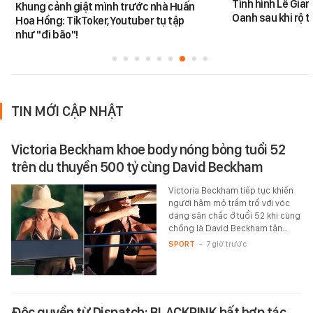
Tình hình Lê Gia
Khung cảnh giật mình trước nhà Huấn
Oanh sau khi rộ t
Hoa Hồng: TikToker, Youtuber tụ tập
như "đi bão"!
TIN MỚI CẬP NHẬT
Victoria Beckham khoe body nóng bỏng tuổi 52
trên du thuyền 500 tỷ cùng David Beckham
Victoria Beckham tiếp tục khiến
người hâm mộ trầm trồ với vóc
dáng săn chắc ở tuổi 52 khi cùng
chồng là David Beckham tận…
SPORT
-
7 giờ trước
Độc quyền từ Dispatch: BLACKPINK bất hợp tác