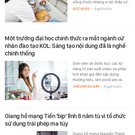
uống thuốc kháng vi rút, thấy cơ…
SỨC KHỎE
-
5 giờ trước
Một trường đại học chính thức ra mắt ngành cử
nhân đào tạo KOL: Sáng tạo nội dung đã là nghề
chính thống
Sinh viên sẽ được học các kỹ
năng từ sản xuất video và phân
tích khán giả đến xây dựng
thương hiệu, làm podcast và…
THẾ GIỚI ĐÓ ĐÂY
-
5 giờ trước
Giang hồ mạng Tiến 'bịp' lĩnh 8 năm tù vì tổ chức
sử dụng trái phép ma túy
Giang hồ mạng Nguyễn Thành