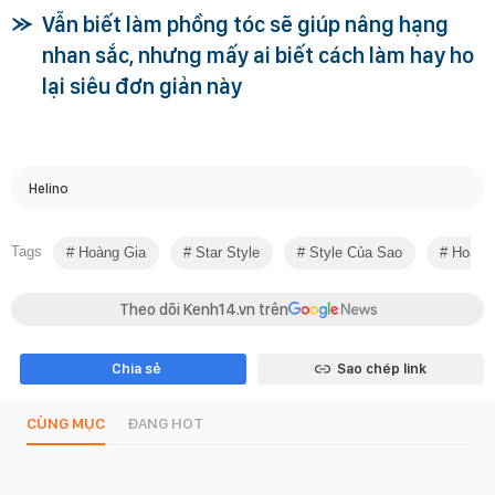
Vẫn biết làm phồng tóc sẽ giúp nâng hạng
nhan sắc, nhưng mấy ai biết cách làm hay ho
lại siêu đơn giản này
Helino
Tags
Hoàng Gia
Star Style
Style Của Sao
Hoàng 
Theo dõi Kenh14.vn trên
Chia sẻ
Sao chép link
CÙNG MỤC
ĐANG HOT