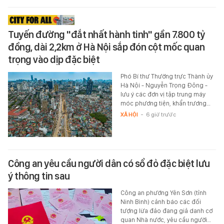
Tuyến đường "đắt nhất hành tinh" gần 7.800 tỷ
đồng, dài 2,2km ở Hà Nội sắp đón cột mốc quan
trọng vào dịp đặc biệt
Phó Bí thư Thường trực Thành ủy
Hà Nội - Nguyễn Trọng Đông -
lưu ý các đơn vị tập trung máy
móc phương tiện, khẩn trương…
XÃ HỘI
-
6 giờ trước
Công an yêu cầu người dân có sổ đỏ đặc biệt lưu
ý thông tin sau
Công an phường Yên Sơn (tỉnh
Ninh Bình) cảnh báo các đối
tượng lừa đảo đang giả danh cơ
quan Nhà nước, yêu cầu người…