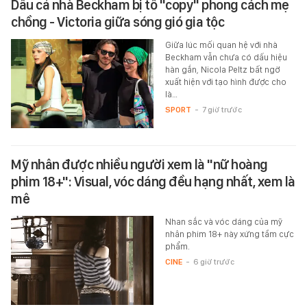
Dâu cả nhà Beckham bị tố "copy" phong cách mẹ
chồng - Victoria giữa sóng gió gia tộc
Giữa lúc mối quan hệ với nhà
Beckham vẫn chưa có dấu hiệu
hàn gắn, Nicola Peltz bất ngờ
xuất hiện với tạo hình được cho
là…
SPORT
-
7 giờ trước
Mỹ nhân được nhiều người xem là "nữ hoàng
phim 18+": Visual, vóc dáng đều hạng nhất, xem là
mê
Nhan sắc và vóc dáng của mỹ
nhân phim 18+ này xứng tầm cực
phẩm.
CINE
-
6 giờ trước