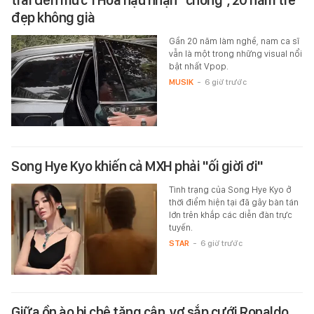
trai đến mức 1 Hoa hậu nhận "chồng", 20 năm trẻ
đẹp không già
Gần 20 năm làm nghề, nam ca sĩ
vẫn là một trong những visual nổi
bật nhất Vpop.
MUSIK
-
6 giờ trước
Song Hye Kyo khiến cả MXH phải "ối giời ơi"
Tình trạng của Song Hye Kyo ở
thời điểm hiện tại đã gây bàn tán
lớn trên khắp các diễn đàn trực
tuyến.
STAR
-
6 giờ trước
Giữa ồn ào bị chê tăng cân, vợ sắp cưới Ronaldo