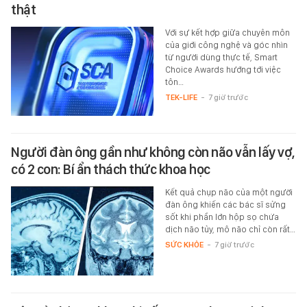
thật
Với sự kết hợp giữa chuyên môn
của giới công nghệ và góc nhìn
từ người dùng thực tế, Smart
Choice Awards hướng tới việc
tôn…
TEK-LIFE
-
7 giờ trước
Người đàn ông gần như không còn não vẫn lấy vợ,
có 2 con: Bí ẩn thách thức khoa học
Kết quả chụp não của một người
đàn ông khiến các bác sĩ sửng
sốt khi phần lớn hộp sọ chứa
dịch não tủy, mô não chỉ còn rất…
SỨC KHỎE
-
7 giờ trước