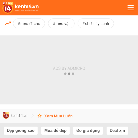
MỚI NHẤT
#mẹo đi chợ
#mẹo vặt
#chơi cây cảnh
Xem thêm
Xem Mua Luôn
Đẹp giống sao
Mua để đẹp
Đồ gia dụng
Deal xịn