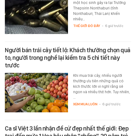
một học sinh gây ra tại Trường
Thepsirin Nonthaburi (tỉnh
Nonthaburi, Thái Lan) khiến
nhiều…
THẾ GIỚI ĐÓ ĐÂY
-
6 giờ trước
Người bán trái cây tiết lộ: Khách thường chọn quả
to, người trong nghề lại kiểm tra 5 chi tiết này
trước
Khi mua trái cây, nhiều người
thường ưu tiên những quả có
kích thước lớn vì nghĩ rằng sẽ
ngon và nhiều thịt hơn. Tuy nhiên,
…
XEM MUA LUÔN
-
6 giờ trước
Ca sĩ Việt 3 lần nhận đề cử đẹp nhất thế giới: Đẹp