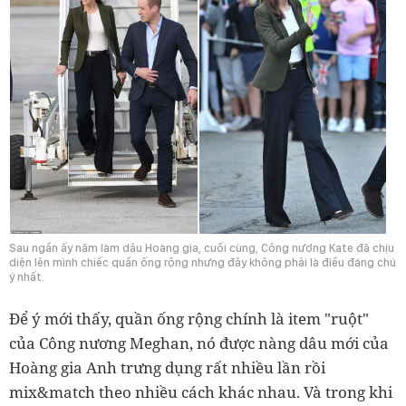
Sau ngần ấy năm làm dâu Hoàng gia, cuối cùng, Công nương Kate đã chịu
diện lên mình chiếc quần ống rộng nhưng đây không phải là điều đáng chú
ý nhất.
Để ý mới thấy, quần ống rộng chính là item "ruột"
của Công nương Meghan, nó được nàng dâu mới của
Hoàng gia Anh trưng dụng rất nhiều lần rồi
mix&match theo nhiều cách khác nhau. Và trong khi