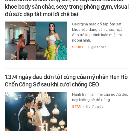
khoe body săn chắc, sexy trong phòng gym, visual
đủ sức dập tắt mọi lời chê bai
Georgina mặc đồ tập ôm sát
khoe vóc dáng săn chắc, ngầm
đáp trả loạt bình luận miệt thị
ngoại hình.
SPORT
-
6 giờ trước
1.374 ngày đau đớn tột cùng của mỹ nhân Hẹn Hò
Chốn Công Sở sau khi cưới chồng CEO
Hành trình làm mẹ của người đẹp
này không hề dễ dàng.
STAR
-
6 giờ trước