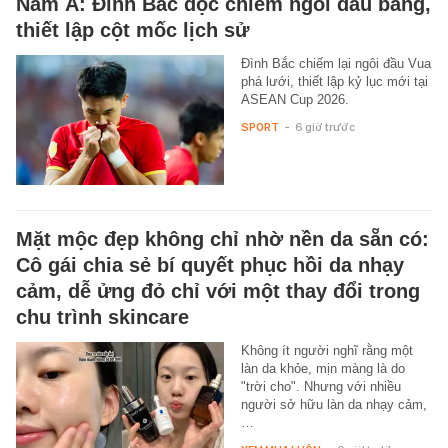
Nam Á: Đình Bắc độc chiếm ngôi đầu bảng,
thiết lập cột mốc lịch sử
Đình Bắc chiếm lại ngôi đầu Vua
phá lưới, thiết lập kỷ lục mới tại
ASEAN Cup 2026.
SPORT
-
6 giờ trước
Mặt mộc đẹp không chỉ nhờ nền da sẵn có:
Cô gái chia sẻ bí quyết phục hồi da nhạy
cảm, dễ ửng đỏ chỉ với một thay đổi trong
chu trình skincare
Không ít người nghĩ rằng một
làn da khỏe, mịn màng là do
"trời cho". Nhưng với nhiều
người sở hữu làn da nhạy cảm,
…