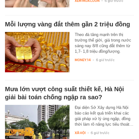
XEM MUA LUÔN
-
6 giờ trước
Mỗi lượng vàng đắt thêm gần 2 triệu đồng
Theo đà tăng mạnh trên thị
trường thế giới, giá trong nước
sáng nay 8/8 cũng đắt thêm từ
1,7- 1,8 triệu đồng/lượng.
MONEY.14
-
6 giờ trước
Mưa lớn vượt công suất thiết kế, Hà Nội
giải bài toán chống ngập ra sao?
Đại diện Sở Xây dựng Hà Nội
báo cáo kết quả triển khai các
giải pháp xử lý úng ngập, đồng
thời làm rõ năng lực tiêu thoát…
XÃ HỘI
-
6 giờ trước