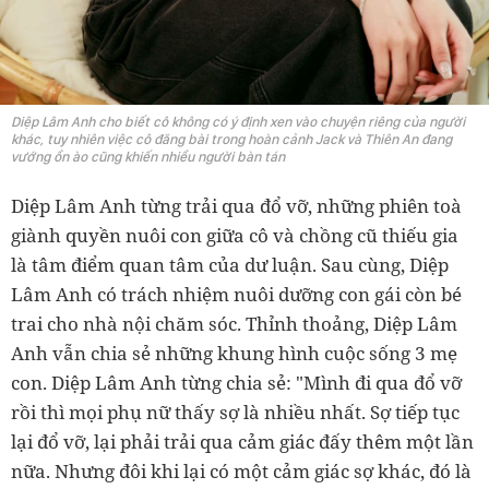
Diệp Lâm Anh cho biết cô không có ý định xen vào chuyện riêng của người
khác, tuy nhiên việc cô đăng bài trong hoàn cảnh Jack và Thiên An đang
vướng ồn ào cũng khiến nhiều người bàn tán
Diệp Lâm Anh từng trải qua đổ vỡ, những phiên toà
giành quyền nuôi con giữa cô và chồng cũ thiếu gia
là tâm điểm quan tâm của dư luận. Sau cùng, Diệp
Lâm Anh có trách nhiệm nuôi dưỡng con gái còn bé
trai cho nhà nội chăm sóc. Thỉnh thoảng, Diệp Lâm
Anh vẫn chia sẻ những khung hình cuộc sống 3 mẹ
con. Diệp Lâm Anh từng chia sẻ: "Mình đi qua đổ vỡ
rồi thì mọi phụ nữ thấy sợ là nhiều nhất. Sợ tiếp tục
lại đổ vỡ, lại phải trải qua cảm giác đấy thêm một lần
nữa. Nhưng đôi khi lại có một cảm giác sợ khác, đó là