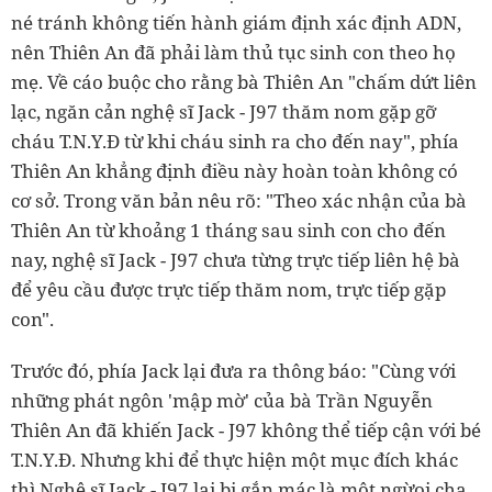
né tránh không tiến hành giám định xác định ADN,
nên Thiên An đã phải làm thủ tục sinh con theo họ
mẹ. Về cáo buộc cho rằng bà Thiên An "chấm dứt liên
lạc, ngăn cản nghệ sĩ Jack - J97 thăm nom gặp gỡ
cháu T.N.Y.Đ từ khi cháu sinh ra cho đến nay", phía
Thiên An khẳng định điều này hoàn toàn không có
cơ sở. Trong văn bản nêu rõ: "Theo xác nhận của bà
Thiên An từ khoảng 1 tháng sau sinh con cho đến
nay, nghệ sĩ Jack - J97 chưa từng trực tiếp liên hệ bà
để yêu cầu được trực tiếp thăm nom, trực tiếp gặp
con".
Trước đó, phía Jack lại đưa ra thông báo: "Cùng với
những phát ngôn 'mập mờ' của bà Trần Nguyễn
Thiên An đã khiến Jack - J97 không thể tiếp cận với bé
T.N.Y.Đ. Nhưng khi để thực hiện một mục đích khác
thì Nghệ sĩ Jack - J97 lại bị gắn mác là một ngừoi cha