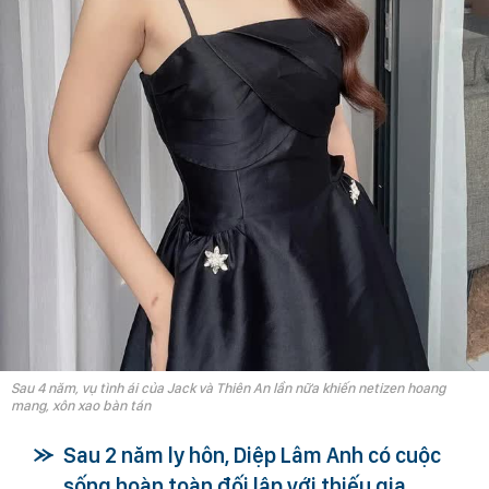
Sau 4 năm, vụ tình ái của Jack và Thiên An lần nữa khiến netizen hoang
mang, xôn xao bàn tán
Sau 2 năm ly hôn, Diệp Lâm Anh có cuộc
sống hoàn toàn đối lập với thiếu gia