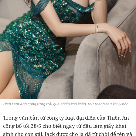
Diệp Lâm Anh cũng từng trải qua nhiều khó khăn, thử thách sau khi ly hôn
Trong văn bản từ công ty luật đại diện của Thiên An
công bố tối 28/5 cho biết ngay từ đầu làm giấy khai
sinh cho con gái, Jack được cho là đã từ chối để tên và