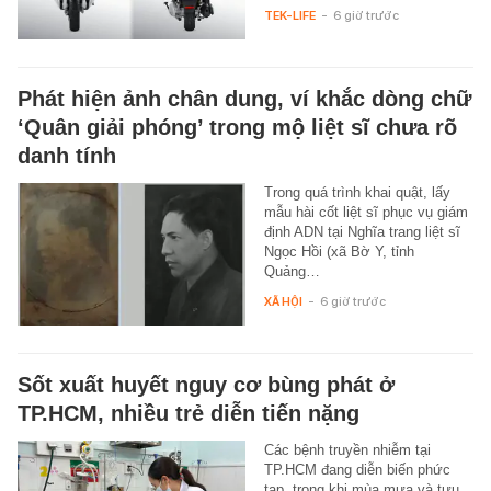
TEK-LIFE
-
6 giờ trước
Phát hiện ảnh chân dung, ví khắc dòng chữ
‘Quân giải phóng’ trong mộ liệt sĩ chưa rõ
danh tính
Trong quá trình khai quật, lấy
mẫu hài cốt liệt sĩ phục vụ giám
định ADN tại Nghĩa trang liệt sĩ
Ngọc Hồi (xã Bờ Y, tỉnh
Quảng…
XÃ HỘI
-
6 giờ trước
Sốt xuất huyết nguy cơ bùng phát ở
TP.HCM, nhiều trẻ diễn tiến nặng
Các bệnh truyền nhiễm tại
TP.HCM đang diễn biến phức
tạp, trong khi mùa mưa và tựu