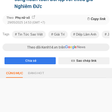
Nghiêm Đức
Theo
Phụ nữ số
Copy link
29/05/2025 14:53 (GMT +7)
Tags
Tin Tức Sao Việt
Giải Trí
Diệp Lâm Anh
Jac
Theo dõi Kenh14.vn trên
Chia sẻ
Sao chép link
CÙNG MỤC
ĐANG HOT