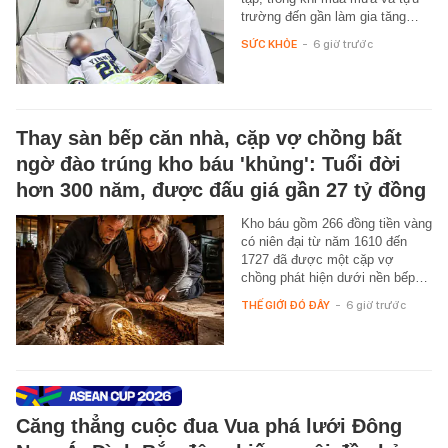
trường đến gần làm gia tăng…
SỨC KHỎE
-
6 giờ trước
Thay sàn bếp căn nhà, cặp vợ chồng bất
ngờ đào trúng kho báu 'khủng': Tuổi đời
hơn 300 năm, được đấu giá gần 27 tỷ đồng
Kho báu gồm 266 đồng tiền vàng
có niên đại từ năm 1610 đến
1727 đã được một cặp vợ
chồng phát hiện dưới nền bếp…
THẾ GIỚI ĐÓ ĐÂY
-
6 giờ trước
Căng thẳng cuộc đua Vua phá lưới Đông