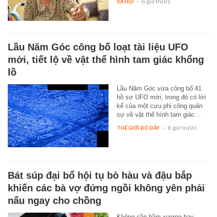
XÃ HỘI
-
6 giờ trước
Lầu Năm Góc công bố loạt tài liệu UFO
mới, tiết lộ về vật thể hình tam giác khổng
lồ
Lầu Năm Góc vừa công bố 41
hồ sơ UFO mới, trong đó có lời
kể của một cựu phi công quân
sự về vật thể hình tam giác…
THẾ GIỚI ĐÓ ĐÂY
-
6 giờ trước
Bát súp đại bổ hội tụ bò hàu và đậu bắp
khiến các bà vợ đứng ngồi không yên phải
nấu ngay cho chồng
Không cần hầm xương hay