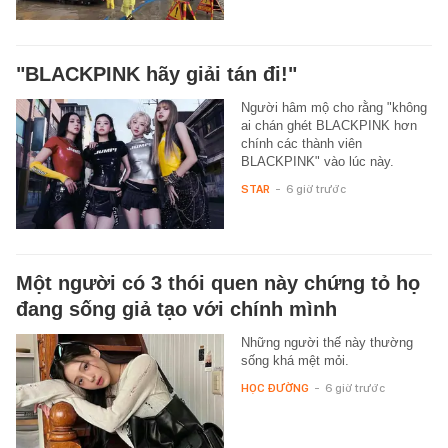
"BLACKPINK hãy giải tán đi!"
Người hâm mộ cho rằng "không
ai chán ghét BLACKPINK hơn
chính các thành viên
BLACKPINK" vào lúc này.
STAR
-
6 giờ trước
Một người có 3 thói quen này chứng tỏ họ
đang sống giả tạo với chính mình
Những người thế này thường
sống khá mệt mỏi.
HỌC ĐƯỜNG
-
6 giờ trước