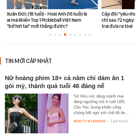
Xuân Đức (18 tuổi) - Hoài Anh (16 tuổi) là
Cặp đôi "yêu nha
ai mà khiến Top 1 Pickleball Việt Nam
chỉ sau 72 ngày: 
"bở hơi tai" mới thắng được?
trai đưa ra tòa!
TIN MỚI CẬP NHẬT
Nữ hoàng phim 18+ cả năm chỉ dám ăn 1
gói mỳ, thành quả tuổi 46 đáng nể
Sở hữu vóc dáng mảnh mai
đáng ngưỡng mộ ở tuổi U50,
Cho Yeo Jeong khiến công
chúng bất ngờ với chế độ ăn…
BEAUTY & FASHION
-
7 giờ trước