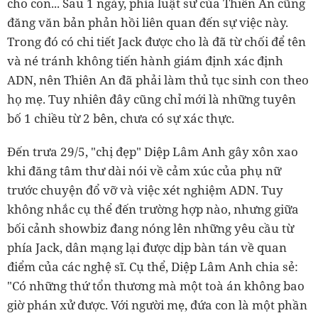
cho con... Sau 1 ngày, phía luật sư của Thiên An cũng
đăng văn bản phản hồi liên quan đến sự việc này.
Trong đó có chi tiết Jack được cho là đã từ chối để tên
và né tránh không tiến hành giám định xác định
ADN, nên Thiên An đã phải làm thủ tục sinh con theo
họ mẹ. Tuy nhiên đây cũng chỉ mới là những tuyên
bố 1 chiều từ 2 bên, chưa có sự xác thực.
Đến trưa 29/5, "chị đẹp" Diệp Lâm Anh gây xôn xao
khi đăng tâm thư dài nói về cảm xúc của phụ nữ
trước chuyện đổ vỡ và việc xét nghiệm ADN. Tuy
không nhắc cụ thể đến trường hợp nào, nhưng giữa
bối cảnh showbiz đang nóng lên những yêu cầu từ
phía Jack, dân mạng lại được dịp bàn tán về quan
điểm của các nghệ sĩ. Cụ thể, Diệp Lâm Anh chia sẻ:
"Có những thứ tổn thương mà một toà án không bao
giờ phán xử được. Với người mẹ, đứa con là một phần