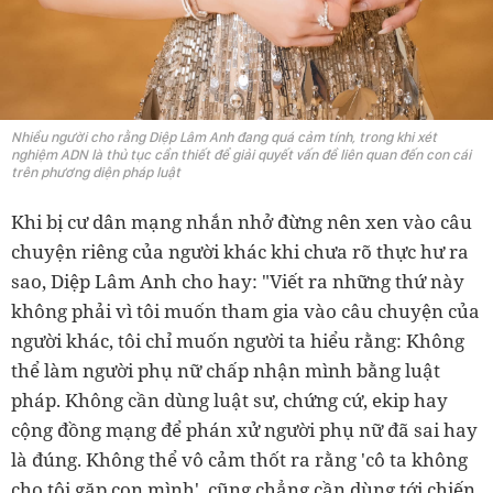
Nhiều người cho rằng Diệp Lâm Anh đang quá cảm tính, trong khi xét
nghiệm ADN là thủ tục cần thiết để giải quyết vấn đề liên quan đến con cái
trên phương diện pháp luật
Khi bị cư dân mạng nhắn nhở đừng nên xen vào câu
chuyện riêng của người khác khi chưa rõ thực hư ra
sao, Diệp Lâm Anh cho hay: "Viết ra những thứ này
không phải vì tôi muốn tham gia vào câu chuyện của
người khác, tôi chỉ muốn người ta hiểu rằng: Không
thể làm người phụ nữ chấp nhận mình bằng luật
pháp. Không cần dùng luật sư, chứng cứ, ekip hay
cộng đồng mạng để phán xử người phụ nữ đã sai hay
là đúng. Không thể vô cảm thốt ra rằng 'cô ta không
cho tôi gặp con mình', cũng chẳng cần dùng tới chiến