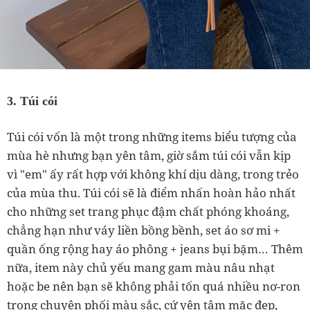
3. Túi cói
Túi cói vốn là một trong những items biểu tượng của
mùa hè nhưng bạn yên tâm, giờ sắm túi cói vẫn kịp
vì "em" ấy rất hợp với không khí dịu dàng, trong trẻo
của mùa thu. Túi cói sẽ là điểm nhấn hoàn hảo nhất
cho những set trang phục đậm chất phóng khoáng,
chẳng hạn như váy liền bồng bềnh, set áo sơ mi +
quần ống rộng hay áo phông + jeans bụi bặm… Thêm
nữa, item này chủ yếu mang gam màu nâu nhạt
hoặc be nên bạn sẽ không phải tốn quá nhiều nơ-ron
trong chuyện phối màu sắc, cứ yên tâm mặc đẹp,