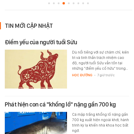
TIN MỚI CẬP NHẬT
Điểm yếu của người tuổi Sửu
Dù nổi tiếng với sự chăm chỉ, kiên
trì và tinh thần trách nhiệm cao
độ, người tuổi Sửu vẫn tồn tại
những "điểm yếu cố hữu" trong…
HỌC ĐƯỜNG
-
7 giờ trước
Phát hiện con cá "khổng lồ" nặng gần 700 kg
Cá mập trắng khổng lồ nặng gần
700 kg xuất hiện ngoài khơi, hành
trình kỳ lạ khiến nhà khoa học bất
ngờ.