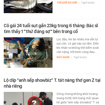
THẾ GIỚI ĐÓ ĐÂY
-
7 giờ trước
Cô gái 24 tuổi sụt gần 23kg trong 6 tháng: Bác sĩ
tìm thấy 1 "thứ đáng sợ" bên trong cổ
Lúc đầu, khi ăn nhiều mà vẫn tự
sụt cân, cô gái này vui lắm. Đến
khi nhận ra không thể kiểm soát
cân nặng, trở mình cũng đau…
SỨC KHỎE
-
7 giờ trước
Lộ clip “anh sếp showbiz” T. tát nàng thơ gen Z tại
nhà riêng
Công chúng không khỏi hoang
mang trước tình trạng mối quan
hệ giữa “anh sếp showbiz” T. và