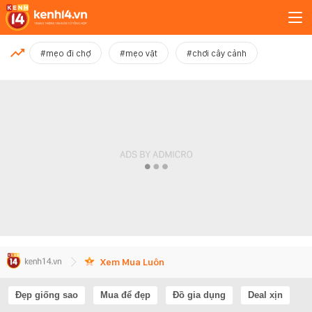
MỚI NHẤT
#mẹo đi chợ
#mẹo vặt
#chơi cây cảnh
Xem thêm
Xem Mua Luôn
Đẹp giống sao
Mua để đẹp
Đồ gia dụng
Deal xịn