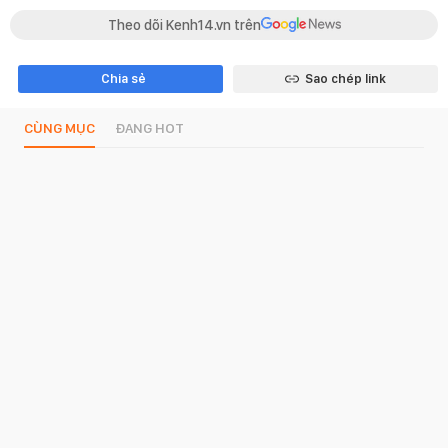
Theo dõi Kenh14.vn trên
Chia sẻ
Sao chép link
CÙNG MỤC
ĐANG HOT