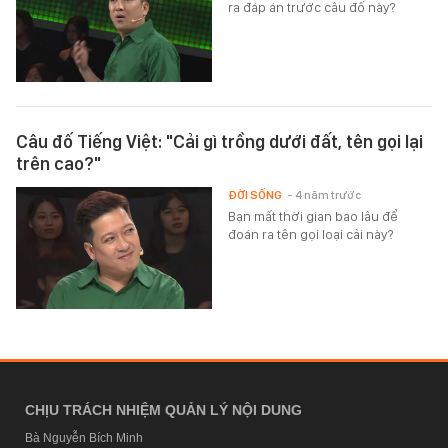
ra đáp án trước câu đố này?
Câu đố Tiếng Việt: "Cải gì trồng dưới đất, tên gọi lại
trên cao?"
ĐỜI SỐNG
- 4 năm trước
Bạn mất thời gian bao lâu để
đoán ra tên gọi loại cải này?
CHỊU TRÁCH NHIỆM QUẢN LÝ NỘI DUNG
Bà Nguyễn Bích Minh