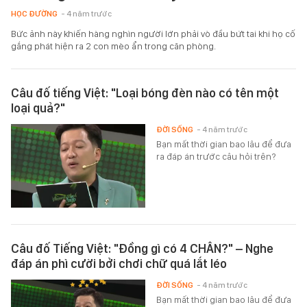
HỌC ĐƯỜNG
- 4 năm trước
Bức ảnh này khiến hàng nghìn người lớn phải vò đầu bứt tai khi họ cố
gắng phát hiện ra 2 con mèo ẩn trong căn phòng.
Câu đố tiếng Việt: "Loại bóng đèn nào có tên một
loại quả?"
ĐỜI SỐNG
- 4 năm trước
Bạn mất thời gian bao lâu để đưa
ra đáp án trước câu hỏi trên?
Câu đố Tiếng Việt: "Đồng gì có 4 CHÂN?" – Nghe
đáp án phì cười bởi chơi chữ quá lắt léo
ĐỜI SỐNG
- 4 năm trước
Bạn mất thời gian bao lâu để đưa