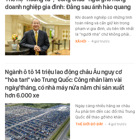
doanh nghiệp gia đình: Đằng sau ánh hào quang
Khi doanh nghiệp có những tính
toán riêng và cần giữ kín trong
phạm vi gia đình, ưu tiên lớn nhất
là “người nhà” chứ không phải…
XÃ HỘI
-
4 giờ trước
Ngành ô tô 14 triệu lao động châu Âu nguy cơ
"hòa tan" vào Trung Quốc: Công nhân làm vài
ngày/tháng, có nhà máy nửa năm chỉ sản xuất
hơn 6.000 xe
Ngày càng nhiều hãng xe châu
Âu phải tìm đến các đối thủ Trung
Quốc để tháo gỡ khó khăn.
THẾ GIỚI ĐÓ ĐÂY
-
4 giờ trước