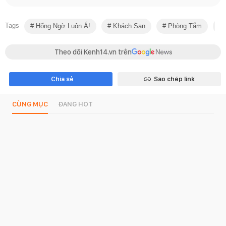
Tags
Hổng Ngờ Luôn Á!
Khách Sạn
Phòng Tắm
K
Theo dõi Kenh14.vn trên
Chia sẻ
Sao chép link
CÙNG MỤC
ĐANG HOT