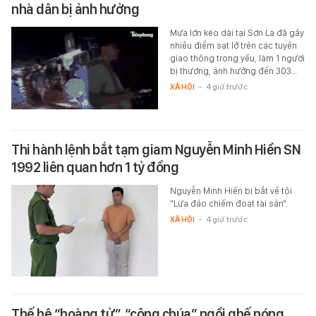
nhà dân bị ảnh hưởng
Mưa lớn kéo dài tại Sơn La đã gây
nhiều điểm sạt lở trên các tuyến
giao thông trọng yếu, làm 1 người
bị thương, ảnh hưởng đến 303…
XÃ HỘI
-
4 giờ trước
Thi hành lệnh bắt tạm giam Nguyễn Minh Hiền SN
1992 liên quan hơn 1 tỷ đồng
Nguyễn Minh Hiền bị bắt về tội
"Lừa đảo chiếm đoạt tài sản".
XÃ HỘI
-
4 giờ trước
Thế hệ “hoàng tử”, “công chúa” ngồi ghế nóng