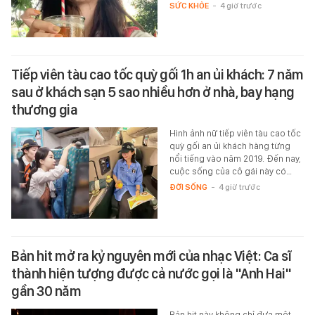
SỨC KHỎE
-
4 giờ trước
Tiếp viên tàu cao tốc quỳ gối 1h an ủi khách: 7 năm
sau ở khách sạn 5 sao nhiều hơn ở nhà, bay hạng
thương gia
Hình ảnh nữ tiếp viên tàu cao tốc
quỳ gối an ủi khách hàng từng
nổi tiếng vào năm 2019. Đến nay,
cuộc sống của cô gái này có…
ĐỜI SỐNG
-
4 giờ trước
Bản hit mở ra kỷ nguyên mới của nhạc Việt: Ca sĩ
thành hiện tượng được cả nước gọi là "Anh Hai"
gần 30 năm
Bản hit này không chỉ đưa một