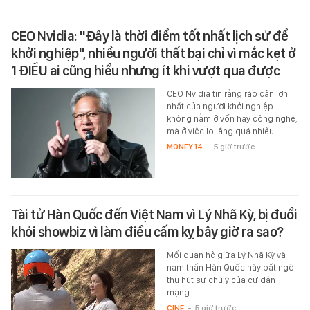
CEO Nvidia: "Đây là thời điểm tốt nhất lịch sử để
khởi nghiệp", nhiều người thất bại chỉ vì mắc kẹt ở
1 ĐIỀU ai cũng hiểu nhưng ít khi vượt qua được
CEO Nvidia tin rằng rào cản lớn
nhất của người khởi nghiệp
không nằm ở vốn hay công nghệ,
mà ở việc lo lắng quá nhiều…
MONEY.14
-
5 giờ trước
Tài tử Hàn Quốc đến Việt Nam vì Lý Nhã Kỳ, bị đuổi
khỏi showbiz vì làm điều cấm kỵ bây giờ ra sao?
Mối quan hệ giữa Lý Nhã Kỳ và
nam thần Hàn Quốc này bất ngờ
thu hút sự chú ý của cư dân
mạng.
CINE
-
5 giờ trước