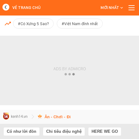
VỀ TRANG CHỦ
MỚI NHẤT
MỚI NHẤT
#Có Xứng 5 Sao?
#Việt Nam đỉnh nhất
Xem thêm
Ăn - Chơi - Đi
Có như lời đồn
Chi tiêu điệu nghệ
HERE WE GO