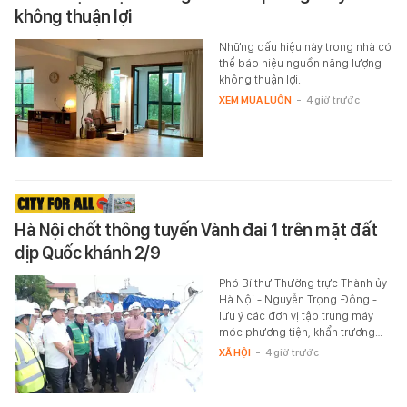
không thuận lợi
Những dấu hiệu này trong nhà có
thể báo hiệu nguồn năng lượng
không thuận lợi.
XEM MUA LUÔN
-
4 giờ trước
Hà Nội chốt thông tuyến Vành đai 1 trên mặt đất
dịp Quốc khánh 2/9
Phó Bí thư Thường trực Thành ủy
Hà Nội - Nguyễn Trọng Đông -
lưu ý các đơn vị tập trung máy
móc phương tiện, khẩn trương…
XÃ HỘI
-
4 giờ trước