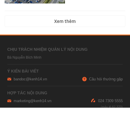
Xem thêm
CHỊU TRÁCH NHIỆM QUẢN LÝ NỘI DUNG
Bà Nguyễn Bích Minh
Ý KIẾN BÀI VIẾT
bandoc@kenh14.vn
Câu hỏi thường gặp
HỢP TÁC NỘI DUNG
marketing@kenh14.vn
024 7309 5555
HỖ TRỢ QUẢNG CÁO
giaitrixahoi@admicro.vn