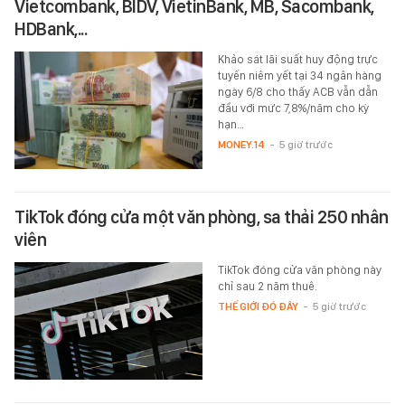
Vietcombank, BIDV, VietinBank, MB, Sacombank,
HDBank,...
Khảo sát lãi suất huy động trực
tuyến niêm yết tại 34 ngân hàng
ngày 6/8 cho thấy ACB vẫn dẫn
đầu với mức 7,8%/năm cho kỳ
hạn…
MONEY.14
-
5 giờ trước
TikTok đóng cửa một văn phòng, sa thải 250 nhân
viên
TikTok đóng cửa văn phòng này
chỉ sau 2 năm thuê.
THẾ GIỚI ĐÓ ĐÂY
-
5 giờ trước