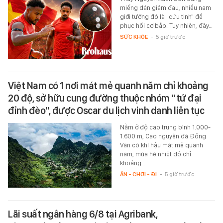
miếng dán giảm đau, nhiều nam
giới tưởng đó là "cứu tinh" để
phục hồi cơ bắp. Tuy nhiên, đây…
SỨC KHỎE
-
5 giờ trước
Việt Nam có 1 nơi mát mẻ quanh năm chỉ khoảng
20 độ, sở hữu cung đường thuộc nhóm "tứ đại
đỉnh đèo", được Oscar du lịch vinh danh liên tục
Nằm ở độ cao trung bình 1.000-
1.600 m, Cao nguyên đá Đồng
Văn có khí hậu mát mẻ quanh
năm, mùa hè nhiệt độ chỉ
khoảng…
ĂN - CHƠI - ĐI
-
5 giờ trước
Lãi suất ngân hàng 6/8 tại Agribank,