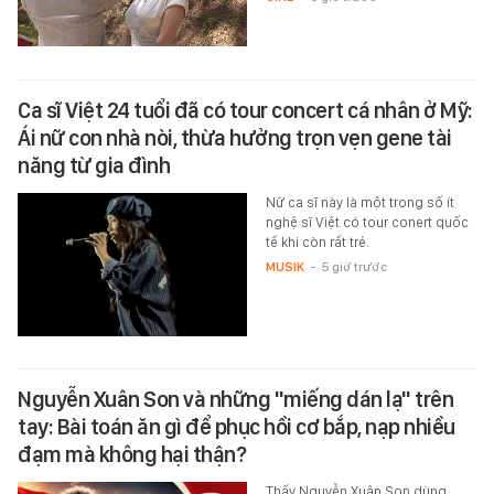
Ca sĩ Việt 24 tuổi đã có tour concert cá nhân ở Mỹ:
Ái nữ con nhà nòi, thừa hưởng trọn vẹn gene tài
năng từ gia đình
Nữ ca sĩ này là một trong số ít
nghệ sĩ Việt có tour conert quốc
tế khi còn rất trẻ.
MUSIK
-
5 giờ trước
Nguyễn Xuân Son và những "miếng dán lạ" trên
tay: Bài toán ăn gì để phục hồi cơ bắp, nạp nhiều
đạm mà không hại thận?
Thấy Nguyễn Xuân Son dùng