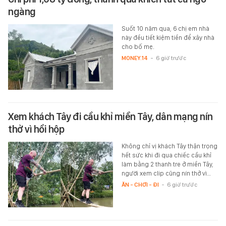
ngàng
Suốt 10 năm qua, 6 chị em nhà
này đều tiết kiệm tiền để xây nhà
cho bố mẹ.
MONEY.14
-
6 giờ trước
Xem khách Tây đi cầu khỉ miền Tây, dân mạng nín
thở vì hồi hộp
Không chỉ vị khách Tây thận trọng
hết sức khi đi qua chiếc cầu khỉ
làm bằng 2 thanh tre ở miền Tây,
người xem clip cũng nín thở vì…
ĂN - CHƠI - ĐI
-
6 giờ trước