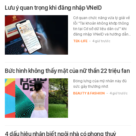
Lưu ý quan trọng khi đăng nhập VNeID
Cơ quan chức năng vừa lý giải về
lỗi "Tài khoản không khớp thông
tin tại Cơ sở dữ liệu dân cư" khi
đăng nhập VNeID và hướng dẫn…
TEK-LIFE
-
4 giờ trước
Bức hình không thấy mặt của nữ thần 22 triệu fan
Bóng lưng của mỹ nhân này đủ
sức gây thương nhớ.
BEAUTY & FASHION
-
4 giờ trước
4 dấu hiệu nhận biết ngôi nhà có phong thuỷ