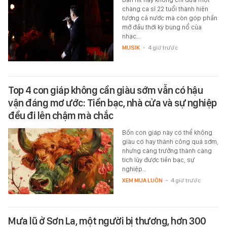
chàng ca sĩ 22 tuổi thành hiện
tượng cả nước mà còn góp phần
mở đầu thời kỳ bùng nổ của
nhạc…
MUSIK
-
4 giờ trước
Top 4 con giáp không cần giàu sớm vẫn có hậu
vận đáng mơ ước: Tiền bạc, nhà cửa và sự nghiệp
đều đi lên chậm mà chắc
Bốn con giáp này có thể không
giàu có hay thành công quá sớm,
nhưng càng trưởng thành càng
tích lũy được tiền bạc, sự
nghiệp…
XEM MUA LUÔN
-
4 giờ trước
Mưa lũ ở Sơn La, một người bị thương, hơn 300