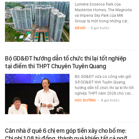
Lumière Essence Park của
Masterise Homes, The Magnolia
và Imperia Sky Park của MIK
Group là một trong những cái…
XÃ HỘI
-
6 giờ trước
Bộ GD&ĐT hướng dẫn tổ chức thi lại tốt nghiệp
tại điểm thi THPT Chuyên Tuyên Quang
Bộ GD&ĐT vừa có công văn gửi
Sở GD&ĐT tỉnh Tuyên Quang,
hướng dẫn tổ chức thi lại kì thi tốt
nghiệp THPT năm 2026 cho các…
HỌC ĐƯỜNG
-
6 giờ trước
Căn nhà ở quê 6 chị em góp tiền xây cho bố mẹ:
Chi phí 1,08 tỷ đồng, thành quả khiến tất cả ngỡ