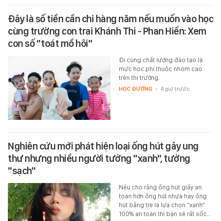
Đây là số tiền cần chi hàng năm nếu muốn vào học
cùng trường con trai Khánh Thi - Phan Hiển: Xem
con số "toát mồ hôi"
Đi cùng chất lượng đào tạo là
mức học phí thuộc nhóm cao
trên thị trường.
HỌC ĐƯỜNG
-
4 giờ trước
Nghiên cứu mới phát hiện loại ống hút gây ung
thư nhưng nhiều người tưởng "xanh", tưởng
"sạch"
Nếu cho rằng ống hút giấy an
toàn hơn ống hút nhựa hay ống
hút bằng tre là lựa chọn "xanh"
100% an toàn thì bạn sẽ rất sốc…