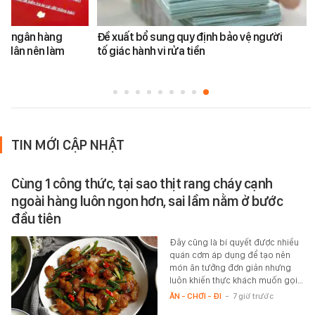
ản ngân hàng
Đề xuất bổ sung quy định bảo vệ người
i dân nên làm
tố giác hành vi rửa tiền
TIN MỚI CẬP NHẬT
Cùng 1 công thức, tại sao thịt rang cháy cạnh
ngoài hàng luôn ngon hơn, sai lầm nằm ở bước
đầu tiên
Đây cũng là bí quyết được nhiều
quán cơm áp dụng để tạo nên
món ăn tưởng đơn giản nhưng
luôn khiến thực khách muốn gọi…
ĂN - CHƠI - ĐI
-
7 giờ trước