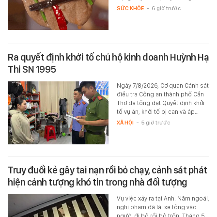
SỨC KHỎE
-
6 giờ trước
Ra quyết định khởi tố chủ hộ kinh doanh Huỳnh Hạ
Thi SN 1995
Ngày 7/8/2026, Cơ quan Cảnh sát
điều tra Công an thành phố Cần
Thơ đã tống đạt Quyết định khởi
tố vụ án, khởi tố bị can và áp…
XÃ HỘI
-
5 giờ trước
Truy đuổi kẻ gây tai nạn rồi bỏ chạy, cảnh sát phát
hiện cảnh tượng khó tin trong nhà đối tượng
Vụ việc xảy ra tại Anh. Năm ngoái,
nghi phạm đã lái xe tông vào
người đi bộ rồi bỏ trốn. Tháng 5