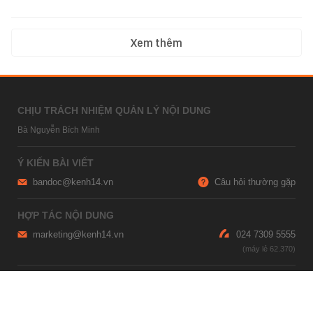
Xem thêm
CHỊU TRÁCH NHIỆM QUẢN LÝ NỘI DUNG
Bà Nguyễn Bích Minh
Ý KIẾN BÀI VIẾT
bandoc@kenh14.vn
Câu hỏi thường gặp
HỢP TÁC NỘI DUNG
marketing@kenh14.vn
024 7309 5555
HỖ TRỢ QUẢNG CÁO
giaitrixahoi@admicro.vn