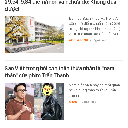
29,54, 9,84 điểm/môn vẫn chưa đỗ: Không đùa
được!
Đại học Bách khoa Hà Nội vừa
công bố điểm chuẩn năm 2026,
trong đó ngành Khoa học dữ liệu
và Trí tuệ nhân tạo dẫn đầu với…
HỌC ĐƯỜNG
-
7 giờ trước
Sao Việt trong hội bạn thân thừa nhận là "nam
thần" của phim Trấn Thành
Nam diễn viên này có mối quan
hệ vô cùng thân thiết với Trấn
Thành.
STAR
-
7 giờ trước