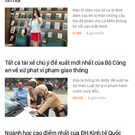
Màn lộ diện của nữ ca sĩ đình
đám sau khi ly thân chồng cầu
thủ đã khiến cho cả MXH không
tin nổi vào mắt mình.
STAR
-
6 giờ trước
Tất cả tài xế chú ý đề xuất mới nhất của Bộ Công
an về xử phạt vi phạm giao thông
Đây là thông tin được đề xuất tại
dự thảo Luật Xử lý vi phạm hành
chính (sửa đổi).
XÃ HỘI
-
6 giờ trước
Ngành học cao điểm nhất của ĐH Kinh tế Quốc