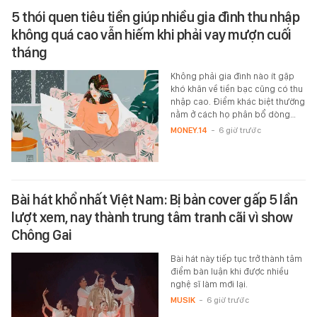
5 thói quen tiêu tiền giúp nhiều gia đình thu nhập
không quá cao vẫn hiếm khi phải vay mượn cuối
tháng
Không phải gia đình nào ít gặp
khó khăn về tiền bạc cũng có thu
nhập cao. Điểm khác biệt thường
nằm ở cách họ phân bổ dòng…
MONEY.14
-
6 giờ trước
Bài hát khổ nhất Việt Nam: Bị bản cover gấp 5 lần
lượt xem, nay thành trung tâm tranh cãi vì show
Chông Gai
Bài hát này tiếp tục trở thành tâm
điểm bàn luận khi được nhiều
nghệ sĩ làm mới lại.
MUSIK
-
6 giờ trước