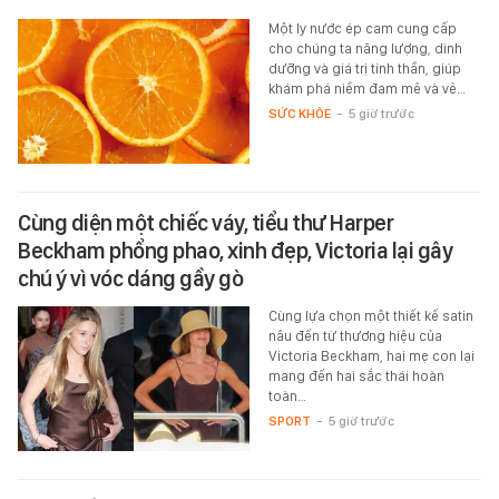
Một ly nước ép cam cung cấp
cho chúng ta năng lượng, dinh
dưỡng và giá trị tinh thần, giúp
khám phá niềm đam mê và vẻ…
SỨC KHỎE
-
5 giờ trước
Cùng diện một chiếc váy, tiểu thư Harper
Beckham phổng phao, xinh đẹp, Victoria lại gây
chú ý vì vóc dáng gầy gò
Cùng lựa chọn một thiết kế satin
nâu đến từ thương hiệu của
Victoria Beckham, hai mẹ con lại
mang đến hai sắc thái hoàn
toàn…
SPORT
-
5 giờ trước