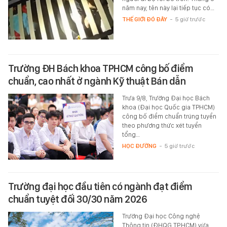
năm nay, tên này lại tiếp tục có…
THẾ GIỚI ĐÓ ĐÂY
-
5 giờ trước
Trường ĐH Bách khoa TPHCM công bố điểm
chuẩn, cao nhất ở ngành Kỹ thuật Bán dẫn
Trưa 9/8, Trường Đại học Bách
khoa (Đại học Quốc gia TPHCM)
công bố điểm chuẩn trúng tuyển
theo phương thức xét tuyển
tổng…
HỌC ĐƯỜNG
-
5 giờ trước
Trường đại học đầu tiên có ngành đạt điểm
chuẩn tuyệt đối 30/30 năm 2026
Trường Đại học Công nghệ
Thông tin (ĐHQG TP.HCM) vừa