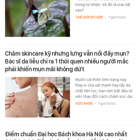
trong tự nhiên. Và đó là loài vật
nào?
THẾ GIỚI ĐÓ ĐÂY
-
7 giờ trước
Chăm skincare kỹ nhưng lưng vẫn nổi đầy mụn?
Bác sĩ da liễu chỉ ra 1 thói quen nhiều người mắc
phải khiến mụn mãi không dứt
Muốn cải thiện tình trạng này,
thay vì chà xát mạnh hay tẩy da
chết liên tục, bạn nên bắt đầu từ
việc thay đổi cách chăm sóc da…
SỨC KHỎE
-
7 giờ trước
Điểm chuẩn Đại học Bách khoa Hà Nội cao nhất