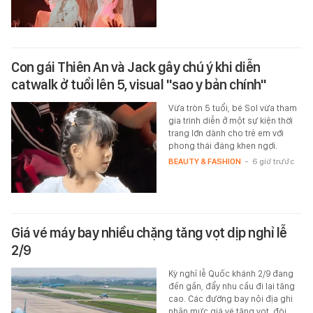
Con gái Thiên An và Jack gây chú ý khi diễn
catwalk ở tuổi lên 5, visual "sao y bản chính"
Vừa tròn 5 tuổi, bé Sol vừa tham
gia trình diễn ở một sự kiện thời
trang lớn dành cho trẻ em với
phong thái đáng khen ngợi.
BEAUTY & FASHION
-
6 giờ trước
Giá vé máy bay nhiều chặng tăng vọt dịp nghỉ lễ
2/9
Kỳ nghỉ lễ Quốc khánh 2/9 đang
đến gần, đẩy nhu cầu đi lại tăng
cao. Các đường bay nội địa ghi
nhận mức giá vé tăng vọt, đòi…