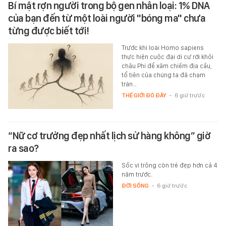
Bí mật rợn người trong bộ gen nhân loại: 1% DNA
của bạn đến từ một loài người "bóng ma" chưa
từng được biết tới!
Trước khi loài Homo sapiens
thực hiện cuộc đại di cư rời khỏi
châu Phi để xâm chiếm địa cầu,
tổ tiên của chúng ta đã chạm
trán…
THẾ GIỚI ĐÓ ĐÂY
-
6 giờ trước
“Nữ cơ trưởng đẹp nhất lịch sử hàng không” giờ
ra sao?
Sốc vì trông còn trẻ đẹp hơn cả 4
năm trước.
ĐỜI SỐNG
-
6 giờ trước