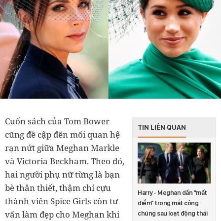
Cuốn sách của Tom Bower
TIN LIÊN QUAN
cũng đề cập đến mối quan hệ
rạn nứt giữa Meghan Markle
và Victoria Beckham. Theo đó,
hai người phụ nữ từng là bạn
bè thân thiết, thậm chí cựu
Harry - Meghan dần "mất
thành viên Spice Girls còn tư
điểm" trong mắt công
vấn làm đẹp cho Meghan khi
chúng sau loạt động thái