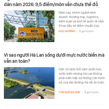
dân năm 2026: 9,5 điểm/môn vẫn chưa thể đỗ
Năm nay, nhóm ngành kinh
doanh, thương mại, logistics,
kiểm toán và kinh tế quốc tế nằm
ở top đầu về điểm chuẩn của…
HỌC ĐƯỜNG
-
6 giờ trước
Vì sao người Hà Lan sống dưới mực nước biển mà
vẫn an toàn?
Gần 1/3 lãnh thổ nằm dưới mực
nước biển nhưng Hà Lan không
phải nơm nớp sợ những cơn thịnh
nộ của đại dương mà rất an toàn,
…
THẾ GIỚI ĐÓ ĐÂY
-
6 giờ trước