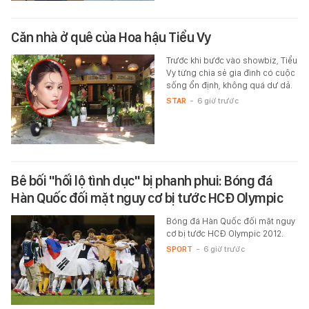
Căn nhà ở quê của Hoa hậu Tiểu Vy
Trước khi bước vào showbiz, Tiểu
Vy từng chia sẻ gia đình có cuộc
sống ổn định, không quá dư dả.
STAR
-
6 giờ trước
Bê bối "hối lộ tình dục" bị phanh phui: Bóng đá
Hàn Quốc đối mặt nguy cơ bị tước HCĐ Olympic
Bóng đá Hàn Quốc đối mặt nguy
cơ bị tước HCĐ Olympic 2012.
SPORT
-
6 giờ trước