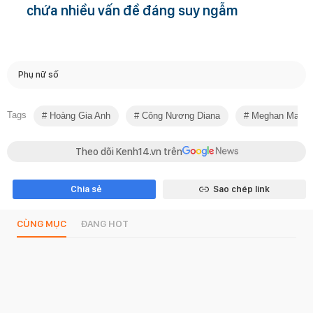
chứa nhiều vấn đề đáng suy ngẫm
Phụ nữ số
Tags
Hoàng Gia Anh
Công Nương Diana
Meghan Markl
Theo dõi Kenh14.vn trên
Chia sẻ
Sao chép link
CÙNG MỤC
ĐANG HOT