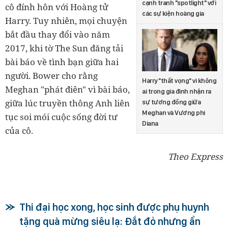
cạnh tranh "spotlight" với
cô đính hôn với Hoàng tử
các sự kiện hoàng gia
Harry. Tuy nhiên, mọi chuyện
bắt đầu thay đổi vào năm
2017, khi tờ The Sun đăng tải
bài báo về tình bạn giữa hai
người. Bower cho rằng
Harry "thất vọng" vì không
Meghan "phát điên" vì bài báo,
ai trong gia đình nhận ra
giữa lúc truyền thông Anh liên
sự tương đồng giữa
Meghan và Vương phi
tục soi mói cuộc sống đời tư
Diana
của cô.
Theo Express
Thi đại học xong, học sinh được phụ huynh
tặng quà mừng siêu lạ: Đắt đỏ nhưng ẩn