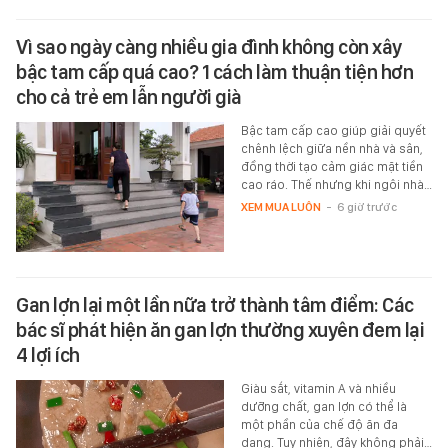
Vì sao ngày càng nhiều gia đình không còn xây
bậc tam cấp quá cao? 1 cách làm thuận tiện hơn
cho cả trẻ em lẫn người già
Bậc tam cấp cao giúp giải quyết
chênh lệch giữa nền nhà và sân,
đồng thời tạo cảm giác mặt tiền
cao ráo. Thế nhưng khi ngôi nhà…
XEM MUA LUÔN
-
6 giờ trước
Gan lợn lại một lần nữa trở thành tâm điểm: Các
bác sĩ phát hiện ăn gan lợn thường xuyên đem lại
4 lợi ích
Giàu sắt, vitamin A và nhiều
dưỡng chất, gan lợn có thể là
một phần của chế độ ăn đa
dạng. Tuy nhiên, đây không phải…