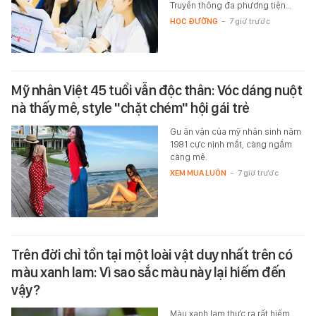
Truyền thông đa phương tiện…
HỌC ĐƯỜNG
-
7 giờ trước
Mỹ nhân Việt 45 tuổi vẫn độc thân: Vóc dáng nuột
nà thấy mê, style "chặt chém" hội gái trẻ
Gu ăn vận của mỹ nhân sinh năm
1981 cực nịnh mắt, càng ngắm
càng mê.
XEM MUA LUÔN
-
7 giờ trước
Trên đời chỉ tồn tại một loài vật duy nhất trên có
màu xanh lam: Vì sao sắc màu này lại hiếm đến
vậy?
Màu xanh lam thực ra rất hiếm