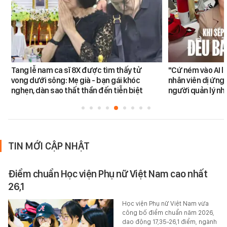
Tang lễ nam ca sĩ 8X được tìm thấy tử
"Cứ ném vào AI l
vong dưới sông: Mẹ già - bạn gái khóc
nhân viên dị ứng 
nghẹn, dàn sao thất thần đến tiễn biệt
người quản lý nh
TIN MỚI CẬP NHẬT
Điểm chuẩn Học viện Phụ nữ Việt Nam cao nhất
26,1
Học viện Phụ nữ Việt Nam vừa
công bố điểm chuẩn năm 2026,
dao động 17,35-26,1 điểm, ngành