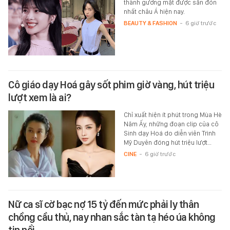
thành gương mặt được săn đón
nhất châu Á hiện nay.
BEAUTY & FASHION
-
6 giờ trước
Cô giáo dạy Hoá gây sốt phim giờ vàng, hút triệu
lượt xem là ai?
Chỉ xuất hiện ít phút trong Mùa Hè
Năm Ấy, những đoạn clip của cô
Sinh dạy Hoá do diễn viên Trình
Mỹ Duyên đóng hút triệu lượt…
CINE
-
6 giờ trước
Nữ ca sĩ cờ bạc nợ 15 tỷ đến mức phải ly thân
chồng cầu thủ, nay nhan sắc tàn tạ héo úa không
tin nổi