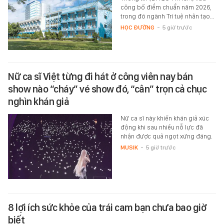
công bố điểm chuẩn năm 2026,
trong đó ngành Trí tuệ nhân tạo…
HỌC ĐƯỜNG
-
5 giờ trước
Nữ ca sĩ Việt từng đi hát ở công viên nay bán
show nào “cháy” vé show đó, “cân” trọn cả chục
nghìn khán giả
Nữ ca sĩ này khiến khán giả xúc
động khi sau nhiều nỗ lực đã
nhận được quả ngọt xứng đáng.
MUSIK
-
5 giờ trước
8 lợi ích sức khỏe của trái cam bạn chưa bao giờ
biết