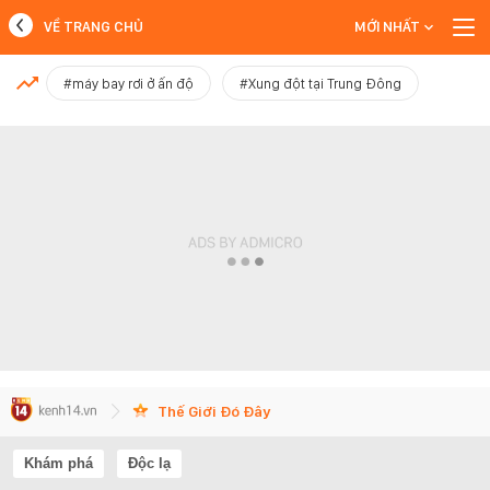
VỀ TRANG CHỦ
MỚI NHẤT
MỚI NHẤT
#máy bay rơi ở ấn độ
#Xung đột tại Trung Đông
Xem thêm
Thế Giới Đó Đây
Khám phá
Độc lạ