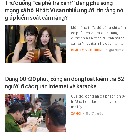
Thức uống "cà phê trà xanh" đang phủ sóng
mạng xã hội Nhật: Vì sao nhiều người tin rằng nó
giúp kiểm soát cân nặng?
Một công thức đồ uống chỉ gồm
cà phê đen và trà xanh đang
được chia sẻ rộng rãi trên mạng
xã hội Nhật Bản nhờ cách làm…
BEAUTY & FASHION
-
5 giờ trước
Đúng 00h20 phút, công an đồng loạt kiểm tra 82
người ở các quán internet và karaoke
Qua đó, công an đã phát hiện 04
trường hợp dương tính với chất
ma túy.
XÃ HỘI
-
5 giờ trước