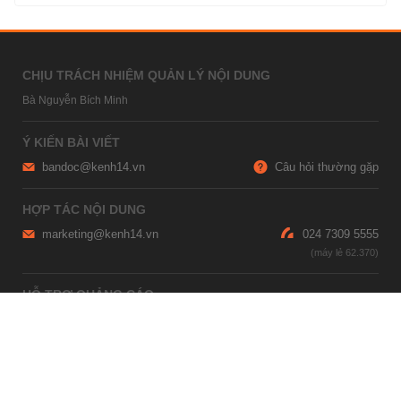
CHỊU TRÁCH NHIỆM QUẢN LÝ NỘI DUNG
Bà Nguyễn Bích Minh
Ý KIẾN BÀI VIẾT
bandoc@kenh14.vn
Câu hỏi thường gặp
HỢP TÁC NỘI DUNG
marketing@kenh14.vn
024 7309 5555
HỖ TRỢ QUẢNG CÁO
giaitrixahoi@admicro.vn
02473007108
TRỤ SỞ HÀ NỘI