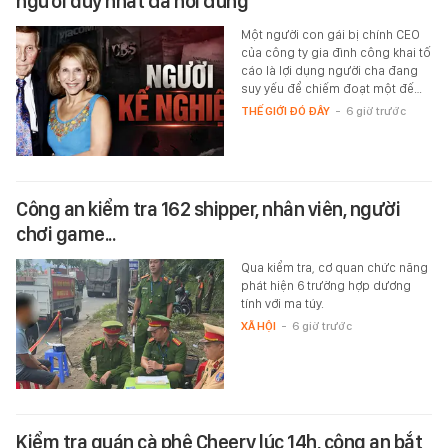
người duy nhất đã nói đúng
Một người con gái bị chính CEO
của công ty gia đình công khai tố
cáo là lợi dụng người cha đang
suy yếu để chiếm đoạt một đế…
THẾ GIỚI ĐÓ ĐÂY
-
6 giờ trước
Công an kiểm tra 162 shipper, nhân viên, người
chơi game...
Qua kiểm tra, cơ quan chức năng
phát hiện 6 trường hợp dương
tính với ma túy.
XÃ HỘI
-
6 giờ trước
Kiểm tra quán cà phê Cheery lúc 14h, công an bắt