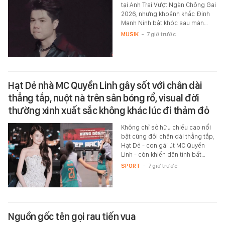
tại Anh Trai Vượt Ngàn Chông Gai
2026, nhưng khoảnh khắc Đinh
Mạnh Ninh bật khóc sau màn…
MUSIK
-
7 giờ trước
Hạt Dẻ nhà MC Quyền Linh gây sốt với chân dài
thẳng tắp, nuột nà trên sân bóng rổ, visual đời
thường xinh xuất sắc không khác lúc đi thảm đỏ
Không chỉ sở hữu chiều cao nổi
bật cùng đôi chân dài thẳng tắp,
Hạt Dẻ - con gái út MC Quyền
Linh - còn khiến dân tình bất…
SPORT
-
7 giờ trước
Nguồn gốc tên gọi rau tiến vua