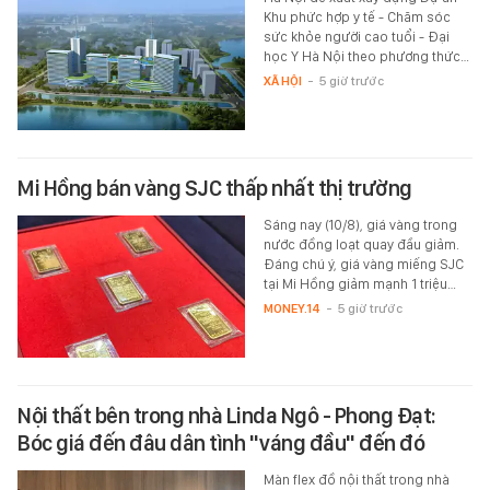
Khu phức hợp y tế - Chăm sóc
sức khỏe người cao tuổi - Đại
học Y Hà Nội theo phương thức…
XÃ HỘI
-
5 giờ trước
Mi Hồng bán vàng SJC thấp nhất thị trường
Sáng nay (10/8), giá vàng trong
nước đồng loạt quay đầu giảm.
Đáng chú ý, giá vàng miếng SJC
tại Mi Hồng giảm mạnh 1 triệu…
MONEY.14
-
5 giờ trước
Nội thất bên trong nhà Linda Ngô - Phong Đạt:
Bóc giá đến đâu dân tình "váng đầu" đến đó
Màn flex đồ nội thất trong nhà