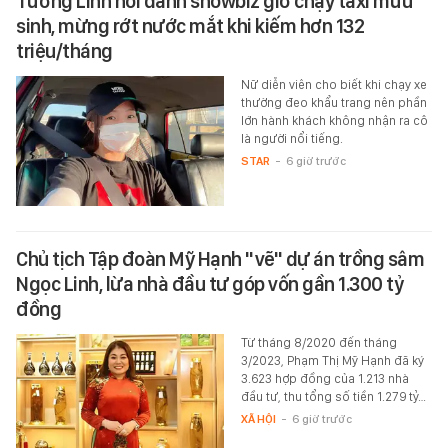
Tường Linh nổi danh showbiz giờ chạy taxi mưu
sinh, mừng rớt nước mắt khi kiếm hơn 132
triệu/tháng
Nữ diễn viên cho biết khi chạy xe
thường đeo khẩu trang nên phần
lớn hành khách không nhận ra cô
là người nổi tiếng.
STAR
-
6 giờ trước
Chủ tịch Tập đoàn Mỹ Hạnh "vẽ" dự án trồng sâm
Ngọc Linh, lừa nhà đầu tư góp vốn gần 1.300 tỷ
đồng
Từ tháng 8/2020 đến tháng
3/2023, Phạm Thị Mỹ Hạnh đã ký
3.623 hợp đồng của 1.213 nhà
đầu tư, thu tổng số tiền 1.279 tỷ…
XÃ HỘI
-
6 giờ trước