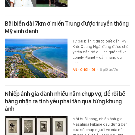
Bãi biển dài 7km ở miền Trung được truyền thông
Mỹ vinh danh
Từ bãi biển ít được biết đến, Mỹ
Khê, Quảng Ngãi đang được chú
ý trên bản đồ du lịch quốc tế khi
Lonely Planet – cẩm nang du
lịch…
ĂN - CHƠI - ĐI
-
6 giờ trước
Nhiếp ảnh gia dành nhiều năm chụp vợ, để rồi bẽ
bàng nhận ra tình yêu phai tàn qua từng khung
ảnh
Mỗi buổi sáng, nhiếp ảnh gia
Masahisa Fukase đều đứng bên
cửa sổ chụp người vợ của mình