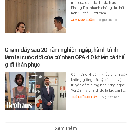
mới của cặp đôi Linda Ngô -
Phong Đạt nhanh chóng thu hút
hơn 1,6 triệu lượt xem.
XEM MUA LUÔN
-
5 giờ trước
Chạm đáy sau 20 năm nghiện ngập, hành trình
làm lại cuộc đời của cử nhân GPA 4.0 khiến cả thế
giới thán phục
Có những khoảnh khắc chạm đáy
không giống bất kỳ câu chuyện
truyền cảm hứng nào từng nghe.
Với Danny Ellerd, đó là lúc cảnh…
THẾ GIỚI ĐÓ ĐÂY
-
5 giờ trước
Xem thêm