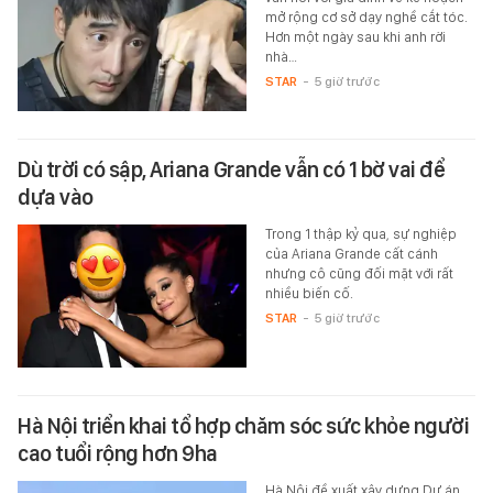
mở rộng cơ sở dạy nghề cắt tóc.
Hơn một ngày sau khi anh rời
nhà…
STAR
-
5 giờ trước
Dù trời có sập, Ariana Grande vẫn có 1 bờ vai để
dựa vào
Trong 1 thập kỷ qua, sự nghiệp
của Ariana Grande cất cánh
nhưng cô cũng đối mặt với rất
nhiều biến cố.
STAR
-
5 giờ trước
Hà Nội triển khai tổ hợp chăm sóc sức khỏe người
cao tuổi rộng hơn 9ha
Hà Nội đề xuất xây dựng Dự án