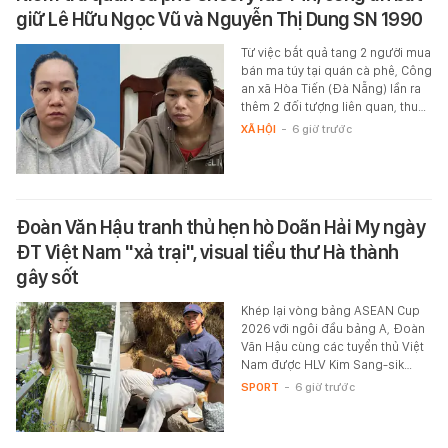
giữ Lê Hữu Ngọc Vũ và Nguyễn Thị Dung SN 1990
Từ việc bắt quả tang 2 người mua
bán ma túy tại quán cà phê, Công
an xã Hòa Tiến (Đà Nẵng) lần ra
thêm 2 đối tượng liên quan, thu…
XÃ HỘI
-
6 giờ trước
Đoàn Văn Hậu tranh thủ hẹn hò Doãn Hải My ngày
ĐT Việt Nam "xả trại", visual tiểu thư Hà thành
gây sốt
Khép lại vòng bảng ASEAN Cup
2026 với ngôi đầu bảng A, Đoàn
Văn Hậu cùng các tuyển thủ Việt
Nam được HLV Kim Sang-sik…
SPORT
-
6 giờ trước