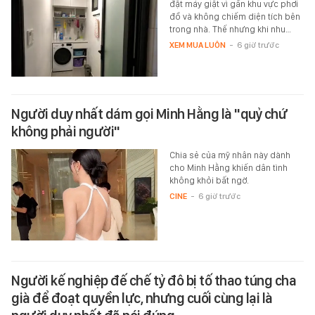
đặt máy giặt vì gần khu vực phơi
đồ và không chiếm diện tích bên
trong nhà. Thế nhưng khi nhu…
XEM MUA LUÔN
-
6 giờ trước
Người duy nhất dám gọi Minh Hằng là "quỷ chứ
không phải người"
Chia sẻ của mỹ nhân này dành
cho Minh Hằng khiến dân tình
không khỏi bất ngờ.
CINE
-
6 giờ trước
Người kế nghiệp đế chế tỷ đô bị tố thao túng cha
già để đoạt quyền lực, nhưng cuối cùng lại là