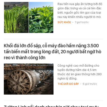
Rau tiến vua gây ấn tượng bởi độ
giòn đặc trưng và cả cái tên đặc
biệt; nguồn gốc tên gọi của loại
rau này khiến nhiều người tò mò.
SỨC KHỎE
-
7 giờ trước
Khối đá lớn đổ sập, cỗ máy đào hầm nặng 3.500
tấn biến mất trong lòng đất, 20 người bất ngờ hò
reo vì thành công lớn
Công nghệ cao mở đường cho
tuyến đường hầm dài 4,5 km
thuộc dự án giao thông hơn 280
nghìn tỷ đồng.
THẾ GIỚI ĐÓ ĐÂY
-
6 giờ trước