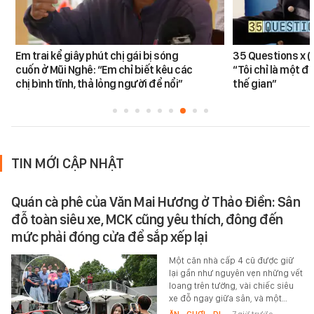
Em trai kể giây phút chị gái bị sóng
35 Questions x 
cuốn ở Mũi Nghê: “Em chỉ biết kêu các
“Tôi chỉ là một đ
chị bình tĩnh, thả lỏng người để nổi”
thế gian”
TIN MỚI CẬP NHẬT
Quán cà phê của Văn Mai Hương ở Thảo Điền: Sân
đỗ toàn siêu xe, MCK cũng yêu thích, đông đến
mức phải đóng cửa để sắp xếp lại
Một căn nhà cấp 4 cũ được giữ
lại gần như nguyên vẹn những vết
loang trên tường, vài chiếc siêu
xe đỗ ngay giữa sân, và một…