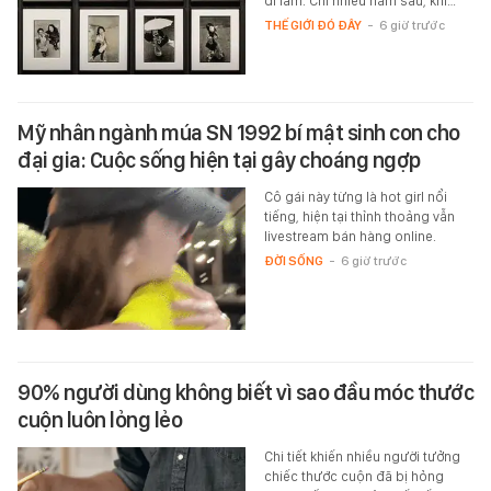
đi làm. Chỉ nhiều năm sau, khi…
THẾ GIỚI ĐÓ ĐÂY
-
6 giờ trước
Mỹ nhân ngành múa SN 1992 bí mật sinh con cho
đại gia: Cuộc sống hiện tại gây choáng ngợp
Cô gái này từng là hot girl nổi
tiếng, hiện tại thỉnh thoảng vẫn
livestream bán hàng online.
ĐỜI SỐNG
-
6 giờ trước
90% người dùng không biết vì sao đầu móc thước
cuộn luôn lỏng lẻo
Chi tiết khiến nhiều người tưởng
chiếc thước cuộn đã bị hỏng