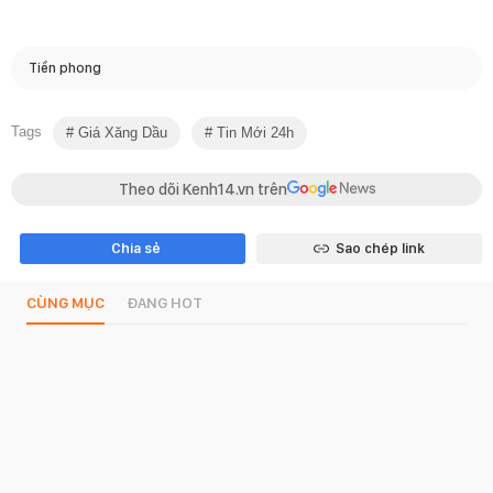
Tiền phong
Tags
Giá Xăng Dầu
Tin Mới 24h
Theo dõi Kenh14.vn trên
Chia sẻ
Sao chép link
CÙNG MỤC
ĐANG HOT