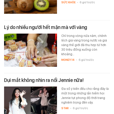
SỨC KHỎE
-
6 giờ trước
Lý do nhiều người hết mặn mà với vàng
Chỉ trong vòng nửa năm, chênh
lệch giá vàng trong nước và giá
vàng thế giới đã thu hẹp từ hơn
30 triệu đồng xuống còn
khoảng…
MONEY.14
-
6 giờ trước
Dụi mắt không nhìn ra nổi Jennie nữa!
Đa số ý kiến đều cho rằng đây là
một trong những lần hiếm hoi
Jennie tụt phong độ thời trang
nghiêm trọng đến vậy.
STAR
-
6 giờ trước