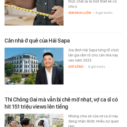
thực chất lại là một thiết kế có
chủ ý.
XEM MUA LUÔN
-
6 giờ trước
Căn nhà ở quê của Hải Sapa
Gia đình Hải Sapa từng tổ chức
tân gia rầm rộ cho căn nhà này
vào năm 2023.
ĐỜI SỐNG
-
6 giờ trước
Thi Chông Gai mà vẫn bị chê mờ nhạt, vợ ca sĩ có
hit 151 triệu views lên tiếng
Nhũng chia sẻ của vợ ca sĩ này
đang nhận được nhiều sự quan
tâm.