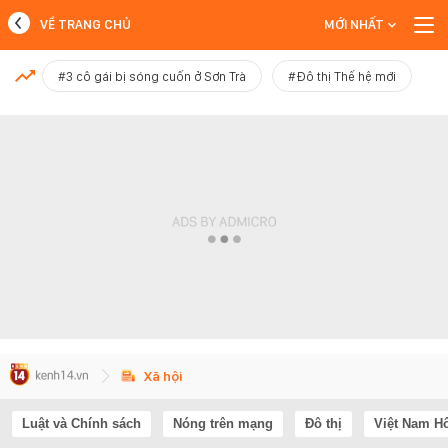
VỀ TRANG CHỦ
MỚI NHẤT
MỚI NHẤT
#3 cô gái bị sóng cuốn ở Sơn Trà
#Đô thị Thế hệ mới
Xem thêm
Xã hội
Luật và Chính sách
Nóng trên mạng
Đô thị
Việt Nam H