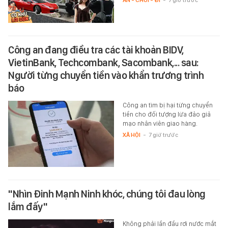
ĂN - CHƠI - ĐI
-
7 giờ trước
Công an đang điều tra các tài khoản BIDV,
VietinBank, Techcombank, Sacombank,... sau:
Người từng chuyển tiền vào khẩn trương trình
báo
Công an tìm bị hại từng chuyển
tiền cho đối tượng lừa đảo giả
mạo nhân viên giao hàng.
XÃ HỘI
-
7 giờ trước
"Nhìn Đinh Mạnh Ninh khóc, chúng tôi đau lòng
lắm đấy"
Không phải lần đầu rơi nước mắt