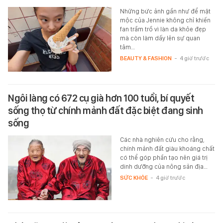
Những bức ảnh gần như để mặt
mộc của Jennie không chỉ khiến
fan trầm trồ vì làn da khỏe đẹp
mà còn làm dấy lên sự quan
tâm…
BEAUTY & FASHION
-
4 giờ trước
Ngôi làng có 672 cụ già hơn 100 tuổi, bí quyết
sống thọ từ chính mảnh đất đặc biệt đang sinh
sống
Các nhà nghiên cứu cho rằng,
chính mảnh đất giàu khoáng chất
có thể góp phần tạo nên giá trị
dinh dưỡng của nông sản địa…
SỨC KHỎE
-
4 giờ trước