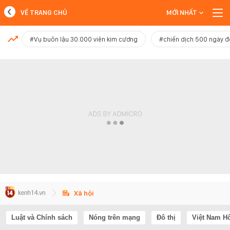
VỀ TRANG CHỦ
MỚI NHẤT
MỚI NHẤT
#Vụ buôn lậu 30.000 viên kim cương
#chiến dịch 500 ngày 
Xem thêm
Xã hội
Luật và Chính sách
Nóng trên mạng
Đô thị
Việt Nam H