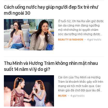
Cách uống nước hay giúp người đẹp 5x trẻ như
mới ngoài 30
Ở tuổi 52, Oh Na Ra vẫn giữ được
làn da căng mịn đáng ngưỡng
mộ nhờ những bí quyết chăm
sóc da tưởng nhỏ nhưng được…
BEAUTY & FASHION
-
4 giờ trước
Thu Minh và Hương Tràm không nhìn mặt nhau
suốt 14 năm vì lý do gì?
Cái ôm của Thu Minh và Hương
Tràm là khoảnh khắc gây sốt trên
mạng xã hội một tuần qua. Các
khán giả đã chờ đợi quá lâu để…
MUSIK
-
4 giờ trước