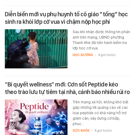
Diễn biến mới vụ phụ huynh tố cô giáo "tống" học
sinh ra khỏi lớp cờ vua vì chậm nộp học phí
Sau khi nhận được thông tin phản
ánh trên mạng, UBND phường
Thanh Khê đã tiến hành kiểm tra
lớp học cờ vua.
HỌC ĐƯỜNG
-
4 giờ trước
“Bí quyết wellness” mới: Cơn sốt Peptide kéo
theo trào lưu tự tiêm tại nhà, cảnh báo nhiều rủi ro
Trên mạng xã hội, không khó bắt
gặp những lời quảng cáo về các
loại peptide có khả năng hỗ trợ
giảm cân, xây dựng cơ bắp,
phục…
SỨC KHỎE
-
4 giờ trước