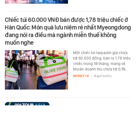
Chiếc túi 60.000 VNĐ bán được 1,78 triệu chiếc ở
Hàn Quốc: Món quà lưu niệm rẻ nhất Myeongdong
đang nói ra điều mà ngành miễn thuế không
muốn nghe
Một chiếc túi tarpaulin giá chưa
tới 60.000 đồng, bán ra 1,78 triệu
chiếc trong 18 tháng, mang về
khoản doanh thu chưa tới 0,1%…
MONEY.14
-
4 giờ trước
Kết quả bán kết PPA HCM ngày 8/8: Pickleball Việt
Nam tạo chung kết trong mơ khi cặp của Lý
Hoàng Nam đối đầu Trương Vinh Hiển - Quân Đỗ