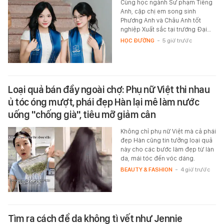
Cùng học ngành Sư phạm Tiếng
Anh, cặp chị em song sinh
Phương Anh và Châu Anh tốt
nghiệp Xuất sắc tại trường Đại…
HỌC ĐƯỜNG
-
5 giờ trước
Loại quả bán đầy ngoài chợ: Phụ nữ Việt thi nhau
ủ tóc óng mượt, phái đẹp Hàn lại mê làm nước
uống "chống già", tiêu mỡ giảm cân
Không chỉ phụ nữ Việt mà cả phái
đẹp Hàn cũng tin tưởng loại quả
này cho các bước làm đẹp từ làn
da, mái tóc đến vóc dáng.
BEAUTY & FASHION
-
4 giờ trước
Tìm ra cách để da không tì vết như Jennie