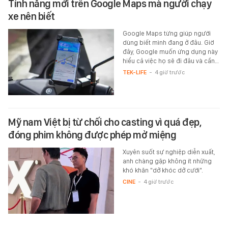
Tính năng mới trên Google Maps mà người chạy
xe nên biết
Google Maps từng giúp người
dùng biết mình đang ở đâu. Giờ
đây, Google muốn ứng dụng này
hiểu cả việc họ sẽ đi đâu và cần…
TEK-LIFE
-
4 giờ trước
Mỹ nam Việt bị từ chối cho casting vì quá đẹp,
đóng phim không được phép mở miệng
Xuyên suốt sự nghiệp diễn xuất,
anh chàng gặp không ít những
khó khăn "dở khóc dở cười".
CINE
-
4 giờ trước