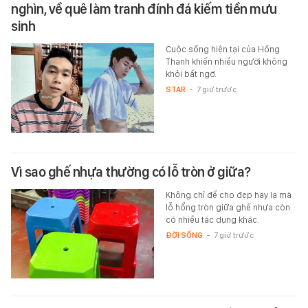
nghìn, về quê làm tranh đính đá kiếm tiền mưu
sinh
Cuộc sống hiện tại của Hồng
Thanh khiến nhiều người không
khỏi bất ngờ.
STAR
-
7 giờ trước
Vì sao ghế nhựa thường có lỗ tròn ở giữa?
Không chỉ để cho đẹp hay lạ mà
lỗ hổng tròn giữa ghế nhựa còn
có nhiều tác dụng khác.
ĐỜI SỐNG
-
7 giờ trước