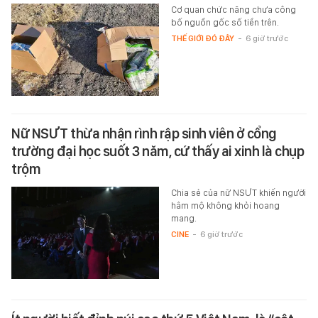
Cơ quan chức năng chưa công
bố nguồn gốc số tiền trên.
THẾ GIỚI ĐÓ ĐÂY
-
6 giờ trước
Nữ NSƯT thừa nhận rình rập sinh viên ở cổng
trường đại học suốt 3 năm, cứ thấy ai xinh là chụp
trộm
Chia sẻ của nữ NSƯT khiến người
hâm mộ không khỏi hoang
mang.
CINE
-
6 giờ trước