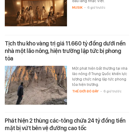
đầu làng nhạc Việt.
MUSIK
-
6 giờ trước
Tịch thu kho vàng trị giá 11.660 tỷ đồng dưới nền
nhà một lão nông, hiện trường lập tức bị phong
tỏa
Một phát hiện bất thường tại nhà
lão nông ở Trung Quốc khiến lực
lượng chức năng lập tức phong
tỏa hiện trường.
THẾ GIỚI ĐÓ ĐÂY
-
6 giờ trước
Phát hiện 2 thùng các-tông chứa 24 tỷ đồng tiền
mặt bị vứt bên vệ đường cao tốc