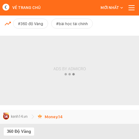
VỀ TRANG CHỦ
MỚI NHẤT
MỚI NHẤT
#360 độ Vàng
#bài học tài chính
Xem thêm
Money.14
360 Độ Vàng