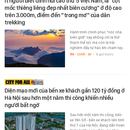
Ít người biết đỉnh núi cao thứ 5 Việt Nam, là “cột
mốc thiêng liêng đẹp nhất biên cương” ở độ cao
trên 3.000m, điểm đến "trong mơ" của dân
trekking
Hành trình chinh phục "nóc nhà
biên giới" này không chỉ là thử
thách thể lực mà còn là trải
nghiệm đầy tự hào khi chạm tay…
ĂN - CHƠI - ĐI
-
6 giờ trước
Diện mạo mới của bến xe khách gần 120 tỷ đồng ở
Hà Nội sau hơn một năm thi công khiến nhiều
người bất ngờ
Sau hơn một năm thi công, bến
xe Yên Sở - bến xe khách liên tỉnh
thứ 7 của Hà Nội, đang dần hoàn