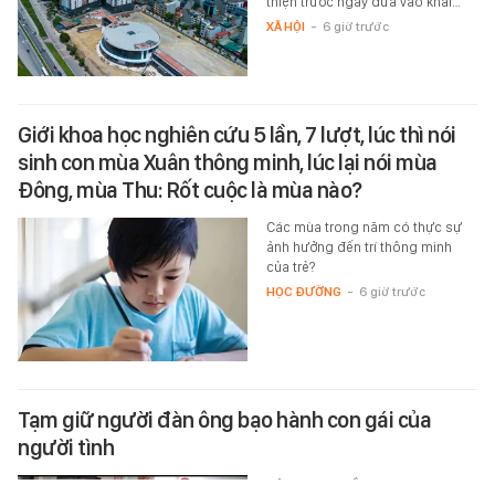
thiện trước ngày đưa vào khai…
XÃ HỘI
-
6 giờ trước
Giới khoa học nghiên cứu 5 lần, 7 lượt, lúc thì nói
sinh con mùa Xuân thông minh, lúc lại nói mùa
Đông, mùa Thu: Rốt cuộc là mùa nào?
Các mùa trong năm có thực sự
ảnh hưởng đến trí thông minh
của trẻ?
HỌC ĐƯỜNG
-
6 giờ trước
Tạm giữ người đàn ông bạo hành con gái của
người tình
Công an TP.Đồng Nai tạm giữ