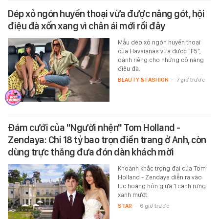
Dép xỏ ngón huyền thoại vừa được nâng gót, hội
điệu đà xốn xang vì chân ái mới rồi đây
Mẫu dép xỏ ngón huyền thoại
của Havaianas vừa được "F5",
dành riêng cho những cô nàng
điệu đà.
BEAUTY & FASHION
-
7 giờ trước
Đám cưới của "Người nhện" Tom Holland -
Zendaya: Chi 18 tỷ bao trọn điền trang ở Anh, còn
dùng trực thăng đưa đón dàn khách mời
Khoảnh khắc trọng đại của Tom
Holland - Zendaya diễn ra vào
lúc hoàng hôn giữa 1 cánh rừng
xanh mướt.
STAR
-
6 giờ trước