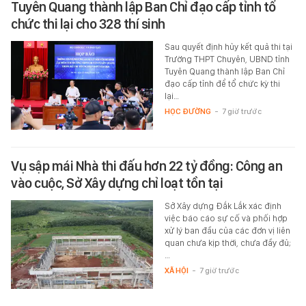
Tuyên Quang thành lập Ban Chỉ đạo cấp tỉnh tổ
chức thi lại cho 328 thí sinh
Sau quyết định hủy kết quả thi tại
Trường THPT Chuyên, UBND tỉnh
Tuyên Quang thành lập Ban Chỉ
đạo cấp tỉnh để tổ chức kỳ thi
lại…
HỌC ĐƯỜNG
-
7 giờ trước
Vụ sập mái Nhà thi đấu hơn 22 tỷ đồng: Công an
vào cuộc, Sở Xây dựng chỉ loạt tồn tại
Sở Xây dựng Đắk Lắk xác định
việc báo cáo sự cố và phối hợp
xử lý ban đầu của các đơn vị liên
quan chưa kịp thời, chưa đầy đủ;
…
XÃ HỘI
-
7 giờ trước