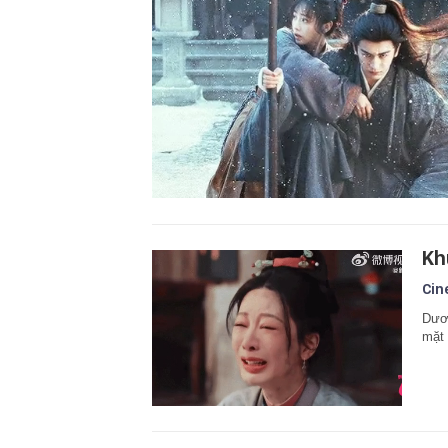
Kh
Cin
Dươ
mặt 