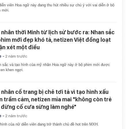
iễn viên Hoa ngữ này đang thu hút nhiều sự chú ý với vai diễn ở bộ
m mới.
 nhân thời Minh từ lịch sử bước ra: Nhan sắc
phim mới đẹp khó tả, netizen Việt đồng loạt
ận xét một điều
-
e
2 năm trước
 sắc và tạo hình của mỹ nhân Hoa ngữ này ở bộ phim mới được
zen khen ngợi.
 nhân cổ trang bị chê tơi tả vì tạo hình xấu
n trầm cảm, netizen mỉa mai "không còn trẻ
ì đừng cố cưa sừng làm nghé"
-
e
2 năm trước
hình của nữ diễn viên đang trở thành chủ đề hot trên MXH.