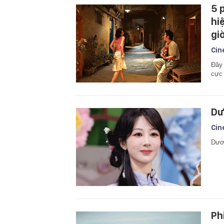
5 
hi
gi
Cin
Đây 
cực 
Dư
Cin
Dươ
Ph