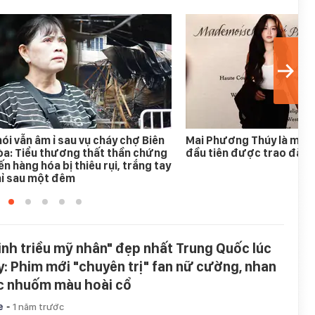
ói vẫn âm ỉ sau vụ cháy chợ Biên
Mai Phương Thúy là mỹ n
a: Tiểu thương thất thần chứng
đầu tiên được trao đặc 
ến hàng hóa bị thiêu rụi, trắng tay
hỉ sau một đêm
inh triều mỹ nhân" đẹp nhất Trung Quốc lúc
y: Phim mới "chuyên trị" fan nữ cường, nhan
c nhuốm màu hoài cổ
-
e
1 năm trước