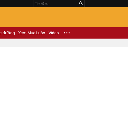
c đường
Xem Mua Luôn
Video