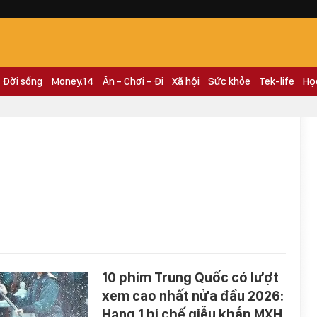
Đời sống
Money.14
Ăn - Chơi - Đi
Xã hội
Sức khỏe
Tek-life
Họ
10 phim Trung Quốc có lượt
xem cao nhất nửa đầu 2026:
Hạng 1 bị chế giễu khắp MXH