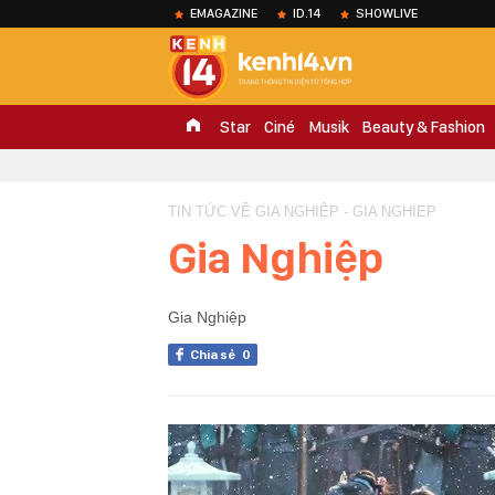
EMAGAZINE
ID.14
SHOWLIVE
Star
Ciné
Musik
Beauty & Fashion
TIN TỨC VỀ GIA NGHIỆP - GIA NGHIEP
Gia Nghiệp
Gia Nghiệp
Chia sẻ
0