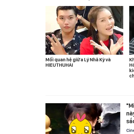
Mối quan hệ giữa Lý Nhã Kỳ và
Kh
HIEUTHUHAI
Hò
ki
c
"M
nà
sắ
Cin