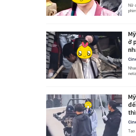
Nữ d
phi
Mỹ
ở 
nh
Cin
Nhan
neti
Mỹ
đế
th
Cin
Tạo 