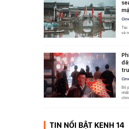
se
mặ
Cin
Tác 
và n
Ph
đâ
tr
Cin
Bộ p
nhất
chín
TIN NỔI BẬT KENH 14