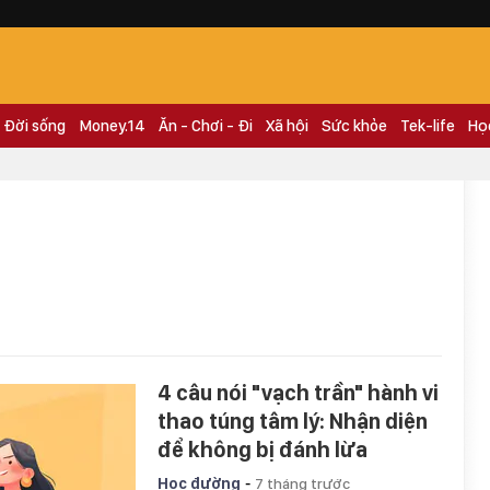
Đời sống
Money.14
Ăn - Chơi - Đi
Xã hội
Sức khỏe
Tek-life
Họ
4 câu nói "vạch trần" hành vi
thao túng tâm lý: Nhận diện
để không bị đánh lừa
-
Học đường
7 tháng trước