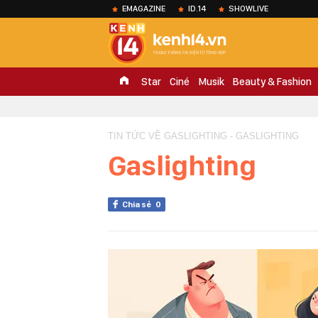
EMAGAZINE
ID.14
SHOWLIVE
Star
Ciné
Musik
Beauty & Fashion
TIN TỨC VỀ GASLIGHTING - GASLIGHTING
Gaslighting
Chia sẻ
0