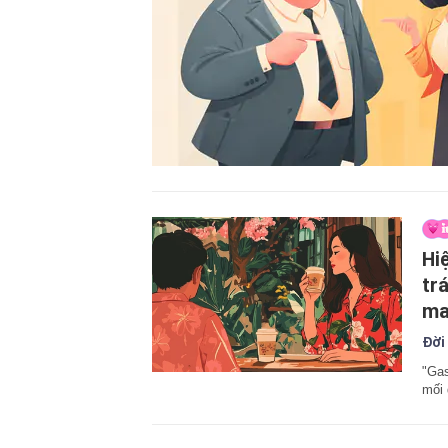
Hi
tr
ma
Đời
"Gas
mối 