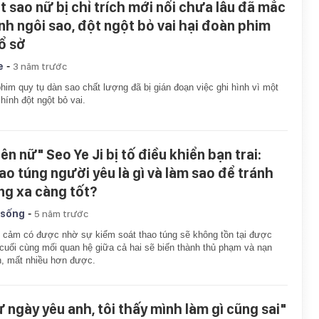
t sao nữ bị chỉ trích mới nổi chưa lâu đã mắc
nh ngôi sao, đột ngột bỏ vai hại đoàn phim
ổ sở
-
e
3 năm trước
him quy tụ dàn sao chất lượng đã bị gián đoạn việc ghi hình vì một
hính đột ngột bỏ vai.
ên nữ" Seo Ye Ji bị tố điều khiển bạn trai:
ao túng người yêu là gì và làm sao để tránh
ng xa càng tốt?
-
 sống
5 năm trước
 cảm có được nhờ sự kiểm soát thao túng sẽ không tồn tại được
 cuối cùng mối quan hệ giữa cả hai sẽ biến thành thủ phạm và nạn
, mất nhiều hơn được.
ừ ngày yêu anh, tôi thấy mình làm gì cũng sai"