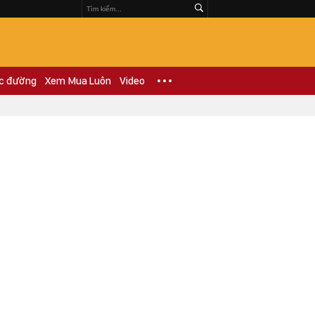
c đường
Xem Mua Luôn
Video