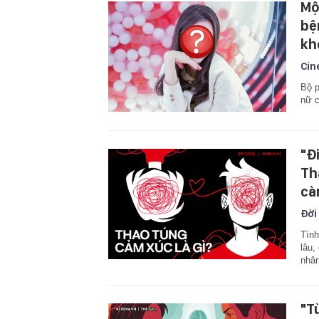
Mộ
bệ
kh
Cin
Bộ p
nữ c
"Đi
Th
cà
Đời
Tình
lâu,
nhân
"T