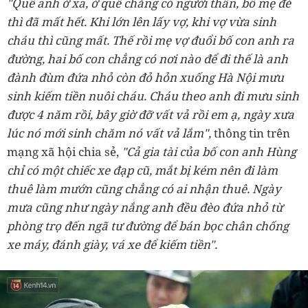
"Quê anh ở xa, ở quê chẳng có người thân, bố mẹ đẻ
thì đã mất hết. Khi lớn lên lấy vợ, khi vợ vừa sinh
cháu thì cũng mất. Thế rồi mẹ vợ đuổi bố con anh ra
đường, hai bố con chẳng có nơi nào để đi thế là anh
đành đùm đứa nhỏ còn đỏ hỏn xuống Hà Nội mưu
sinh kiếm tiền nuôi cháu. Cháu theo anh đi mưu sinh
được 4 năm rồi, bây giờ đỡ vất vả rồi em ạ, ngày xưa
lúc nó mới sinh chăm nó vất vả lắm",
thông tin trên
mạng xã hội chia sẻ,
"Cả gia tài của bố con anh Hùng
chỉ có một chiếc xe đạp cũ, mắt bị kém nên đi làm
thuê làm mướn cũng chẳng có ai nhận thuê. Ngày
mưa cũng như ngày nắng anh đều đèo đứa nhỏ từ
phòng trọ đến ngã tư đường để bán bọc chân chống
xe máy, đánh giày, vá xe để kiếm tiền".