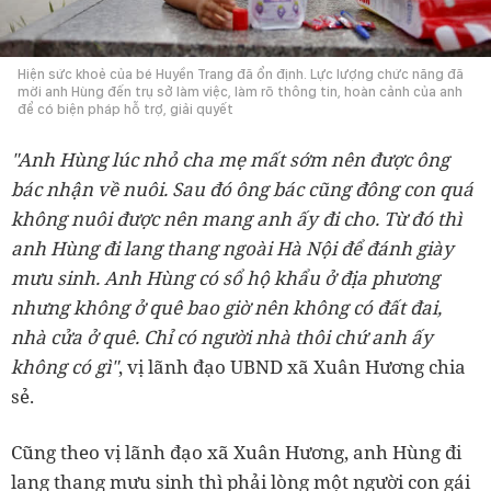
Hiện sức khoẻ của bé Huyền Trang đã ổn định. Lực lượng chức năng đã
mời anh Hùng đến trụ sở làm việc, làm rõ thông tin, hoàn cảnh của anh
để có biện pháp hỗ trợ, giải quyết
"Anh Hùng lúc nhỏ cha mẹ mất sớm nên được ông
bác nhận về nuôi. Sau đó ông bác cũng đông con quá
không nuôi được nên mang anh ấy đi cho. Từ đó thì
anh Hùng đi lang thang ngoài Hà Nội để đánh giày
mưu sinh. Anh Hùng có sổ hộ khẩu ở địa phương
nhưng không ở quê bao giờ nên không có đất đai,
nhà cửa ở quê. Chỉ có người nhà thôi chứ anh ấy
không có gì"
, vị lãnh đạo UBND xã Xuân Hương chia
sẻ.
Cũng theo vị lãnh đạo xã Xuân Hương, anh Hùng đi
lang thang mưu sinh thì phải lòng một người con gái