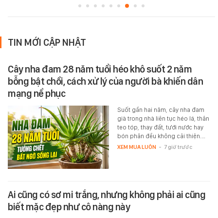
TIN MỚI CẬP NHẬT
Cây nha đam 28 năm tuổi héo khô suốt 2 năm
bỗng bật chồi, cách xử lý của người bà khiến dân
mạng nể phục
Suốt gần hai năm, cây nha đam
già trong nhà liên tục héo lá, thân
teo tóp, thay đất, tưới nước hay
bón phân đều không cải thiện.…
XEM MUA LUÔN
-
7 giờ trước
Ai cũng có sơ mi trắng, nhưng không phải ai cũng
biết mặc đẹp như cô nàng này