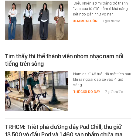
Điều khiến sơ mi trắng trở thành
"vua của tủ đồ" nằm ở khả năng
kết hợp gần như vô hạn.
XEM MUA LUÔN
-
7 giờ trước
Tìm thấy thi thể thành viên nhóm nhạc nam nổi
tiếng trên sông
Nam ca sĩ 46 tuổi đã mất tích sau
khi ra ngoài đạp xe vào 4 giờ
sáng.
THẾ GIỚI ĐÓ ĐÂY
-
7 giờ trước
TP.HCM: Triệt phá đường dây Pod Chill, thu giữ
13.500 vỏ đầu Pod và 1.460 sản phẩm chứa ma