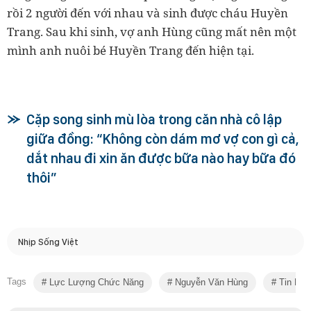
rồi 2 người đến với nhau và sinh được cháu Huyền
Trang. Sau khi sinh, vợ anh Hùng cũng mất nên một
mình anh nuôi bé Huyền Trang đến hiện tại.
Cặp song sinh mù lòa trong căn nhà cô lập
giữa đồng: “Không còn dám mơ vợ con gì cả,
dắt nhau đi xin ăn được bữa nào hay bữa đó
thôi”
Nhịp Sống Việt
Tags
Lực Lượng Chức Năng
Nguyễn Văn Hùng
Tin Nón