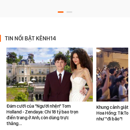
TIN NỔI BẬT KÊNH14
Đám cưới của "Người nhện" Tom
Khung cảnh giật
Holland - Zendaya: Chi 18 tỷ bao trọn
Hoa Hồng: TikTok
điền trang ở Anh, còn dùng trực
như "đi bão"!
thăng…