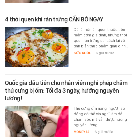
4 thói quen khi rán trứng CẦN BỎ NGAY
Dù là món ăn quen thuộc trên
mâm cơm gia đình, nhưng thói
quen rán trứng sai cách lại vô
tình biến thực phẩm giàu dinh…
SỨC KHỎE
-
6 giờ trước
Quốc gia đầu tiên cho nhân viên nghỉ phép chăm
thú cưng bị ốm: Tối đa 3 ngày, hưởng nguyên
lương!
Thú cưng ốm nặng, người lao
động có thể xin nghỉ làm để
chăm sóc mà vẫn được hưởng
nguyên lương.
MONEY.14
-
6 giờ trước