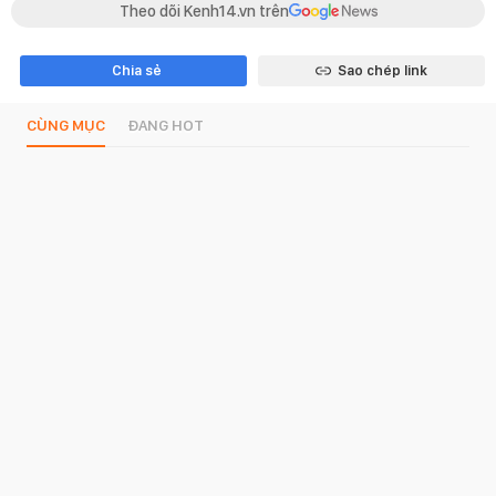
Theo dõi Kenh14.vn trên
Chia sẻ
Sao chép link
CÙNG MỤC
ĐANG HOT