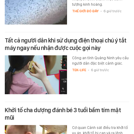
tượng kinh hoàng.
THẾ GIỚI ĐÓ ĐÂY
-
6 giờ trước
Tất cả người dân khi sử dụng điện thoại chú ý tắt
máy ngay nếu nhận được cuộc gọi này
Công an tỉnh Quảng Ninh yêu cầu
người dân đặc biệt cảnh giác.
TEK-LIFE
-
6 giờ trước
Khởi tố cha dượng đánh bé 3 tuổi bầm tím mặt
mũi
Cơ quan Cảnh sát điều tra khởi tố
vụ án, khởi tố bị can và ra lệnh