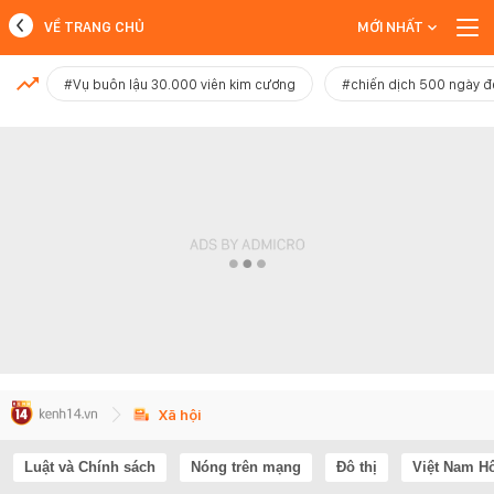
VỀ TRANG CHỦ
MỚI NHẤT
MỚI NHẤT
#Vụ buôn lậu 30.000 viên kim cương
#chiến dịch 500 ngày 
Xem thêm
Xã hội
Luật và Chính sách
Nóng trên mạng
Đô thị
Việt Nam H