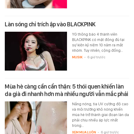
Làn sóng chỉ trích ập vào BLACKPINK
YG thông báo 4 thành viên
BLACKPINK có mặt đông đủ tại
sự kiện kỷ niệm 10 năm ra mắt
nhóm. Tuy nhiên, cộng đồng…
MUSIK
-
6 giờ trước
Mùa hè càng cần cẩn thận: 5 thói quen khiến làn
da già đi nhanh hơn mà nhiều người vẫn mắc phải
Nắng nóng, tia UV cường độ cao
và môi trường khô nóng khiến
mùa hè trở thành giai đoạn làn da
phải chịu nhiều áp lực nhất
trong…
XEM MUA LUÔN
-
6 giờ trước