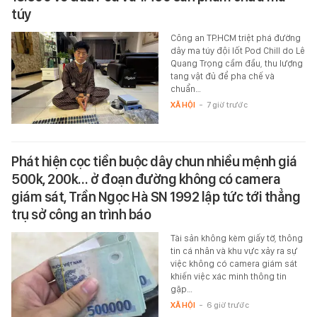
túy
Công an TP.HCM triệt phá đường
dây ma túy đội lốt Pod Chill do Lê
Quang Trọng cầm đầu, thu lượng
tang vật đủ để pha chế và
chuẩn…
XÃ HỘI
-
7 giờ trước
Phát hiện cọc tiền buộc dây chun nhiều mệnh giá
500k, 200k… ở đoạn đường không có camera
giám sát, Trần Ngọc Hà SN 1992 lập tức tới thẳng
trụ sở công an trình báo
Tài sản không kèm giấy tờ, thông
tin cá nhân và khu vực xảy ra sự
việc không có camera giám sát
khiến việc xác minh thông tin
gặp…
XÃ HỘI
-
6 giờ trước