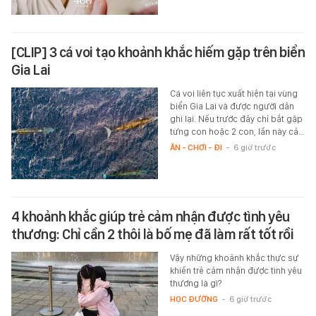
[CLIP] 3 cá voi tạo khoảnh khắc hiếm gặp trên biển
Gia Lai
Cá voi liên tục xuất hiện tại vùng
biển Gia Lai và được người dân
ghi lại. Nếu trước đây chỉ bắt gặp
từng con hoặc 2 con, lần này cả…
ĂN - CHƠI - ĐI
-
6 giờ trước
4 khoảnh khắc giúp trẻ cảm nhận được tình yêu
thương: Chỉ cần 2 thôi là bố mẹ đã làm rất tốt rồi
Vậy những khoảnh khắc thực sự
khiến trẻ cảm nhận được tình yêu
thương là gì?
HỌC ĐƯỜNG
-
6 giờ trước