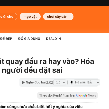
o đi chợ
mẹo vặt
chơi cây cảnh
ĐỂ ĐẸP
ĐỒ GIA DỤNG
DEAL XỊN
ặt quay đầu ra hay vào? Hóa
 người đều đặt sai
2:02
Nghe đọc bài
Theo dõi Kenh14.vn trên
năm cũng chưa chắc biết hết ý nghĩa của việc