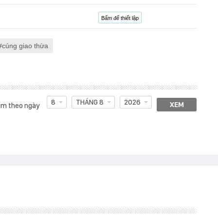
Bấm để thiết lập
cúng giao thừa
8
THÁNG 8
2026
XEM
m theo ngày