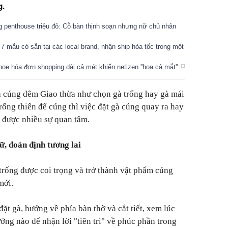
g.
 penthouse triệu đô: Cỗ bàn thịnh soạn nhưng nữ chủ nhân
 7 mẫu có sẵn tại các local brand, nhận ship hỏa tốc trong một
oe hóa đơn shopping dài cả mét khiến netizen ''hoa cả mắt''
à cúng đêm Giao thừa như chọn gà trống hay gà mái
trống thiến để cúng thì việc đặt gà cúng quay ra hay
 được nhiều sự quan tâm.
ữ, đoán định tương lai
trống được coi trọng và trở thành vật phẩm cúng
mới.
đặt gà, hướng về phía bàn thờ và cắt tiết, xem lúc
ớng nào để nhận lời "tiên tri" về phúc phần trong