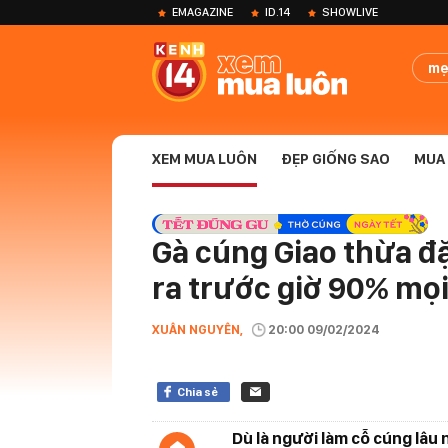
EMAGAZINE
ID.14
SHOWLIVE
mẹ
XEM MUA LUÔN
ĐẸP GIỐNG SAO
MUA 
Gà cúng Giao thừa đ
ra trước giờ 90% mọi
XUÂN NGUYÊN,
20:00 09/02/2024
Chia sẻ
Dù là người làm cỗ cúng lâu 