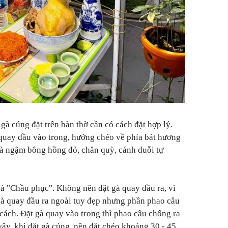
gà cúng đặt trên bàn thờ cần có cách đặt hợp lý.
 quay đầu vào trong, hướng chéo về phía bát hương
gà ngậm bông hồng đỏ, chân quỳ, cánh duỗi tự
là "Chầu phục". Không nên đặt gà quay đầu ra, vì
 gà quay đầu ra ngoài tuy đẹp nhưng phần phao câu
i cách. Đặt gà quay vào trong thì phao câu chổng ra
ậy, khi đặt gà cúng, nên đặt chéo khoảng 30 - 45