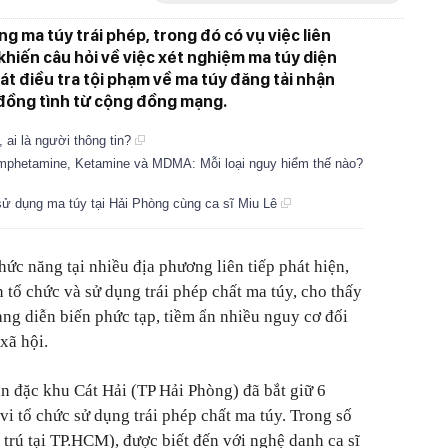
ng ma túy trái phép, trong đó có vụ việc liên
, khiến câu hỏi về việc xét nghiệm ma túy diện
t điều tra tội phạm về ma túy đăng tải nhận
đồng tình từ cộng đồng mạng.
, ai là người thông tin?
mphetamine, Ketamine và MDMA: Mỗi loại nguy hiểm thế nào?
 sử dụng ma túy tại Hải Phòng cùng ca sĩ Miu Lê
hức năng tại nhiều địa phương liên tiếp phát hiện,
n tổ chức và sử dụng trái phép chất ma túy, cho thấy
ang diễn biến phức tạp, tiềm ẩn nhiều nguy cơ đối
 xã hội.
n đặc khu Cát Hải (TP Hải Phòng) đã bắt giữ 6
 vi tổ chức sử dụng trái phép chất ma túy. Trong số
trú tại TP.HCM), được biết đến với nghệ danh ca sĩ