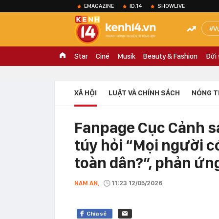
EMAGAZINE
ID.14
SHOWLIVE
V
Star
Ciné
Musik
Beauty & Fashion
Đời
XÃ HỘI
LUẬT VÀ CHÍNH SÁCH
NÓNG T
Fanpage Cục Cảnh sá
túy hỏi “Mọi người 
toàn dân?”, phản ứn
NAM AN,
11:23 12/05/2026
Chia sẻ