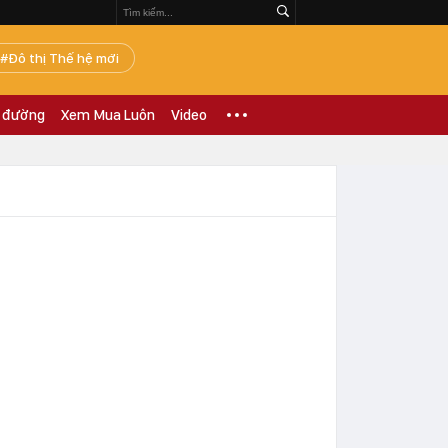
Đô thị Thế hệ mới
 đường
Xem Mua Luôn
Video