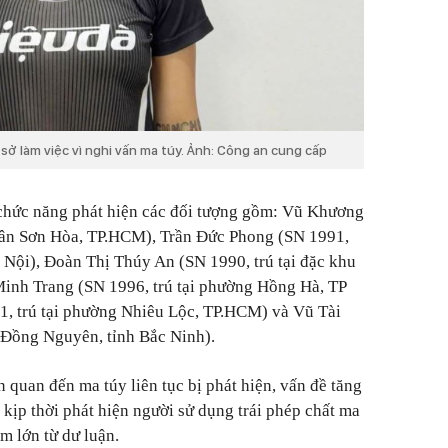
 sở làm việc vì nghi vấn ma túy. Ảnh: Công an cung cấp
 chức năng phát hiện các đối tượng gồm: Vũ Khương
Tân Sơn Hòa, TP.HCM), Trần Đức Phong (SN 1991,
 Nội), Đoàn Thị Thúy An (SN 1990, trú tại đặc khu
Minh Trang (SN 1996, trú tại phường Hồng Hà, TP
1, trú tại phường Nhiêu Lộc, TP.HCM) và Vũ Tài
 Đồng Nguyên, tỉnh Bắc Ninh).
n quan đến ma túy liên tục bị phát hiện, vấn đề tăng
kịp thời phát hiện người sử dụng trái phép chất ma
m lớn từ dư luận.