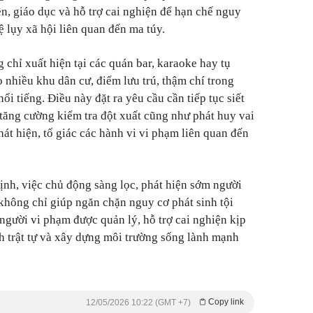
n, giáo dục và hỗ trợ cai nghiện để hạn chế nguy
ệ lụy xã hội liên quan đến ma túy.
 chỉ xuất hiện tại các quán bar, karaoke hay tụ
ào nhiều khu dân cư, điểm lưu trú, thậm chí trong
ổi tiếng. Điều này đặt ra yêu cầu cần tiếp tục siết
 tăng cường kiểm tra đột xuất cũng như phát huy vai
hát hiện, tố giác các hành vi vi phạm liên quan đến
nh, việc chủ động sàng lọc, phát hiện sớm người
 không chỉ giúp ngăn chặn nguy cơ phát sinh tội
người vi phạm được quản lý, hỗ trợ cai nghiện kịp
h trật tự và xây dựng môi trường sống lành mạnh
Copy link
12/05/2026 10:22 (GMT +7)