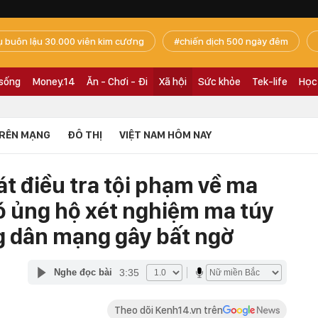
ụ buôn lậu 30.000 viên kim cương
chiến dịch 500 ngày đêm
 sống
Money.14
Ăn - Chơi - Đi
Xã hội
Sức khỏe
Tek-life
Học
RÊN MẠNG
ĐÔ THỊ
VIỆT NAM HÔM NAY
t điều tra tội phạm về ma
có ủng hộ xét nghiệm ma túy
g dân mạng gây bất ngờ
3:35
Nghe đọc bài
Theo dõi Kenh14.vn trên