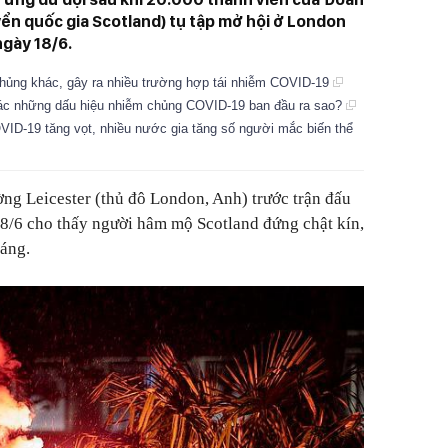
yển quốc gia Scotland) tụ tập mở hội ở London
ngày 18/6.
n chủng khác, gây ra nhiều trường hợp tái nhiễm COVID-19
hác những dấu hiệu nhiễm chủng COVID-19 ban đầu ra sao?
ID-19 tăng vọt, nhiều nước gia tăng số người mắc biến thể
ờng Leicester (thủ đô London, Anh) trước trận đấu
/6 cho thấy người hâm mộ Scotland đứng chật kín,
sáng.