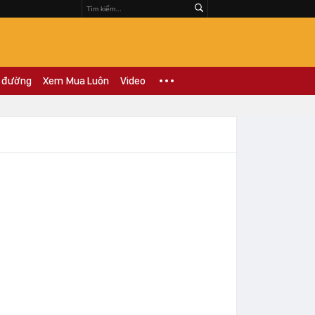
 đường
Xem Mua Luôn
Video