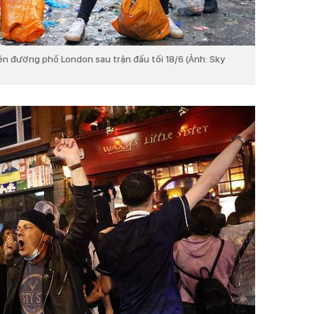
ên đường phố London sau trận đấu tối 18/6 (Ảnh: Sky