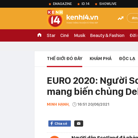
EMAGAZINE
ID.14
SHOWLIVE
m
Star
Ciné
Musik
Beauty & Fashion
Đời
THẾ GIỚI ĐÓ ĐÂY
KHÁM PHÁ
ĐỘC LẠ
EURO 2020: Người Sc
mang biến chủng Del
MINH HẠNH,
16:51 20/06/2021
Chia sẻ
Người dân Scotland đã phản