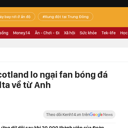
áy bay rơi ở ấn độ
Xung đột tại Trung Đông
 sống
Money.14
Ăn - Chơi - Đi
Xã hội
Sức khỏe
Tek-life
Học
otland lo ngại fan bóng đá
ta về từ Anh
Theo dõi Kenh14.vn trên
 ứng dữ dội sau khi 20.000 thành viên của Đoàn