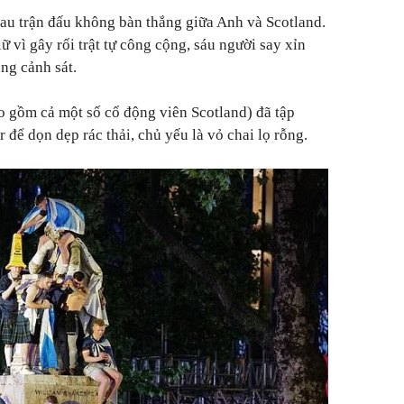
 sau trận đấu không bàn thắng giữa Anh và Scotland.
ữ vì gây rối trật tự công cộng, sáu người say xỉn
ng cảnh sát.
o gồm cả một số cổ động viên Scotland) đã tập
 để dọn dẹp rác thải, chủ yếu là vỏ chai lọ rỗng.