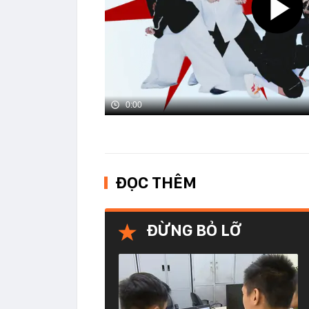
0:00
ĐỌC THÊM
ĐỪNG BỎ LỠ