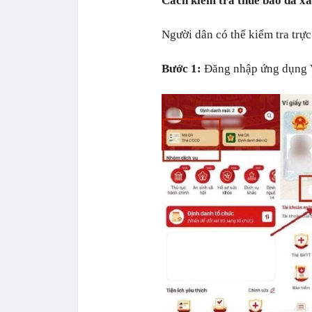
Cách kiểm tra thuê bao đã x
Người dân có thể kiểm tra trự
Bước 1:
Đăng nhập ứng dụng V