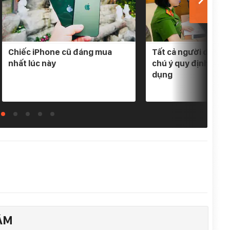
Chiếc iPhone cũ đáng mua
Tất cả người dân có
nhất lúc này
chú ý quy định mới 
dụng
ÂM