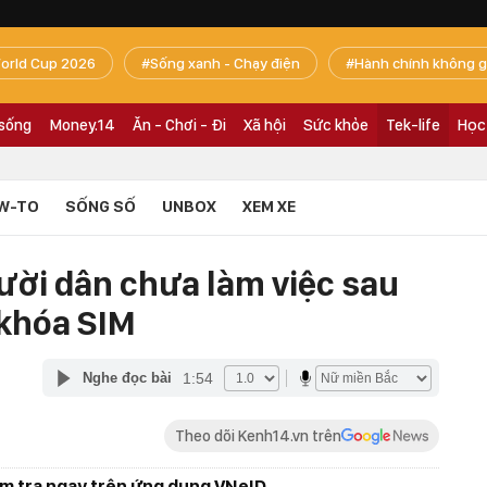
orld Cup 2026
Sống xanh - Chạy điện
Hành chính không g
 sống
Money.14
Ăn - Chơi - Đi
Xã hội
Sức khỏe
Tek-life
Học
W-TO
SỐNG SỐ
UNBOX
XEM XE
ười dân chưa làm việc sau
 khóa SIM
1:54
Nghe đọc bài
Theo dõi Kenh14.vn trên
m tra ngay trên ứng dụng VNeID.