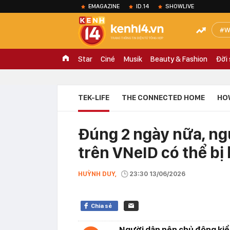
EMAGAZINE
ID.14
SHOWLIVE
W
Star
Ciné
Musik
Beauty & Fashion
Đời
TEK-LIFE
THE CONNECTED HOME
HO
Đúng 2 ngày nữa, ng
trên VNeID có thể bị
HUỲNH DUY,
23:30 13/06/2026
Chia sẻ
Người dân nên chủ động kiể