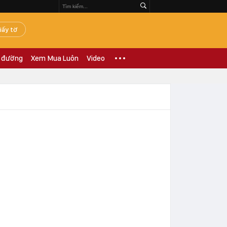
iấy tờ
 đường
Xem Mua Luôn
Video