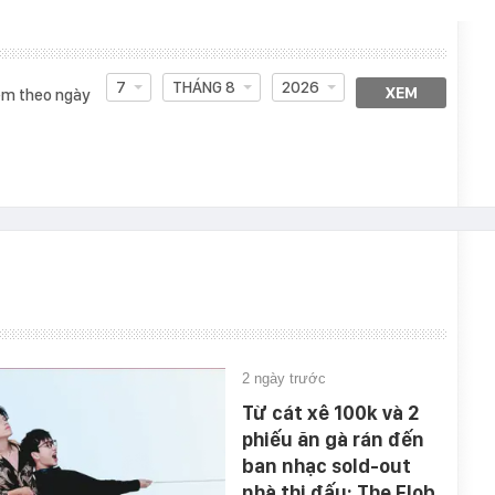
7
THÁNG 8
2026
XEM
m theo ngày
2 ngày trước
Từ cát xê 100k và 2
phiếu ăn gà rán đến
ban nhạc sold-out
nhà thi đấu: The Flob