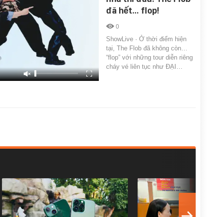
đã hết… flop!
0
ShowLive · Ở thời điểm hiện
tại, The Flob đã không còn…
“flop” với những tour diễn riêng
cháy vé liên tục như ĐẠI…