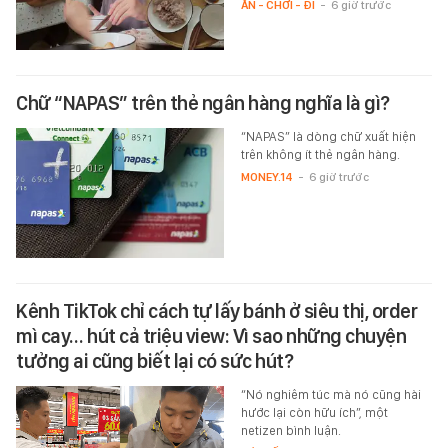
ĂN - CHƠI - ĐI
-
6 giờ trước
Chữ “NAPAS” trên thẻ ngân hàng nghĩa là gì?
“NAPAS” là dòng chữ xuất hiện
trên không ít thẻ ngân hàng.
MONEY.14
-
6 giờ trước
Kênh TikTok chỉ cách tự lấy bánh ở siêu thị, order
mì cay… hút cả triệu view: Vì sao những chuyện
tưởng ai cũng biết lại có sức hút?
“Nó nghiêm túc mà nó cũng hài
hước lại còn hữu ích”, một
netizen bình luận.