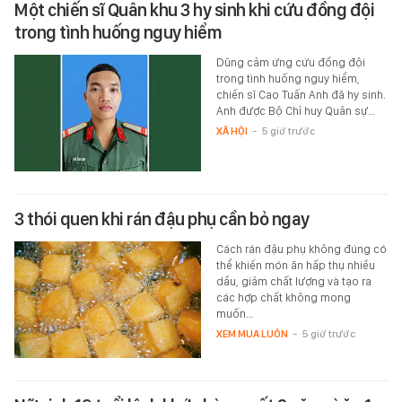
Một chiến sĩ Quân khu 3 hy sinh khi cứu đồng đội
trong tình huống nguy hiểm
Dũng cảm ứng cứu đồng đội
trong tình huống nguy hiểm,
chiến sĩ Cao Tuấn Anh đã hy sinh.
Anh được Bộ Chỉ huy Quân sự…
XÃ HỘI
-
5 giờ trước
3 thói quen khi rán đậu phụ cần bỏ ngay
Cách rán đậu phụ không đúng có
thể khiến món ăn hấp thụ nhiều
dầu, giảm chất lượng và tạo ra
các hợp chất không mong
muốn…
XEM MUA LUÔN
-
5 giờ trước