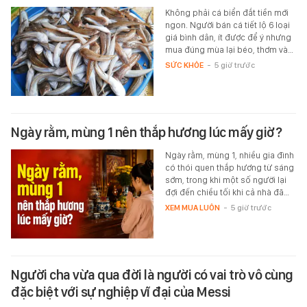
Không phải cá biển đắt tiền mới
ngon. Người bán cá tiết lộ 6 loại
giá bình dân, ít được để ý nhưng
mua đúng mùa lại béo, thơm và…
SỨC KHỎE
-
5 giờ trước
Ngày rằm, mùng 1 nên thắp hương lúc mấy giờ?
Ngày rằm, mùng 1, nhiều gia đình
có thói quen thắp hương từ sáng
sớm, trong khi một số người lại
đợi đến chiều tối khi cả nhà đã…
XEM MUA LUÔN
-
5 giờ trước
Người cha vừa qua đời là người có vai trò vô cùng
đặc biệt với sự nghiệp vĩ đại của Messi