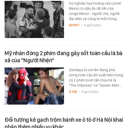
Sự nghiệp huy hoàng của Lionel
Messi có dấu ấn rất lớn của
Jorge Messi - người cha, người
đại diện và cũng là một trong…
SPORT
-
5 giờ trước
Mỹ nhân đóng 2 phim đang gây sốt toàn cầu là bà
xã của "Người Nhện"
Zendaya là cái tên đang phủ
sóng toàn cầu khi xuất hiện trong
cả 2 phim bom tấn mùa hè là
"The Odyssey" và "Spider-Man:…
STAR
-
5 giờ trước
Đối tượng kê gạch trộm bánh xe ô tô ở Hà Nội khai
nhận thêm nhiều vụ khác