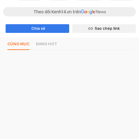
Theo dõi Kenh14.vn trên
Chia sẻ
Sao chép link
CÙNG MỤC
ĐANG HOT