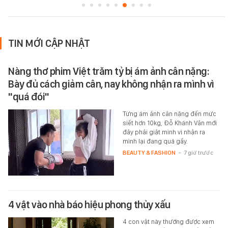
TIN MỚI CẬP NHẬT
Nàng thơ phim Việt trăm tỷ bị ám ảnh cân nặng:
Bày đủ cách giảm cân, nay không nhận ra mình vì
"quá đói"
Từng ám ảnh cân nặng đến mức
siết hơn 10kg, Đỗ Khánh Vân mới
đây phải giật mình vì nhận ra
mình lại đang quá gầy.
BEAUTY & FASHION
-
7 giờ trước
4 vật vào nhà báo hiệu phong thủy xấu
4 con vật này thường được xem