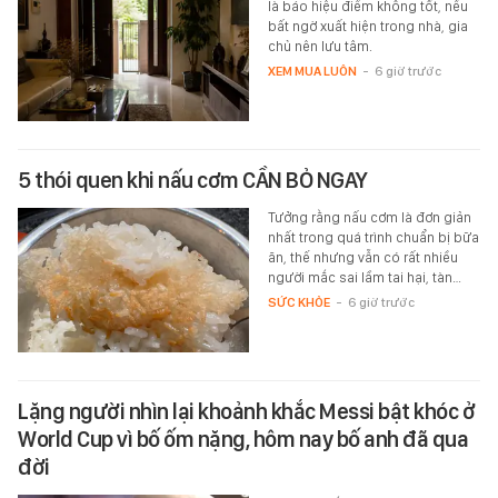
là báo hiệu điềm không tốt, nếu
bất ngờ xuất hiện trong nhà, gia
chủ nên lưu tâm.
XEM MUA LUÔN
-
6 giờ trước
5 thói quen khi nấu cơm CẦN BỎ NGAY
Tưởng rằng nấu cơm là đơn giản
nhất trong quá trình chuẩn bị bữa
ăn, thế nhưng vẫn có rất nhiều
người mắc sai lầm tai hại, tàn…
SỨC KHỎE
-
6 giờ trước
Lặng người nhìn lại khoảnh khắc Messi bật khóc ở
World Cup vì bố ốm nặng, hôm nay bố anh đã qua
đời