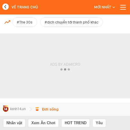
VỀ TRANG CHỦ
MỚI NHẤT
MỚI NHẤT
#The 30s
#dịch chuyển tới thành phố khác
Xem thêm
Đời sống
Nhân vật
Xem Ăn Chơi
HOT TREND
Yêu