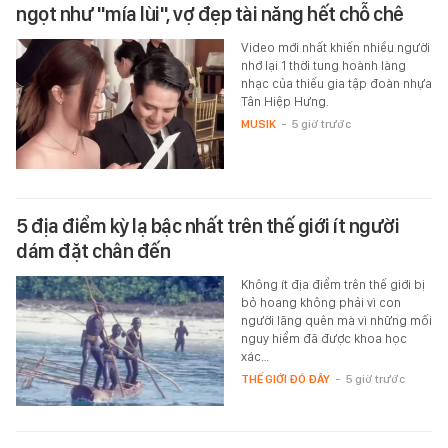
ngọt như "mía lùi", vợ đẹp tài năng hết chỗ chê
Video mới nhất khiến nhiều người
nhớ lại 1 thời tung hoành làng
nhạc của thiếu gia tập đoàn nhựa
Tân Hiệp Hưng.
MUSIK
-
5 giờ trước
5 địa điểm kỳ lạ bậc nhất trên thế giới ít người
dám đặt chân đến
Không ít địa điểm trên thế giới bị
bỏ hoang không phải vì con
người lãng quên mà vì những mối
nguy hiểm đã được khoa học
xác…
THẾ GIỚI ĐÓ ĐÂY
-
5 giờ trước