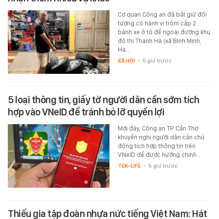
Cơ quan Công an đã bắt giữ đối
tượng có hành vi trộm cắp 2
bánh xe ô tô để ngoài đường khu
đô thị Thanh Hà (xã Bình Minh,
Hà…
XÃ HỘI
-
5 giờ trước
5 loại thông tin, giấy tờ người dân cần sớm tích
hợp vào VNeID để tránh bỏ lỡ quyền lợi
Mới đây, Công an TP. Cần Thơ
khuyến nghị người dân cần chủ
động tích hợp thông tin trên
VNeID để được hưởng chính…
TEK-LIFE
-
5 giờ trước
Thiếu gia tập đoàn nhựa nức tiếng Việt Nam: Hát