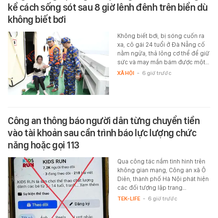
kể cách sống sót sau 8 giờ lênh đênh trên biển dù
không biết bơi
Không biết bơi, bị sóng cuốn ra
xa, cô gái 24 tuổi ở Đà Nẵng cố
nằm ngửa, thả lỏng cơ thể để giữ
sức và may mắn bám được một…
XÃ HỘI
-
6 giờ trước
Công an thông báo người dân từng chuyển tiền
vào tài khoản sau cần trình báo lực lượng chức
năng hoặc gọi 113
Qua công tác nắm tình hình trên
không gian mạng, Công an xã Ô
Diên, thành phố Hà Nội phát hiện
các đối tượng lập trang…
TEK-LIFE
-
6 giờ trước