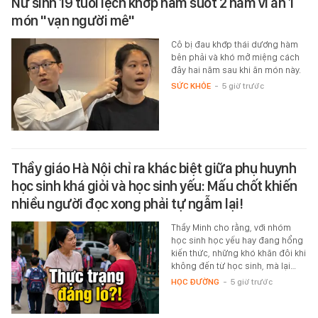
Nữ sinh 19 tuổi lệch khớp hàm suốt 2 năm vì ăn 1
món "vạn người mê"
Cô bị đau khớp thái dương hàm
bên phải và khó mở miệng cách
đây hai năm sau khi ăn món này.
SỨC KHỎE
-
5 giờ trước
Thầy giáo Hà Nội chỉ ra khác biệt giữa phụ huynh
học sinh khá giỏi và học sinh yếu: Mấu chốt khiến
nhiều người đọc xong phải tự ngẫm lại!
Thầy Minh cho rằng, với nhóm
học sinh học yếu hay đang hổng
kiến thức, những khó khăn đôi khi
không đến từ học sinh, mà lại…
HỌC ĐƯỜNG
-
5 giờ trước