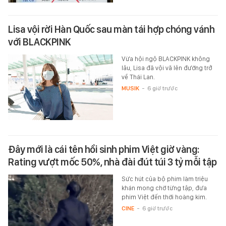
Lisa vội rời Hàn Quốc sau màn tái hợp chóng vánh
với BLACKPINK
Vừa hội ngộ BLACKPINK không
lâu, Lisa đã vội vã lên đường trở
về Thái Lan.
MUSIK
-
6 giờ trước
Đây mới là cái tên hồi sinh phim Việt giờ vàng:
Rating vượt mốc 50%, nhà đài đút túi 3 tỷ mỗi tập
Sức hút của bộ phim làm triệu
khán mong chờ từng tập, đưa
phim Việt đến thời hoàng kim.
CINE
-
6 giờ trước