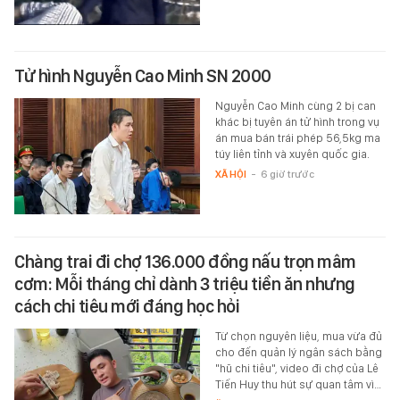
Tử hình Nguyễn Cao Minh SN 2000
Nguyễn Cao Minh cùng 2 bị can
khác bị tuyên án tử hình trong vụ
án mua bán trái phép 56,5kg ma
túy liên tỉnh và xuyên quốc gia.
XÃ HỘI
-
6 giờ trước
Chàng trai đi chợ 136.000 đồng nấu trọn mâm
cơm: Mỗi tháng chỉ dành 3 triệu tiền ăn nhưng
cách chi tiêu mới đáng học hỏi
Từ chọn nguyên liệu, mua vừa đủ
cho đến quản lý ngân sách bằng
"hũ chi tiêu", video đi chợ của Lê
Tiến Huy thu hút sự quan tâm vì…