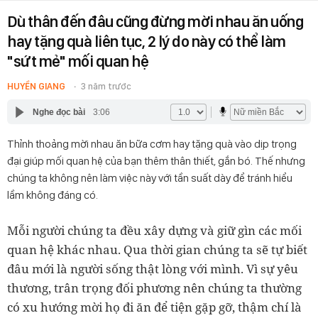
Dù thân đến đâu cũng đừng mời nhau ăn uống
hay tặng quà liên tục, 2 lý do này có thể làm
"sứt mẻ" mối quan hệ
HUYỀN GIANG
3 năm trước
Nghe đọc bài
3:06
Thỉnh thoảng mời nhau ăn bữa cơm hay tặng quà vào dịp trọng
đại giúp mối quan hệ của bạn thêm thân thiết, gắn bó. Thế nhưng
chúng ta không nên làm việc này với tần suất dày để tránh hiểu
lầm không đáng có.
Mỗi người chúng ta đều xây dựng và giữ gìn các mối
quan hệ khác nhau. Qua thời gian chúng ta sẽ tự biết
đâu mới là người sống thật lòng với mình. Vì sự yêu
thương, trân trọng đối phương nên chúng ta thường
có xu hướng mời họ đi ăn để tiện gặp gỡ, thậm chí là