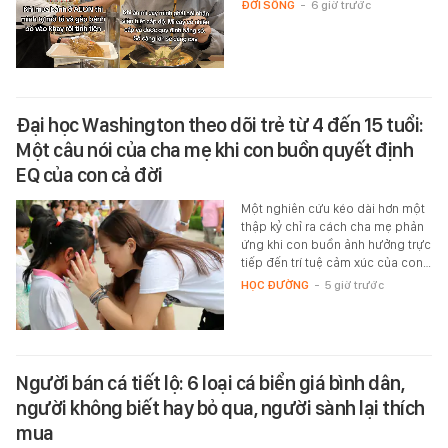
ĐỜI SỐNG
-
6 giờ trước
Đại học Washington theo dõi trẻ từ 4 đến 15 tuổi:
Một câu nói của cha mẹ khi con buồn quyết định
EQ của con cả đời
Một nghiên cứu kéo dài hơn một
thập kỷ chỉ ra cách cha mẹ phản
ứng khi con buồn ảnh hưởng trực
tiếp đến trí tuệ cảm xúc của con…
HỌC ĐƯỜNG
-
5 giờ trước
Người bán cá tiết lộ: 6 loại cá biển giá bình dân,
người không biết hay bỏ qua, người sành lại thích
mua