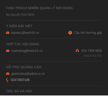
CHỊU TRÁCH NHIỆM QUẢN LÝ NỘI DUNG
Bà Nguyễn Bích Minh
Ý KIẾN BÀI VIẾT
bandoc@kenh14.vn
Câu hỏi thường gặp
HỢP TÁC NỘI DUNG
marketing@kenh14.vn
024 7309 5555
HỖ TRỢ QUẢNG CÁO
giaitrixahoi@admicro.vn
02473007108
TRỤ SỞ HÀ NỘI
Tầng 21, Tòa nhà Center Building, Hapulico Complex, Số 01, phố
Nguyễn Huy Tưởng, phường Thanh Xuân, thành phố Hà Nội