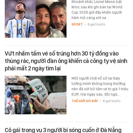
Khoảnh khắc Lionel Messi bật
khóc sau khi ghi bàn tại World
Cup 2026 giờ đây khiến người
hâm mộ càng xót xa.
SPORT
-
6 giờ trước
Vứt nhầm tấm vé số trúng hơn 30 tỷ đồng vào
thùng rác, người đàn ông khiến cả công ty vệ sinh
phải mất 2 ngày tìm lại
Một người chơi xổ số tại Italy
tưởng mình không trúng thưởng
nên đã vứt bỏ tấm vé trị giá 1 triệu
EUR. Hai ngày sau, đội ngũ…
THẾ GIỚI ĐÓ ĐÂY
-
6 giờ trước
Cô gái trong vụ 3 người bị sóng cuốn ở Đà Nẵng