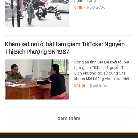
nguồn sống.
CINE
-
5 giờ trước
Khám xét nơi ở, bắt tạm giam TikToker Nguyễn
Thị Bích Phượng SN 1987
Công an tỉnh Gia Lai khởi tố, bắt
tạm giam TikToker Nguyễn Thị
Bích Phượng do sử dụng 5 tài
khoản MXH đăng video, bài viết…
XÃ HỘI
-
5 giờ trước
Xem thêm