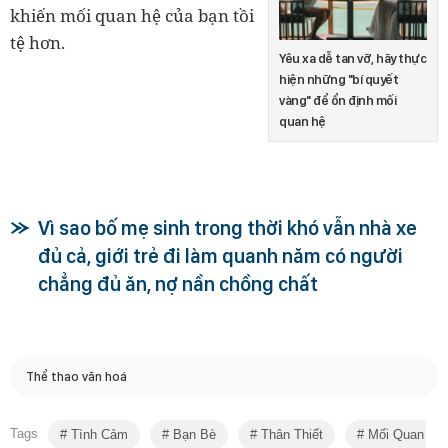
khiến mối quan hệ của bạn tồi
tệ hơn.
Yêu xa dễ tan vỡ, hãy thực
hiện những "bí quyết
vàng" để ổn định mối
quan hệ
Vì sao bố mẹ sinh trong thời khó vẫn nhà xe
đủ cả, giới trẻ đi làm quanh năm có người
chẳng đủ ăn, nợ nần chồng chất
Thể thao văn hoá
Tags
Tình Cảm
Bạn Bè
Thân Thiết
Mối Quan Hệ