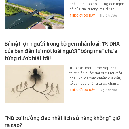
phải nơm nớp sợ những cơn thịnh
nộ của đại dương mà rất an…
THẾ GIỚI ĐÓ ĐÂY
-
6 giờ trước
Bí mật rợn người trong bộ gen nhân loại: 1% DNA
của bạn đến từ một loài người "bóng ma" chưa
từng được biết tới!
Trước khi loài Homo sapiens
thực hiện cuộc đại di cư rời khỏi
châu Phi để xâm chiếm địa cầu,
tổ tiên của chúng ta đã chạm…
THẾ GIỚI ĐÓ ĐÂY
-
6 giờ trước
“Nữ cơ trưởng đẹp nhất lịch sử hàng không” giờ
ra sao?