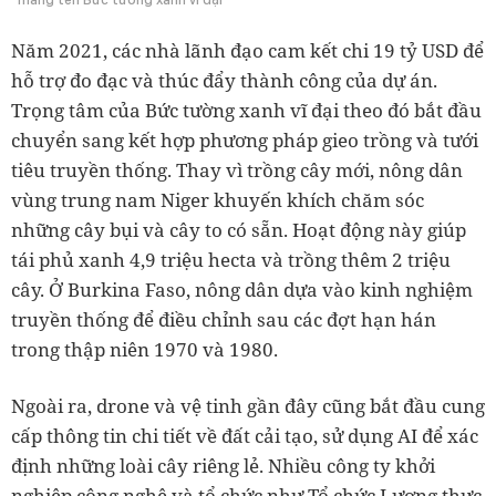
Năm 2021, các nhà lãnh đạo cam kết chi 19 tỷ USD để
hỗ trợ đo đạc và thúc đẩy thành công của dự án.
Trọng tâm của Bức tường xanh vĩ đại theo đó bắt đầu
chuyển sang kết hợp phương pháp gieo trồng và tưới
tiêu truyền thống. Thay vì trồng cây mới, nông dân
vùng trung nam Niger khuyến khích chăm sóc
những cây bụi và cây to có sẵn. Hoạt động này giúp
tái phủ xanh 4,9 triệu hecta và trồng thêm 2 triệu
cây. Ở Burkina Faso, nông dân dựa vào kinh nghiệm
truyền thống để điều chỉnh sau các đợt hạn hán
trong thập niên 1970 và 1980.
Ngoài ra, drone và vệ tinh gần đây cũng bắt đầu cung
cấp thông tin chi tiết về đất cải tạo, sử dụng AI để xác
định những loài cây riêng lẻ. Nhiều công ty khởi
nghiệp công nghệ và tổ chức như Tổ chức Lương thực