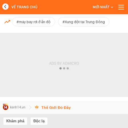
VỀ TRANG CHỦ
MỚI NHẤT
MỚI NHẤT
#máy bay rơi ở ấn độ
#Xung đột tại Trung Đông
Xem thêm
Thế Giới Đó Đây
Khám phá
Độc lạ