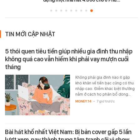
TIN MỚI CẬP NHẬT
5 thói quen tiêu tiền giúp nhiều gia đình thu nhập
không quá cao vẫn hiếm khi phải vay mượn cuối
tháng
Không phải gia đình nào ít gặp
khó khăn về tiền bạc cũng có thu
nhập cao. Điểm khác biệt thường
nằm ở cách họ phân bổ dòng…
MONEY.14
-
7 giờ trước
Bài hát khổ nhất Việt Nam: Bị bản cover gấp 5 lần
lượt xem, nay thành trung tâm tranh cãi vì show