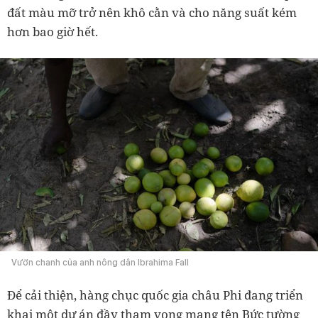
đất màu mỡ trở nên khô cằn và cho năng suất kém
hơn bao giờ hết.
Vườn chanh của anh nông dân Ibrahima Fall
Để cải thiện, hàng chục quốc gia châu Phi đang triển
khai một dự án đầy tham vọng mang tên Bức tường