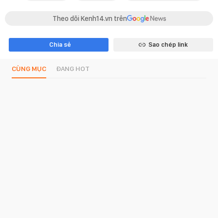
Theo dõi Kenh14.vn trên
Chia sẻ
Sao chép link
CÙNG MỤC
ĐANG HOT