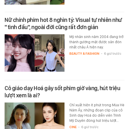
Nữ chính phim hot 8 nghìn tỷ: Visual tự nhiên như
"tình đầu", ngoài đời cũng rất đơn giản
Mỹ nhân sinh năm 2004 đang trở
thành gương mặt được săn đón
nhất châu Á hiện nay.
BEAUTY & FASHION
-
6 giờ trước
Cô giáo dạy Hoá gây sốt phim giờ vàng, hút triệu
lượt xem là ai?
Chỉ xuất hiện ít phút trong Mùa Hè
Năm Ấy, những đoạn clip của cô
Sinh dạy Hoá do diễn viên Trình
Mỹ Duyên đóng hút triệu lượt…
CINE
-
6 giờ trước