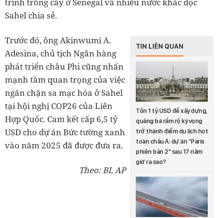
trình trồng cây ở Senegal và nhiều nước khác dọc
Sahel chia sẻ.
Trước đó, ông Akinwumi A.
TIN LIÊN QUAN
Adesina, chủ tịch Ngân hàng
phát triển châu Phi cũng nhấn
mạnh tầm quan trọng của việc
ngăn chặn sa mạc hóa ở Sahel
tại hội nghị COP26 của Liên
Tốn 1 tỷ USD để xây dựng,
Hợp Quốc. Cam kết cấp 6,5 tỷ
quảng bá rầm rộ kỳ vọng
USD cho dự án Bức tường xanh
trở thành điểm du lịch hot
toàn châu Á: dự án “Paris
vào năm 2025 đã được đưa ra.
phiên bản 2" sau 17 năm
giờ ra sao?
Theo: BI, AP