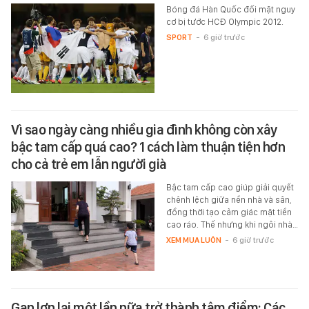
Bóng đá Hàn Quốc đối mặt nguy
cơ bị tước HCĐ Olympic 2012.
SPORT
-
6 giờ trước
Vì sao ngày càng nhiều gia đình không còn xây
bậc tam cấp quá cao? 1 cách làm thuận tiện hơn
cho cả trẻ em lẫn người già
Bậc tam cấp cao giúp giải quyết
chênh lệch giữa nền nhà và sân,
đồng thời tạo cảm giác mặt tiền
cao ráo. Thế nhưng khi ngôi nhà…
XEM MUA LUÔN
-
6 giờ trước
Gan lợn lại một lần nữa trở thành tâm điểm: Các