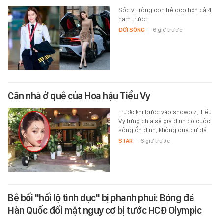
Sốc vì trông còn trẻ đẹp hơn cả 4
năm trước.
ĐỜI SỐNG
-
6 giờ trước
Căn nhà ở quê của Hoa hậu Tiểu Vy
Trước khi bước vào showbiz, Tiểu
Vy từng chia sẻ gia đình có cuộc
sống ổn định, không quá dư dả.
STAR
-
6 giờ trước
Bê bối "hối lộ tình dục" bị phanh phui: Bóng đá
Hàn Quốc đối mặt nguy cơ bị tước HCĐ Olympic