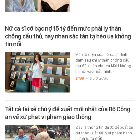
Nữ ca sĩ cờ bạc nợ 15 tỷ đến mức phải ly thân
chồng cầu thủ, nay nhan sắc tàn tạ héo úa không
tin nổi
Màn lộ diện của nữ ca sĩ đình
đám sau khi ly thân chồng cầu
thủ đã khiến cho cả MXH không
tin nổi vào mắt mình.
STAR
-
6 giờ trước
Tất cả tài xế chú ý đề xuất mới nhất của Bộ Công
an về xử phạt vi phạm giao thông
Đây là thông tin được đề xuất tại
dự thảo Luật Xử lý vi phạm hành
chính (sửa đổi).