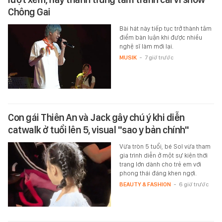
Chông Gai
Bài hát này tiếp tục trở thành tâm
điểm bàn luận khi được nhiều
nghệ sĩ làm mới lại.
MUSIK
-
7 giờ trước
Con gái Thiên An và Jack gây chú ý khi diễn
catwalk ở tuổi lên 5, visual "sao y bản chính"
Vừa tròn 5 tuổi, bé Sol vừa tham
gia trình diễn ở một sự kiện thời
trang lớn dành cho trẻ em với
phong thái đáng khen ngợi.
BEAUTY & FASHION
-
6 giờ trước