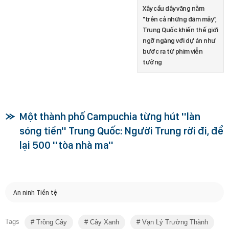
Xây cầu dây văng nằm
"trên cả những đám mây",
Trung Quốc khiến thế giới
ngỡ ngàng với dự án như
bước ra từ phim viễn
tưởng
Một thành phố Campuchia từng hút ''làn
sóng tiền'' Trung Quốc: Người Trung rời đi, để
lại 500 ''tòa nhà ma''
An ninh Tiền tệ
Tags
Trồng Cây
Cây Xanh
Vạn Lý Trường Thành