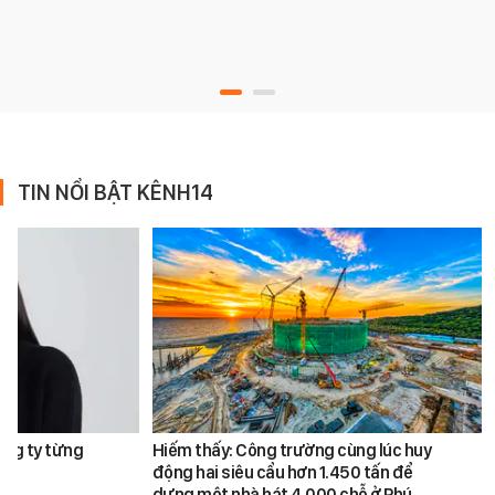
TIN NỔI BẬT KÊNH14
ông ty từng
Hiếm thấy: Công trường cùng lúc huy
động hai siêu cẩu hơn 1.450 tấn để
dựng một nhà hát 4.000 chỗ ở Phú…