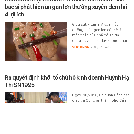
bác sĩ phát hiện ăn gan lợn thường xuyên đem lại
4 lợi ích
Giàu sắt, vitamin A và nhiều
dưỡng chất, gan lợn có thể là
một phần của chế độ ăn đa
dạng. Tuy nhiên, đây không phải…
SỨC KHỎE
-
6 giờ trước
Ra quyết định khởi tố chủ hộ kinh doanh Huỳnh Hạ
Thi SN 1995
Ngày 7/8/2026, Cơ quan Cảnh sát
điều tra Công an thành phố Cần
Thơ đã tống đạt Quyết định khởi
tố vụ án, khởi tố bị can và áp…
XÃ HỘI
-
6 giờ trước