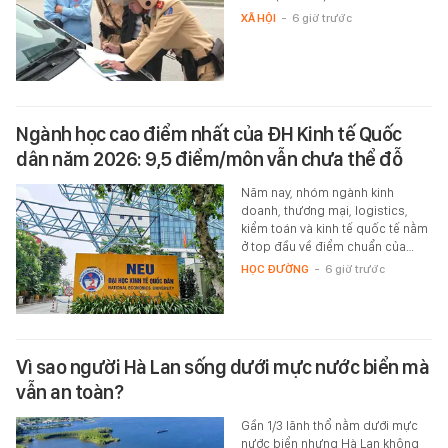
XÃ HỘI
-
6 giờ trước
Ngành học cao điểm nhất của ĐH Kinh tế Quốc
dân năm 2026: 9,5 điểm/môn vẫn chưa thể đỗ
Năm nay, nhóm ngành kinh
doanh, thương mại, logistics,
kiểm toán và kinh tế quốc tế nằm
ở top đầu về điểm chuẩn của…
HỌC ĐƯỜNG
-
6 giờ trước
Vì sao người Hà Lan sống dưới mực nước biển mà
vẫn an toàn?
Gần 1/3 lãnh thổ nằm dưới mực
nước biển nhưng Hà Lan không