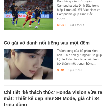
Bàn thắng vào lưới tuyển
Campucha của Đình Bắc trong
hiệp 1 trận đấu ĐT Việt Nam vs
Campuchia giúp Đình Bắc
vươn…
SPORT
-
6 giờ trước
Cô gái vô danh nổi tiếng sau một đêm
Thành công của bộ phim điện
ảnh "Thư tình gửi ngoại" đã giúp
Lý Tư Đồng từ cô gái vô danh
trở thành một trong những…
STAR
-
6 giờ trước
Chi tiết 'kẻ thách thức' Honda Vision vừa ra
mắt: Thiết kế đẹp như SH Mode, giá chỉ 34
triệu đồng