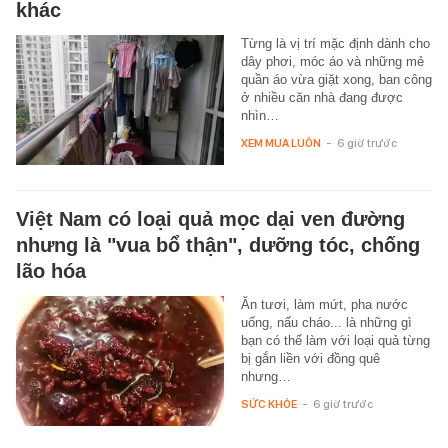
khác
Từng là vị trí mặc định dành cho
dây phơi, móc áo và những mẻ
quần áo vừa giặt xong, ban công
ở nhiều căn nhà đang được
nhìn…
XEM MUA LUÔN
-
6 giờ trước
Việt Nam có loại quả mọc dại ven đường
nhưng là "vua bổ thận", dưỡng tóc, chống
lão hóa
Ăn tươi, làm mứt, pha nước
uống, nấu cháo... là những gì
bạn có thể làm với loại quả từng
bị gắn liền với đồng quê
nhưng…
SỨC KHỎE
-
6 giờ trước