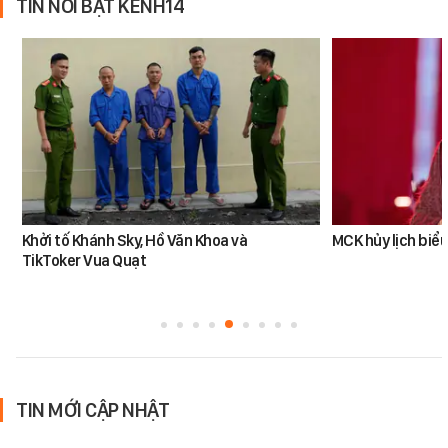
TIN NỔI BẬT KÊNH14
Khởi tố Khánh Sky, Hồ Văn Khoa và
MCK hủy lịch biểu
TikToker Vua Quạt
TIN MỚI CẬP NHẬT