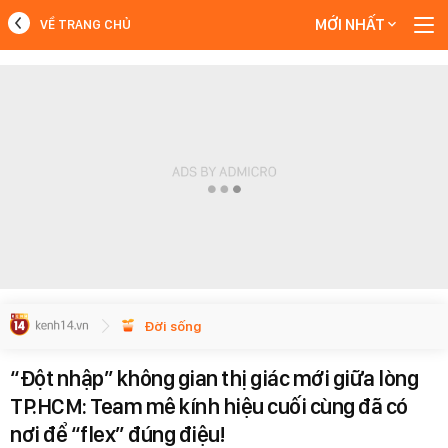
MỚI NHẤT
VỀ TRANG CHỦ
MỚI NHẤT
Xem thêm
Đời sống
“Đột nhập” không gian thị giác mới giữa lòng
TP.HCM: Team mê kính hiệu cuối cùng đã có
nơi để “flex” đúng điệu!