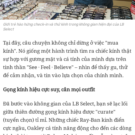
Giới trẻ hào hứng check-in và thử kính trong không gian hiện đại của LB
Select
Tại đây, câu chuyện không chỉ dừng ở việc "mua
kính". Nó giống một hành trình tìm ra chiếc kính thật
sự hợp với gương mặt và cá tính của mình dựa trên
tinh thần "See · Feel · Believe" – nhìn để thấy gu, thử
để cảm nhận, và tin vào lựa chọn của chính mình.
Gọng kính hiệu cực suy, cân mọi outfit
Đã bước vào không gian của LB Select, bạn sẽ lạc lối
giữa thiên đường gọng kính hiệu được "curate"
(tuyển chọn) tỉ mỉ. Những chiếc Ray-Ban kinh điển
cực ngầu, Oakley cá tính năng động cho đến các dòng