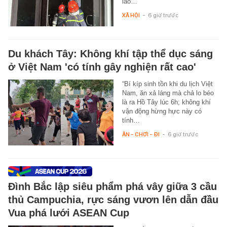
lao…
XÃ HỘI
-
6 giờ trước
Du khách Tây: Không khí tập thể dục sáng
ở Việt Nam 'có tính gây nghiện rất cao'
“Bí kíp sinh tồn khi du lịch Việt
Nam, ăn xả láng mà chả lo béo
là ra Hồ Tây lúc 6h; không khí
vận động hừng hực này có
tính…
ĂN - CHƠI - ĐI
-
6 giờ trước
Đình Bắc lập siêu phẩm phá vây giữa 3 cầu
thủ Campuchia, rực sáng vươn lên dẫn đầu
Vua phá lưới ASEAN Cup