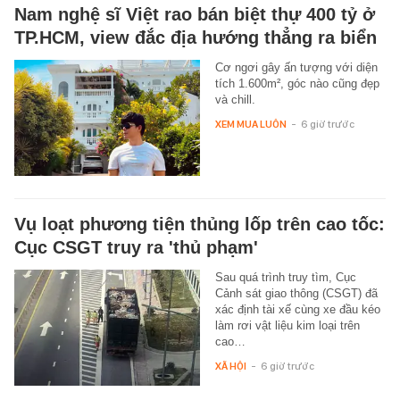
Nam nghệ sĩ Việt rao bán biệt thự 400 tỷ ở
TP.HCM, view đắc địa hướng thẳng ra biển
Cơ ngơi gây ấn tượng với diện
tích 1.600m², góc nào cũng đẹp
và chill.
XEM MUA LUÔN
-
6 giờ trước
Vụ loạt phương tiện thủng lốp trên cao tốc:
Cục CSGT truy ra 'thủ phạm'
Sau quá trình truy tìm, Cục
Cảnh sát giao thông (CSGT) đã
xác định tài xế cùng xe đầu kéo
làm rơi vật liệu kim loại trên
cao…
XÃ HỘI
-
6 giờ trước