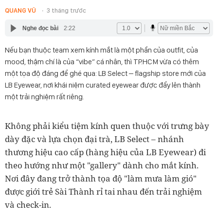
QUANG VŨ
3 tháng trước
Nghe đọc bài
2:22
Nếu bạn thuộc team xem kính mắt là một phần của outfit, của
mood, thậm chí là của “vibe” cá nhân, thì TP.HCM vừa có thêm
một tọa độ đáng để ghé qua: LB Select – flagship store mới của
LB Eyewear, nơi khái niệm curated eyewear được đẩy lên thành
một trải nghiệm rất riêng.
Không phải kiểu tiệm kính quen thuộc với trưng bày
dày đặc và lựa chọn đại trà, LB Select – nhánh
thương hiệu cao cấp (hàng hiệu của LB Eyewear) đi
theo hướng như một "gallery" dành cho mắt kính.
Nơi đây đang trở thành tọa độ "làm mưa làm gió"
được giới trẻ Sài Thành rỉ tai nhau đến trải nghiệm
và check-in.