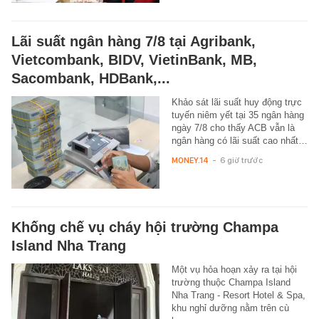
Lãi suất ngân hàng 7/8 tại Agribank,
Vietcombank, BIDV, VietinBank, MB,
Sacombank, HDBank,...
Khảo sát lãi suất huy động trực
tuyến niêm yết tại 35 ngân hàng
ngày 7/8 cho thấy ACB vẫn là
ngân hàng có lãi suất cao nhất…
MONEY.14
-
6 giờ trước
Khống chế vụ cháy hội trường Champa
Island Nha Trang
Một vụ hỏa hoạn xảy ra tại hội
trường thuộc Champa Island
Nha Trang - Resort Hotel & Spa,
khu nghỉ dưỡng nằm trên cù