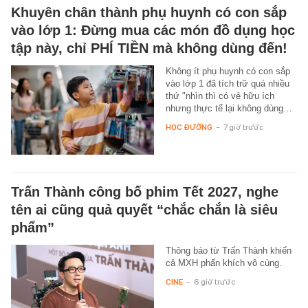
Khuyên chân thành phụ huynh có con sắp
vào lớp 1: Đừng mua các món đồ dụng học
tập này, chỉ PHÍ TIỀN mà không dùng đến!
Không ít phụ huynh có con sắp
vào lớp 1 đã tích trữ quá nhiều
thứ "nhìn thì có vẻ hữu ích
nhưng thực tế lại không dùng…
HỌC ĐƯỜNG
-
7 giờ trước
Trấn Thành công bố phim Tết 2027, nghe
tên ai cũng quả quyết “chắc chắn là siêu
phẩm”
Thông báo từ Trấn Thành khiến
cả MXH phấn khích vô cùng.
CINE
-
6 giờ trước