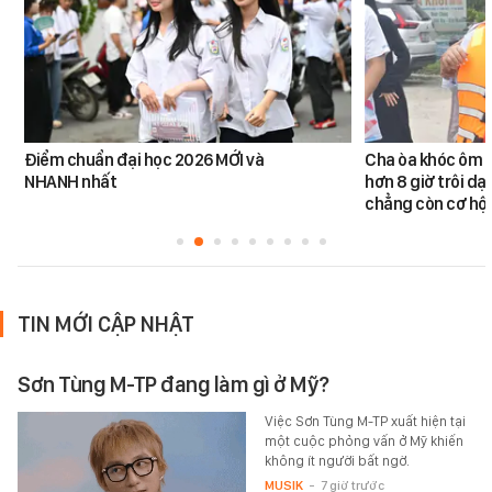
Điểm chuẩn đại học 2026 MỚI và
Cha òa khóc ôm c
NHANH nhất
hơn 8 giờ trôi dạt
chẳng còn cơ hội
TIN MỚI CẬP NHẬT
Sơn Tùng M-TP đang làm gì ở Mỹ?
Việc Sơn Tùng M-TP xuất hiện tại
một cuộc phỏng vấn ở Mỹ khiến
không ít người bất ngờ.
MUSIK
-
7 giờ trước