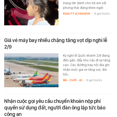
trang lớn dành cho trẻ em với
phong thái đáng khen ngợi.
BEAUTY & FASHION
-
6 giờ trước
Giá vé máy bay nhiều chặng tăng vọt dịp nghỉ lễ
2/9
Kỳ nghỉ lễ Quốc khánh 2/9 đang
đến gần, đẩy nhu cầu đi lại tăng
cao. Các đường bay nội địa ghi
nhận mức giá vé tăng vọt, đòi
hỏi…
ĂN - CHƠI - ĐI
-
6 giờ trước
Nhận cuộc gọi yêu cầu chuyển khoản nộp phí
quyền sử dụng đất, người đàn ông lập tức báo
công an