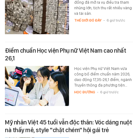
đồng đã mở ra vụ điều tra tham
nhũng lớn, tịch thu rất nhiều vàng
và tài sản.
THẾ GIỚI ĐÓ ĐÂY
-
6 giờ trước
Điểm chuẩn Học viện Phụ nữ Việt Nam cao nhất
26,1
Học viện Phụ nữ Việt Nam vừa
công bố điểm chuẩn năm 2026,
dao động 17,35-26,1 điểm, ngành
Truyền thông đa phương tiện…
HỌC ĐƯỜNG
-
6 giờ trước
Mỹ nhân Việt 45 tuổi vẫn độc thân: Vóc dáng nuột
nà thấy mê, style "chặt chém" hội gái trẻ