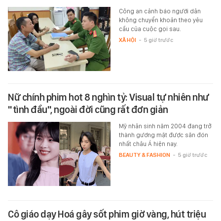
Công an cảnh báo người dân
không chuyển khoản theo yêu
cầu của cuộc gọi sau.
XÃ HỘI
-
5 giờ trước
Nữ chính phim hot 8 nghìn tỷ: Visual tự nhiên như
"tình đầu", ngoài đời cũng rất đơn giản
Mỹ nhân sinh năm 2004 đang trở
thành gương mặt được săn đón
nhất châu Á hiện nay.
BEAUTY & FASHION
-
5 giờ trước
Cô giáo dạy Hoá gây sốt phim giờ vàng, hút triệu