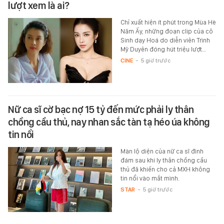
lượt xem là ai?
Chỉ xuất hiện ít phút trong Mùa Hè
Năm Ấy, những đoạn clip của cô
Sinh dạy Hoá do diễn viên Trình
Mỹ Duyên đóng hút triệu lượt…
CINE
-
5 giờ trước
Nữ ca sĩ cờ bạc nợ 15 tỷ đến mức phải ly thân
chồng cầu thủ, nay nhan sắc tàn tạ héo úa không
tin nổi
Màn lộ diện của nữ ca sĩ đình
đám sau khi ly thân chồng cầu
thủ đã khiến cho cả MXH không
tin nổi vào mắt mình.
STAR
-
5 giờ trước