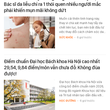
Bác sĩ da liễu chỉ ra 1 thói quen nhiều người mắc
phải khiến mụn mãi không dứt
Muốn cải thiện tình trạng này,
thay vì chà xát mạnh hay tẩy da
chết liên tục, bạn nên bắt đầu từ
việc thay đổi cách chăm sóc da…
SỨC KHỎE
-
6 giờ trước
Điểm chuẩn Đại học Bách khoa Hà Nội cao nhất
29,54, 9,84 điểm/môn vẫn chưa đỗ: Không đùa
được!
Đại học Bách khoa Hà Nội vừa
công bố điểm chuẩn năm 2026,
trong đó ngành Khoa học dữ liệu
và Trí tuệ nhân tạo dẫn đầu với…
HỌC ĐƯỜNG
-
6 giờ trước