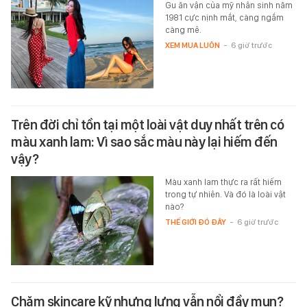
Gu ăn vận của mỹ nhân sinh năm
1981 cực nịnh mắt, càng ngắm
càng mê.
XEM MUA LUÔN
-
6 giờ trước
Trên đời chỉ tồn tại một loài vật duy nhất trên có
màu xanh lam: Vì sao sắc màu này lại hiếm đến
vậy?
Màu xanh lam thực ra rất hiếm
trong tự nhiên. Và đó là loài vật
nào?
THẾ GIỚI ĐÓ ĐÂY
-
6 giờ trước
Chăm skincare kỹ nhưng lưng vẫn nổi đầy mụn?