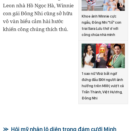
Leon nhà Hồ Ngọc Hà, Winnie
con gái Đông Nhi cũng sở hữu
Khoe ảnh Winnie cực
vô vàn biểu cảm hài hước
ngầu, Đông Nhi "tố" con
khiến công chúng thích thú.
trai Sara Lưu thờ ơ với
công chúa nhà mình
1 sao nữ Vbiz bất ngờ
đứng đầu BXH người ảnh
hưởng trên MXH, vượt cả
Trấn Thành, Việt Hương,
Đông Nhi
Hội mỹ nhân lộ diện trong đám cưới Minh