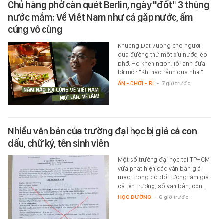
Chủ hàng phở càn quét Berlin, ngày "đốt" 3 thùng
nước mắm: Về Việt Nam như cá gặp nước, ấm
cúng vô cùng
Khuong Dat Vuong cho người
qua đường thử một xíu nước lèo
phở. Họ khen ngon, rồi anh đưa
lời mời: "Khi nào rảnh qua nha!"
ĂN - CHƠI - ĐI
-
7 giờ trước
Nhiều văn bản của trường đại học bị giả cả con
dấu, chữ ký, tên sinh viên
Một số trường đại học tại TPHCM
vừa phát hiện các văn bản giả
mạo, trong đó đối tượng làm giả
cả tên trường, số văn bản, con…
HỌC ĐƯỜNG
-
6 giờ trước