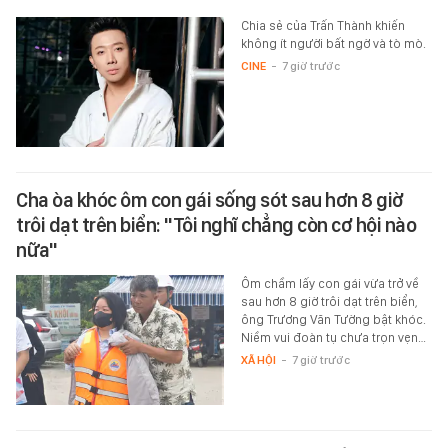
Chia sẻ của Trấn Thành khiến
không ít người bất ngờ và tò mò.
CINE
-
7 giờ trước
Cha òa khóc ôm con gái sống sót sau hơn 8 giờ
trôi dạt trên biển: "Tôi nghĩ chẳng còn cơ hội nào
nữa"
Ôm chầm lấy con gái vừa trở về
sau hơn 8 giờ trôi dạt trên biển,
ông Trương Văn Tường bật khóc.
Niềm vui đoàn tụ chưa trọn vẹn…
XÃ HỘI
-
7 giờ trước