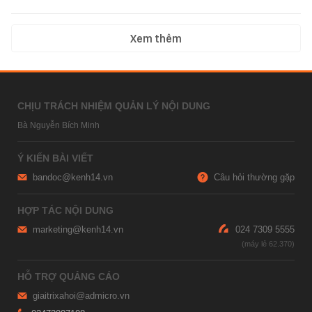
Xem thêm
CHỊU TRÁCH NHIỆM QUẢN LÝ NỘI DUNG
Bà Nguyễn Bích Minh
Ý KIẾN BÀI VIẾT
bandoc@kenh14.vn
Câu hỏi thường gặp
HỢP TÁC NỘI DUNG
marketing@kenh14.vn
024 7309 5555
HỖ TRỢ QUẢNG CÁO
giaitrixahoi@admicro.vn