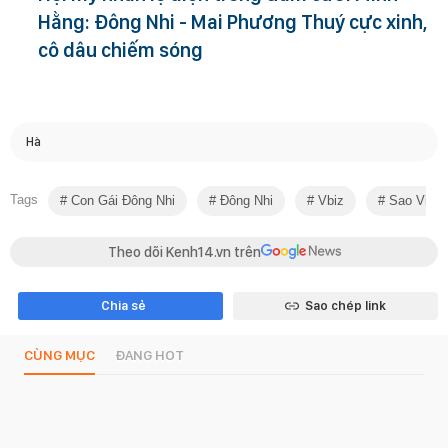
Hằng: Đông Nhi - Mai Phương Thuý cực xinh,
cô dâu chiếm sóng
Hà
Tags
Con Gái Đông Nhi
Đông Nhi
Vbiz
Sao Việt
Theo dõi Kenh14.vn trên
Chia sẻ
Sao chép link
CÙNG MỤC
ĐANG HOT