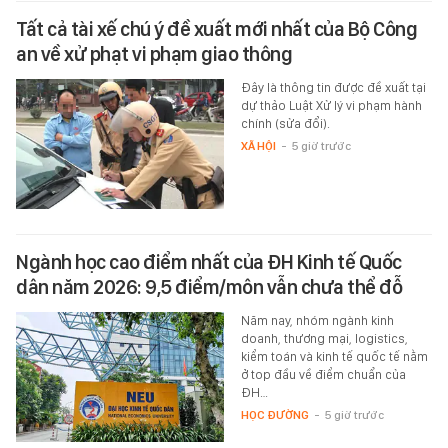
Tất cả tài xế chú ý đề xuất mới nhất của Bộ Công
an về xử phạt vi phạm giao thông
Đây là thông tin được đề xuất tại
dự thảo Luật Xử lý vi phạm hành
chính (sửa đổi).
XÃ HỘI
-
5 giờ trước
Ngành học cao điểm nhất của ĐH Kinh tế Quốc
dân năm 2026: 9,5 điểm/môn vẫn chưa thể đỗ
Năm nay, nhóm ngành kinh
doanh, thương mại, logistics,
kiểm toán và kinh tế quốc tế nằm
ở top đầu về điểm chuẩn của
ĐH…
HỌC ĐƯỜNG
-
5 giờ trước