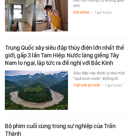
biệt thự nhưng có không gian
nhỏ.
ĐỜI SỐNG
-
7 giờ trước
Trung Quốc xây siêu đập thủy điện lớn nhất thế
giới, gấp 3 lần Tam Hiệp: Nước láng giềng Tây
Nam lo ngại, lập tức ra đề nghị với Bắc Kinh
Siêu đập này được ví như một
"quả bom nước" khổng lồ.
THẾ GIỚI ĐÓ ĐÂY
-
7 giờ trước
Bộ phim cuối cùng trong sự nghiệp của Trấn
Thành