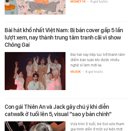
MONEY.14
-
6 giờ trước
Bài hát khổ nhất Việt Nam: Bị bản cover gấp 5 lần
lượt xem, nay thành trung tâm tranh cãi vì show
Chông Gai
Bài hát này tiếp tục trở thành tâm
điểm bàn luận khi được nhiều
nghệ sĩ làm mới lại.
MUSIK
-
6 giờ trước
Con gái Thiên An và Jack gây chú ý khi diễn
catwalk ở tuổi lên 5, visual "sao y bản chính"
Vừa tròn 5 tuổi, bé Sol vừa tham
gia trình diễn ở một sự kiện thời