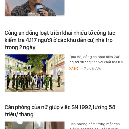
Công an đồng loạt triển khai nhiều tổ công tác
kiểm tra 4.117 người ở các khu dân cư, nhà trọ
trong 2 ngày
Qua đó, công an phát hiện 248
người dương tính với chất ma túy.
XÃ HỘI
-
7 giờ trước
Căn phòng của nữ giúp việc SN 1992, lương 58
triệu/ tháng
Căn phòng nằm trong một căn