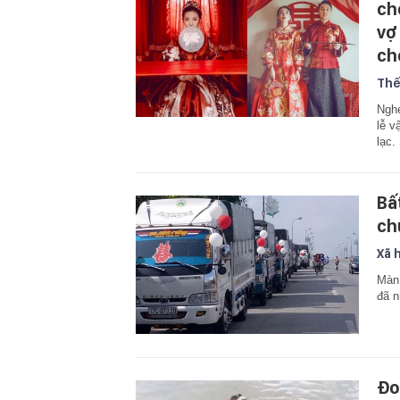
ch
vợ
ch
Thế
Nghe
lễ v
lạc.
Bấ
ch
Xã 
Màn 
đã n
Đo