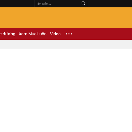
c đường
Xem Mua Luôn
Video