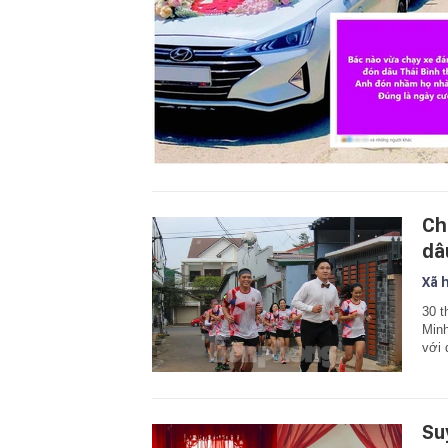
Ch
dâ
Xã 
30 t
Minh
với
Su