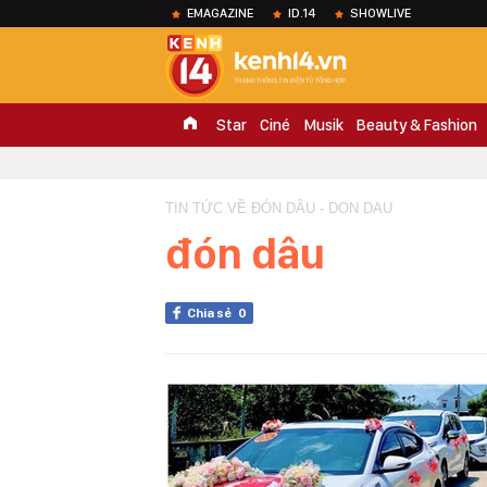
EMAGAZINE
ID.14
SHOWLIVE
Star
Ciné
Musik
Beauty & Fashion
TIN TỨC VỀ ĐÓN DÂU - DON DAU
đón dâu
Chia sẻ
0