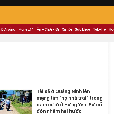
Đời sống
Money.14
Ăn - Chơi - Đi
Xã hội
Sức khỏe
Tek-life
Họ
Tài xế ở Quảng Ninh lên
mạng tìm "họ nhà trai" trong
đám cưới ở Hưng Yên: Sự cố
đón nhầm hài hước