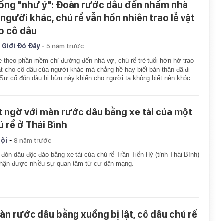
ồng "như ý": Đoàn rước dâu đến nhầm nhà
 người khác, chú rể vẫn hồn nhiên trao lễ vật
o cô dâu
-
 Giới Đó Đây
5 năm trước
 theo phần mềm chỉ đường đến nhà vợ, chú rể trẻ tuổi hớn hở trao
ật cho cô dâu của người khác mà chẳng hề hay biết bản thân đã đi
 Sự cố đón dâu hi hữu này khiến cho người ta không biết nên khóc…
t ngờ với màn rước dâu bằng xe tải của một
ú rể ở Thái Bình
-
hội
8 năm trước
đón dâu độc đáo bằng xe tải của chú rể Trần Tiến Hỷ (tỉnh Thái Bình)
hận được nhiều sự quan tâm từ cư dân mạng.
àn rước dâu bằng xuồng bị lật, cô dâu chú rể