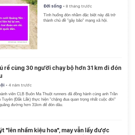
-
Đời sống
8 tháng trước
Tình huống đón nhầm đặc biệt này đã trở
thành chủ đề "gây bão" mạng xã hội.
ú rể cùng 30 người chạy bộ hơn 31 km đi đón
u
-
hội
4 năm trước
hành viên CLB Buôn Ma Thuột runners đã đồng hành cùng anh Trần
 Tuyên (Đắk Lắk) thực hiện "chặng đua quan trọng nhất cuộc đời"
 quãng đường hơn 31km để đón dâu.
ýt "lên nhầm kiệu hoa", may vẫn lấy được