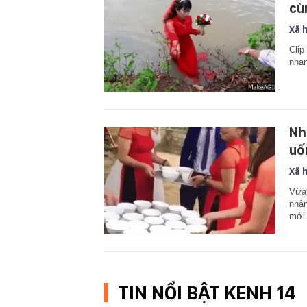
cù
Xã 
Clip
nhan
Nh
uố
Xã 
Vừa 
nhận
mới
TIN NỔI BẬT KENH 14