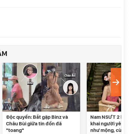
ÂM
Độc quyền: Bắt gặp Binz và
Nam NSƯT 2 lần đò
Châu Bùi giữa tin đồn đã
khai người yêu SN 
"toang"
như mộng, cùng nh