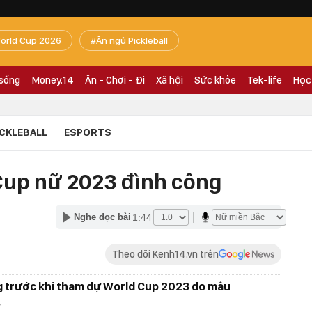
orld Cup 2026
Ăn ngủ Pickleball
 sống
Money.14
Ăn - Chơi - Đi
Xã hội
Sức khỏe
Tek-life
Học
ICKLEBALL
ESPORTS
Cup nữ 2023 đình công
1:44
Nghe đọc bài
Theo dõi Kenh14.vn trên
g trước khi tham dự World Cup 2023 do mâu
.