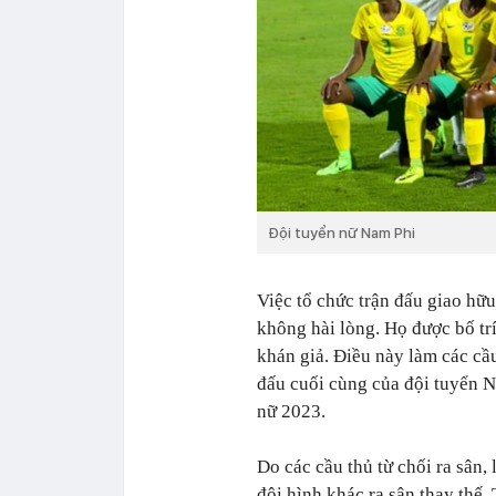
Đội tuyển nữ Nam Phi
Việc tổ chức trận đấu giao hữ
không hài lòng. Họ được bố trí
khán giả. Điều này làm các cầ
đấu cuối cùng của đội tuyển 
nữ 2023.
Do các cầu thủ từ chối ra sân,
đội hình khác ra sân thay thế.