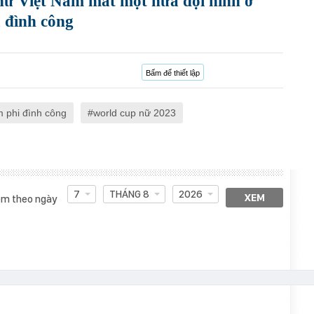
 nữ Việt Nam mất một nửa đội hình ở
 đình công
Bấm để thiết lập
m phi đình công
world cup nữ 2023
7
THÁNG 8
2026
XEM
m theo ngày