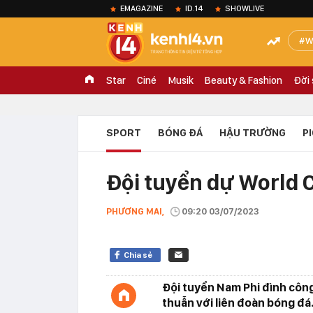
EMAGAZINE
ID.14
SHOWLIVE
W
Star
Ciné
Musik
Beauty & Fashion
Đời
SPORT
BÓNG ĐÁ
HẬU TRƯỜNG
P
Đội tuyển dự World 
PHƯƠNG MAI,
09:20 03/07/2023
Chia sẻ
Đội tuyển Nam Phi đình côn
thuẫn với liên đoàn bóng đá