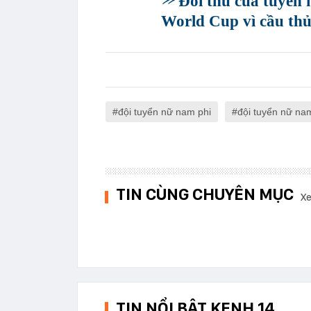
Đối thủ của tuyển
World Cup vì cầu thủ
đội tuyển nữ nam phi
đội tuyển nữ na
TIN CÙNG CHUYÊN MỤC
Xe
TIN NỔI BẬT KENH 14