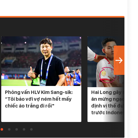
Phỏng vấn HLV Kim Sang-sik:
Hai Long gây sốt khi
“Tôi bảo với vợ ném hết mấy
ăn mừng ngạo nghễ
chiếc áo trắng đi rồi"
định vị thế đương k
trước Indonesia