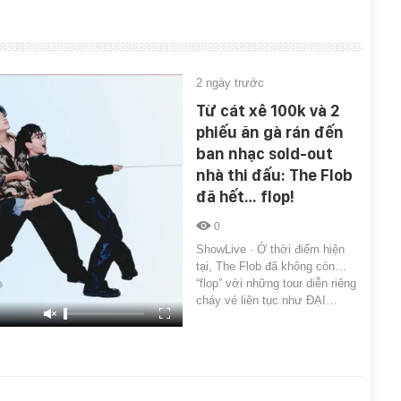
2 ngày trước
Từ cát xê 100k và 2
phiếu ăn gà rán đến
ban nhạc sold-out
nhà thi đấu: The Flob
đã hết… flop!
0
ShowLive · Ở thời điểm hiện
tại, The Flob đã không còn…
“flop” với những tour diễn riêng
cháy vé liên tục như ĐẠI…