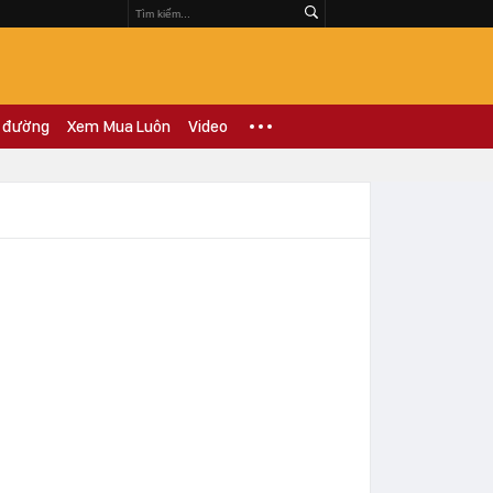
 đường
Xem Mua Luôn
Video