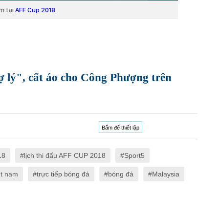
m tại
AFF Cup 2018
.
ợ lý", cất áo cho Công Phượng trên
Bấm để thiết lập
18
lịch thi đấu AFF CUP 2018
Sport5
ệt nam
trực tiếp bóng đá
bóng đá
Malaysia