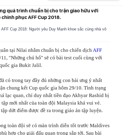
ng quá trình chuẩn bị cho trận giao hữu với
o chinh phục AFF Cup 2018.
 ở AFF Cup 2018: Người yêu Duy Mạnh khoe sắc cùng nhà vô
uân tại Nilai nhằm chuẩn bị cho chiến dịch
AFF
/11, "Những chú hổ" sẽ có bài test cuối cùng với
quốc gia Bukit Jalil.
ã có trong tay đầy đủ những con bài ưng ý nhất
 trận chung kết Cup quốc gia hôm 29/10. Tình trạng
há lạc quan, chỉ duy nhất tiền đạo Akhyar Rashid bị
 tập mới nhất của toàn đội Malaysia khá vui vẻ.
 tập dứt điểm được đề ra trong giáo án tập luyện.
ọng toàn đội sẽ có màn trình diễn tốt trước Maldives
hù hợp cho giải đấu quan trọng sắp tới. Sau bài