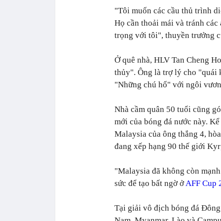
"Tôi muốn các cầu thủ trình d
Họ cần thoải mái và tránh các 
trọng với tôi", thuyền trưởng 
Ở quê nhà, HLV Tan Cheng Hoe
thủy". Ông là trợ lý cho "quái
"Những chú hổ" với ngôi vươ
Nhà cầm quân 50 tuổi cũng gó
mới của bóng đá nước này. Kể 
Malaysia của ông thắng 4, hòa 
đang xếp hạng 90 thế giới Kyr
"Malaysia đã không còn mạnh n
sức để tạo bất ngờ ở
AFF Cup 
Tại giải vô địch bóng đá Đôn
Nam, Myanmar, Lào và Campuc