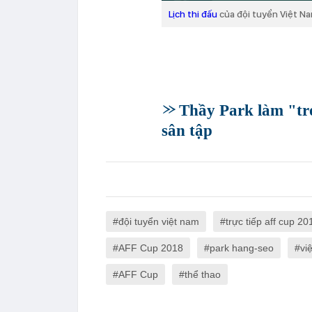
Lịch thi đấu
của đội tuyển Việt Na
Thầy Park làm "tr
sân tập
đội tuyển việt nam
trực tiếp aff cup 20
AFF Cup 2018
park hang-seo
vi
AFF Cup
thể thao