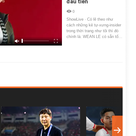
đầu tiên
0
ShowLive · Có lẽ theo như
cách những kẻ tự-xưng-insider
trong thời trang như tôi thì đó
chính là: WEAN LE có sẵn tố…