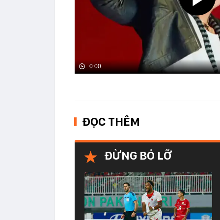
0:00
ĐỌC THÊM
ĐỪNG BỎ LỠ