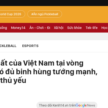
orld Cup 2026
Ăn ngủ Pickleball
 sống
Money.14
Ăn - Chơi - Đi
Xã hội
Sức khỏe
Tek-life
Học
ICKLEBALL
ESPORTS
ất của Việt Nam tại vòng
ó đủ binh hùng tướng mạnh,
 thủ yếu
Theo dõi Kenh14.vn trên