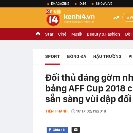
EMAGAZINE
ID.14
SHOWLIVE
W
Star
Ciné
Musik
Beauty & Fashion
Đời
SPORT
BÓNG ĐÁ
HẬU TRƯỜNG
P
Đối thủ đáng gờm nh
bảng AFF Cup 2018 c
sẵn sàng vùi dập đối
TIẾN THÀNH,
16:17 02/11/2018
Chia sẻ