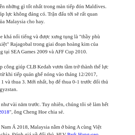
iễn những gì tốt nhất trong màn tiếp đón Maldives.
áp lực không đáng có. Trận đấu tới sẽ rất quan
của Malaysia cho hay.
 khá nổi tiếng và được xưng tụng là "thầy phù
 kiệt" Rajagobal trong giai đoạn hoàng kim của
ng tại SEA Games 2009 và AFF Cup 2010.
p công giúp CLB Kedah vươn tầm trở thành thế lực
từ khi tiếp quản ghế nóng vào tháng 12/2017,
1 và thua 3. Mới nhất, họ để thua 0-1 trước đối thủ
gyzstan.
hư vài năm trước. Tuy nhiên, chúng tôi sẽ làm hết
2018
", ông Cheng Hoe chia sẻ.
g Nam Á 2018, Malaysia nằm ở bảng A cùng Việt
hia. Đánh giá về đối thủ, HLV
Park Hang-seo