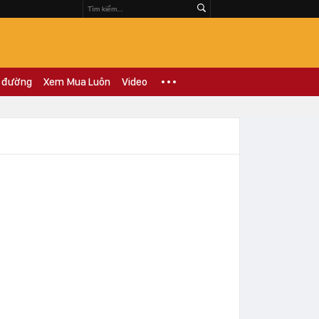
 đường
Xem Mua Luôn
Video