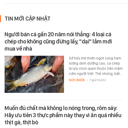
TIN MỚI CẬP NHẬT
Người bán cá gần 20 năm nói thẳng: 4 loại cá
chép cho không cũng đừng lấy, "dại" lắm mới
mua về nhà
Sở hữu thịt thơm ngọt cùng hàm
lượng dinh dưỡng cao, cá chép
là lựa chọn quen thuộc trên mâm
cơm người Việt. Thế nhưng, bất…
SỨC KHỎE
-
7 giờ trước
Muốn đủ chất mà không lo nóng trong, rôm sảy:
Hãy ưu tiên 3 thực phẩm này thay vì ăn quá nhiều
thịt gà, thịt bò