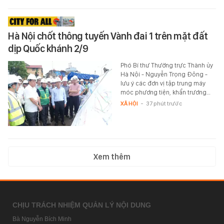
Hà Nội chốt thông tuyến Vành đai 1 trên mặt đất
dịp Quốc khánh 2/9
Phó Bí thư Thường trực Thành ủy
Hà Nội - Nguyễn Trọng Đông -
lưu ý các đơn vị tập trung máy
móc phương tiện, khẩn trương…
XÃ HỘI
-
37 phút trước
Xem thêm
CHỊU TRÁCH NHIỆM QUẢN LÝ NỘI DUNG
Bà Nguyễn Bích Minh