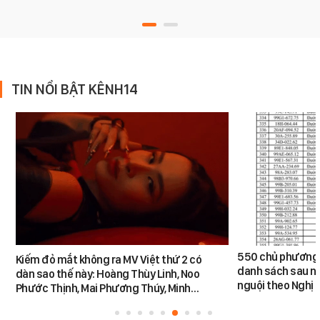
TIN NỔI BẬT KÊNH14
550 chủ phương 
Kiếm đỏ mắt không ra MV Việt thứ 2 có
danh sách sau n
dàn sao thế này: Hoàng Thùy Linh, Noo
nguội theo Nghị 
Phước Thịnh, Mai Phương Thúy, Minh…