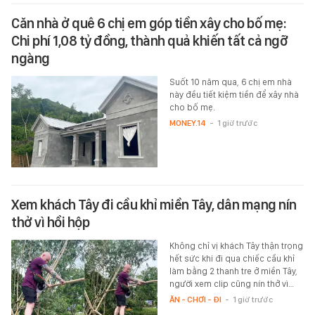
Căn nhà ở quê 6 chị em góp tiền xây cho bố mẹ:
Chi phí 1,08 tỷ đồng, thành quả khiến tất cả ngỡ
ngàng
Suốt 10 năm qua, 6 chị em nhà
này đều tiết kiệm tiền để xây nhà
cho bố mẹ.
MONEY.14
-
1 giờ trước
Xem khách Tây đi cầu khỉ miền Tây, dân mạng nín
thở vì hồi hộp
Không chỉ vị khách Tây thận trọng
hết sức khi đi qua chiếc cầu khỉ
làm bằng 2 thanh tre ở miền Tây,
người xem clip cũng nín thở vì…
ĂN - CHƠI - ĐI
-
1 giờ trước