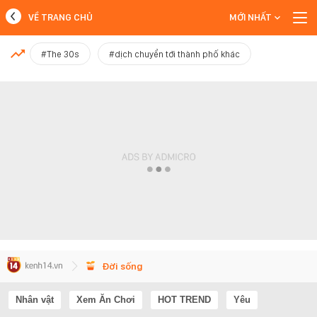
VỀ TRANG CHỦ
MỚI NHẤT
MỚI NHẤT
#The 30s
#dịch chuyển tới thành phố khác
Xem thêm
Đời sống
Nhân vật
Xem Ăn Chơi
HOT TREND
Yêu