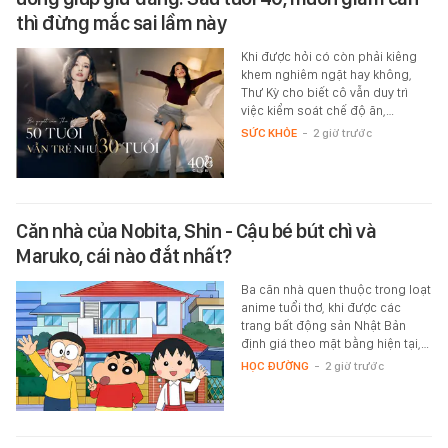
thì đừng mắc sai lầm này
Khi được hỏi có còn phải kiêng
khem nghiêm ngặt hay không,
Thư Kỳ cho biết cô vẫn duy trì
việc kiểm soát chế độ ăn,…
SỨC KHỎE
-
2 giờ trước
Căn nhà của Nobita, Shin - Cậu bé bút chì và
Maruko, cái nào đắt nhất?
Ba căn nhà quen thuộc trong loạt
anime tuổi thơ, khi được các
trang bất động sản Nhật Bản
định giá theo mặt bằng hiện tại,…
HỌC ĐƯỜNG
-
2 giờ trước