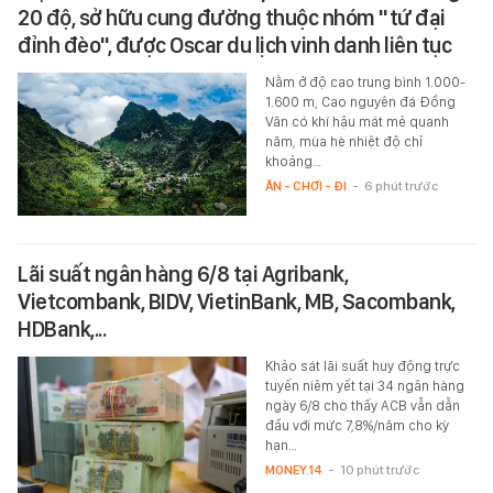
20 độ, sở hữu cung đường thuộc nhóm "tứ đại
đỉnh đèo", được Oscar du lịch vinh danh liên tục
Nằm ở độ cao trung bình 1.000-
1.600 m, Cao nguyên đá Đồng
Văn có khí hậu mát mẻ quanh
năm, mùa hè nhiệt độ chỉ
khoảng…
ĂN - CHƠI - ĐI
-
6 phút trước
Lãi suất ngân hàng 6/8 tại Agribank,
Vietcombank, BIDV, VietinBank, MB, Sacombank,
HDBank,...
Khảo sát lãi suất huy động trực
tuyến niêm yết tại 34 ngân hàng
ngày 6/8 cho thấy ACB vẫn dẫn
đầu với mức 7,8%/năm cho kỳ
hạn…
MONEY.14
-
10 phút trước