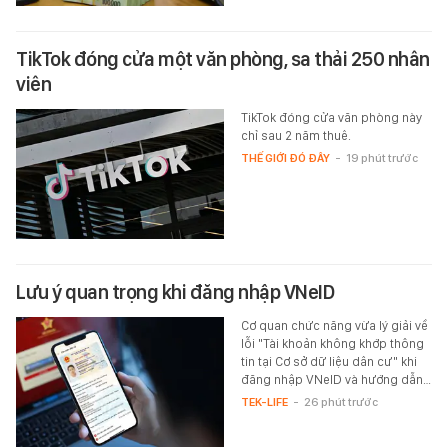
TikTok đóng cửa một văn phòng, sa thải 250 nhân
viên
TikTok đóng cửa văn phòng này
chỉ sau 2 năm thuê.
THẾ GIỚI ĐÓ ĐÂY
-
19 phút trước
Lưu ý quan trọng khi đăng nhập VNeID
Cơ quan chức năng vừa lý giải về
lỗi "Tài khoản không khớp thông
tin tại Cơ sở dữ liệu dân cư" khi
đăng nhập VNeID và hướng dẫn…
TEK-LIFE
-
26 phút trước