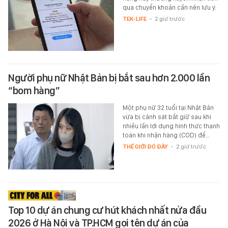
qua chuyển khoản cần nên lưu ý.
TEK-LIFE
-
2 giờ trước
Người phụ nữ Nhật Bản bị bắt sau hơn 2.000 lần
“bom hàng”
Một phụ nữ 32 tuổi tại Nhật Bản
vừa bị cảnh sát bắt giữ sau khi
nhiều lần lợi dụng hình thức thanh
toán khi nhận hàng (COD) để…
THẾ GIỚI ĐÓ ĐÂY
-
2 giờ trước
Top 10 dự án chung cư hút khách nhất nửa đầu
2026 ở Hà Nội và TP.HCM gọi tên dự án của