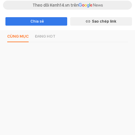
Theo dõi Kenh14.vn trên
Chia sẻ
Sao chép link
CÙNG MỤC
ĐANG HOT