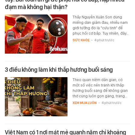
đạm mà không hại thận?
Thấy Nguyễn Xuân Son dùng
miếng dán giảm đau, nhiều nam
giới tưởng đó là "cứu tinh" để
phục hồi cơ bắp. Tuy nhiên, đây…
SỨC KHỎE
-
4 phút trước
3 điều không làm khi thắp hương buổi sáng
Theo quan niệm dân gian, có
một số việc nên tránh khi thắp
hương buổi sáng để không gian
thờ cúng luôn gọn gàng, trang…
XEM MUA LUÔN
-
4 phút trước
Việt Nam có 1 nơi mát mẻ quanh năm chỉ khoảng