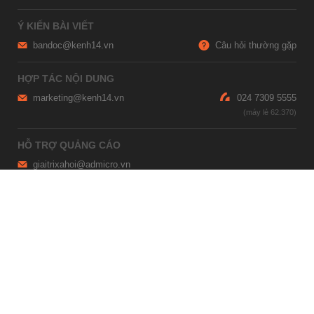
Ý KIẾN BÀI VIẾT
bandoc@kenh14.vn
Câu hỏi thường gặp
HỢP TÁC NỘI DUNG
marketing@kenh14.vn
024 7309 5555
HỖ TRỢ QUẢNG CÁO
giaitrixahoi@admicro.vn
02473007108
TRỤ SỞ HÀ NỘI
Tầng 21, Tòa nhà Center Building, Hapulico Complex, Số 01, phố
Nguyễn Huy Tưởng, phường Thanh Xuân, thành phố Hà Nội
TRỤ SỞ TP.HỒ CHÍ MINH
Tầng 4, Tòa nhà 123, số 127 Võ Văn Tần, Phường Xuân Hòa, TPHCM