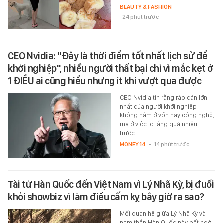
BEAUTY & FASHION
-
24 phút trước
CEO Nvidia: "Đây là thời điểm tốt nhất lịch sử để
khởi nghiệp", nhiều người thất bại chỉ vì mắc kẹt ở
1 ĐIỀU ai cũng hiểu nhưng ít khi vượt qua được
CEO Nvidia tin rằng rào cản lớn
nhất của người khởi nghiệp
không nằm ở vốn hay công nghệ,
mà ở việc lo lắng quá nhiều
trước…
MONEY.14
-
14 phút trước
Tài tử Hàn Quốc đến Việt Nam vì Lý Nhã Kỳ, bị đuổi
khỏi showbiz vì làm điều cấm kỵ bây giờ ra sao?
Mối quan hệ giữa Lý Nhã Kỳ và
nam thần Hàn Quốc này bất ngờ