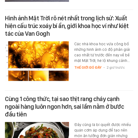
Hình ảnh Mặt Trời rõ nét nhất trong lịch sử: Xuất
hiện cấu trúc xoáy bí ẩn, giới khoa học ví như kiệt
tác của Van Gogh
Các nhà khoa học vừa công bố
những hình ảnh có độ phân giải
cao nhất từ trước đến nay về bề
mặt Mặt Trời, hé lộ khung cảnh…
THẾ GIỚI ĐÓ ĐÂY
-
2 giờ trước
Cùng 1 công thức, tại sao thịt rang cháy cạnh
ngoài hàng luôn ngon hơn, sai lầm nằm ở bước
đầu tiên
Đây cũng là bí quyết được nhiều
quán cơm áp dụng để tạo nên
món ăn tưởng đơn giản nhưng