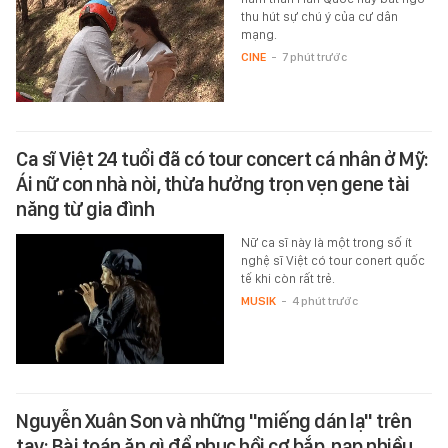
thu hút sự chú ý của cư dân
mạng.
CINE
-
7 phút trước
Ca sĩ Việt 24 tuổi đã có tour concert cá nhân ở Mỹ:
Ái nữ con nhà nòi, thừa hưởng trọn vẹn gene tài
năng từ gia đình
Nữ ca sĩ này là một trong số ít
nghệ sĩ Việt có tour conert quốc
tế khi còn rất trẻ.
MUSIK
-
4 phút trước
Nguyễn Xuân Son và những "miếng dán lạ" trên
tay: Bài toán ăn gì để phục hồi cơ bắp, nạp nhiều