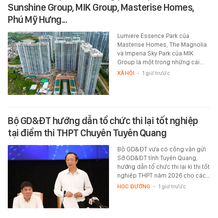
Sunshine Group, MIK Group, Masterise Homes,
Phú Mỹ Hưng...
Lumière Essence Park của
Masterise Homes, The Magnolia
và Imperia Sky Park của MIK
Group là một trong những cái…
XÃ HỘI
-
1 giờ trước
Bộ GD&ĐT hướng dẫn tổ chức thi lại tốt nghiệp
tại điểm thi THPT Chuyên Tuyên Quang
Bộ GD&ĐT vừa có công văn gửi
Sở GD&ĐT tỉnh Tuyên Quang,
hướng dẫn tổ chức thi lại kì thi tốt
nghiệp THPT năm 2026 cho các…
HỌC ĐƯỜNG
-
1 giờ trước