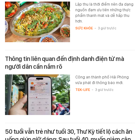
Lập thu là thời điểm nên đa dạng
nguồn đạm ưu tiên những thực
phẩm thanh mát và dễ hấp thu
hơn.
SỨC KHỎE
-
3 giờ trước
Thông tin liên quan đến định danh điện tử mà
người dân cần nắm rõ
Công an thành phố Hải Phòng
vừa phát đi thông báo mới.
TEK-LIFE
-
3 giờ trước
50 tuổi vẫn trẻ như tuổi 30, Thư Kỳ tiết lộ cách ăn
uống giúp giữ dáng: Sau tuổi 40, muốn giảm cân