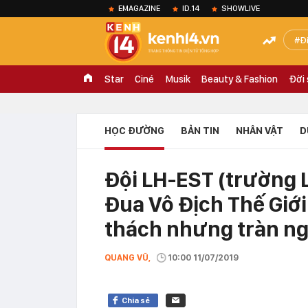
EMAGAZINE
ID.14
SHOWLIVE
Đ
Star
Ciné
Musik
Beauty & Fashion
Đời
HỌC ĐƯỜNG
BẢN TIN
NHÂN VẬT
D
Đội LH-EST (trường 
Đua Vô Địch Thế Giới
thách nhưng tràn ng
QUANG VŨ,
10:00 11/07/2019
Chia sẻ