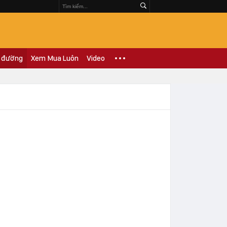
 đường
Xem Mua Luôn
Video