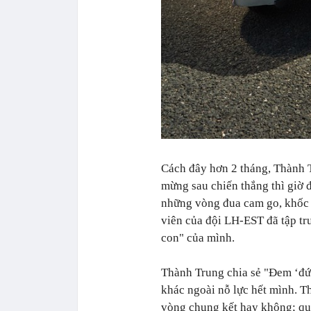
Cách đây hơn 2 tháng, Thành T
mừng sau chiến thắng thì giờ 
những vòng đua cam go, khốc li
viên của đội LH-EST đã tập trung
con" của mình.
Thành Trung chia sẻ "Đem ‘đứa
khác ngoài nỗ lực hết mình. T
vòng chung kết hay không; qu