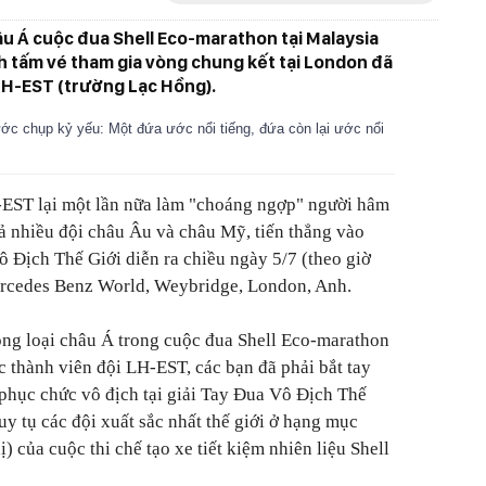
âu Á cuộc đua Shell Eco-marathon tại Malaysia
h tấm vé tham gia vòng chung kết tại London đã
i LH-EST (trường Lạc Hồng).
 ước chụp kỷ yếu: Một đứa ước nổi tiếng, đứa còn lại ước nổi
-EST lại một lần nữa làm "choáng ngợp" người hâm
cả nhiều đội châu Âu và châu Mỹ, tiến thẳng vào
ô Địch Thế Giới diễn ra chiều ngày 5/7 (theo giờ
 Mercedes Benz World, Weybridge, London, Anh.
òng loại châu Á trong cuộc đua Shell Eco-marathon
c thành viên đội LH-EST, các bạn đã phải bắt tay
phục chức vô địch tại giải Tay Đua Vô Địch Thế
y tụ các đội xuất sắc nhất thế giới ở hạng mục
 của cuộc thi chế tạo xe tiết kiệm nhiên liệu Shell