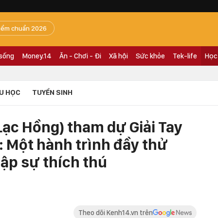
iểm chuẩn 2026
 sống
Money.14
Ăn - Chơi - Đi
Xã hội
Sức khỏe
Tek-life
Học
U HỌC
TUYỂN SINH
Lạc Hồng) tham dự Giải Tay
: Một hành trình đầy thử
ập sự thích thú
Theo dõi Kenh14.vn trên