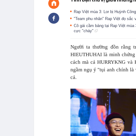
Rap Việt mùa 3: Lor bị Huỳnh Côn
"Team phu nhân" Rap Việt đọ sắc v
Cô gái cầm bảng tại Rap Việt mùa 
cực "cháy"
Người ta thường đồn rằng 
HIEUTHUHAI là minh chứng sốn
cách mà cả HURRYKNG và HI
ngầm ngụ ý "tụi anh chính là 
cả.