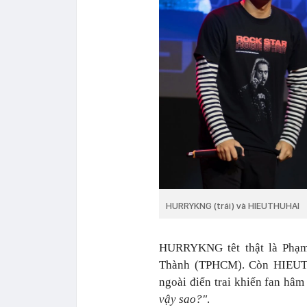
HURRYKNG (trái) và HIEUTHUHAI
HURRYKNG têt thật là Phạm 
Thành (TPHCM). Còn HIEUTH
ngoài điển trai khiến fan hâ
vậy sao?"
.