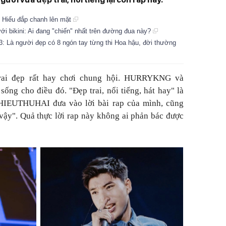
g Hiếu đắp chanh lên mặt
ới bikini: Ai đang "chiến" nhất trên đường đua này?
3: Là người đẹp có 8 ngón tay từng thi Hoa hậu, đời thường
trai đẹp rất hay chơi chung hội. HURRYKNG và
g cho điều đó. "Đẹp trai, nổi tiếng, hát hay" là
EUTHUHAI đưa vào lời bài rap của mình, cũng
vậy". Quả thực lời rap này không ai phản bác được