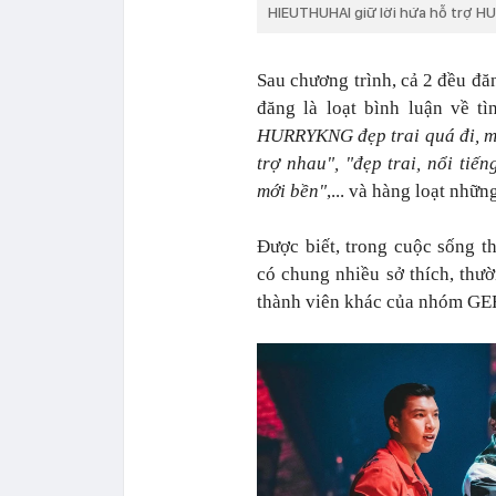
HIEUTHUHAI giữ lời hứa hỗ trợ H
Sau chương trình, cả 2 đều đăn
đăng là loạt bình luận về tì
HURRYKNG đẹp trai quá đi, m
trợ nhau", "đẹp trai, nổi tiế
mới bền"
,... và hàng loạt nhữn
Được biết, trong cuộc sốn
có chung nhiều sở thích, thư
thành viên khác của nhóm 