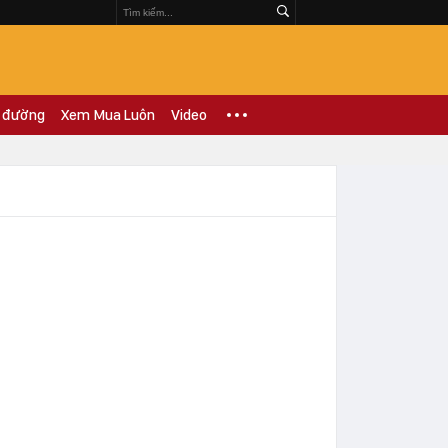
 đường
Xem Mua Luôn
Video