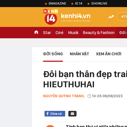
EMAGAZINE
ID.14
SHOWLIVE
T
Star
Ciné
Musik
Beauty & Fashion
Đời
ĐỜI SỐNG
NHÂN VẬT
XEM ĂN CHƠI
Đôi bạn thân đẹp tr
HIEUTHUHAI
NGUYỄN QUỲNH TRANG,
13:26 06/08/2023
Chia sẻ
Tình bạn thú vị giữa những ng