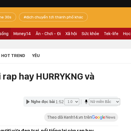
he 30s
dịch chuyển tới thành phố khác
 sống
Money.14
Ăn - Chơi - Đi
Xã hội
Sức khỏe
Tek-life
Học
HOT TREND
YÊU
ai rap hay HURRYKNG và
1:52
Nghe đọc bài
Theo dõi Kenh14.vn trên
ười vừa đẹp trai, nổi tiếng lại còn rap hay.