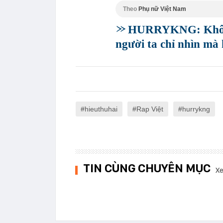
Theo
Phụ nữ Việt Nam
HURRYKNG: Không 
người ta chỉ nhìn mà
hieuthuhai
Rap Việt
hurrykng
TIN CÙNG CHUYÊN MỤC
Xe