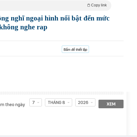
Copy link
nghĩ ngoại hình nổi bật đến mức
 không nghe rap
Bấm để thiết lập
7
THÁNG 8
2026
XEM
m theo ngày