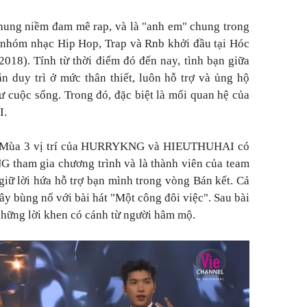
hung niềm đam mê rap, và là "anh em" chung trong
hóm nhạc Hip Hop, Trap và Rnb khởi đầu tại Hóc
018). Tính từ thời điểm đó đến nay, tình bạn giữa
n duy trì ở mức thân thiết, luôn hỗ trợ và ủng hộ
 cuộc sống. Trong đó, đặc biệt là mối quan hệ của
I.
ệt Mùa 3 vị trí của HURRYKNG và HIEUTHUHAI có
 tham gia chương trình và là thành viên của team
ữ lời hứa hỗ trợ bạn mình trong vòng Bán kết. Cả
ây bùng nổ với bài hát "Một công đôi việc". Sau bài
 những lời khen có cánh từ người hâm mộ.