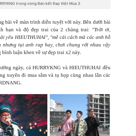
URRYKNG trong vòng Bán kết Rap Việt Mùa 3.
g bài về màn trình diễn tuyệt vời này. Bên dưới bài
nh bạn và độ đẹp trai của 2 chàng trai:
"Trời ơi,
ãi yêu HIEUTHUHAI", "mê cái cách mà các anh hỗ
ng nhưng tụi anh rap hay, chơi chung với nhau vậy
g bình luận khen về sự đẹp trai x2 này.
g thường ngày, cả HURRYKNG và HIEUTHUHAI đều
ờng xuyên đi mua sắm và tụ họp cùng nhau lẫn các
GERDNANG.