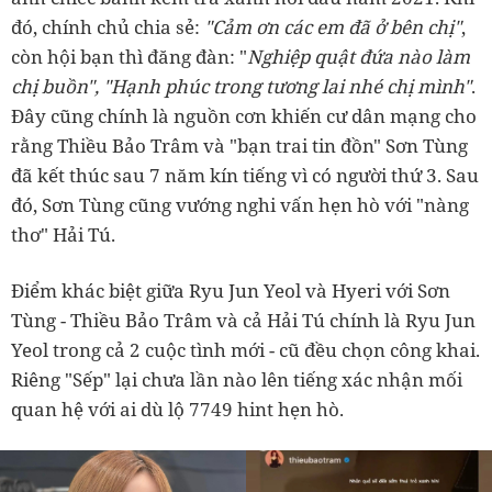
đó, chính chủ chia sẻ:
"Cảm ơn các em đã ở bên chị"
,
còn hội bạn thì đăng đàn: "
Nghiệp quật đứa nào làm
chị buồn", "Hạnh phúc trong tương lai nhé chị mình"
.
Đây cũng chính là nguồn cơn khiến cư dân mạng cho
rằng Thiều Bảo Trâm và "bạn trai tin đồn" Sơn Tùng
đã kết thúc sau 7 năm kín tiếng vì có người thứ 3. Sau
đó, Sơn Tùng cũng vướng nghi vấn hẹn hò với "nàng
thơ" Hải Tú.
Điểm khác biệt giữa Ryu Jun Yeol và Hyeri với Sơn
Tùng - Thiều Bảo Trâm và cả Hải Tú chính là Ryu Jun
Yeol trong cả 2 cuộc tình mới - cũ đều chọn công khai.
Riêng "Sếp" lại chưa lần nào lên tiếng xác nhận mối
quan hệ với ai dù lộ 7749 hint hẹn hò.