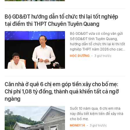
Bộ GD&ĐT hướng dẫn tổ chức thi lại tốt nghiệp
tại điểm thi THPT Chuyên Tuyên Quang
Bộ GD&ĐT vừa có công văn gửi
Sở GD&ĐT tỉnh Tuyên Quang,
hướng dẫn tổ chức thi lại kì thi tốt
nghiệp THPT năm 2026 cho các…
HỌC ĐƯỜNG
-
3 giờ trước
Căn nhà ở quê 6 chị em góp tiền xây cho bố mẹ:
Chi phí 1,08 tỷ đồng, thành quả khiến tất cả ngỡ
ngàng
Suốt 10 năm qua, 6 chị em nhà
này đều tiết kiệm tiền để xây nhà
cho bố mẹ.
MONEY.14
-
3 giờ trước