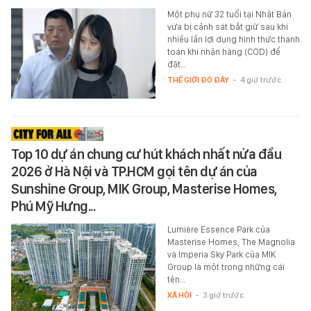
Một phụ nữ 32 tuổi tại Nhật Bản
vừa bị cảnh sát bắt giữ sau khi
nhiều lần lợi dụng hình thức thanh
toán khi nhận hàng (COD) để
đặt…
THẾ GIỚI ĐÓ ĐÂY
-
4 giờ trước
Top 10 dự án chung cư hút khách nhất nửa đầu
2026 ở Hà Nội và TP.HCM gọi tên dự án của
Sunshine Group, MIK Group, Masterise Homes,
Phú Mỹ Hưng...
Lumière Essence Park của
Masterise Homes, The Magnolia
và Imperia Sky Park của MIK
Group là một trong những cái
tên…
XÃ HỘI
-
3 giờ trước