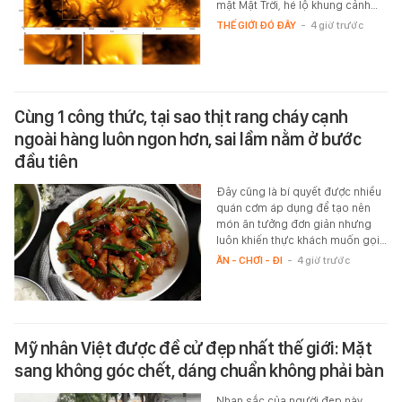
mặt Mặt Trời, hé lộ khung cảnh…
THẾ GIỚI ĐÓ ĐÂY
-
4 giờ trước
Cùng 1 công thức, tại sao thịt rang cháy cạnh
ngoài hàng luôn ngon hơn, sai lầm nằm ở bước
đầu tiên
Đây cũng là bí quyết được nhiều
quán cơm áp dụng để tạo nên
món ăn tưởng đơn giản nhưng
luôn khiến thực khách muốn gọi…
ĂN - CHƠI - ĐI
-
4 giờ trước
Mỹ nhân Việt được đề cử đẹp nhất thế giới: Mặt
sang không góc chết, dáng chuẩn không phải bàn
Nhan sắc của người đẹp này