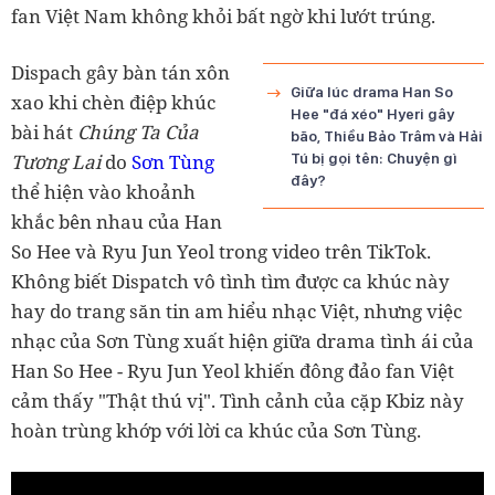
fan Việt Nam không khỏi bất ngờ khi lướt trúng.
Dispach gây bàn tán xôn
Giữa lúc drama Han So
xao khi chèn điệp khúc
Hee "đá xéo" Hyeri gây
bài hát
Chúng Ta Của
bão, Thiều Bảo Trâm và Hải
Tương Lai
do
Sơn Tùng
Tú bị gọi tên: Chuyện gì
đây?
thể hiện vào khoảnh
khắc bên nhau của Han
So Hee và Ryu Jun Yeol trong video trên TikTok.
Không biết Dispatch vô tình tìm được ca khúc này
hay do trang săn tin am hiểu nhạc Việt, nhưng việc
nhạc của Sơn Tùng xuất hiện giữa drama tình ái của
Han So Hee - Ryu Jun Yeol khiến đông đảo fan Việt
cảm thấy "Thật thú vị". Tình cảnh của cặp Kbiz này
hoàn trùng khớp với lời ca khúc của Sơn Tùng.