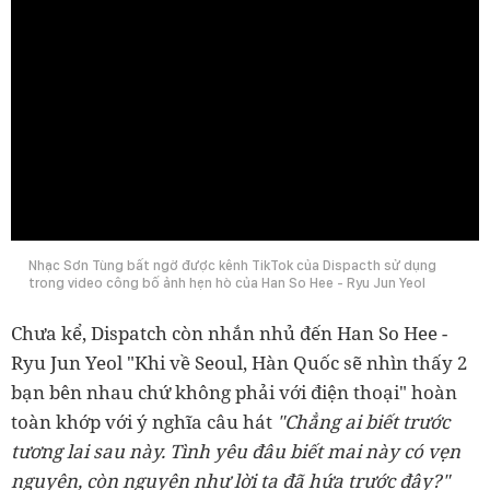
Nhạc Sơn Tùng bất ngờ được kênh TikTok của Dispacth sử dụng
trong video công bố ảnh hẹn hò của Han So Hee - Ryu Jun Yeol
Chưa kể, Dispatch còn nhắn nhủ đến Han So Hee -
Ryu Jun Yeol "Khi về Seoul, Hàn Quốc sẽ nhìn thấy 2
bạn bên nhau chứ không phải với điện thoại" hoàn
toàn khớp với ý nghĩa câu hát
"Chẳng ai biết trước
tương lai sau này. Tình yêu đâu biết mai này có vẹn
nguyên, còn nguyên như lời ta đã hứa trước đây?"