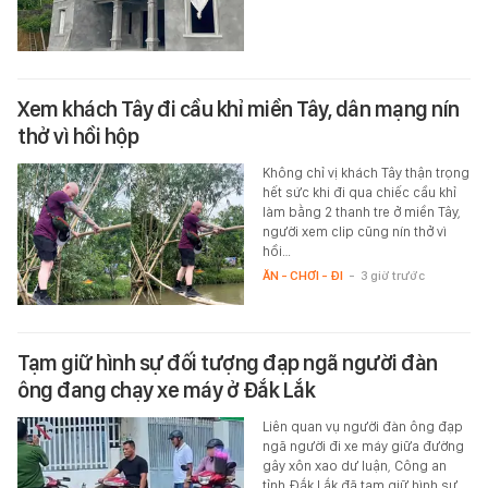
Xem khách Tây đi cầu khỉ miền Tây, dân mạng nín
thở vì hồi hộp
Không chỉ vị khách Tây thận trọng
hết sức khi đi qua chiếc cầu khỉ
làm bằng 2 thanh tre ở miền Tây,
người xem clip cũng nín thở vì
hồi…
ĂN - CHƠI - ĐI
-
3 giờ trước
Tạm giữ hình sự đối tượng đạp ngã người đàn
ông đang chạy xe máy ở Đắk Lắk
Liên quan vụ người đàn ông đạp
ngã người đi xe máy giữa đường
gây xôn xao dư luận, Công an
tỉnh Đắk Lắk đã tạm giữ hình sự…