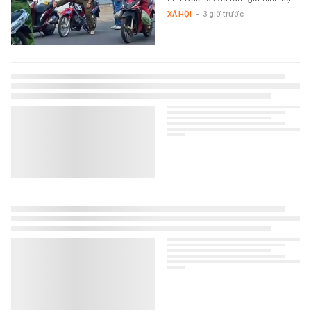
XÃ HỘI
-
3 giờ trước