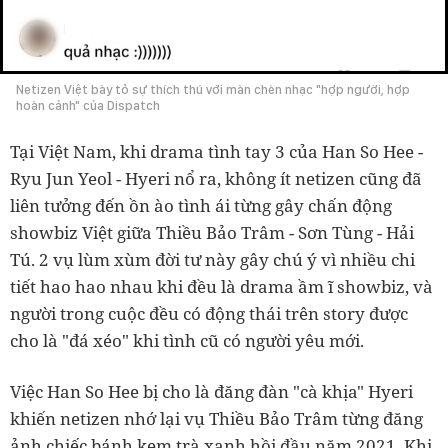
Netizen Việt bày tỏ sự thích thú với màn chèn nhạc "hợp người, hợp
hoàn cảnh" của Dispatch
Tại Việt Nam, khi drama tình tay 3 của Han So Hee -
Ryu Jun Yeol - Hyeri nổ ra, không ít netizen cũng đã
liên tưởng đến ồn ào tình ái từng gây chấn động
showbiz Việt giữa Thiều Bảo Trâm - Sơn Tùng - Hải
Tú. 2 vụ lùm xùm đời tư này gây chú ý vì nhiều chi
tiết hao hao nhau khi đều là drama ầm ĩ showbiz, và
người trong cuộc đều có động thái trên story được
cho là "đá xéo" khi tình cũ có người yêu mới.
Việc Han So Hee bị cho là đăng đàn "cà khịa" Hyeri
khiến netizen nhớ lại vụ Thiều Bảo Trâm từng đăng
ảnh chiếc bánh kem trà xanh hồi đầu năm 2021. Khi