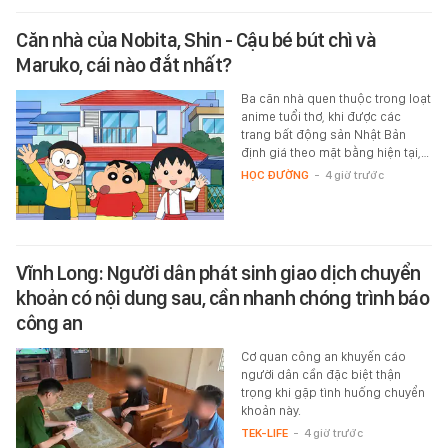
Căn nhà của Nobita, Shin - Cậu bé bút chì và
Maruko, cái nào đắt nhất?
Ba căn nhà quen thuộc trong loạt
anime tuổi thơ, khi được các
trang bất động sản Nhật Bản
định giá theo mặt bằng hiện tại,…
HỌC ĐƯỜNG
-
4 giờ trước
Vĩnh Long: Người dân phát sinh giao dịch chuyển
khoản có nội dung sau, cần nhanh chóng trình báo
công an
Cơ quan công an khuyến cáo
người dân cần đặc biệt thận
trọng khi gặp tình huống chuyển
khoản này.
TEK-LIFE
-
4 giờ trước