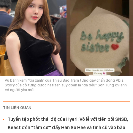
Vụ bánh kem "trà xanh" của Thiều Bảo Trâm từng gây chấn động Vbiz.
Story của cô từng được netizen suy đoán là "đá đểu" Sơn Tùng khi anh
có người yêu mới
TIN LIÊN QUAN
Tuyển tập phốt thái độ của Hyeri: Vô lễ với tiền bối SNSD,
Beast đến "tâm cơ" đẩy Han So Hee và tình cũ vào bão