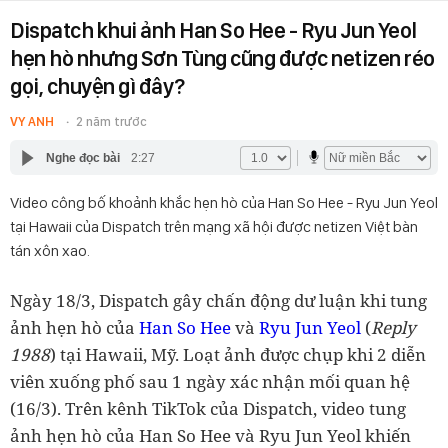
Dispatch khui ảnh Han So Hee - Ryu Jun Yeol
hẹn hò nhưng Sơn Tùng cũng được netizen réo
gọi, chuyện gì đây?
VY ANH
2 năm trước
Nghe đọc bài
2:27
Video công bố khoảnh khắc hẹn hò của Han So Hee - Ryu Jun Yeol
tại Hawaii của Dispatch trên mạng xã hội được netizen Việt bàn
tán xôn xao.
Ngày 18/3, Dispatch gây chấn động dư luận khi tung
ảnh hẹn hò của
Han So Hee
và
Ryu Jun Yeol
(
Reply
1988
) tại Hawaii, Mỹ. Loạt ảnh được chụp khi 2 diễn
viên xuống phố sau 1 ngày xác nhận mối quan hệ
(16/3). Trên kênh TikTok của Dispatch, video tung
ảnh hẹn hò của Han So Hee và Ryu Jun Yeol khiến