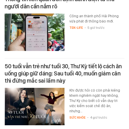
người dân cần nắm rõ
Công an thành phố Hải Phòng
vừa phát đi thông báo mới.
TEK-LIFE
-
5 giờ trước
50 tuổi vẫn trẻ như tuổi 30, Thư Kỳ tiết lộ cách ăn
uống giúp giữ dáng: Sau tuổi 40, muốn giảm cân
thì đừng mắc sai lầm này
Khi được hỏi có còn phải kiêng
khem nghiêm ngặt hay không,
Thư Kỳ cho biết cô vẫn duy trì
việc kiểm soát chế độ ăn,
nhưng…
SỨC KHỎE
-
4 giờ trước