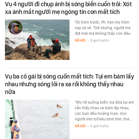
Vụ 4 người đi chụp ảnh bị sóng biển cuốn trôi: Xót
xa ánh mắt người mẹ ngóng tin con mất tích
Tối hôm trước, Ph. hẹn mẹ hôm
nay sẽ về. Thế nhưng, người mẹ
đợi mãi mà không thấy con đâu.
XÃ HỘI
-
5 giờ trước
Vụ ba cô gái bị sóng cuốn mất tích: Tụi em bám lấy
nhau nhưng sóng lôi ra xa rồi không thấy nhau
nữa
“Khi rơi xuống biển, ba đứa tụi em
vẫn thấy nhau và bám lấy nhau,
các bạn đều hoảng loạn, mọi
người trên bờ kêu bình tĩnh, thả…
XÃ HỘI
-
5 giờ trước