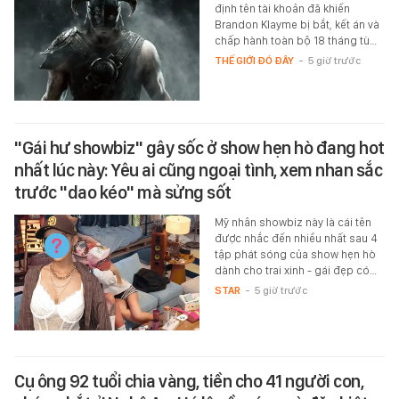
định tên tài khoản đã khiến
Brandon Klayme bị bắt, kết án và
chấp hành toàn bộ 18 tháng tù…
THẾ GIỚI ĐÓ ĐÂY
-
5 giờ trước
"Gái hư showbiz" gây sốc ở show hẹn hò đang hot
nhất lúc này: Yêu ai cũng ngoại tình, xem nhan sắc
trước "dao kéo" mà sửng sốt
Mỹ nhân showbiz này là cái tên
được nhắc đến nhiều nhất sau 4
tập phát sóng của show hẹn hò
dành cho trai xinh - gái đẹp có…
STAR
-
5 giờ trước
Cụ ông 92 tuổi chia vàng, tiền cho 41 người con,