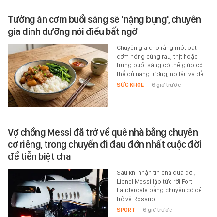
Tưởng ăn cơm buổi sáng sẽ 'nặng bụng', chuyên
gia dinh dưỡng nói điều bất ngờ
Chuyên gia cho rằng một bát
cơm nóng cùng rau, thịt hoặc
trứng buổi sáng có thể giúp cơ
thể đủ năng lượng, no lâu và dễ…
SỨC KHỎE
-
6 giờ trước
Vợ chồng Messi đã trở về quê nhà bằng chuyên
cơ riêng, trong chuyến đi đau đớn nhất cuộc đời
để tiễn biệt cha
Sau khi nhận tin cha qua đời,
Lionel Messi lập tức rời Fort
Lauderdale bằng chuyên cơ để
trở về Rosario.
SPORT
-
6 giờ trước