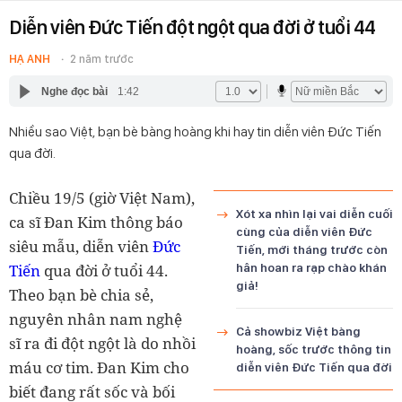
Diễn viên Đức Tiến đột ngột qua đời ở tuổi 44
HẠ ANH
2 năm trước
Nghe đọc bài
1:42
Nhiều sao Việt, bạn bè bàng hoàng khi hay tin diễn viên Đức Tiến
qua đời.
Chiều 19/5 (giờ Việt Nam),
Xót xa nhìn lại vai diễn cuối
ca sĩ Đan Kim thông báo
cùng của diễn viên Đức
siêu mẫu, diễn viên
Đức
Tiến, mới tháng trước còn
Tiến
qua đời ở tuổi 44.
hân hoan ra rạp chào khán
giả!
Theo bạn bè chia sẻ,
nguyên nhân nam nghệ
Cả showbiz Việt bàng
sĩ ra đi đột ngột là do nhồi
hoàng, sốc trước thông tin
máu cơ tim. Đan Kim cho
diễn viên Đức Tiến qua đời
biết đang rất sốc và bối