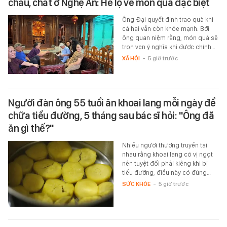
cháu, chắt ở Nghệ An: Hé lộ về món quà đặc biệt
Ông Đại quyết định trao quà khi
cả hai vẫn còn khỏe mạnh. Bởi
ông quan niệm rằng, món quà sẽ
trọn vẹn ý nghĩa khi được chính…
XÃ HỘI
-
5 giờ trước
Người đàn ông 55 tuổi ăn khoai lang mỗi ngày để
chữa tiểu đường, 5 tháng sau bác sĩ hỏi: "Ông đã
ăn gì thế?"
Nhiều người thường truyền tai
nhau rằng khoai lang có vị ngọt
nên tuyệt đối phải kiêng khi bị
tiểu đường, điều này có đúng…
SỨC KHỎE
-
5 giờ trước