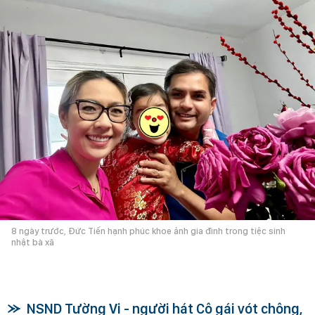
8 ngày trước, Đức Tiến hạnh phúc khoe ảnh gia đình trong tiệc sinh
nhật bà xã
NSND Tường Vi - người hát Cô gái vót chông,