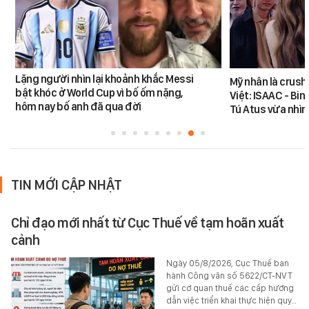
Lặng người nhìn lại khoảnh khắc Messi
Mỹ nhân là crush
bật khóc ở World Cup vì bố ốm nặng,
Việt: ISAAC - Bin
hôm nay bố anh đã qua đời
Tú Atus vừa nhìn
TIN MỚI CẬP NHẬT
Chỉ đạo mới nhất từ Cục Thuế về tạm hoãn xuất
cảnh
Ngày 05/8/2026, Cục Thuế ban
hành Công văn số 5622/CT-NVT
gửi cơ quan thuế các cấp hướng
dẫn việc triển khai thực hiện quy…