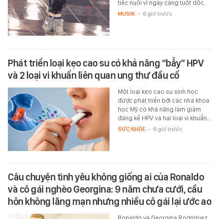
tiếc nuối vì ngày càng tuột dốc.
MUSIK
-
6 giờ trước
Phát triển loại kẹo cao su có khả năng “bẫy” HPV
và 2 loại vi khuẩn liên quan ung thư đầu cổ
Một loại kẹo cao su sinh học
được phát triển bởi các nhà khoa
học Mỹ có khả năng làm giảm
đáng kể HPV và hai loại vi khuẩn…
SỨC KHỎE
-
6 giờ trước
Câu chuyện tình yêu không giống ai của Ronaldo
và cô gái nghèo Georgina: 9 năm chưa cưới, cầu
hôn không lãng mạn nhưng nhiều cô gái lại ước ao
Ronaldo và Georgina Rodríguez