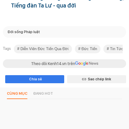
Tiếng đàn Ta Lư - qua đời
Đời sống Pháp luật
Tags
Diễn Viên Đức Tiến Qua Đời
Đức Tiến
Tin Tức Sa
Theo dõi Kenh14.vn trên
Chia sẻ
Sao chép link
CÙNG MỤC
ĐANG HOT