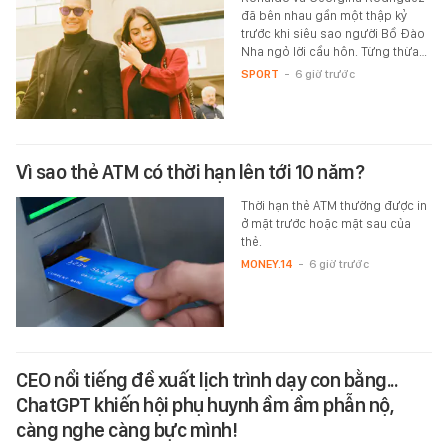
đã bên nhau gần một thập kỷ
trước khi siêu sao người Bồ Đào
Nha ngỏ lời cầu hôn. Từng thừa…
SPORT
-
6 giờ trước
Vì sao thẻ ATM có thời hạn lên tới 10 năm?
Thời hạn thẻ ATM thường được in
ở mặt trước hoặc mặt sau của
thẻ.
MONEY.14
-
6 giờ trước
CEO nổi tiếng đề xuất lịch trình dạy con bằng...
ChatGPT khiến hội phụ huynh ầm ầm phẫn nộ,
càng nghe càng bực mình!