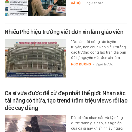
XÃ HỘI
-
7 giờ trước
Nhiều Phó hiệu trưởng viết đơn xin làm giáo viên
"Do làm tốt công tác tuyên
truyền, hơn chục Phó hiệu trưởng
các trường công lập trên địa bàn
đã tự nguyện viết đơn xin làm…
HỌC ĐƯỜNG
-
7 giờ trước
Ca sĩ vừa được đề cử đẹp nhất thế giới: Nhan sắc
tài năng có thừa, tạo trend trăm triệu views rồi lao
dốc cay đắng
Dù sở hữu nhan sắc và kỹ năng
được đánh giá cao, sự nghiệp
của ca sĩ này khiến nhiều người