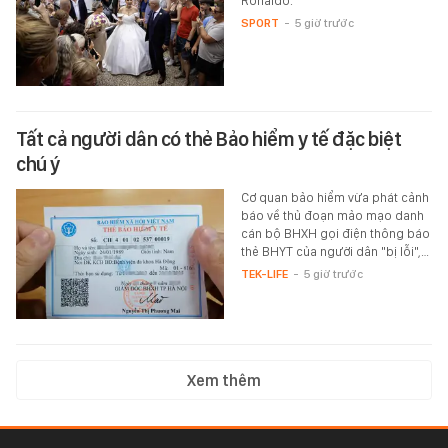
Ronaldo.
SPORT
-
5 giờ trước
Tất cả người dân có thẻ Bảo hiểm y tế đặc biệt
chú ý
Cơ quan bảo hiểm vừa phát cảnh
báo về thủ đoạn mảo mạo danh
cán bộ BHXH gọi điện thông báo
thẻ BHYT của người dân "bị lỗi",…
TEK-LIFE
-
5 giờ trước
Xem thêm