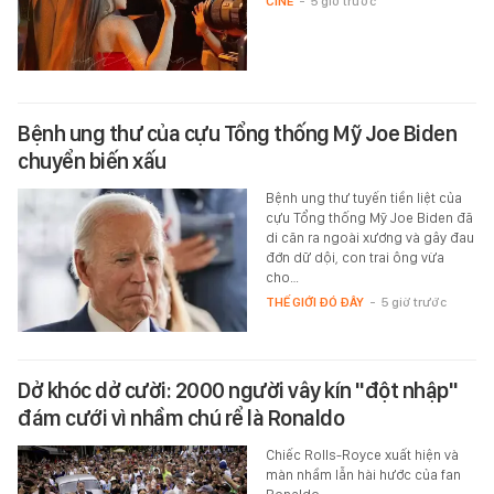
CINE
-
5 giờ trước
Bệnh ung thư của cựu Tổng thống Mỹ Joe Biden
chuyển biến xấu
Bệnh ung thư tuyến tiền liệt của
cựu Tổng thống Mỹ Joe Biden đã
di căn ra ngoài xương và gây đau
đớn dữ dội, con trai ông vừa
cho…
THẾ GIỚI ĐÓ ĐÂY
-
5 giờ trước
Dở khóc dở cười: 2000 người vây kín "đột nhập"
đám cưới vì nhầm chú rể là Ronaldo
Chiếc Rolls-Royce xuất hiện và
màn nhầm lẫn hài hước của fan