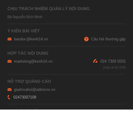
CHỊU TRÁCH NHIỆM QUẢN LÝ NỘI DUNG
Bà Nguyễn Bích Minh
Ý KIẾN BÀI VIẾT
bandoc@kenh14.vn
Câu hỏi thường gặp
HỢP TÁC NỘI DUNG
marketing@kenh14.vn
024 7309 5555
HỖ TRỢ QUẢNG CÁO
giaitrixahoi@admicro.vn
02473007108
TRỤ SỞ HÀ NỘI
Tầng 21, Tòa nhà Center Building, Hapulico Complex, Số 01, phố
Nguyễn Huy Tưởng, phường Thanh Xuân, thành phố Hà Nội