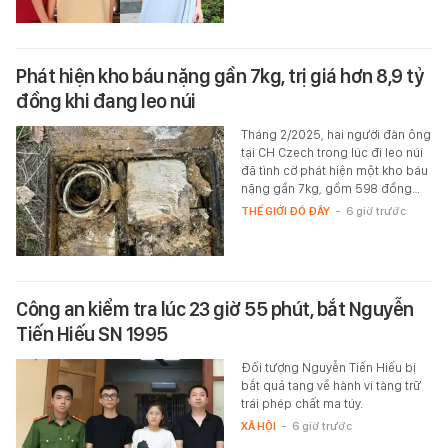
Phát hiện kho báu nặng gần 7kg, trị giá hơn 8,9 tỷ
đồng khi đang leo núi
Tháng 2/2025, hai người đàn ông
tại CH Czech trong lúc đi leo núi
đã tình cờ phát hiện một kho báu
nặng gần 7kg, gồm 598 đồng…
THẾ GIỚI ĐÓ ĐÂY
-
6 giờ trước
Công an kiểm tra lúc 23 giờ 55 phút, bắt Nguyễn
Tiến Hiếu SN 1995
Đối tượng Nguyễn Tiến Hiếu bị
bắt quả tang về hành vi tàng trữ
trái phép chất ma túy.
XÃ HỘI
-
6 giờ trước