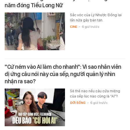
năm đóng Tiểu Long Nữ
Sắc vóc của Lý Nhược Đồng lại
lần nữa gây bàn tán.
CINE
-
6 giờ trước
"Cứ ném vào AI làm cho nhanh": Vì sao nhân viên
dị ứng câu nói này của sếp, người quản lý nhìn
nhận ra sao?
Sẽ thế nào nếu câu cửa miệng
của sếp lúc nào cũng là “AI”?
ĐỜI SỐNG
-
6 giờ trước