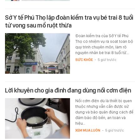
Sở Y tế Phú Thọ lập đoàn kiểm tra vụ bé trai 8 tuổi
tử vong sau mổ ruột thừa
Đoàn kiểm tra của Sở Y tế Phú
Thọ có nhiệm vụ rà soát toàn bộ
quy trình chuyên môn, làm rõ
nguyên nhân bé trai 8 tuổi tử…
SỨC KHỎE
-
5 giờ trước
Lời khuyên cho gia đình đang dùng nồi cơm điện
Nồi cơm điện dù là thiết bị quen
thuộc nhưng vẫn cần được sử
dụng và bảo quản đúng cách để
đảm bảo độ bền, an toàn và
hiệu…
XEM MUA LUÔN
-
5 giờ trước