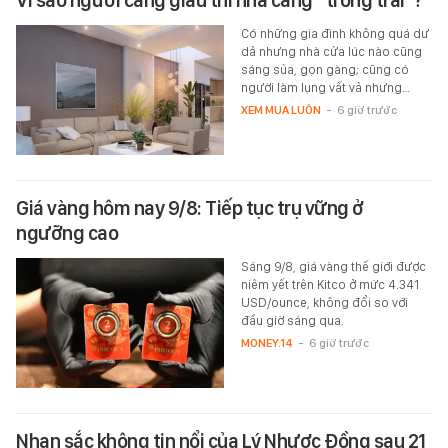
Vì sao người càng giàu thì nhà càng "trống trải"?
Có những gia đình không quá dư
dả nhưng nhà cửa lúc nào cũng
sáng sủa, gọn gàng; cũng có
người làm lụng vất vả nhưng…
XEM MUA LUÔN
-
6 giờ trước
Giá vàng hôm nay 9/8: Tiếp tục trụ vững ở
ngưỡng cao
Sáng 9/8, giá vàng thế giới được
niêm yết trên Kitco ở mức 4.341
USD/ounce, không đổi so với
đầu giờ sáng qua.
MONEY.14
-
6 giờ trước
Nhan sắc không tin nổi của Lý Nhược Đồng sau 21