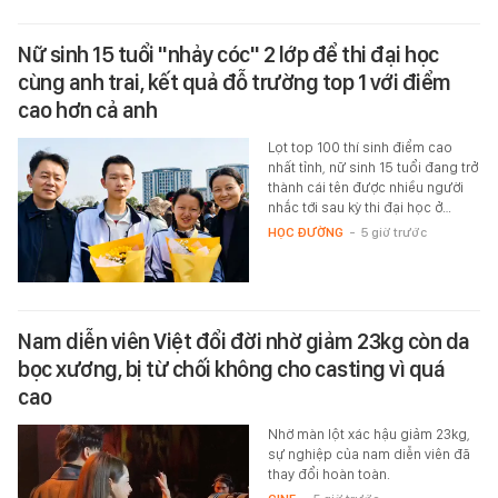
Nữ sinh 15 tuổi "nhảy cóc" 2 lớp để thi đại học
cùng anh trai, kết quả đỗ trường top 1 với điểm
cao hơn cả anh
Lọt top 100 thí sinh điểm cao
nhất tỉnh, nữ sinh 15 tuổi đang trở
thành cái tên được nhiều người
nhắc tới sau kỳ thi đại học ở…
HỌC ĐƯỜNG
-
5 giờ trước
Nam diễn viên Việt đổi đời nhờ giảm 23kg còn da
bọc xương, bị từ chối không cho casting vì quá
cao
Nhờ màn lột xác hậu giảm 23kg,
sự nghiệp của nam diễn viên đã
thay đổi hoàn toàn.