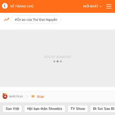
VỀ TRANG CHỦ
MỚI NHẤT
MỚI NHẤT
#Ồn ào của Thư Đan Nguyễn
Xem thêm
Star
Sao Việt
Hội bạn thân Showbiz
TV Show
Đi Soi Sao Đi