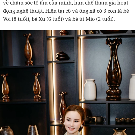
về chăm sóc tổ ấm của mình, hạn chế tham gia hoạt
động nghệ thuật. Hiện tại cô và ông xã có 3 con là bé
Voi (8 tuổi), bé Xu (6 tuổi) và bé út Mio (2 tuổi).