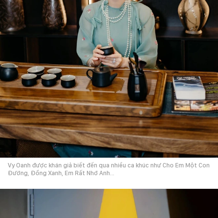
Vy Oanh được khán giả biết đến qua nhiều ca khúc như Cho Em Một Con
Đường, Đồng Xanh, Em Rất Nhớ Anh…