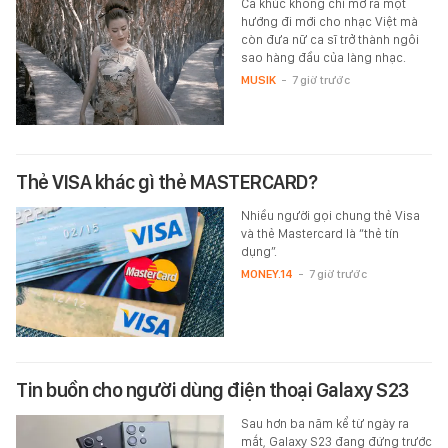
Ca khúc không chỉ mở ra một
hướng đi mới cho nhạc Việt mà
còn đưa nữ ca sĩ trở thành ngôi
sao hàng đầu của làng nhạc.
MUSIK
-
7 giờ trước
Thẻ VISA khác gì thẻ MASTERCARD?
Nhiều người gọi chung thẻ Visa
và thẻ Mastercard là “thẻ tín
dụng”.
MONEY.14
-
7 giờ trước
Tin buồn cho người dùng điện thoại Galaxy S23
Sau hơn ba năm kể từ ngày ra
mắt, Galaxy S23 đang đứng trước