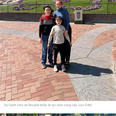
Vy Oanh chia sẻ khoảnh khắc đi vui chơi cùng các con ở Mỹ