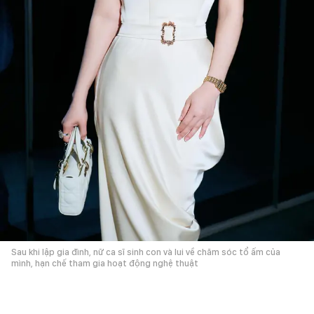
Sau khi lập gia đình, nữ ca sĩ sinh con và lui về chăm sóc tổ ấm của
mình, hạn chế tham gia hoạt động nghệ thuật