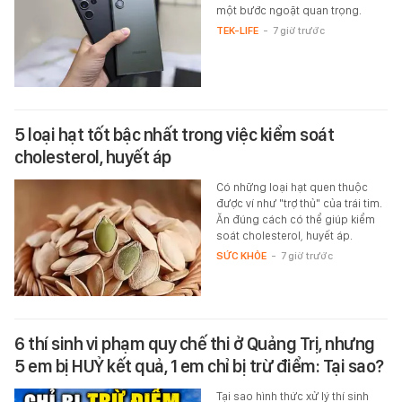
một bước ngoặt quan trọng.
TEK-LIFE
-
7 giờ trước
5 loại hạt tốt bậc nhất trong việc kiểm soát
cholesterol, huyết áp
Có những loại hạt quen thuộc
được ví như "trợ thủ" của trái tim.
Ăn đúng cách có thể giúp kiểm
soát cholesterol, huyết áp.
SỨC KHỎE
-
7 giờ trước
6 thí sinh vi phạm quy chế thi ở Quảng Trị, nhưng
5 em bị HUỶ kết quả, 1 em chỉ bị trừ điểm: Tại sao?
Tại sao hình thức xử lý thí sinh