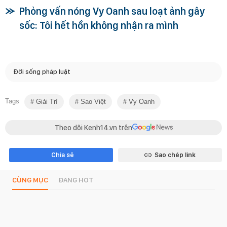
Phỏng vấn nóng Vy Oanh sau loạt ảnh gây
sốc: Tôi hết hồn không nhận ra mình
Đời sống pháp luật
Tags
Giải Trí
Sao Việt
Vy Oanh
Theo dõi Kenh14.vn trên
Chia sẻ
Sao chép link
CÙNG MỤC
ĐANG HOT