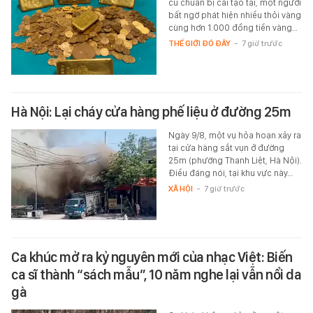
cũ chuẩn bị cải tạo tại, một người
bất ngờ phát hiện nhiều thỏi vàng
cùng hơn 1.000 đồng tiền vàng…
THẾ GIỚI ĐÓ ĐÂY
-
7 giờ trước
Hà Nội: Lại cháy cửa hàng phế liệu ở đường 25m
Ngày 9/8, một vụ hỏa hoạn xảy ra
tại cửa hàng sắt vụn ở đường
25m (phường Thanh Liệt, Hà Nội).
Điều đáng nói, tại khu vực này…
XÃ HỘI
-
7 giờ trước
Ca khúc mở ra kỷ nguyên mới của nhạc Việt: Biến
ca sĩ thành “sách mẫu”, 10 năm nghe lại vẫn nổi da
gà