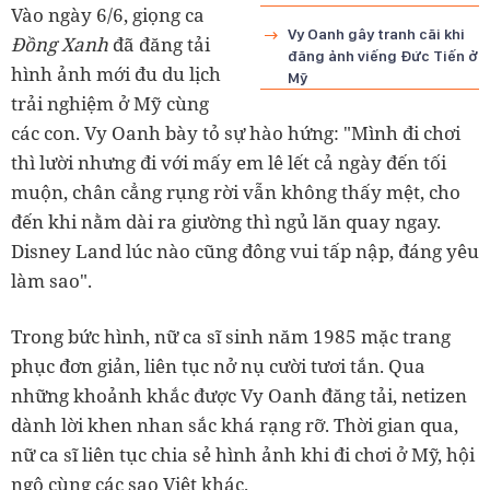
Vào ngày 6/6, giọng ca
Vy Oanh gây tranh cãi khi
Đồng Xanh
đã đăng tải
đăng ảnh viếng Đức Tiến ở
hình ảnh mới đu du lịch
Mỹ
trải nghiệm ở Mỹ cùng
các con. Vy Oanh bày tỏ sự hào hứng: "Mình đi chơi
thì lười nhưng đi với mấy em lê lết cả ngày đến tối
muộn, chân cẳng rụng rời vẫn không thấy mệt, cho
đến khi nằm dài ra giường thì ngủ lăn quay ngay.
Disney Land lúc nào cũng đông vui tấp nập, đáng yêu
làm sao".
Trong bức hình, nữ ca sĩ sinh năm 1985 mặc trang
phục đơn giản, liên tục nở nụ cười tươi tắn. Qua
những khoảnh khắc được Vy Oanh đăng tải, netizen
dành lời khen nhan sắc khá rạng rỡ. Thời gian qua,
nữ ca sĩ liên tục chia sẻ hình ảnh khi đi chơi ở Mỹ, hội
ngộ cùng các sao Việt khác.