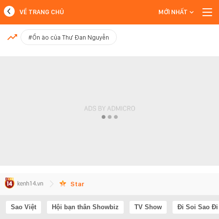
VỀ TRANG CHỦ
MỚI NHẤT
MỚI NHẤT
#Ồn ào của Thư Đan Nguyễn
Xem thêm
Star
Sao Việt
Hội bạn thân Showbiz
TV Show
Đi Soi Sao Đi