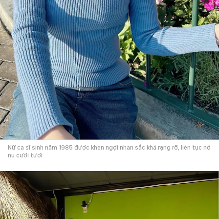
Nữ ca sĩ sinh năm 1985 được khen ngợi nhan sắc khá rạng rỡ, liên tục nở
nụ cười tươi