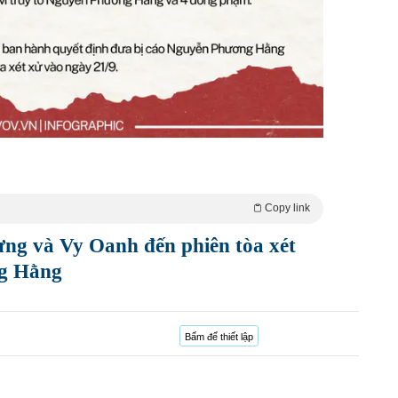
Copy link
ng và Vy Oanh đến phiên tòa xét
g Hằng
Bấm để thiết lập