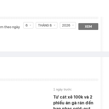
6
THÁNG 8
2026
XEM
m theo ngày
1 ngày trước
Từ cát xê 100k và 2
phiếu ăn gà rán đến
ban nhạc sold-out