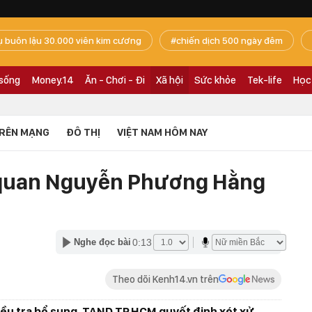
ụ buôn lậu 30.000 viên kim cương
chiến dịch 500 ngày đêm
 sống
Money.14
Ăn - Chơi - Đi
Xã hội
Sức khỏe
Tek-life
Học
RÊN MẠNG
ĐÔ THỊ
VIỆT NAM HÔM NAY
n quan Nguyễn Phương Hằng
0:13
Nghe đọc bài
Theo dõi Kenh14.vn trên
điều tra bổ sung, TAND TP.HCM quyết định xét xử