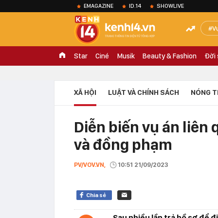
EMAGAZINE
ID.14
SHOWLIVE
V
Star
Ciné
Musik
Beauty & Fashion
Đời
XÃ HỘI
LUẬT VÀ CHÍNH SÁCH
NÓNG T
Diễn biến vụ án liê
và đồng phạm
PV/VOV.VN,
10:51 21/09/2023
Chia sẻ
Sau nhiều lần trả hồ sơ để 