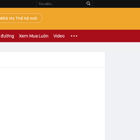
Đô thị Thế hệ mới
 đường
Xem Mua Luôn
Video