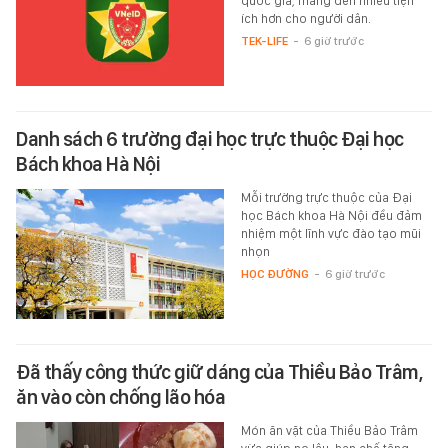
quốc gia, mang đến nhiều tiện
ích hơn cho người dân.
TEK-LIFE
-
6 giờ trước
Danh sách 6 trường đại học trực thuộc Đại học
Bách khoa Hà Nội
Mỗi trường trực thuộc của Đại
học Bách khoa Hà Nội đều đảm
nhiệm một lĩnh vực đào tạo mũi
nhọn
HỌC ĐƯỜNG
-
6 giờ trước
Đã thấy công thức giữ dáng của Thiều Bảo Trâm,
ăn vào còn chống lão hóa
Món ăn vặt của Thiều Bảo Trâm