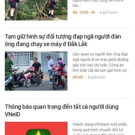
người xem clip cũng nín thở vì
hồi…
ĂN - CHƠI - ĐI
-
6 giờ trước
Tạm giữ hình sự đối tượng đạp ngã người đàn
ông đang chạy xe máy ở Đắk Lắk
Liên quan vụ người đàn ông đạp
ngã người đi xe máy giữa đường
gây xôn xao dư luận, Công an
tỉnh Đắk Lắk đã tạm giữ hình sự…
XÃ HỘI
-
6 giờ trước
Thông báo quan trọng đến tất cả người dùng
VNeID
VNeID đang trở thành một phần
trong quá trình chuyển đổi số