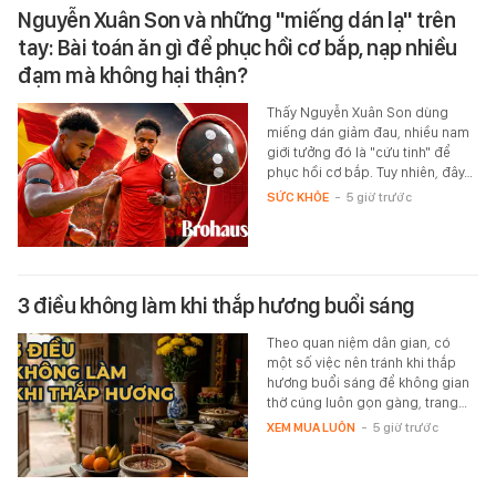
Nguyễn Xuân Son và những "miếng dán lạ" trên
tay: Bài toán ăn gì để phục hồi cơ bắp, nạp nhiều
đạm mà không hại thận?
Thấy Nguyễn Xuân Son dùng
miếng dán giảm đau, nhiều nam
giới tưởng đó là "cứu tinh" để
phục hồi cơ bắp. Tuy nhiên, đây…
SỨC KHỎE
-
5 giờ trước
3 điều không làm khi thắp hương buổi sáng
Theo quan niệm dân gian, có
một số việc nên tránh khi thắp
hương buổi sáng để không gian
thờ cúng luôn gọn gàng, trang…
XEM MUA LUÔN
-
5 giờ trước