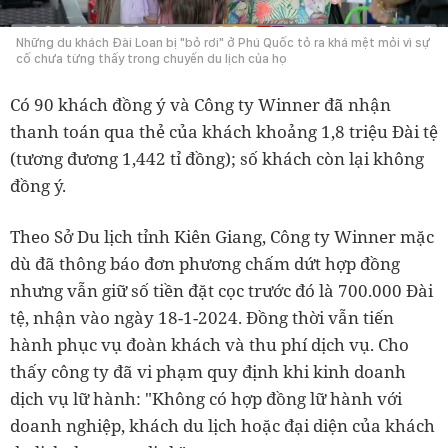
Những du khách Đài Loan bị "bỏ rơi" ở Phú Quốc tỏ ra khá mệt mỏi vì sự
cố chưa từng thấy trong chuyến du lịch của họ
Có 90 khách đồng ý và Công ty Winner đã nhận
thanh toán qua thẻ của khách khoảng 1,8 triệu Đài tệ
(tương đương 1,442 tỉ đồng); số khách còn lại không
đồng ý.
Theo Sở Du lịch tỉnh Kiên Giang, Công ty Winner mặc
dù đã thông báo đơn phương chấm dứt hợp đồng
nhưng vẫn giữ số tiền đặt cọc trước đó là 700.000 Đài
tệ, nhận vào ngày 18-1-2024. Đồng thời vẫn tiến
hành phục vụ đoàn khách và thu phí dịch vụ. Cho
thấy công ty đã vi phạm quy định khi kinh doanh
dịch vụ lữ hành: "Không có hợp đồng lữ hành với
doanh nghiệp, khách du lịch hoặc đại diện của khách