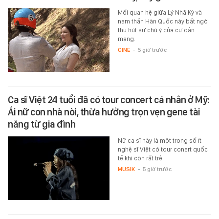
Mối quan hệ giữa Lý Nhã Kỳ và
nam thần Hàn Quốc này bất ngờ
thu hút sự chú ý của cư dân
mạng.
CINE
-
5 giờ trước
Ca sĩ Việt 24 tuổi đã có tour concert cá nhân ở Mỹ:
Ái nữ con nhà nòi, thừa hưởng trọn vẹn gene tài
năng từ gia đình
Nữ ca sĩ này là một trong số ít
nghệ sĩ Việt có tour conert quốc
tế khi còn rất trẻ.
MUSIK
-
5 giờ trước