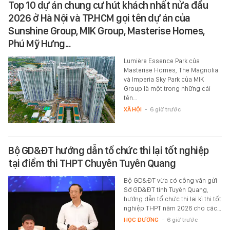
Top 10 dự án chung cư hút khách nhất nửa đầu
2026 ở Hà Nội và TP.HCM gọi tên dự án của
Sunshine Group, MIK Group, Masterise Homes,
Phú Mỹ Hưng...
Lumière Essence Park của
Masterise Homes, The Magnolia
và Imperia Sky Park của MIK
Group là một trong những cái
tên…
XÃ HỘI
-
6 giờ trước
Bộ GD&ĐT hướng dẫn tổ chức thi lại tốt nghiệp
tại điểm thi THPT Chuyên Tuyên Quang
Bộ GD&ĐT vừa có công văn gửi
Sở GD&ĐT tỉnh Tuyên Quang,
hướng dẫn tổ chức thi lại kì thi tốt
nghiệp THPT năm 2026 cho các…
HỌC ĐƯỜNG
-
6 giờ trước