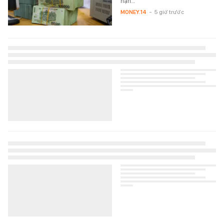
hạn…
MONEY.14
-
5 giờ trước