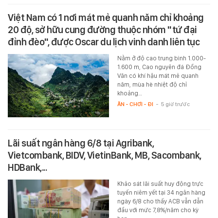
Việt Nam có 1 nơi mát mẻ quanh năm chỉ khoảng
20 độ, sở hữu cung đường thuộc nhóm "tứ đại
đỉnh đèo", được Oscar du lịch vinh danh liên tục
Nằm ở độ cao trung bình 1.000-
1.600 m, Cao nguyên đá Đồng
Văn có khí hậu mát mẻ quanh
năm, mùa hè nhiệt độ chỉ
khoảng…
ĂN - CHƠI - ĐI
-
5 giờ trước
Lãi suất ngân hàng 6/8 tại Agribank,
Vietcombank, BIDV, VietinBank, MB, Sacombank,
HDBank,...
Khảo sát lãi suất huy động trực
tuyến niêm yết tại 34 ngân hàng
ngày 6/8 cho thấy ACB vẫn dẫn
đầu với mức 7,8%/năm cho kỳ