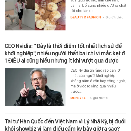
vừa giúp no lâu, hạn chế tăng
cân lại bổ sung nhiều dưỡng chất
tốt cho làn da.
BEAUTY & FASHION
-
6 giờ trước
CEO Nvidia: "Đây là thời điểm tốt nhất lịch sử để
khởi nghiệp", nhiều người thất bại chỉ vì mắc kẹt ở
1 ĐIỀU ai cũng hiểu nhưng ít khi vượt qua được
CEO Nvidia tin rằng rào cản lớn
nhất của người khởi nghiệp
không nằm ở vốn hay công nghệ,
mà ở việc lo lắng quá nhiều
trước…
MONEY.14
-
5 giờ trước
Tài tử Hàn Quốc đến Việt Nam vì Lý Nhã Kỳ, bị đuổi
khỏi showbiz vì làm điều cấm kỵ bây giờ ra sao?