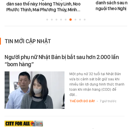
danh sách sau n
dàn sao thế này: Hoàng Thùy Linh, Noo
nguội theo Nghị 
Phước Thịnh, Mai Phương Thúy, Minh…
TIN MỚI CẬP NHẬT
Người phụ nữ Nhật Bản bị bắt sau hơn 2.000 lần
“bom hàng”
Một phụ nữ 32 tuổi tại Nhật Bản
vừa bị cảnh sát bắt giữ sau khi
nhiều lần lợi dụng hình thức thanh
toán khi nhận hàng (COD) để
đặt…
THẾ GIỚI ĐÓ ĐÂY
-
7 giờ trước