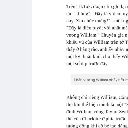
Trên TikTok, đoạn clip ghi lạ
tác "khủng". "Đây là video tu
nay. Xin chúc mừng!" - một n
"Đây là điều tuyệt vời nhất m
vương William." Chuyên gia n
khiêu vũ của William trên tờ 
thấy ở hàng rào, anh ấy nhảy 
một kỹ thuật khó, cho thấy Wil
một số dịp trước đây."
Thân vương William nhảy hết mì
Không chỉ riêng William, Côn
thú khi thể hiện mình là một "
đình William cùng Taylor Swif
thể của Charlotte ở phía trước
tương đồng khi cô bé tạo dáng 