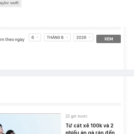
taylor swift
6
THÁNG 8
2026
XEM
m theo ngày
22 giờ trước
Từ cát xê 100k và 2
phiếu ăn gà rán đến