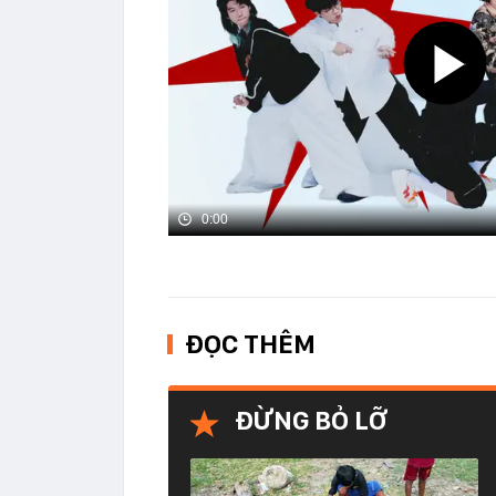
0:00
ĐỌC THÊM
ĐỪNG BỎ LỠ