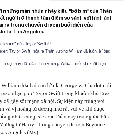
ới những màn nhún nhảy kiểu "bố bỉm" của Thân
ất ngờ trở thành tâm điểm so sánh với hình ảnh
arry trong chuyến đi xem buổi diễn của
e tại Los Angeles.
n "khủng" của Taylor Swift
cert Taylor Swift, hóa ra Thân vương William đã luôn là "ông
ích sự thay đổi của Thân vương William mỗi khi xuất hiện
William đưa hai con lớn là George và Charlotte đi
u sao nhạc pop Taylor Swift trong khuôn khổ Eras
 đã gây sốt mạng xã hội. Sự kiện này trùng với
am và vị hoàng tử dường như rất vui vẻ khi được
ồng nhiệt cùng các con. Điều này trái ngược hẳn
- Vương tử Harry - trong chuyến đi xem Beyoncé
 Los Angeles (Mỹ).