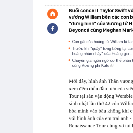
Buổi concert Taylor Swift v
vương William bên các con b
"đứng hình" của Vương tử H
Beyoncé cùng Meghan Markl
Con gái của hoàng tử William là fa
Trước khi "quẩy" tưng bừng tại con
hoàng nhún nhảy" của Hoàng gia
Chuyên gia ngôn ngữ cơ thể phân t
cùng Vương phi Kate
Mới đây, hình ảnh Thân vương 
xem đêm diễn đầu tiên của siê
Tour tại sân vận động Wembley
sinh nhật lần thứ 42 của Willi
hòa mình vào bầu không khí cu
với hình ảnh của em trai anh 
Renaissance Tour cùng vợ tại