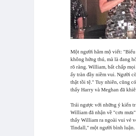
Một người hâm mộ viết: "Biểu 
không hứng thú, mà là đang hờ
rõ ràng. William, bất chấp mọ
ấy tràn đầy niềm vui. Người cò
thật tồi tệ." Tuy nhiên, cũng 
thấy Harry và Meghan đã khiêu
Trái ngược với những ý kiến t
William đã nhận về "cơn mưa" 
thấy William ra ngoài vui vẻ 
Tindall," một người bình luận.