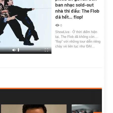
ban nhạc sold-out
nhà thi đấu: The Flob
đã hết… flop!
0
ShowLive · Ở thời điểm hiện
tại, The Flob đã không còn…
“flop” với những tour diễn riêng
cháy vé liên tục như ĐẠI…