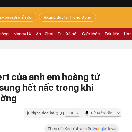
áy bay rơi ở ấn độ
Xung đột tại Trung Đông
 sống
Money.14
Ăn - Chơi - Đi
Xã hội
Sức khỏe
Tek-life
Học
ert của anh em hoàng tử
sung hết nấc trong khi
ường
3:04
Nghe đọc bài
Theo dõi Kenh14.vn trên