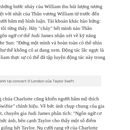
i những bước nhảy của William thu hút lượng tương
yệt vời nhất của Thân vương William từ trước đến
gười hâm mộ bình luận. Tài khoản khác hào hứng:
à tôi từng thấy. Hãy "cháy" hết mình nào Thân
gôn ngữ cơ thể Judi James nhận xét về kỹ năng
The Sun: "Đứng một mình và hoàn toàn có thể nhìn
như thể không có ai đang xem. Động tác lắc ngực là
liam thực sự có thể đã tập luyện động tác này trong
nh tại concert ở London của Taylor Swift.
g chúa Charlotte cũng khiến người hâm mộ thích
Swiftie" chính hiệu. Về bức ảnh chụp chung của gia
t, chuyên gia Judi James phân tích: "Ngôn ngữ cơ
 bức ảnh, bên cạnh Taylor cho thấy một số điểm
giống hệt Taylor. Nụ cười rạng rỡ của Charlotte