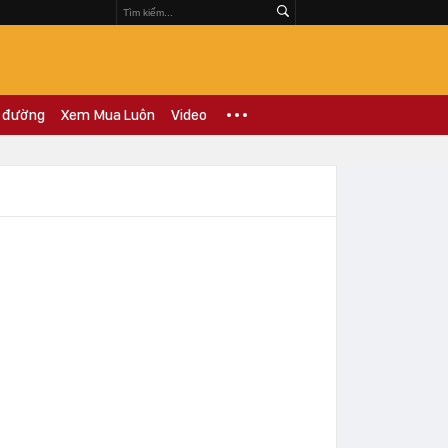
 đường
Xem Mua Luôn
Video