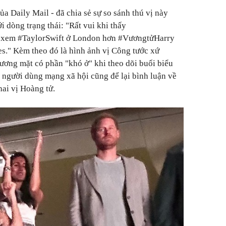
ủa Daily Mail - đã chia sẻ sự so sánh thú vị này
ới dòng trạng thái: "Rất vui khi thấy
 xem #TaylorSwift ở London hơn #VươngtửHarry
s." Kèm theo đó là hình ảnh vị Công tước xứ
ương mặt có phần "khó ở" khi theo dõi buổi biểu
u người dùng mạng xã hội cũng để lại bình luận về
hai vị Hoàng tử.