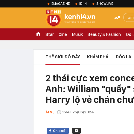
EMAGAZINE
ID.14
SHOWLIVE
m
Star
Ciné
Musik
Beauty & Fashion
Đời
THẾ GIỚI ĐÓ ĐÂY
KHÁM PHÁ
ĐỘC LẠ
2 thái cực xem conc
Anh: William "quẩy" 
Harry lộ vẻ chán ch
ÁI VI,
15:41 25/06/2024
Chia sẻ