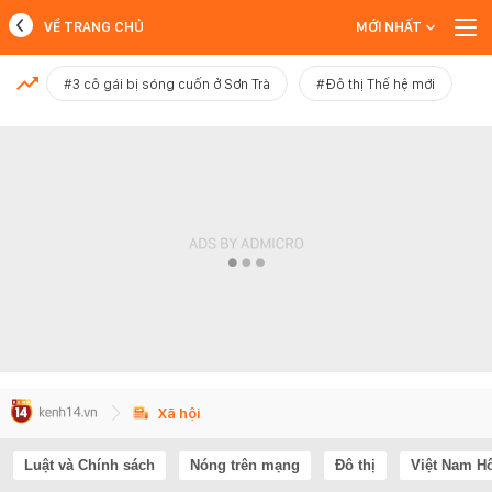
VỀ TRANG CHỦ
MỚI NHẤT
MỚI NHẤT
#3 cô gái bị sóng cuốn ở Sơn Trà
#Đô thị Thế hệ mới
Xem thêm
Xã hội
Luật và Chính sách
Nóng trên mạng
Đô thị
Việt Nam H