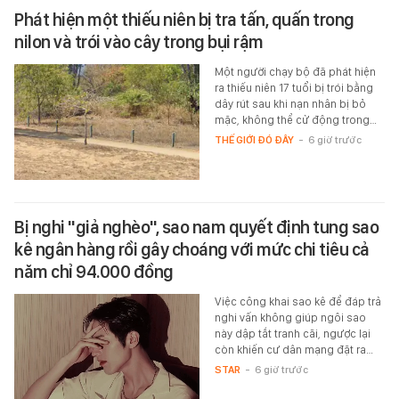
Phát hiện một thiếu niên bị tra tấn, quấn trong
nilon và trói vào cây trong bụi rậm
Một người chạy bộ đã phát hiện
ra thiếu niên 17 tuổi bị trói bằng
dây rút sau khi nạn nhân bị bỏ
mặc, không thể cử động trong…
THẾ GIỚI ĐÓ ĐÂY
-
6 giờ trước
Bị nghi "giả nghèo", sao nam quyết định tung sao
kê ngân hàng rồi gây choáng với mức chi tiêu cả
năm chỉ 94.000 đồng
Việc công khai sao kê để đáp trả
nghi vấn không giúp ngôi sao
này dập tắt tranh cãi, ngược lại
còn khiến cư dân mạng đặt ra…
STAR
-
6 giờ trước