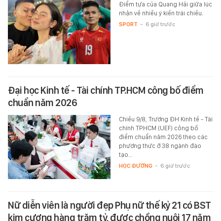
Điểm tựa của Quang Hải giữa lúc
nhận về nhiều ý kiến trái chiều.
SPORT
-
6 giờ trước
Đại học Kinh tế - Tài chính TP.HCM công bố điểm
chuẩn năm 2026
Chiều 9/8, Trường ĐH Kinh tế - Tài
chính TP.HCM (UEF) công bố
điểm chuẩn năm 2026 theo các
phương thức ở 38 ngành đào
tạo…
HỌC ĐƯỜNG
-
6 giờ trước
Nữ diễn viên là người đẹp Phụ nữ thế kỷ 21 có BST
kim cương hàng trăm tỷ, được chồng nuôi 17 năm