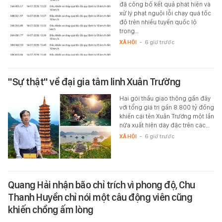
đã công bố kết quả phát hiện và
xử lý phạt nguội lỗi chạy quá tốc
độ trên nhiều tuyến quốc lộ
trong…
XÃ HỘI
-
6 giờ trước
"Sự thật" về đại gia tâm linh Xuân Trường
Hai gói thầu giao thông gần đây
với tổng giá trị gần 8.800 tỷ đồng
khiến cái tên Xuân Trường một lần
nữa xuất hiện dày đặc trên các…
XÃ HỘI
-
6 giờ trước
Quang Hải nhận bão chỉ trích vì phong độ, Chu
Thanh Huyền chỉ nói một câu động viên cũng
khiến chồng ấm lòng