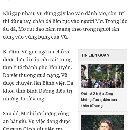
Khi gặp nhau, Vũ dùng gậy lao vào đánh Mơ, còn Trí
thì dùng tay, chân đá liên tục vào người Mơ. Trong lúc
ẩu đả, Mơ rút dao bấm mang theo trong người tấn
công vào vùng bụng của Vũ.
Bị đâm, Vũ gục ngã tại chỗ và
TIN LIÊN QUAN
được đưa đi cấp cứu tại Trung
tâm Y tế thành phố Tân Uyên.
Do vết thương quá nặng, Vũ
được chuyển lên Bệnh viện Đa
khoa tỉnh Bình Dương điều trị
Đòi nợ 2 triệu đồng
nhưng đã tử vong.
không được, đâm bạn
thân tử vong
Sau đó, Mơ bị lực lượng công
an bắt giữ. Vụ việc đang được
Cơ quan Cảnh sát điều tra,