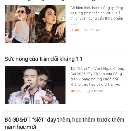
Cô hiện điều hành công ty riêng
và từng phát triển chuỗi 10 siêu
thị chuyên cung cấp thực phẩm
sạch.
STAR
-
6 giờ trước
Sức nóng của trận đối kháng 1-1
Tập 6 Anh Trai Vượt Ngàn Chông
Gai 2026 đẩy độ khó của Công
diễn 2 bằng những cuộc đối
kháng trực tiếp và giới hạn về…
MUSIK
-
6 giờ trước
Bộ GD&ĐT "siết" dạy thêm, học thêm trước thềm
năm học mới