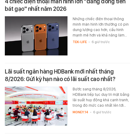
4 chiếc điện thoại màn hình lớn "đáng đồng tiền
bát gạo" nhất năm 2026
Những chiếc điện thoại thông
minh màn hình lớn thường có pin
dung lượng cao hơn, cấu hình
mạnh mẽ hơn và khả năng làm…
TEK-LIFE
-
6 giờ trước
Lãi suất ngân hàng HDBank mới nhất tháng
8/2026: Gửi kỳ hạn nào có lãi suất cao nhất?
Bước sang tháng 8/2026,
HDBank tiếp tục duy trì mặt bằng
lãi suất huy động khá cạnh tranh,
trong đó mức cao nhất lên tới…
MONEY.14
-
6 giờ trước