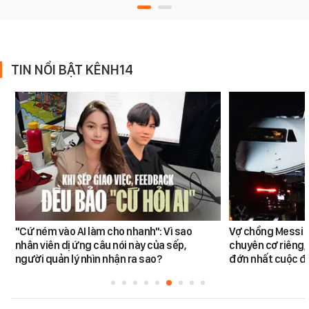
TIN NỔI BẬT KÊNH14
"Cứ ném vào AI làm cho nhanh": Vì sao
Vợ chồng Messi đ
nhân viên dị ứng câu nói này của sếp,
chuyên cơ riêng,
người quản lý nhìn nhận ra sao?
đớn nhất cuộc đờ