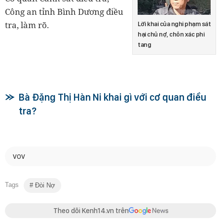
Công an tỉnh Bình Dương điều
tra, làm rõ.
Lời khai của nghi phạm sát
hại chủ nợ, chôn xác phi
tang
Bà Đặng Thị Hàn Ni khai gì với cơ quan điều
tra?
VOV
Tags
Đòi Nợ
Theo dõi Kenh14.vn trên