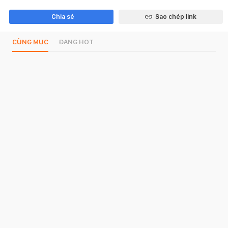
Chia sẻ
Sao chép link
CÙNG MỤC
ĐANG HOT