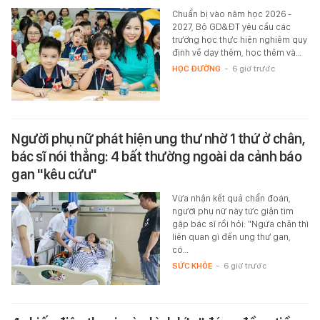
Chuẩn bị vào năm học 2026 -
2027, Bộ GD&ĐT yêu cầu các
trường học thực hiện nghiêm quy
định về dạy thêm, học thêm và…
HỌC ĐƯỜNG
-
6 giờ trước
Người phụ nữ phát hiện ung thư nhờ 1 thứ ở chân,
bác sĩ nói thẳng: 4 bất thường ngoài da cảnh báo
gan "kêu cứu"
Vừa nhận kết quả chẩn đoán,
người phụ nữ này tức giận tìm
gặp bác sĩ rồi hỏi: "Ngứa chân thì
liên quan gì đến ung thư gan,
có…
SỨC KHỎE
-
6 giờ trước