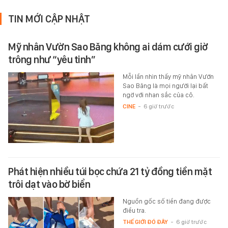
TIN MỚI CẬP NHẬT
Mỹ nhân Vườn Sao Băng không ai dám cưới giờ
trông như “yêu tinh”
Mỗi lần nhìn thấy mỹ nhân Vườn
Sao Băng là mọi người lại bất
ngờ với nhan sắc của cô.
CINE
-
6 giờ trước
Phát hiện nhiều túi bọc chứa 21 tỷ đồng tiền mặt
trôi dạt vào bờ biển
Nguồn gốc số tiền đang được
điều tra.
THẾ GIỚI ĐÓ ĐÂY
-
6 giờ trước