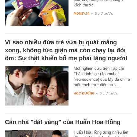
kích thước.
MONEY.14
-
6 giờ trước
Vì sao nhiều đứa trẻ vừa bị quát mắng
xong, không tức giận mà còn chạy lại đòi
ôm: Sự thật khiến bố mẹ phải lặng người!
Một nghiên cứu trên Tạp chí
Thần kinh học (Journal of
Neuroscience) của Mỹ đã chỉ ra
một cách trực diện hơn:…
HỌC ĐƯỜNG
-
6 giờ trước
Căn nhà "dát vàng" của Huấn Hoa Hồng
Huấn Hoa Hồng từng nhiều lần