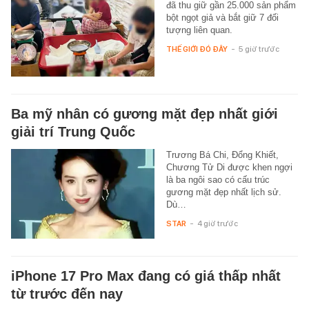
đã thu giữ gần 25.000 sản phẩm
bột ngọt giả và bắt giữ 7 đối
tượng liên quan.
THẾ GIỚI ĐÓ ĐÂY
-
5 giờ trước
Ba mỹ nhân có gương mặt đẹp nhất giới
giải trí Trung Quốc
Trương Bá Chi, Đổng Khiết,
Chương Tử Di được khen ngợi
là ba ngôi sao có cấu trúc
gương mặt đẹp nhất lịch sử.
Dù…
STAR
-
4 giờ trước
iPhone 17 Pro Max đang có giá thấp nhất
từ trước đến nay