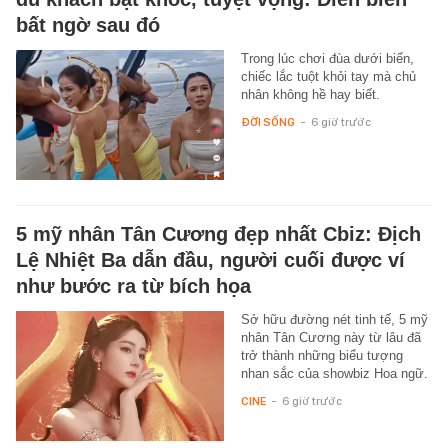
bất ngờ sau đó
Trong lúc chơi đùa dưới biển,
chiếc lắc tuột khỏi tay mà chủ
nhân không hề hay biết.
ĐỜI SỐNG
-
6 giờ trước
5 mỹ nhân Tân Cương đẹp nhất Cbiz: Địch
Lệ Nhiệt Ba dẫn đầu, người cuối được ví
như bước ra từ bích họa
Sở hữu đường nét tinh tế, 5 mỹ
nhân Tân Cương này từ lâu đã
trở thành những biểu tượng
nhan sắc của showbiz Hoa ngữ.
CINE
-
6 giờ trước