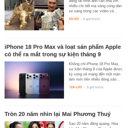
đăng tải hình ảnh căn nhà với
nhiều chi tiết mạ vàng cùng dàn
xe sang trong các video và…
XÃ HỘI
-
5 giờ trước
iPhone 18 Pro Max và loạt sản phẩm Apple
có thể ra mắt trong sự kiện tháng 9
Không chỉ iPhone 18 Pro Max,
sự kiện tháng 9 của Apple được
kỳ vọng sẽ mang đến một màn
làm mới trên nhiều dòng sản…
TEK-LIFE
-
5 giờ trước
Tròn 20 năm nhìn lại Mai Phương Thuý
Sau 20 năm đăng quang, Hoa