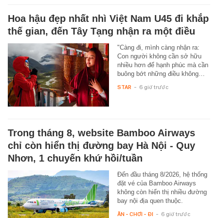
Hoa hậu đẹp nhất nhì Việt Nam U45 đi khắp
thế gian, đến Tây Tạng nhận ra một điều
"Càng đi, mình càng nhận ra:
Con người không cần sở hữu
nhiều hơn để hạnh phúc mà cần
buông bớt những điều không…
STAR
-
6 giờ trước
Trong tháng 8, website Bamboo Airways
chỉ còn hiển thị đường bay Hà Nội - Quy
Nhơn, 1 chuyến khứ hồi/tuần
Đến đầu tháng 8/2026, hệ thống
đặt vé của Bamboo Airways
không còn hiển thị nhiều đường
bay nội địa quen thuộc.
ĂN - CHƠI - ĐI
-
6 giờ trước