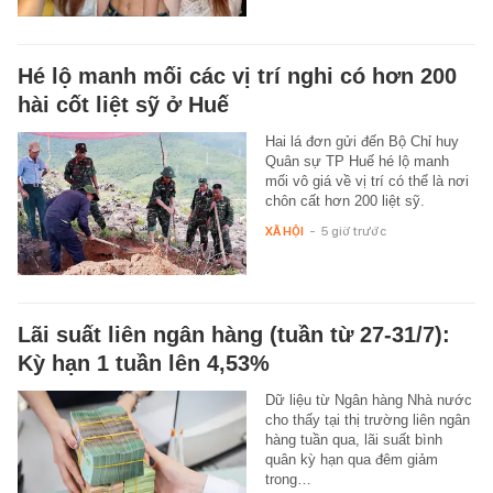
Hé lộ manh mối các vị trí nghi có hơn 200
hài cốt liệt sỹ ở Huế
Hai lá đơn gửi đến Bộ Chỉ huy
Quân sự TP Huế hé lộ manh
mối vô giá về vị trí có thể là nơi
chôn cất hơn 200 liệt sỹ.
XÃ HỘI
-
5 giờ trước
Lãi suất liên ngân hàng (tuần từ 27-31/7):
Kỳ hạn 1 tuần lên 4,53%
Dữ liệu từ Ngân hàng Nhà nước
cho thấy tại thị trường liên ngân
hàng tuần qua, lãi suất bình
quân kỳ hạn qua đêm giảm
trong…