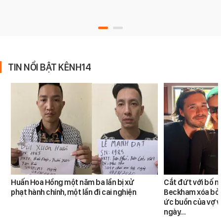
TIN NỔI BẬT KÊNH14
Huấn Hoa Hồng một năm ba lần bị xử
Cắt đứt với bố m
phạt hành chính, một lần đi cai nghiện
Beckham xóa bỏ k
ức buồn của vợ v
ngày…