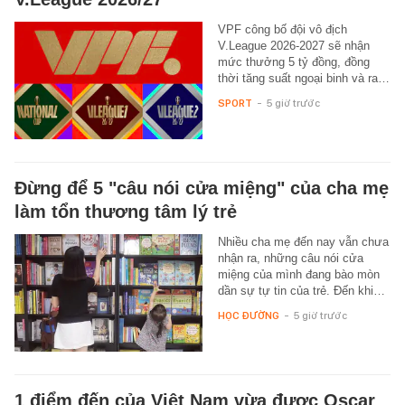
VPF công bố đội vô địch
V.League 2026-2027 sẽ nhận
mức thưởng 5 tỷ đồng, đồng
thời tăng suất ngoại binh và ra…
SPORT
-
5 giờ trước
Đừng để 5 "câu nói cửa miệng" của cha mẹ
làm tổn thương tâm lý trẻ
Nhiều cha mẹ đến nay vẫn chưa
nhận ra, những câu nói cửa
miệng của mình đang bào mòn
dần sự tự tin của trẻ. Đến khi…
HỌC ĐƯỜNG
-
5 giờ trước
1 điểm đến của Việt Nam vừa được Oscar