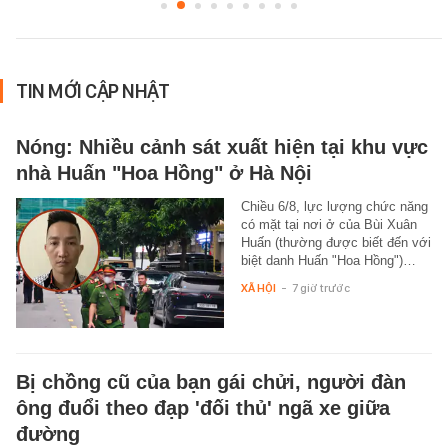
TIN MỚI CẬP NHẬT
Nóng: Nhiều cảnh sát xuất hiện tại khu vực
nhà Huấn "Hoa Hồng" ở Hà Nội
Chiều 6/8, lực lượng chức năng
có mặt tại nơi ở của Bùi Xuân
Huấn (thường được biết đến với
biệt danh Huấn "Hoa Hồng")…
XÃ HỘI
-
7 giờ trước
Bị chồng cũ của bạn gái chửi, người đàn
ông đuổi theo đạp 'đối thủ' ngã xe giữa
đường