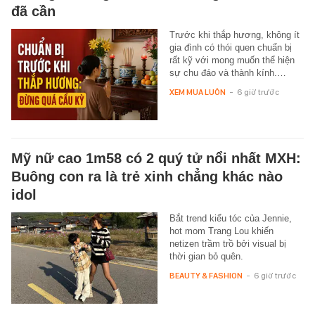
đã cần
Trước khi thắp hương, không ít
gia đình có thói quen chuẩn bị
rất kỹ với mong muốn thể hiện
sự chu đáo và thành kính.…
XEM MUA LUÔN
-
6 giờ trước
Mỹ nữ cao 1m58 có 2 quý tử nổi nhất MXH:
Buông con ra là trẻ xinh chẳng khác nào
idol
Bắt trend kiểu tóc của Jennie,
hot mom Trang Lou khiến
netizen trầm trồ bởi visual bị
thời gian bỏ quên.
BEAUTY & FASHION
-
6 giờ trước