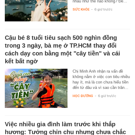
nhau như thế nào không? Để…
SỨC KHỎE
-
6 giờ trước
Cậu bé 8 tuổi tiêu sạch 500 nghìn đồng
trong 3 ngày, bà mẹ ở TP.HCM thay đổi
cách dạy con bằng một "cây tiền" và cái
kết bất ngờ
Chị Minh Anh nhận ra vấn đề
không nằm ở việc con tiêu nhiều
hay ít, mà là con chưa hiểu tiền
đến từ đâu và vì sao cần trân…
HỌC ĐƯỜNG
-
6 giờ trước
Việc nhiều gia đình làm trước khi thắp
hương: Tưởng chỉn chu nhưng chưa chắc