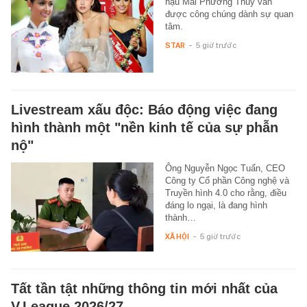
hậu Mai Phương Thuý vẫn
được công chúng dành sự quan
tâm.
STAR
-
5 giờ trước
Livestream xấu độc: Báo động việc đang
hình thành một "nền kinh tế của sự phẫn
nộ"
Ông Nguyễn Ngọc Tuấn, CEO
Công ty Cổ phần Công nghệ và
Truyền hình 4.0 cho rằng, điều
đáng lo ngại, là đang hình
thành…
XÃ HỘI
-
5 giờ trước
Tất tần tật những thông tin mới nhất của
V.League 2026/27