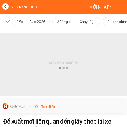
MỚI NHẤT
VỀ TRANG CHỦ
MỚI NHẤT
#World Cup 2026
#Sống xanh - Chạy điện
#Hành chính
Xem thêm
Tek-life
Đề xuất mới liên quan đến giấy phép lái xe