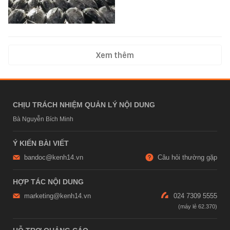
Xem thêm
CHỊU TRÁCH NHIỆM QUẢN LÝ NỘI DUNG
Bà Nguyễn Bích Minh
Ý KIẾN BÀI VIẾT
bandoc@kenh14.vn
Câu hỏi thường gặp
HỢP TÁC NỘI DUNG
marketing@kenh14.vn
024 7309 5555