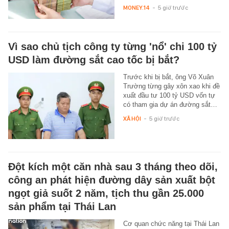
MONEY.14
-
5 giờ trước
Vì sao chủ tịch công ty từng 'nổ' chi 100 tỷ
USD làm đường sắt cao tốc bị bắt?
Trước khi bị bắt, ông Võ Xuân
Trường từng gây xôn xao khi đề
xuất đầu tư 100 tỷ USD vốn tự
có tham gia dự án đường sắt…
XÃ HỘI
-
5 giờ trước
Đột kích một căn nhà sau 3 tháng theo dõi,
công an phát hiện đường dây sản xuất bột
ngọt giả suốt 2 năm, tịch thu gần 25.000
sản phẩm tại Thái Lan
Cơ quan chức năng tại Thái Lan