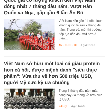
Quốc gia có lượng khách đến Việt Nam
đông nhất 7 tháng đầu năm, vượt Hàn
Quốc và Nga, gấp gần 6 lần Ấn Độ
Việt Nam đón gần 14 triệu lượt
khách quốc tế sau 7 tháng đầu
năm. Trong đó, một thị trường
tiếp tục dẫn đầu với hơn 3
triệu…
ĂN - CHƠI - ĐI
-
4 giờ trước
Việt Nam sở hữu một loại cá giàu protein
hơn cá hồi, được mệnh danh "siêu thực
phẩm": Vừa thu về hơn 500 triệu USD,
người Mỹ cực kỳ ưa chuộng
Trong 7 tháng đầu năm mặt
hàng này đã mang về hơn nửa
tỷ USD.
XÃ HỘI
-
4 giờ trước