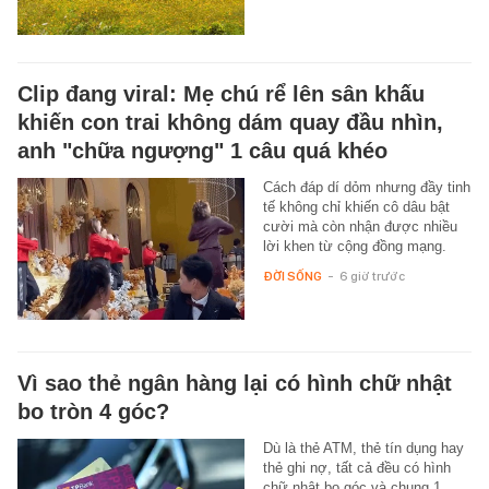
Clip đang viral: Mẹ chú rể lên sân khấu
khiến con trai không dám quay đầu nhìn,
anh "chữa ngượng" 1 câu quá khéo
Cách đáp dí dỏm nhưng đầy tinh
tế không chỉ khiến cô dâu bật
cười mà còn nhận được nhiều
lời khen từ cộng đồng mạng.
ĐỜI SỐNG
-
6 giờ trước
Vì sao thẻ ngân hàng lại có hình chữ nhật
bo tròn 4 góc?
Dù là thẻ ATM, thẻ tín dụng hay
thẻ ghi nợ, tất cả đều có hình
chữ nhật bo góc và chung 1