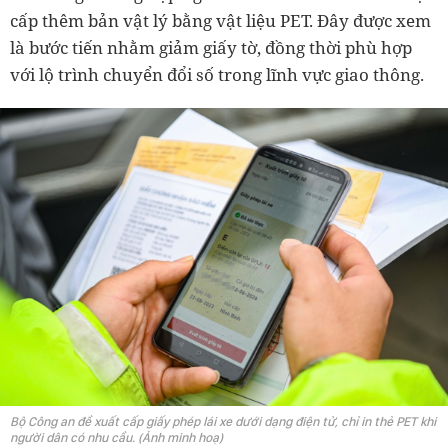
cấp thêm bản vật lý bằng vật liệu PET. Đây được xem
là bước tiến nhằm giảm giấy tờ, đồng thời phù hợp
với lộ trình chuyển đổi số trong lĩnh vực giao thông.
Bộ Công an đề xuất cấp giấy phép lái xe dưới dạng điện tử, chỉ in thẻ PET khi
người dân có nhu cầu. (Ảnh minh hoạ)