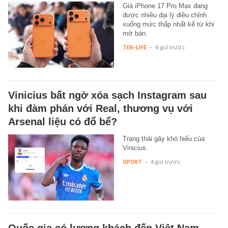
Giá iPhone 17 Pro Max đang
được nhiều đại lý điều chỉnh
xuống mức thấp nhất kể từ khi
mở bán.
TEK-LIFE
-
4 giờ trước
Vinicius bất ngờ xóa sạch Instagram sau
khi đàm phán với Real, thương vụ với
Arsenal liệu có đổ bể?
Trạng thái gây khó hiểu của
Vinicius.
SPORT
-
4 giờ trước