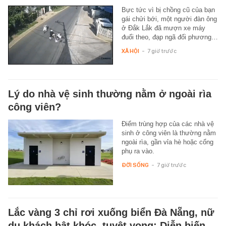
Bực tức vì bị chồng cũ của bạn
gái chửi bới, một người đàn ông
ở Đắk Lắk đã mượn xe máy
đuổi theo, đạp ngã đối phương…
XÃ HỘI
-
7 giờ trước
Lý do nhà vệ sinh thường nằm ở ngoài rìa
công viên?
Điểm trùng hợp của các nhà vệ
sinh ở công viên là thường nằm
ngoài rìa, gần vỉa hè hoặc cổng
phụ ra vào.
ĐỜI SỐNG
-
7 giờ trước
Lắc vàng 3 chỉ rơi xuống biển Đà Nẵng, nữ
du khách bật khóc, tuyệt vọng: Diễn biến