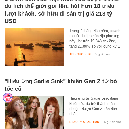
du lịch thế giới gọi tên, hút hơn 18 triệu
lượt khách, sở hữu di sản trị giá 213 tỷ
USD
Trong 7 tháng đầu năm, doanh
thu từ du lịch của địa phương
này đạt trên 19.348 tỷ đồng,
tăng 21,80% so với cùng kỳ…
ĂN - CHƠI - ĐI
-
5 giờ trước
"Hiệu ứng Sadie Sink" khiến Gen Z từ bỏ
tóc cũ
Hiệu ứng từ Sadie Sink đang
khiến tóc đỏ trở thành màu
nhuộm được Gen Z săn đón
nhất.
BEAUTY & FASHION
-
5 giờ trước