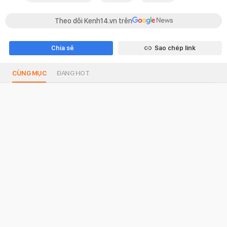
Theo dõi Kenh14.vn trên
Chia sẻ
Sao chép link
CÙNG MỤC
ĐANG HOT