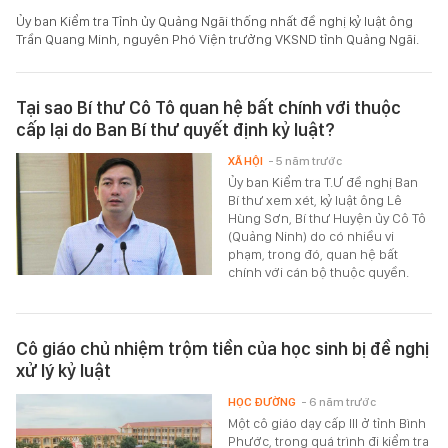
Ủy ban Kiểm tra Tỉnh ủy Quảng Ngãi thống nhất đề nghị kỷ luật ông
Trần Quang Minh, nguyên Phó Viện trưởng VKSND tỉnh Quảng Ngãi.
Tại sao Bí thư Cô Tô quan hệ bất chính với thuộc
cấp lại do Ban Bí thư quyết định kỷ luật?
XÃ HỘI
- 5 năm trước
Ủy ban Kiểm tra T.Ư đề nghị Ban
Bí thư xem xét, kỷ luật ông Lê
Hùng Sơn, Bí thư Huyện ủy Cô Tô
(Quảng Ninh) do có nhiều vi
phạm, trong đó, quan hệ bất
chính với cán bộ thuộc quyền.
Cô giáo chủ nhiệm trộm tiền của học sinh bị đề nghị
xử lý kỷ luật
HỌC ĐƯỜNG
- 6 năm trước
Một cô giáo dạy cấp III ở tỉnh Bình
Phước, trong quá trình đi kiểm tra