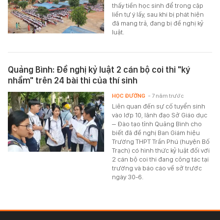
thấy tiền học sinh để trong cặp
liền tự ý lấy, sau khi bị phát hiện
đã mang trả, đang bị đề nghị kỷ
luật.
Quảng Bình: Đề nghị kỷ luật 2 cán bộ coi thi "ký
nhầm" trên 24 bài thi của thí sinh
HỌC ĐƯỜNG
- 7 năm trước
Liên quan đến sự cố tuyển sinh
vào lớp 10, lãnh đạo Sở Giáo dục
– Đào tạo tỉnh Quảng Bình cho
biết đã đề nghị Ban Giám hiệu
Trường THPT Trần Phú (huyện Bố
Trạch) có hình thức kỷ luật đối với
2 cán bộ coi thi đang công tác tại
trường và báo cáo về sở trước
ngày 30-6.