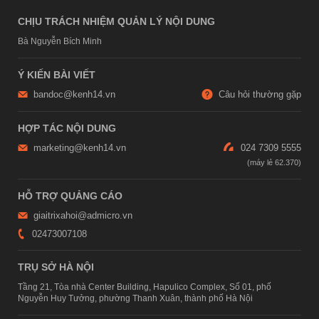
CHỊU TRÁCH NHIỆM QUẢN LÝ NỘI DUNG
Bà Nguyễn Bích Minh
Ý KIẾN BÀI VIẾT
bandoc@kenh14.vn
Câu hỏi thường gặp
HỢP TÁC NỘI DUNG
marketing@kenh14.vn
024 7309 5555
HỖ TRỢ QUẢNG CÁO
giaitrixahoi@admicro.vn
02473007108
TRỤ SỞ HÀ NỘI
Tầng 21, Tòa nhà Center Building, Hapulico Complex, Số 01, phố
Nguyễn Huy Tưởng, phường Thanh Xuân, thành phố Hà Nội