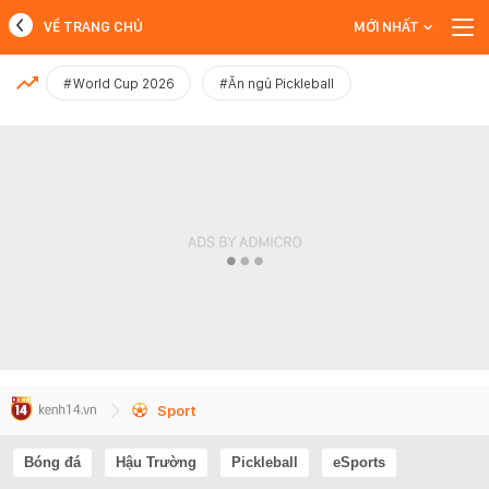
VỀ TRANG CHỦ
MỚI NHẤT
MỚI NHẤT
#World Cup 2026
#Ăn ngủ Pickleball
Xem thêm
Sport
Bóng đá
Hậu Trường
Pickleball
eSports