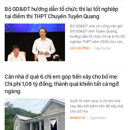
Bộ GD&ĐT hướng dẫn tổ chức thi lại tốt nghiệp
tại điểm thi THPT Chuyên Tuyên Quang
Bộ GD&ĐT vừa có công văn gửi
Sở GD&ĐT tỉnh Tuyên Quang,
hướng dẫn tổ chức thi lại kì thi tốt
nghiệp THPT năm 2026 cho các…
HỌC ĐƯỜNG
-
1 giờ trước
Căn nhà ở quê 6 chị em góp tiền xây cho bố mẹ:
Chi phí 1,08 tỷ đồng, thành quả khiến tất cả ngỡ
ngàng
Suốt 10 năm qua, 6 chị em nhà
này đều tiết kiệm tiền để xây nhà
cho bố mẹ.
MONEY.14
-
1 giờ trước