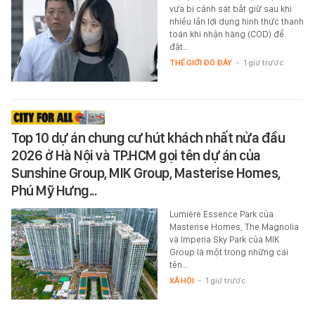
vừa bị cảnh sát bắt giữ sau khi
nhiều lần lợi dụng hình thức thanh
toán khi nhận hàng (COD) để
đặt…
THẾ GIỚI ĐÓ ĐÂY
-
1 giờ trước
Top 10 dự án chung cư hút khách nhất nửa đầu
2026 ở Hà Nội và TP.HCM gọi tên dự án của
Sunshine Group, MIK Group, Masterise Homes,
Phú Mỹ Hưng...
Lumière Essence Park của
Masterise Homes, The Magnolia
và Imperia Sky Park của MIK
Group là một trong những cái
tên…
XÃ HỘI
-
1 giờ trước