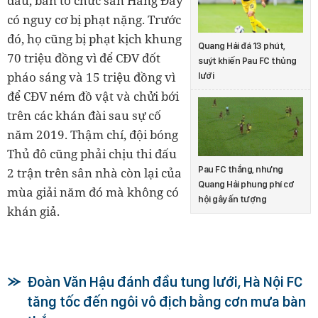
đấu, ban tổ chức sân Hàng Đẫy
có nguy cơ bị phạt nặng. Trước
đó, họ cũng bị phạt kịch khung
Quang Hải đá 13 phút,
70 triệu đồng vì để CĐV đốt
suýt khiến Pau FC thủng
pháo sáng và 15 triệu đồng vì
lưới
để CĐV ném đồ vật và chửi bới
trên các khán đài sau sự cố
năm 2019. Thậm chí, đội bóng
Thủ đô cũng phải chịu thi đấu
Pau FC thắng, nhưng
2 trận trên sân nhà còn lại của
Quang Hải phung phí cơ
mùa giải năm đó mà không có
hội gây ấn tượng
khán giả.
Đoàn Văn Hậu đánh đầu tung lưới, Hà Nội FC
tăng tốc đến ngôi vô địch bằng cơn mưa bàn