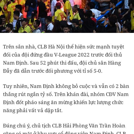
Trên sân nhà, CLB Hà Nội thể hiện sức mạnh tuyệt
đối của đội đứng đầu V-League 2022 trước đối thủ
Nam Định. Sau 52 phút thi đấu, đội chủ sân Hàng
Đẫy đã dẫn trước đối phương với tỉ số 5-0.
Tuy nhiên, Nam Định không bỏ cuộc và vẫn có 2 bàn
thắng rút ngắn tỷ số. Trên khán đài, nhóm CĐV Nam
Định đốt pháo sáng ăn mừng khiến lực lượng chức
năng phải vất vả dập tắt.
Đáng chú ý, chủ tịch CLB Hải Phòng Văn Trần Hoàn
cũng có mặt ở khu vực cổ động viên Nam Định. CLB