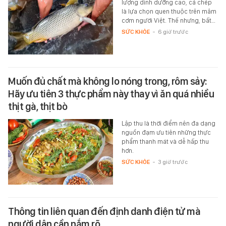
lượng dinh dưỡng cao, cá chép
là lựa chọn quen thuộc trên mâm
cơm người Việt. Thế nhưng, bất…
SỨC KHỎE
-
6 giờ trước
Muốn đủ chất mà không lo nóng trong, rôm sảy:
Hãy ưu tiên 3 thực phẩm này thay vì ăn quá nhiều
thịt gà, thịt bò
Lập thu là thời điểm nên đa dạng
nguồn đạm ưu tiên những thực
phẩm thanh mát và dễ hấp thu
hơn.
SỨC KHỎE
-
3 giờ trước
Thông tin liên quan đến định danh điện tử mà
người dân cần nắm rõ