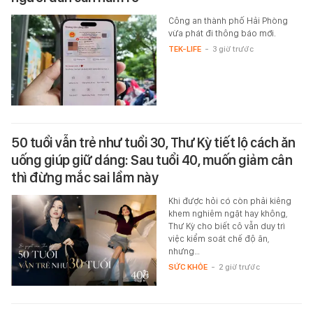
Công an thành phố Hải Phòng
vừa phát đi thông báo mới.
TEK-LIFE
-
3 giờ trước
50 tuổi vẫn trẻ như tuổi 30, Thư Kỳ tiết lộ cách ăn
uống giúp giữ dáng: Sau tuổi 40, muốn giảm cân
thì đừng mắc sai lầm này
Khi được hỏi có còn phải kiêng
khem nghiêm ngặt hay không,
Thư Kỳ cho biết cô vẫn duy trì
việc kiểm soát chế độ ăn,
nhưng…
SỨC KHỎE
-
2 giờ trước