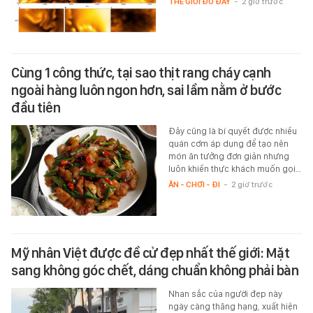
THẾ GIỚI ĐÓ ĐÂY
-
2 giờ trước
Cùng 1 công thức, tại sao thịt rang cháy cạnh
ngoài hàng luôn ngon hơn, sai lầm nằm ở bước
đầu tiên
Đây cũng là bí quyết được nhiều
quán cơm áp dụng để tạo nên
món ăn tưởng đơn giản nhưng
luôn khiến thực khách muốn gọi…
ĂN - CHƠI - ĐI
-
2 giờ trước
Mỹ nhân Việt được đề cử đẹp nhất thế giới: Mặt
sang không góc chết, dáng chuẩn không phải bàn
Nhan sắc của người đẹp này
ngày càng thăng hạng, xuất hiện