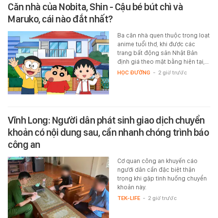
Căn nhà của Nobita, Shin - Cậu bé bút chì và
Maruko, cái nào đắt nhất?
Ba căn nhà quen thuộc trong loạt
anime tuổi thơ, khi được các
trang bất động sản Nhật Bản
định giá theo mặt bằng hiện tại,…
HỌC ĐƯỜNG
-
2 giờ trước
Vĩnh Long: Người dân phát sinh giao dịch chuyển
khoản có nội dung sau, cần nhanh chóng trình báo
công an
Cơ quan công an khuyến cáo
người dân cần đặc biệt thận
trọng khi gặp tình huống chuyển
khoản này.
TEK-LIFE
-
2 giờ trước