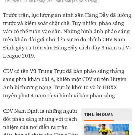
Chủ tịch CLB Hải Phòng Văn Trần Hoàn (áo polo trắng).
Trước trận, lực lượng an ninh sân Hàng Đẫy đã lường
trước và kiểm soát chặt chẽ. Tuy nhiên, pháo sáng
vẫn có thể tuồn vào sân. Những hình ảnh pháo sáng
trên khán đài gợi nhớ đến sự cố do chính CĐV Nam
Định gây ra trên sân Hàng Đẫy cách đây 3 năm tại V-
League 2019.
CĐV có tên Vũ Trung Trực đã bắn pháo sáng thẳng
sang phía khán đài A, khiến một CĐV nữ tên Huyền
Anh bị thương nặng. Trực bị khởi tố và bị HĐXX
tuyên phạt 4 năm tù vì hành vi bắn pháo sáng.
CĐV Nam Định là những người
TIN LIÊN QUAN
đốt pháo sáng nhưng với trách
nhiệm của nơi diễn ra trận