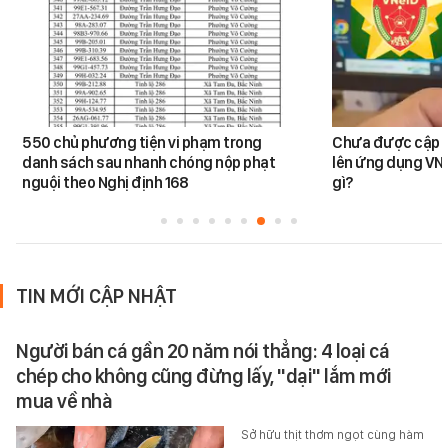
550 chủ phương tiện vi phạm trong
Chưa được cập n
danh sách sau nhanh chóng nộp phạt
lên ứng dụng VNe
nguội theo Nghị định 168
gì?
TIN MỚI CẬP NHẬT
Người bán cá gần 20 năm nói thẳng: 4 loại cá
chép cho không cũng đừng lấy, "dại" lắm mới
mua về nhà
Sở hữu thịt thơm ngọt cùng hàm