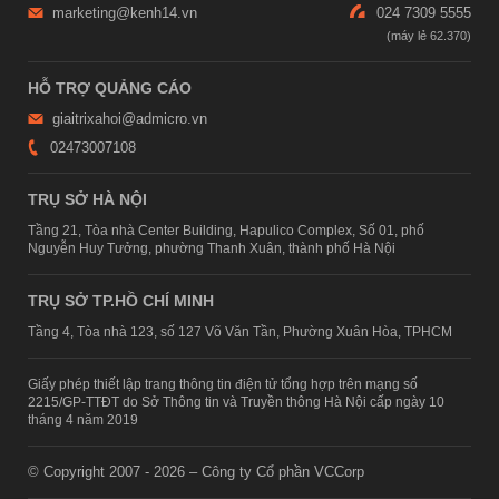
marketing@kenh14.vn
024 7309 5555
HỖ TRỢ QUẢNG CÁO
giaitrixahoi@admicro.vn
02473007108
TRỤ SỞ HÀ NỘI
Tầng 21, Tòa nhà Center Building, Hapulico Complex, Số 01, phố
Nguyễn Huy Tưởng, phường Thanh Xuân, thành phố Hà Nội
TRỤ SỞ TP.HỒ CHÍ MINH
Tầng 4, Tòa nhà 123, số 127 Võ Văn Tần, Phường Xuân Hòa, TPHCM
Giấy phép thiết lập trang thông tin điện tử tổng hợp trên mạng số
2215/GP-TTĐT do Sở Thông tin và Truyền thông Hà Nội cấp ngày 10
tháng 4 năm 2019
© Copyright 2007 - 2026 – Công ty Cổ phần VCCorp