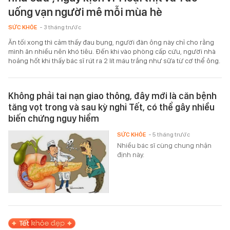
uống vạn người mê mỗi mùa hè
SỨC KHỎE
- 3 tháng trước
Ăn tối xong thì cảm thấy đau bụng, người đàn ông này chỉ cho rằng
mình ăn nhiều nên khó tiêu. Đến khi vào phòng cấp cứu, người nhà
hoảng hốt khi thấy bác sĩ rút ra 2 lít máu trắng như sữa từ cơ thể ông.
Không phải tai nạn giao thông, đây mới là căn bệnh
tăng vọt trong và sau kỳ nghỉ Tết, có thể gây nhiều
biến chứng nguy hiểm
SỨC KHỎE
- 5 tháng trước
Nhiều bác sĩ cùng chung nhận
định này.