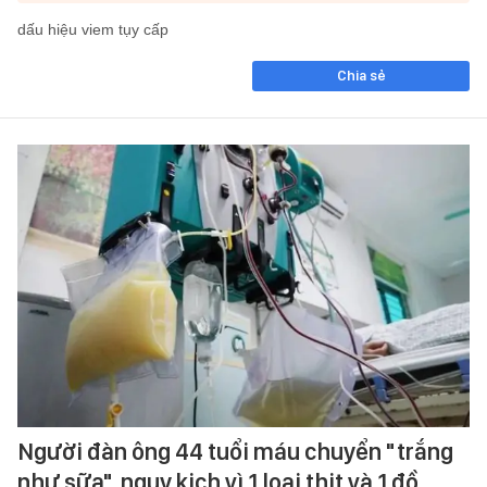
dấu hiệu viem tụy cấp
Chia sẻ
Người đàn ông 44 tuổi máu chuyển "trắng
như sữa", nguy kịch vì 1 loại thịt và 1 đồ