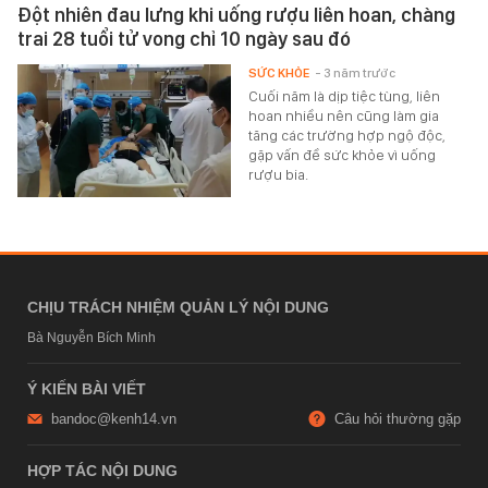
Đột nhiên đau lưng khi uống rượu liên hoan, chàng
trai 28 tuổi tử vong chỉ 10 ngày sau đó
SỨC KHỎE
- 3 năm trước
Cuối năm là dịp tiệc tùng, liên
hoan nhiều nên cũng làm gia
tăng các trường hợp ngộ độc,
gặp vấn đề sức khỏe vì uống
rượu bia.
CHỊU TRÁCH NHIỆM QUẢN LÝ NỘI DUNG
Bà Nguyễn Bích Minh
Ý KIẾN BÀI VIẾT
bandoc@kenh14.vn
Câu hỏi thường gặp
HỢP TÁC NỘI DUNG