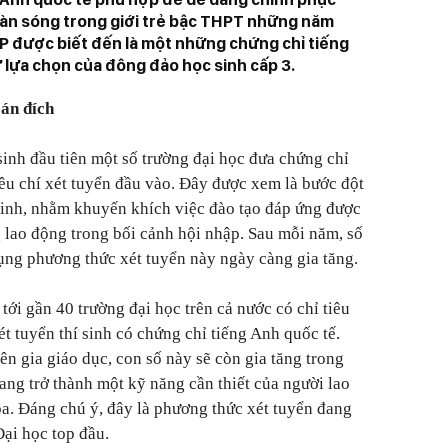
làn sóng trong giới trẻ bậc THPT những năm
P được biết đến là một những chứng chỉ tiếng
ự lựa chọn của đông đảo học sinh cấp 3.
án đích
nh đầu tiên một số trường đại học đưa chứng chỉ
iêu chí xét tuyển đầu vào. Đây được xem là bước đột
sinh, nhằm khuyến khích việc đào tạo đáp ứng được
g lao động trong bối cảnh hội nhập. Sau mỗi năm, số
ụng phương thức xét tuyển này ngày càng gia tăng.
ới gần 40 trường đại học trên cả nước có chỉ tiêu
ét tuyển thí sinh có chứng chỉ tiếng Anh quốc tế.
n gia giáo dục, con số này sẽ còn gia tăng trong
ang trở thành một kỹ năng cần thiết của người lao
óa. Đáng chú ý, đây là phương thức xét tuyển đang
ại học top đầu.