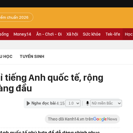
iểm chuẩn 2026
 sống
Money.14
Ăn - Chơi - Đi
Xã hội
Sức khỏe
Tek-life
Học
U HỌC
TUYỂN SINH
 tiếng Anh quốc tế, rộng
àng đầu
4:15
Nghe đọc bài
Theo dõi Kenh14.vn trên
 Anh quốc tế phù hợp để dễ dàng chinh phục