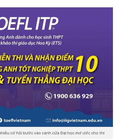
nhiều cơ hội bước vào cánh cửa Đại học mơ ước cho thí