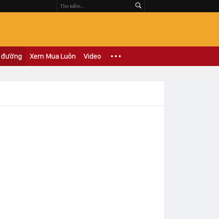
 đường
Xem Mua Luôn
Video