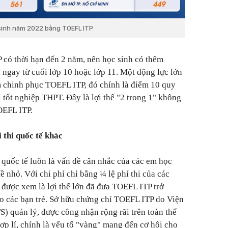
sinh năm 2022 bằng TOEFL ITP
 có thời hạn đến 2 năm, nên học sinh có thêm
i ngay từ cuối lớp 10 hoặc lớp 11. Một động lực lớn
âm chinh phục TOEFL ITP, đó chính là điểm 10 quy
 tốt nghiệp THPT. Đây là lợi thế "2 trong 1" không
OEFL ITP.
i thi quốc tế khác
 quốc tế luôn là vấn đề cân nhắc của các em học
ề nhỏ. Với chi phí chỉ bằng ¼ lệ phí thi của các
 được xem là lợi thế lớn đã đưa TOEFL ITP trở
o các bạn trẻ. Sở hữu chứng chỉ TOEFL ITP do Viện
) quản lý, được công nhận rộng rãi trên toàn thế
ợp lí, chính là yếu tố "vàng" mang đến cơ hội cho