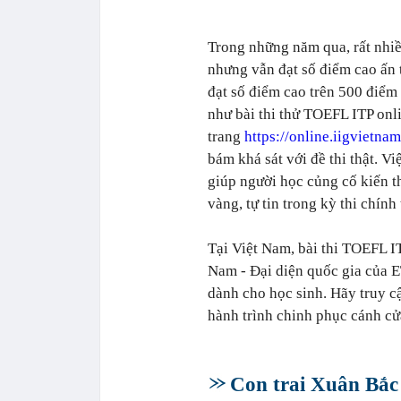
Trong những năm qua, rất nhiề
nhưng vẫn đạt số điểm cao ấn 
đạt số điểm cao trên 500 điểm 
như bài thi thử TOEFL ITP onl
trang
https://online.iigvietna
bám khá sát với đề thi thật. Vi
giúp người học củng cố kiến th
vàng, tự tin trong kỳ thi chín
Tại Việt Nam, bài thi TOEFL IT
Nam - Đại diện quốc gia của ET
dành cho học sinh. Hãy truy c
hành trình chinh phục cánh c
Con trai Xuân Bắc