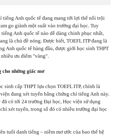
 tiếng Anh quốc tế đang mang tới lợi thế nổi trội
 cam go giành một suất vào trường đại học. Tuy
ỉ tiếng Anh quốc tế nào dễ dàng chinh phục nhất,
ang là chủ đề nóng. Được biết, TOEFL ITP đang là
ếng Anh quốc tế hàng đầu, được giới học sinh THPT
t nhiều ưu điểm "vàng".
 cho những giấc mơ
ọc sinh cấp THPT lựa chọn TOEFL ITP, chính là
 viện đang xét tuyển bằng chứng chỉ tiếng Anh này.
đã có tới 24 trường Đại học, Học viện sử dụng
chí xét tuyển, trong số đó có nhiều trường đại học
tên tuổi danh tiếng – niềm mơ ước của bao thế hệ