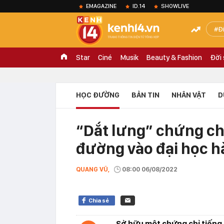
EMAGAZINE
ID.14
SHOWLIVE
Đ
Star
Ciné
Musik
Beauty & Fashion
Đời
HỌC ĐƯỜNG
BẢN TIN
NHÂN VẬT
D
“Dắt lưng” chứng chỉ
đường vào đại học h
QUANG VŨ,
08:00 06/08/2022
Chia sẻ
Sở hữu một chứng chỉ tiếng