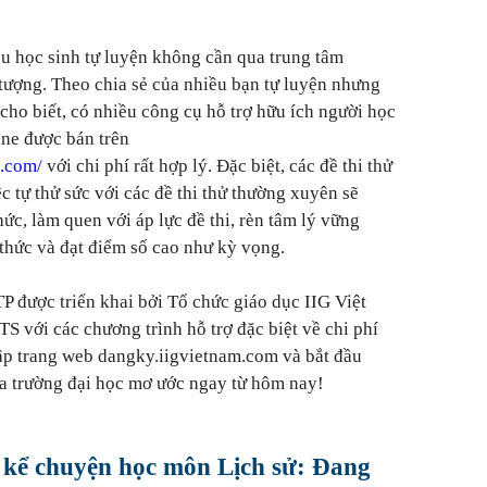
u học sinh tự luyện không cần qua trung tâm
tượng. Theo chia sẻ của nhiều bạn tự luyện nhưng
cho biết, có nhiều công cụ hỗ trợ hữu ích người học
ine được bán trên
m.com/
với chi phí rất hợp lý. Đặc biệt, các đề thi thử
ệc tự thử sức với các đề thi thử thường xuyên sẽ
ức, làm quen với áp lực đề thi, rèn tâm lý vững
h thức và đạt điểm số cao như kỳ vọng.
P được triển khai bởi Tổ chức giáo dục IIG Việt
S với các chương trình hỗ trợ đặc biệt về chi phí
ập trang web dangky.iigvietnam.com và bắt đầu
ửa trường đại học mơ ước ngay từ hôm nay!
 kể chuyện học môn Lịch sử: Đang