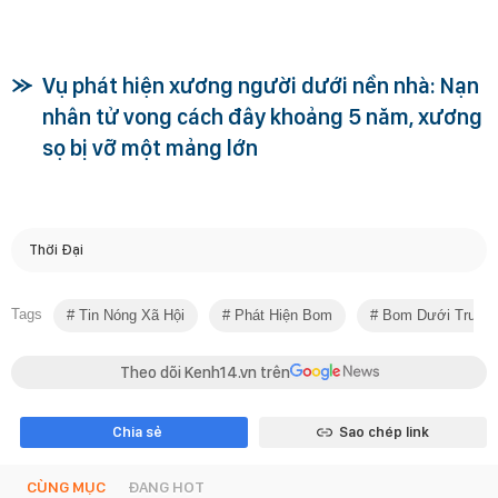
Vụ phát hiện xương người dưới nền nhà: Nạn
nhân tử vong cách đây khoảng 5 năm, xương
sọ bị vỡ một mảng lớn
Thời Đại
Tags
Tin Nóng Xã Hội
Phát Hiện Bom
Bom Dưới Trườn
Theo dõi Kenh14.vn trên
Chia sẻ
Sao chép link
CÙNG MỤC
ĐANG HOT