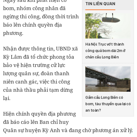
TIN LIÊN QUAN
bom, nhóm công nhân đã
ngừng thi công, đồng thời trình
báo lên chính quyền địa
phương.
Hà Nội: Trục vớt thành
Nhận được thông tin, UBND xã
công quả bom dài 2m ở
Kỳ Lâm đã tổ chức phong tỏa
chân cầu Long Biên
bảo vệ hiện trường cử lực
lượng quân sự, đoàn thanh
niên canh gác, việc thi công
của nhà thầu phải tạm dừng
lại.
Gầm cầu Long Biên có
bom, tàu thuyền qua lại có
an toàn?
Hiện chính quyền địa phương
đã báo cáo lên Ban chỉ huy
Quân sự huyện Kỳ Anh và đang chờ phương án xử lý.