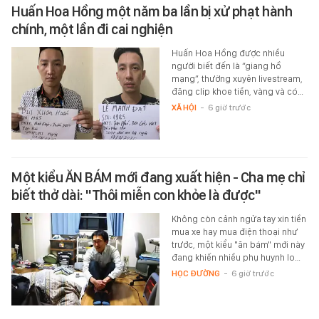
Huấn Hoa Hồng một năm ba lần bị xử phạt hành
chính, một lần đi cai nghiện
Huấn Hoa Hồng được nhiều
người biết đến là “giang hồ
mạng”, thường xuyên livestream,
đăng clip khoe tiền, vàng và có…
XÃ HỘI
-
6 giờ trước
Một kiểu ĂN BÁM mới đang xuất hiện - Cha mẹ chỉ
biết thở dài: "Thôi miễn con khỏe là được"
Không còn cảnh ngửa tay xin tiền
mua xe hay mua điện thoại như
trước, một kiểu "ăn bám" mới này
đang khiến nhiều phụ huynh lo…
HỌC ĐƯỜNG
-
6 giờ trước