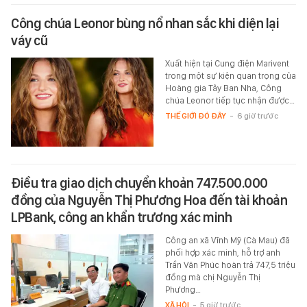
Công chúa Leonor bùng nổ nhan sắc khi diện lại
váy cũ
Xuất hiện tại Cung điện Marivent
trong một sự kiện quan trọng của
Hoàng gia Tây Ban Nha, Công
chúa Leonor tiếp tục nhận được…
THẾ GIỚI ĐÓ ĐÂY
-
6 giờ trước
Điều tra giao dịch chuyển khoản 747.500.000
đồng của Nguyễn Thị Phương Hoa đến tài khoản
LPBank, công an khẩn trương xác minh
Công an xã Vĩnh Mỹ (Cà Mau) đã
phối hợp xác minh, hỗ trợ anh
Trần Văn Phúc hoàn trả 747,5 triệu
đồng mà chị Nguyễn Thị
Phương…
XÃ HỘI
-
5 giờ trước