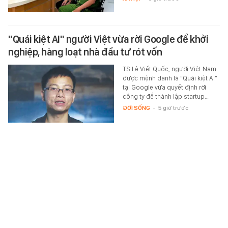
"Quái kiệt AI" người Việt vừa rời Google để khởi
nghiệp, hàng loạt nhà đầu tư rót vốn
TS Lê Viết Quốc, người Việt Nam
được mệnh danh là “Quái kiệt AI”
tại Google vừa quyết định rời
công ty để thành lập startup…
ĐỜI SỐNG
-
5 giờ trước
9 loại quả giàu omega-3 bậc nhất
Chuyên gia dinh dưỡng đang hết
lời ngợi khen những loại quả giàu
omega-3, toàn loại quen thuộc
với người Việt.
SỨC KHỎE
-
5 giờ trước