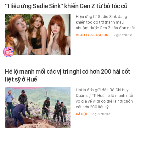
"Hiệu ứng Sadie Sink" khiến Gen Z từ bỏ tóc cũ
Hiệu ứng từ Sadie Sink đang
khiến tóc đỏ trở thành màu
nhuộm được Gen Z săn đón nhất.
BEAUTY & FASHION
-
7 giờ trước
Hé lộ manh mối các vị trí nghi có hơn 200 hài cốt
liệt sỹ ở Huế
Hai lá đơn gửi đến Bộ Chỉ huy
Quân sự TP Huế hé lộ manh mối
vô giá về vị trí có thể là nơi chôn
cất hơn 200 liệt sỹ.
XÃ HỘI
-
7 giờ trước