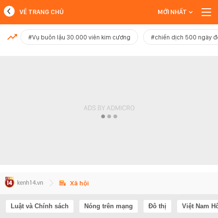
VỀ TRANG CHỦ
MỚI NHẤT
MỚI NHẤT
#Vụ buôn lậu 30.000 viên kim cương
#chiến dịch 500 ngày 
Xem thêm
Xã hội
Luật và Chính sách
Nóng trên mạng
Đô thị
Việt Nam H