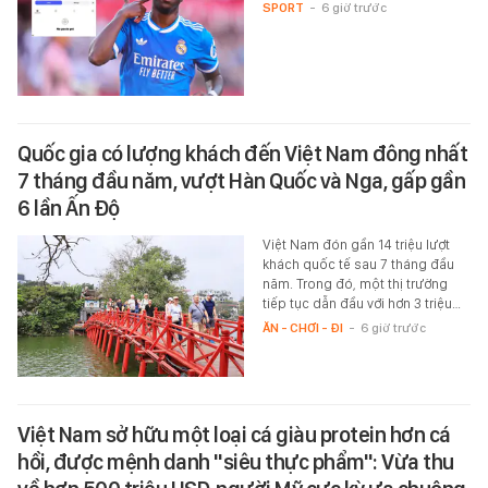
SPORT
-
6 giờ trước
Quốc gia có lượng khách đến Việt Nam đông nhất
7 tháng đầu năm, vượt Hàn Quốc và Nga, gấp gần
6 lần Ấn Độ
Việt Nam đón gần 14 triệu lượt
khách quốc tế sau 7 tháng đầu
năm. Trong đó, một thị trường
tiếp tục dẫn đầu với hơn 3 triệu…
ĂN - CHƠI - ĐI
-
6 giờ trước
Việt Nam sở hữu một loại cá giàu protein hơn cá
hồi, được mệnh danh "siêu thực phẩm": Vừa thu