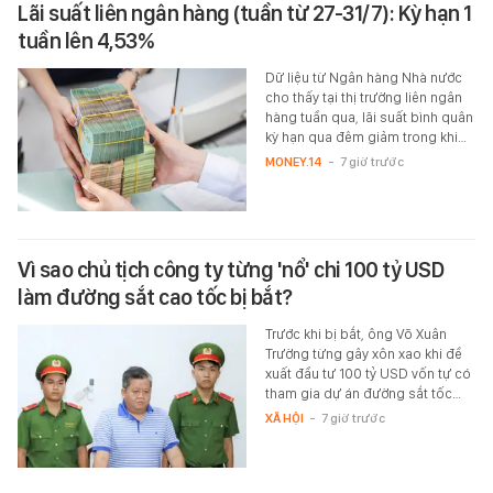
Lãi suất liên ngân hàng (tuần từ 27-31/7): Kỳ hạn 1
tuần lên 4,53%
Dữ liệu từ Ngân hàng Nhà nước
cho thấy tại thị trường liên ngân
hàng tuần qua, lãi suất bình quân
kỳ hạn qua đêm giảm trong khi…
MONEY.14
-
7 giờ trước
Vì sao chủ tịch công ty từng 'nổ' chi 100 tỷ USD
làm đường sắt cao tốc bị bắt?
Trước khi bị bắt, ông Võ Xuân
Trường từng gây xôn xao khi đề
xuất đầu tư 100 tỷ USD vốn tự có
tham gia dự án đường sắt tốc…
XÃ HỘI
-
7 giờ trước