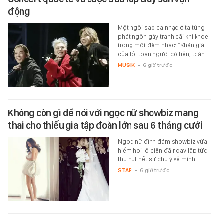
động
Một ngôi sao ca nhạc ở ta từng
phát ngôn gây tranh cãi khi khoe
trong một đêm nhạc: “Khán giả
của tôi toàn người có tiền, toàn…
MUSIK
-
6 giờ trước
Không còn gì để nói với ngọc nữ showbiz mang
thai cho thiếu gia tập đoàn lớn sau 6 tháng cưới
Ngọc nữ đình đám showbiz vừa
hiếm hoi lộ diện đã ngay lập tức
thu hút hết sự chú ý về mình.
STAR
-
6 giờ trước