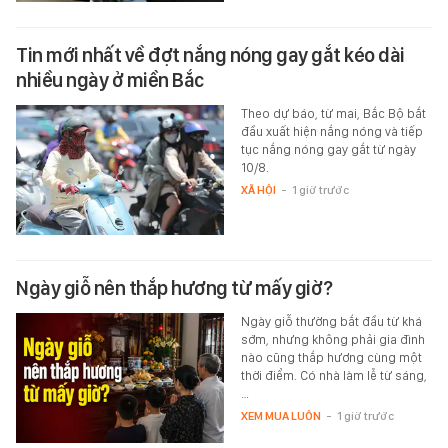
Tin mới nhất về đợt nắng nóng gay gắt kéo dài
nhiều ngày ở miền Bắc
Theo dự báo, từ mai, Bắc Bộ bắt
đầu xuất hiện nắng nóng và tiếp
tục nắng nóng gay gắt từ ngày
10/8.
XÃ HỘI
-
1 giờ trước
Ngày giỗ nên thắp hương từ mấy giờ?
Ngày giỗ thường bắt đầu từ khá
sớm, nhưng không phải gia đình
nào cũng thắp hương cùng một
thời điểm. Có nhà làm lễ từ sáng,
…
XEM MUA LUÔN
-
1 giờ trước