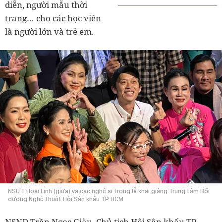
diễn, người mẫu thời
trang… cho các học viên
là người lớn và trẻ em.
NSƯT Hoài Linh (giữa) và các nghệ sĩ trong lễ khai giảng Trung tâm Bồi
dưỡng Nghệ thuật Hội Sân khấu TP HCM
NSND Trần Ngọc Giàu, Chủ tịch Hội Sân khấu TP