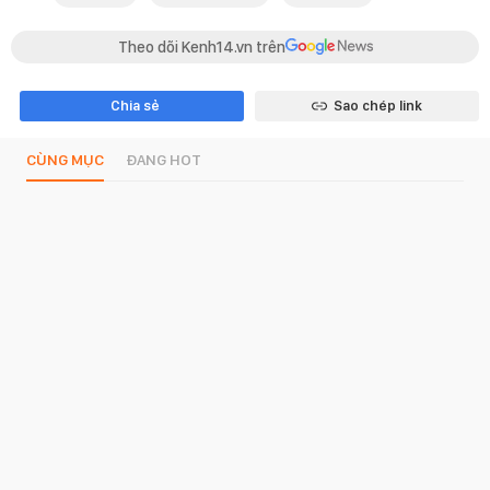
Theo dõi Kenh14.vn trên
Chia sẻ
Sao chép link
CÙNG MỤC
ĐANG HOT