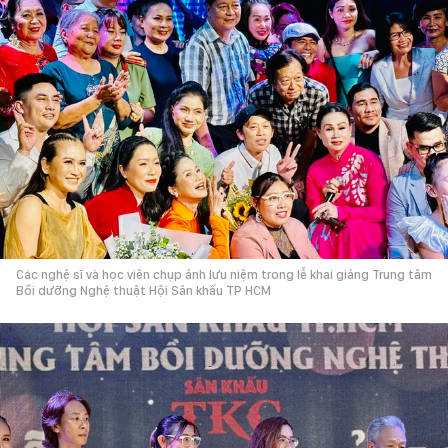
Các nghệ sĩ và học viên chụp ảnh lưu niệm trong lễ khai giảng Trung tâm
Bồi dưỡng Nghệ thuật Hội Sân khấu TP HCM