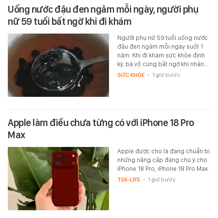
Uống nước đậu đen ngâm mỗi ngày, người phụ
nữ 59 tuổi bất ngờ khi đi khám
Người phụ nữ 59 tuổi uống nước
đậu đen ngâm mỗi ngày suốt 1
năm. Khi đi khám sức khỏe định
kỳ, bà vô cùng bất ngờ khi nhận…
SỨC KHỎE
-
1 giờ trước
Apple làm điều chưa từng có với iPhone 18 Pro
Max
Apple được cho là đang chuẩn bị
những nâng cấp đáng chú ý cho
iPhone 18 Pro, iPhone 18 Pro Max.
TEK-LIFE
-
1 giờ trước