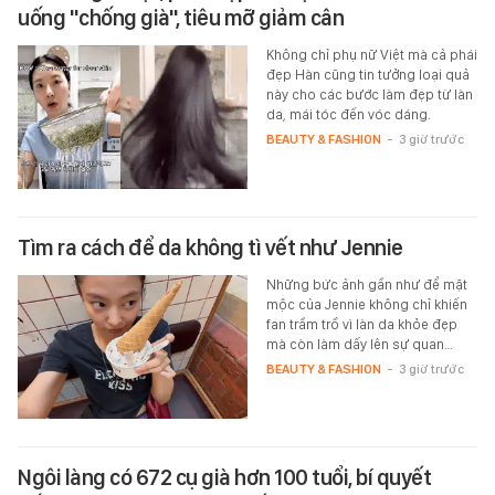
uống "chống già", tiêu mỡ giảm cân
Không chỉ phụ nữ Việt mà cả phái
đẹp Hàn cũng tin tưởng loại quả
này cho các bước làm đẹp từ làn
da, mái tóc đến vóc dáng.
BEAUTY & FASHION
-
3 giờ trước
Tìm ra cách để da không tì vết như Jennie
Những bức ảnh gần như để mặt
mộc của Jennie không chỉ khiến
fan trầm trồ vì làn da khỏe đẹp
mà còn làm dấy lên sự quan…
BEAUTY & FASHION
-
3 giờ trước
Ngôi làng có 672 cụ già hơn 100 tuổi, bí quyết