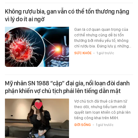
Không rượu bia, gan vẫn có thể tổn thương nặng
vì lý do ít ai ngờ
Gan là cơ quan quan trọng của
cơ thể nhưng cũng dễ bị tổn
thương bởi nhiều yếu tố, không
chỉ rượu bia. Đáng lưu ý, những…
SỨC KHỎE
-
1 giờ trước
Mỹ nhân SN 1988 “cặp” đại gia, nổi loạn đòi danh
phận khiến vợ chủ tịch phải lên tiếng dằn mặt
Vợ chủ tịch đã thuê cả thám tử
theo dõi, nhưng tiểu tam nhất
quyết làm loạn khiến cô phải lên
tiếng công khai trên MXH.
ĐỜI SỐNG
-
1 giờ trước