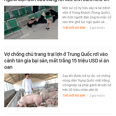
Một sự cố hy hữu xảy ra tại bệnh
viện ở Trùng Khánh (Trung Quốc),
khi một người đàn ông bị mắc cổ
vào khe ghế lúc ngủ quên và…
THẾ GIỚI ĐÓ ĐÂY
-
2 giờ trước
Vợ chồng chủ trang trại lợn ở Trung Quốc rơi vào
cảnh tán gia bại sản, mất trắng 15 triệu USD vì án
oan
Sau khi được trả tự do, vợ chồng
nông dân Trung Quốc mất trắng
cơ nghiệp và phải gánh khoản nợ
hơn 30 triệu nhân dân tệ.
THẾ GIỚI ĐÓ ĐÂY
-
2 giờ trước