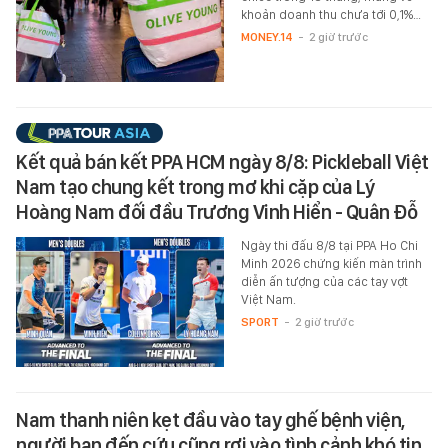
khoản doanh thu chưa tới 0,1%…
MONEY.14
-
2 giờ trước
Kết quả bán kết PPA HCM ngày 8/8: Pickleball Việt
Nam tạo chung kết trong mơ khi cặp của Lý
Hoàng Nam đối đầu Trương Vinh Hiển - Quân Đỗ
Ngày thi đấu 8/8 tại PPA Ho Chi
Minh 2026 chứng kiến màn trình
diễn ấn tượng của các tay vợt
Việt Nam.
SPORT
-
2 giờ trước
Nam thanh niên kẹt đầu vào tay ghế bệnh viện,
người bạn đến cứu cũng rơi vào tình cảnh khó tin