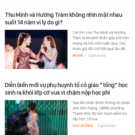
Thu Minh và Hương Tràm không nhìn mặt nhau
suốt 14 năm vì lý do gì?
Cái ôm của Thu Minh và Hương
Tràm là khoảnh khắc gây sốt trên
mạng xã hội một tuần qua. Các
khán giả đã chờ đợi quá lâu để…
MUSIK
-
2 giờ trước
Diễn biến mới vụ phụ huynh tố cô giáo "tống" học
sinh ra khỏi lớp cờ vua vì chậm nộp học phí
Sau khi nhận được thông tin phản
ánh trên mạng, UBND phường
Thanh Khê đã tiến hành kiểm tra
lớp học cờ vua.
HỌC ĐƯỜNG
-
2 giờ trước