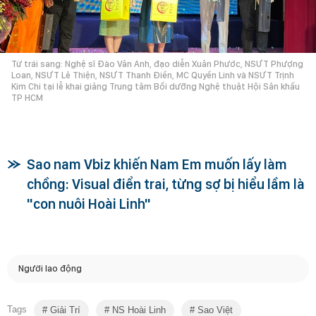
Từ trái sang: Nghệ sĩ Đào Vân Anh, đạo diễn Xuân Phước, NSƯT Phượng
Loan, NSƯT Lê Thiện, NSƯT Thanh Điền, MC Quyền Linh và NSƯT Trịnh
Kim Chi tại lễ khai giảng Trung tâm Bồi dưỡng Nghệ thuật Hội Sân khấu
TP HCM
Sao nam Vbiz khiến Nam Em muốn lấy làm
chồng: Visual điển trai, từng sợ bị hiểu lầm là
"con nuôi Hoài Linh"
Người lao động
Tags
Giải Trí
NS Hoài Linh
Sao Việt