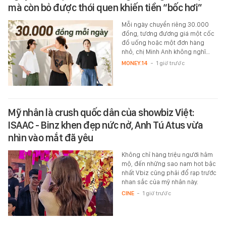
mà còn bỏ được thói quen khiến tiền “bốc hơi”
Mỗi ngày chuyển riêng 30.000
đồng, tương đương giá một cốc
đồ uống hoặc một đơn hàng
nhỏ, chị Minh Anh không nghĩ…
MONEY.14
-
1 giờ trước
Mỹ nhân là crush quốc dân của showbiz Việt:
ISAAC - Binz khen đẹp nức nở, Anh Tú Atus vừa
nhìn vào mắt đã yêu
Không chỉ hàng triệu người hâm
mộ, đến những sao nam hot bậc
nhất Vbiz cũng phải đổ rạp trước
nhan sắc của mỹ nhân này.
CINE
-
1 giờ trước