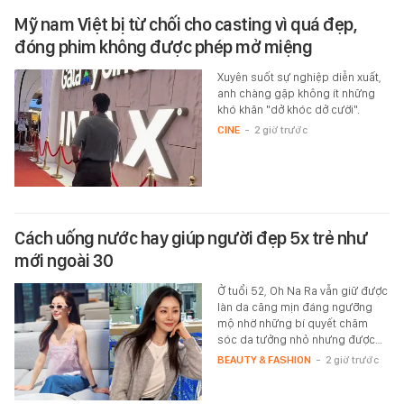
Mỹ nam Việt bị từ chối cho casting vì quá đẹp,
đóng phim không được phép mở miệng
Xuyên suốt sự nghiệp diễn xuất,
anh chàng gặp không ít những
khó khăn "dở khóc dở cười".
CINE
-
2 giờ trước
Cách uống nước hay giúp người đẹp 5x trẻ như
mới ngoài 30
Ở tuổi 52, Oh Na Ra vẫn giữ được
làn da căng mịn đáng ngưỡng
mộ nhờ những bí quyết chăm
sóc da tưởng nhỏ nhưng được…
BEAUTY & FASHION
-
2 giờ trước