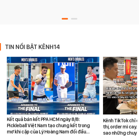
TIN NỔI BẬT KÊNH14
Kết quả bán kết PPA HCM ngày 8/8:
Kênh TikTok chỉ c
Pickleball Việt Nam tạo chung kết trong
thị, order mì cay…
mơ khi cặp của Lý Hoàng Nam đối đầu…
sao những chuyệ