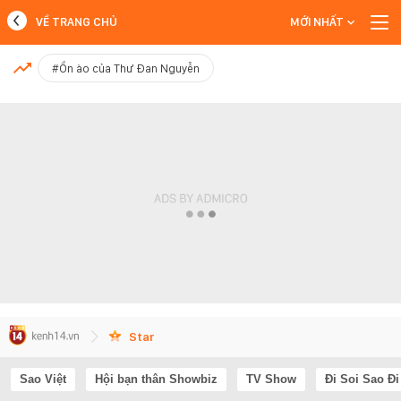
VỀ TRANG CHỦ
MỚI NHẤT
MỚI NHẤT
#Ồn ào của Thư Đan Nguyễn
Xem thêm
Star
Sao Việt
Hội bạn thân Showbiz
TV Show
Đi Soi Sao Đi