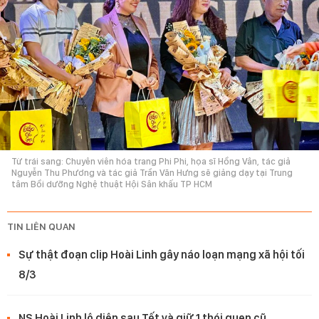
Từ trái sang: Chuyên viên hóa trang Phi Phi, họa sĩ Hồng Vân, tác giả
Nguyễn Thu Phương và tác giả Trần Văn Hưng sẽ giảng dạy tại Trung
tâm Bồi dưỡng Nghệ thuật Hội Sân khấu TP HCM
TIN LIÊN QUAN
Sự thật đoạn clip Hoài Linh gây náo loạn mạng xã hội tối
8/3
NS Hoài Linh lộ diện sau Tết và giữ 1 thói quen cũ