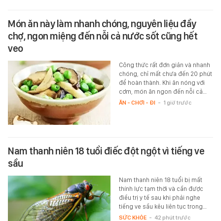
Món ăn này làm nhanh chóng, nguyên liệu đầy
chợ, ngon miệng đến nỗi cả nước sốt cũng hết
veo
Công thức rất đơn giản và nhanh
chóng, chỉ mất chưa đến 20 phút
để hoàn thành. Khi ăn nóng với
cơm, món ăn ngon đến nỗi cả…
ĂN - CHƠI - ĐI
-
1 giờ trước
Nam thanh niên 18 tuổi điếc đột ngột vì tiếng ve
sầu
Nam thanh niên 18 tuổi bị mất
thính lực tạm thời và cần được
điều trị y tế sau khi phải nghe
tiếng ve sầu kêu liên tục trong…
SỨC KHỎE
-
42 phút trước