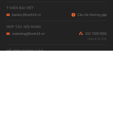
Ý KIẾN BÀI VIẾT
bandoc@kenh14.vn
Câu hỏi thường gặp
HỢP TÁC NỘI DUNG
marketing@kenh14.vn
024 7309 5555
HỖ TRỢ QUẢNG CÁO
giaitrixahoi@admicro.vn
02473007108
TRỤ SỞ HÀ NỘI
Tầng 21, Tòa nhà Center Building, Hapulico Complex, Số 01, phố
Nguyễn Huy Tưởng, phường Thanh Xuân, thành phố Hà Nội
TRỤ SỞ TP.HỒ CHÍ MINH
Tầng 4, Tòa nhà 123, số 127 Võ Văn Tần, Phường Xuân Hòa, TPHCM