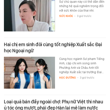
Sự chủ quan này có thể dẫn đến
những hệ quả nghiêm trọng đối
với sức khỏe của thai nhi.
SỨC KHỎE
-
3 giờ trước
Hai chị em sinh đôi cùng tốt nghiệp Xuất sắc Đại
học Ngoại ngữ
Cùng học ngành Sư phạm Tiếng
Anh, cặp chị em song sinh
Phương Anh và Châu Anh tốt
nghiệp Xuất sắc tại trường Đại…
HỌC ĐƯỜNG
-
3 giờ trước
Loại quả bán đầy ngoài chợ: Phụ nữ Việt thi nhau
ủ tóc óng mượt, phái đẹp Hàn lại mê làm nước