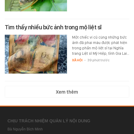
Tìm thấy nhiều bức ảnh trong mộ liệt sĩ
Một chiếc ví cũ cùng những bức
ảnh đã phai màu được phát hiện
trong phần mộ liệt sĩ tại Nghĩa
trang Liệt sĩ Mỹ Hiệp, tỉnh Gia Lai…
XÃ HỘI
-
39 phút trước
Xem thêm
CHỊU TRÁCH NHIỆM QUẢN LÝ NỘI DUNG
Bà Nguyễn Bích Minh