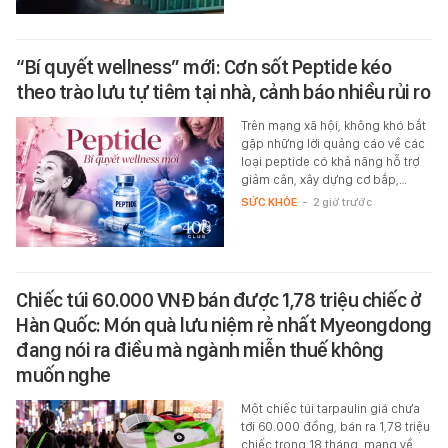
“Bí quyết wellness” mới: Cơn sốt Peptide kéo
theo trào lưu tự tiêm tại nhà, cảnh báo nhiều rủi ro
Trên mạng xã hội, không khó bắt
gặp những lời quảng cáo về các
loại peptide có khả năng hỗ trợ
giảm cân, xây dựng cơ bắp,…
SỨC KHỎE
-
2 giờ trước
Chiếc túi 60.000 VNĐ bán được 1,78 triệu chiếc ở
Hàn Quốc: Món quà lưu niệm rẻ nhất Myeongdong
đang nói ra điều mà ngành miễn thuế không
muốn nghe
Một chiếc túi tarpaulin giá chưa
tới 60.000 đồng, bán ra 1,78 triệu
chiếc trong 18 tháng, mang về