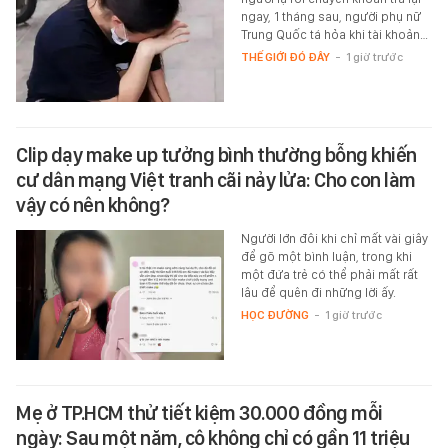
ngay, 1 tháng sau, người phụ nữ
Trung Quốc tá hỏa khi tài khoản…
THẾ GIỚI ĐÓ ĐÂY
-
1 giờ trước
Clip dạy make up tưởng bình thường bỗng khiến
cư dân mạng Việt tranh cãi nảy lửa: Cho con làm
vậy có nên không?
Người lớn đôi khi chỉ mất vài giây
để gõ một bình luận, trong khi
một đứa trẻ có thể phải mất rất
lâu để quên đi những lời ấy.
HỌC ĐƯỜNG
-
1 giờ trước
Mẹ ở TP.HCM thử tiết kiệm 30.000 đồng mỗi
ngày: Sau một năm, cô không chỉ có gần 11 triệu