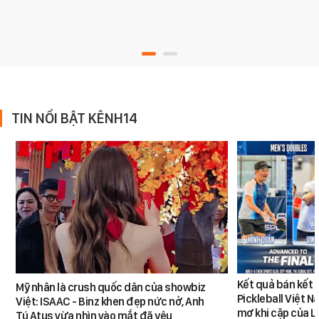
TIN NỔI BẬT KÊNH14
Kết quả bán kết 
Mỹ nhân là crush quốc dân của showbiz
Pickleball Việt 
Việt: ISAAC - Binz khen đẹp nức nở, Anh
mơ khi cặp của 
Tú Atus vừa nhìn vào mắt đã yêu