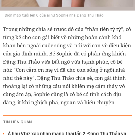
Diện mạo tuổi lên 6 của ái nữ Sophie nhà Đặng Thu Thảo
Trong những chia sẻ trước đó của "thần tiên tỷ tỷ", cô
từng kể cho con gái biết về những hoàn cảnh khó
khăn bên ngoài cuộc sống và nói với con về điều kiện
của gia đình mình. Bé Sophie đã có phản ứng khiến
Đặng Thu Thảo vừa bất ngờ vừa hạnh phúc, cô bé
nói: "Con cảm ơn mẹ vì đã cho con sống ở ngôi nhà
như thế này". Đặng Thu Thảo chia sẻ, con gái thỉnh
thoảng lại có những câu nói khiến mẹ cảm thấy vô
cùng ấm áp, Sophie cũng là cô bé có tính cách dịu
dàng, ít khi nghịch phá, ngoan và hiểu chuyện.
TIN LIÊN QUAN
Á hậu Vbiz xác nhận mang thai lần 2, Đặng Thu Thảo và