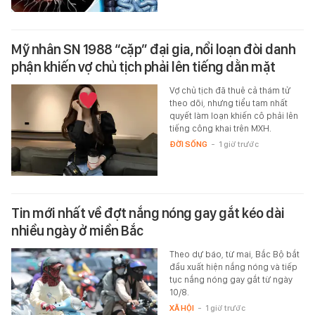
Mỹ nhân SN 1988 “cặp” đại gia, nổi loạn đòi danh
phận khiến vợ chủ tịch phải lên tiếng dằn mặt
Vợ chủ tịch đã thuê cả thám tử
theo dõi, nhưng tiểu tam nhất
quyết làm loạn khiến cô phải lên
tiếng công khai trên MXH.
ĐỜI SỐNG
-
1 giờ trước
Tin mới nhất về đợt nắng nóng gay gắt kéo dài
nhiều ngày ở miền Bắc
Theo dự báo, từ mai, Bắc Bộ bắt
đầu xuất hiện nắng nóng và tiếp
tục nắng nóng gay gắt từ ngày
10/8.
XÃ HỘI
-
1 giờ trước