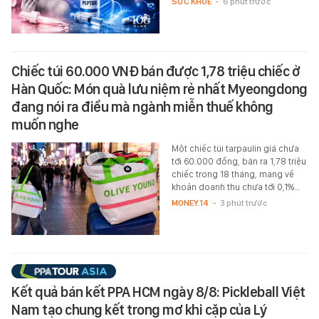
SỨC KHỎE
-
6 phút trước
Chiếc túi 60.000 VNĐ bán được 1,78 triệu chiếc ở
Hàn Quốc: Món quà lưu niệm rẻ nhất Myeongdong
đang nói ra điều mà ngành miễn thuế không
muốn nghe
Một chiếc túi tarpaulin giá chưa
tới 60.000 đồng, bán ra 1,78 triệu
chiếc trong 18 tháng, mang về
khoản doanh thu chưa tới 0,1%…
MONEY.14
-
3 phút trước
Kết quả bán kết PPA HCM ngày 8/8: Pickleball Việt
Nam tạo chung kết trong mơ khi cặp của Lý