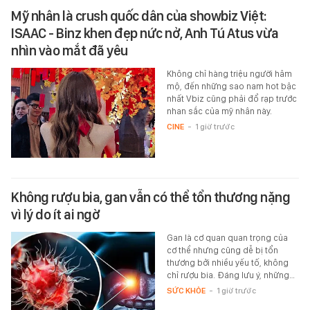
Mỹ nhân là crush quốc dân của showbiz Việt:
ISAAC - Binz khen đẹp nức nở, Anh Tú Atus vừa
nhìn vào mắt đã yêu
Không chỉ hàng triệu người hâm
mộ, đến những sao nam hot bậc
nhất Vbiz cũng phải đổ rạp trước
nhan sắc của mỹ nhân này.
CINE
-
1 giờ trước
Không rượu bia, gan vẫn có thể tổn thương nặng
vì lý do ít ai ngờ
Gan là cơ quan quan trọng của
cơ thể nhưng cũng dễ bị tổn
thương bởi nhiều yếu tố, không
chỉ rượu bia. Đáng lưu ý, những…
SỨC KHỎE
-
1 giờ trước