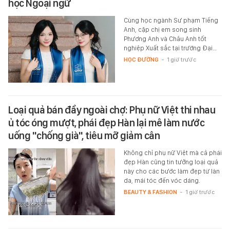
học Ngoại ngữ
Cùng học ngành Sư phạm Tiếng
Anh, cặp chị em song sinh
Phương Anh và Châu Anh tốt
nghiệp Xuất sắc tại trường Đại…
HỌC ĐƯỜNG
-
1 giờ trước
Loại quả bán đầy ngoài chợ: Phụ nữ Việt thi nhau
ủ tóc óng mượt, phái đẹp Hàn lại mê làm nước
uống "chống già", tiêu mỡ giảm cân
Không chỉ phụ nữ Việt mà cả phái
đẹp Hàn cũng tin tưởng loại quả
này cho các bước làm đẹp từ làn
da, mái tóc đến vóc dáng.
BEAUTY & FASHION
-
1 giờ trước