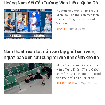
Hoàng Nam đối đầu Trương Vinh Hiển - Quân Đỗ
Ngày thi đấu 8/8 tại PPA Ho Chi
Minh 2026 chứng kiến màn trình
diễn ấn tượng của các tay vợt
Việt Nam.
SPORT
-
4 phút trước
Nam thanh niên kẹt đầu vào tay ghế bệnh viện,
người bạn đến cứu cũng rơi vào tình cảnh khó tin
Một sự cố hy hữu xảy ra tại bệnh
viện ở Trùng Khánh (Trung Quốc),
khi một người đàn ông bị mắc cổ
vào khe ghế lúc ngủ quên và…
THẾ GIỚI ĐÓ ĐÂY
-
15 phút trước