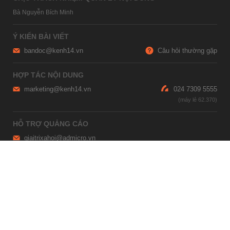
Bà Nguyễn Bích Minh
Ý KIẾN BÀI VIẾT
bandoc@kenh14.vn
Câu hỏi thường gặp
HỢP TÁC NỘI DUNG
marketing@kenh14.vn
024 7309 5555
HỖ TRỢ QUẢNG CÁO
giaitrixahoi@admicro.vn
02473007108
TRỤ SỞ HÀ NỘI
Tầng 21, Tòa nhà Center Building, Hapulico Complex, Số 01, phố
Nguyễn Huy Tưởng, phường Thanh Xuân, thành phố Hà Nội
TRỤ SỞ TP.HỒ CHÍ MINH