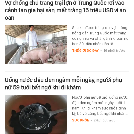
Vợ chồng chủ trang trại lợn ở Trung Quốc rơi vào
cảnh tán gia bại sản, mất trắng 15 triệu USD vì án
oan
Sau khi được trả tự do, vợ chồng
nông dân Trung Quốc mất trắng
cơ nghiệp và phải gánh khoản nợ
hơn 30 triệu nhân dân tệ.
THẾ GIỚI ĐÓ ĐÂY
-
16 phút trước
Uống nước đậu đen ngâm mỗi ngày, người phụ
nữ 59 tuổi bất ngờ khi đi khám
Người phụ nữ 59 tuổi uống nước
đậu đen ngâm mỗi ngày suốt 1
năm. Khi đi khám sức khỏe định
kỳ, bà vô cùng bất ngờ khi nhận…
SỨC KHỎE
-
24 phút trước