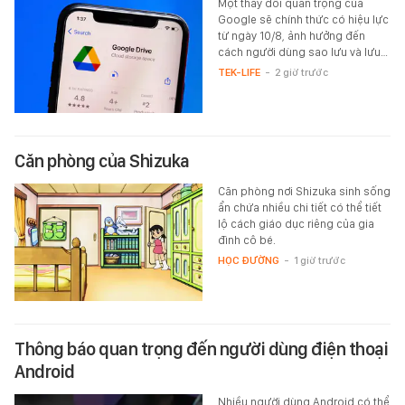
Một thay đổi quan trọng của
Google sẽ chính thức có hiệu lực
từ ngày 10/8, ảnh hưởng đến
cách người dùng sao lưu và lưu…
TEK-LIFE
-
2 giờ trước
Căn phòng của Shizuka
Căn phòng nơi Shizuka sinh sống
ẩn chứa nhiều chi tiết có thể tiết
lộ cách giáo dục riêng của gia
đình cô bé.
HỌC ĐƯỜNG
-
1 giờ trước
Thông báo quan trọng đến người dùng điện thoại
Android
Nhiều người dùng Android có thể