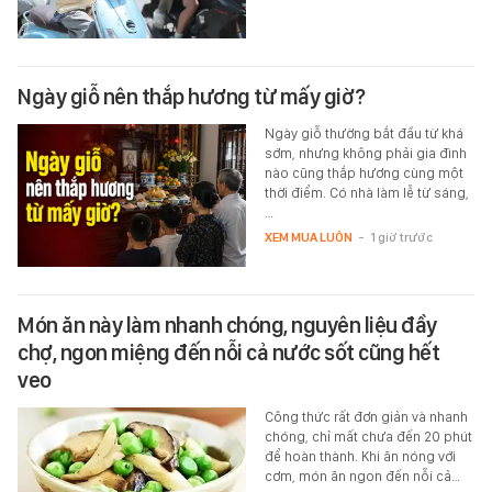
Ngày giỗ nên thắp hương từ mấy giờ?
Ngày giỗ thường bắt đầu từ khá
sớm, nhưng không phải gia đình
nào cũng thắp hương cùng một
thời điểm. Có nhà làm lễ từ sáng,
…
XEM MUA LUÔN
-
1 giờ trước
Món ăn này làm nhanh chóng, nguyên liệu đầy
chợ, ngon miệng đến nỗi cả nước sốt cũng hết
veo
Công thức rất đơn giản và nhanh
chóng, chỉ mất chưa đến 20 phút
để hoàn thành. Khi ăn nóng với
cơm, món ăn ngon đến nỗi cả…