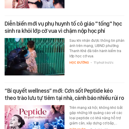
Diễn biến mới vụ phụ huynh tố cô giáo "tống" học
sinh ra khỏi lớp cờ vua vì chậm nộp học phí
Sau khi nhận được thông tin phản
ánh trên mạng, UBND phường
Thanh Khê đã tiến hành kiểm tra
lớp học cờ vua.
HỌC ĐƯỜNG
-
11 phút trước
“Bí quyết wellness” mới: Cơn sốt Peptide kéo
theo trào lưu tự tiêm tại nhà, cảnh báo nhiều rủi ro
Trên mạng xã hội, không khó bắt
gặp những lời quảng cáo về các
loại peptide có khả năng hỗ trợ
giảm cân, xây dựng cơ bắp,…