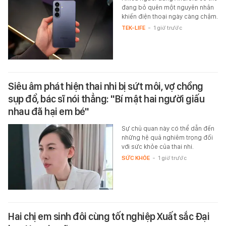
đang bỏ quên một nguyên nhân
khiến điện thoại ngày càng chậm.
TEK-LIFE
-
1 giờ trước
Siêu âm phát hiện thai nhi bị sứt môi, vợ chồng
sụp đổ, bác sĩ nói thẳng: "Bí mật hai người giấu
nhau đã hại em bé"
Sự chủ quan này có thể dẫn đến
những hệ quả nghiêm trọng đối
với sức khỏe của thai nhi.
SỨC KHỎE
-
1 giờ trước
Hai chị em sinh đôi cùng tốt nghiệp Xuất sắc Đại