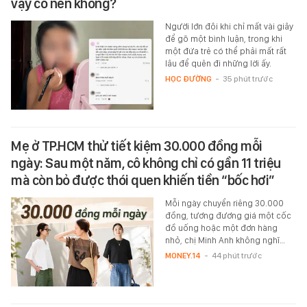
vậy có nên không?
Người lớn đôi khi chỉ mất vài giây
để gõ một bình luận, trong khi
một đứa trẻ có thể phải mất rất
lâu để quên đi những lời ấy.
HỌC ĐƯỜNG
-
35 phút trước
Mẹ ở TP.HCM thử tiết kiệm 30.000 đồng mỗi
ngày: Sau một năm, cô không chỉ có gần 11 triệu
mà còn bỏ được thói quen khiến tiền “bốc hơi”
Mỗi ngày chuyển riêng 30.000
đồng, tương đương giá một cốc
đồ uống hoặc một đơn hàng
nhỏ, chị Minh Anh không nghĩ…
MONEY.14
-
44 phút trước