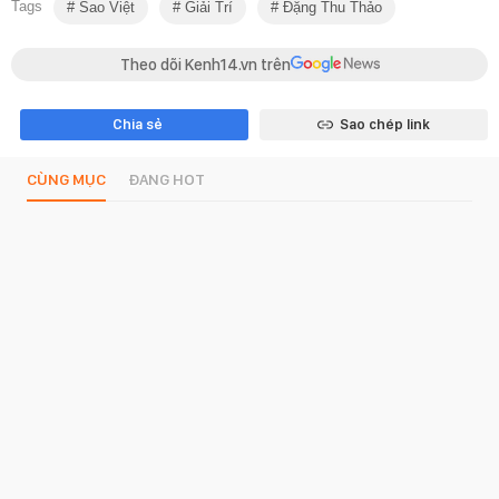
Tags
Sao Việt
Giải Trí
Đặng Thu Thảo
Theo dõi Kenh14.vn trên
Chia sẻ
Sao chép link
CÙNG MỤC
ĐANG HOT