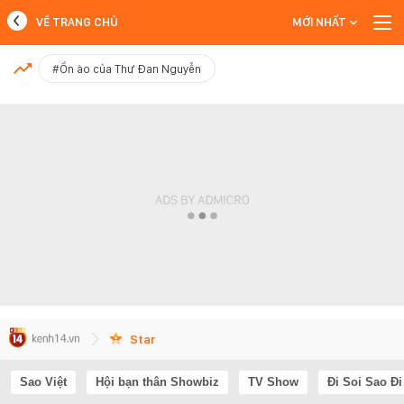
VỀ TRANG CHỦ
MỚI NHẤT
MỚI NHẤT
#Ồn ào của Thư Đan Nguyễn
Xem thêm
Star
Sao Việt
Hội bạn thân Showbiz
TV Show
Đi Soi Sao Đi