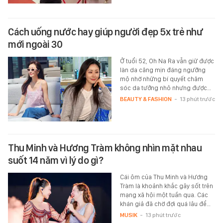
Cách uống nước hay giúp người đẹp 5x trẻ như
mới ngoài 30
Ở tuổi 52, Oh Na Ra vẫn giữ được
làn da căng mịn đáng ngưỡng
mộ nhờ những bí quyết chăm
sóc da tưởng nhỏ nhưng được…
BEAUTY & FASHION
-
13 phút trước
Thu Minh và Hương Tràm không nhìn mặt nhau
suốt 14 năm vì lý do gì?
Cái ôm của Thu Minh và Hương
Tràm là khoảnh khắc gây sốt trên
mạng xã hội một tuần qua. Các
khán giả đã chờ đợi quá lâu để…
MUSIK
-
13 phút trước