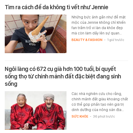
Tìm ra cách để da không tì vết như Jennie
Những bức ảnh gần như để mặt
mộc của Jennie không chỉ khiến
fan trầm trồ vì làn da khỏe đẹp
mà còn làm dấy lên sự quan…
BEAUTY & FASHION
-
1 giờ trước
Ngôi làng có 672 cụ già hơn 100 tuổi, bí quyết
sống thọ từ chính mảnh đất đặc biệt đang sinh
sống
Các nhà nghiên cứu cho rằng,
chính mảnh đất giàu khoáng chất
có thể góp phần tạo nên giá trị
dinh dưỡng của nông sản địa…
SỨC KHỎE
-
36 phút trước