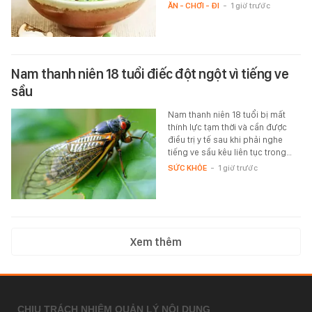
ĂN - CHƠI - ĐI
-
1 giờ trước
Nam thanh niên 18 tuổi điếc đột ngột vì tiếng ve
sầu
Nam thanh niên 18 tuổi bị mất
thính lực tạm thời và cần được
điều trị y tế sau khi phải nghe
tiếng ve sầu kêu liên tục trong…
SỨC KHỎE
-
1 giờ trước
Xem thêm
CHỊU TRÁCH NHIỆM QUẢN LÝ NỘI DUNG