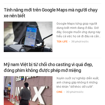
Tính năng mới trên Google Maps mà người chạy
xe nên biết
Google Maps từng giúp người
dùng biết mình đang ở đâu. Giờ
đây, Google muốn ứng dụng này
hiểu cả việc họ sẽ đi đâu và cần…
TEK-LIFE
-
36 phút trước
Mỹ nam Việt bị từ chối cho casting vì quá đẹp,
đóng phim không được phép mở miệng
Xuyên suốt sự nghiệp diễn xuất,
anh chàng gặp không ít những
khó khăn "dở khóc dở cười".
CINE
-
30 phút trước