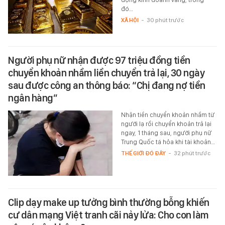
đó…
XÃ HỘI
-
30 phút trước
Người phụ nữ nhận được 97 triệu đồng tiền
chuyển khoản nhầm liền chuyển trả lại, 30 ngày
sau được công an thông báo: “Chị đang nợ tiền
ngân hàng”
Nhận tiền chuyển khoản nhầm từ
người lạ rồi chuyển khoản trả lại
ngay, 1 tháng sau, người phụ nữ
Trung Quốc tá hỏa khi tài khoản…
THẾ GIỚI ĐÓ ĐÂY
-
32 phút trước
Clip dạy make up tưởng bình thường bỗng khiến
cư dân mạng Việt tranh cãi nảy lửa: Cho con làm