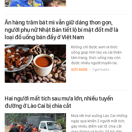
Ăn hàng trăm bát mì vẫn giữ dáng thon gọn,
người phụ nữ Nhật Bản tiết lộ bí mật đốt mỡ là
loại đồ uống bán đầy ở Việt Nam
Không chỉ được xem là thức
uống giúp tỉnh táo và cải thiện
tâm trạng, thức uống này còn
được nhiều người truyền tai…
SỨC KHỎE
-
7 giờ trước
Hai người mất tích sau mưa lớn, nhiều tuyến
đường ở Lào Cai bị chia cắt
Mưa lớn trút xuống Lào Cai những
ngày qua khiến 2 người mất tích,
gây nhiều điểm sạt lở, chia cắt
giao thông và buộc 34 hộ dân…