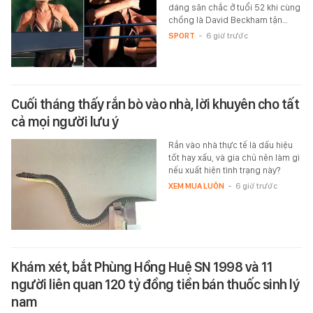
dáng săn chắc ở tuổi 52 khi cùng
chồng là David Beckham tận…
SPORT
-
6 giờ trước
Cuối tháng thấy rắn bò vào nhà, lời khuyên cho tất
cả mọi người lưu ý
Rắn vào nhà thực tế là dấu hiệu
tốt hay xấu, và gia chủ nên làm gì
nếu xuất hiện tình trạng này?
XEM MUA LUÔN
-
6 giờ trước
Khám xét, bắt Phùng Hồng Huệ SN 1998 và 11
người liên quan 120 tỷ đồng tiền bán thuốc sinh lý
nam