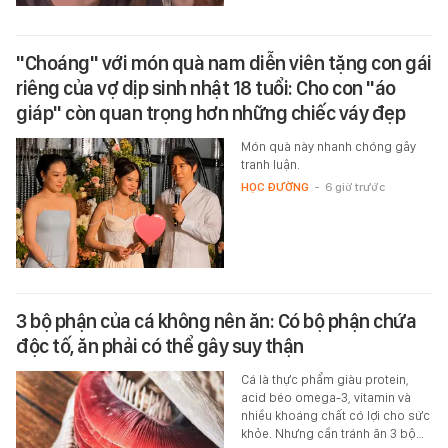
"Choáng" với món quà nam diễn viên tặng con gái
riêng của vợ dịp sinh nhật 18 tuổi: Cho con "áo
giáp" còn quan trọng hơn những chiếc váy đẹp
Món quà này nhanh chóng gây
tranh luận.
HỌC ĐƯỜNG
-
6 giờ trước
3 bộ phận của cá không nên ăn: Có bộ phận chứa
độc tố, ăn phải có thể gây suy thận
Cá là thực phẩm giàu protein,
acid béo omega-3, vitamin và
nhiều khoáng chất có lợi cho sức
khỏe. Nhưng cần tránh ăn 3 bộ…