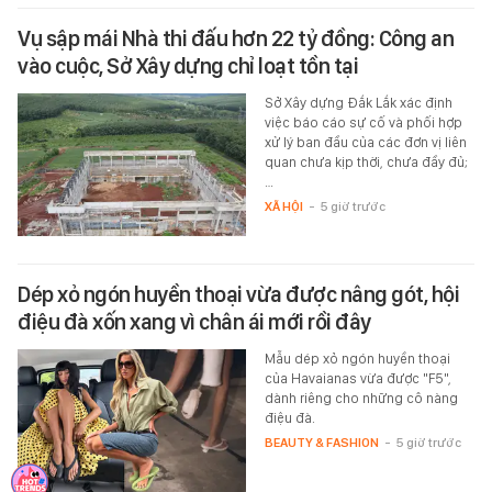
Vụ sập mái Nhà thi đấu hơn 22 tỷ đồng: Công an
vào cuộc, Sở Xây dựng chỉ loạt tồn tại
Sở Xây dựng Đắk Lắk xác định
việc báo cáo sự cố và phối hợp
xử lý ban đầu của các đơn vị liên
quan chưa kịp thời, chưa đầy đủ;
…
XÃ HỘI
-
5 giờ trước
Dép xỏ ngón huyền thoại vừa được nâng gót, hội
điệu đà xốn xang vì chân ái mới rồi đây
Mẫu dép xỏ ngón huyền thoại
của Havaianas vừa được "F5",
dành riêng cho những cô nàng
điệu đà.
BEAUTY & FASHION
-
5 giờ trước