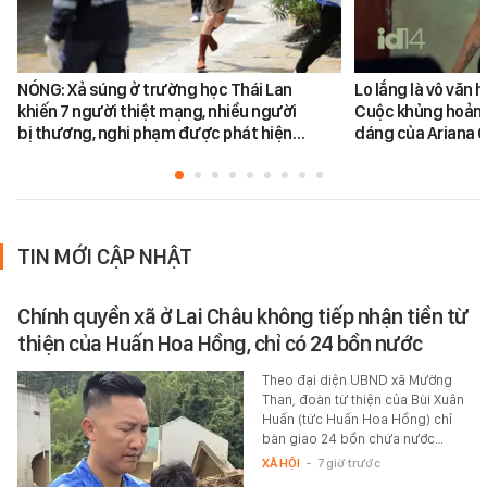
NÓNG: Xả súng ở trường học Thái Lan
Lo lắng là vô văn 
khiến 7 người thiệt mạng, nhiều người
Cuộc khủng hoản
bị thương, nghi phạm được phát hiện…
dáng của Ariana 
TIN MỚI CẬP NHẬT
Chính quyền xã ở Lai Châu không tiếp nhận tiền từ
thiện của Huấn Hoa Hồng, chỉ có 24 bồn nước
Theo đại diện UBND xã Mường
Than, đoàn từ thiện của Bùi Xuân
Huấn (tức Huấn Hoa Hồng) chỉ
bàn giao 24 bồn chứa nước…
XÃ HỘI
-
7 giờ trước