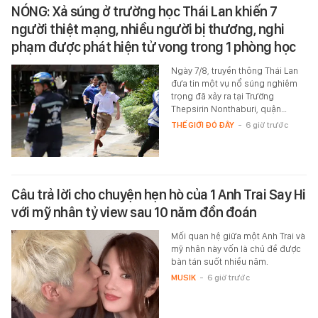
NÓNG: Xả súng ở trường học Thái Lan khiến 7
người thiệt mạng, nhiều người bị thương, nghi
phạm được phát hiện tử vong trong 1 phòng học
Ngày 7/8, truyền thông Thái Lan
đưa tin một vụ nổ súng nghiêm
trọng đã xảy ra tại Trường
Thepsirin Nonthaburi, quận…
THẾ GIỚI ĐÓ ĐÂY
-
6 giờ trước
Câu trả lời cho chuyện hẹn hò của 1 Anh Trai Say Hi
với mỹ nhân tỷ view sau 10 năm đồn đoán
Mối quan hệ giữa một Anh Trai và
mỹ nhân này vốn là chủ đề được
bàn tán suốt nhiều năm.
MUSIK
-
6 giờ trước