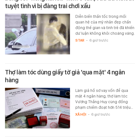
tuyệt tình vì bị đàng trai chơi xấu
Diễn biến thần tốc trong mối
quan hệ của mỹ nhân đẹp chấn
động thế gian và tình trẻ đã khiến
dư luận không khỏi choáng váng.
STAR
-
6 giờ trước
Thợ làm tóc dùng giấy tờ giả 'qua mặt' 4 ngân
hàng
Làm giả hồ sơ vay vốn để qua
mặt 4 ngân hàng, thợ làm tóc
Vương Thắng Huy cùng đồng
phạm chiếm đoạt hơn 514 triệu…
XÃ HỘI
-
6 giờ trước