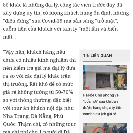
Số khác là những đại lý, cộng tác viên trước đây đã
xây dựng uy tín, có lượng khách hàng ổn định nhưng
"điêu đứng" sau Covid-19 mà sẵn sàng "trở mặt",
cuỗm tiền của khách với tâm lý "một lần và biến
mất".
"Vậy nên, khách hàng nếu
TIN LIÊN QUAN
chưa có nhiều kinh nghiệm thì
nên kiểm tra giá mà đại lý đưa
ra so với các đại lý khác trên
thị trường. Rất khó để có mức
giá rẻ không tưởng từ 50-70%
Hà Nội: Chủ phòng vé
so với thông thường, đặc biệt
"bốc hơi" sau khi bán
với tour ăn khách nội địa như
được hàng chục tỷ tiền
combo du lịch giá rẻ
Nha Trang, Đà Nẵng, Phú
Quốc. Thậm chí, có những tour
mà chi phí cho 1 người đi Đà