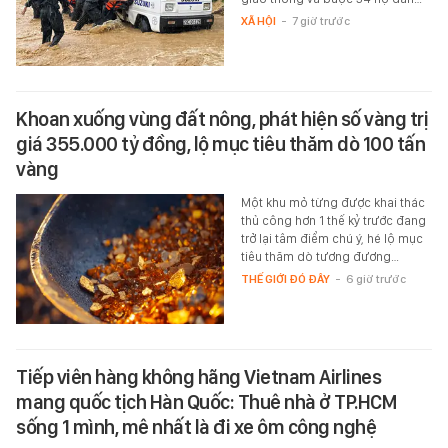
XÃ HỘI
-
7 giờ trước
Khoan xuống vùng đất nông, phát hiện số vàng trị
giá 355.000 tỷ đồng, lộ mục tiêu thăm dò 100 tấn
vàng
Một khu mỏ từng được khai thác
thủ công hơn 1 thế kỷ trước đang
trở lại tâm điểm chú ý, hé lộ mục
tiêu thăm dò tương đương…
THẾ GIỚI ĐÓ ĐÂY
-
6 giờ trước
Tiếp viên hàng không hãng Vietnam Airlines
mang quốc tịch Hàn Quốc: Thuê nhà ở TP.HCM
sống 1 mình, mê nhất là đi xe ôm công nghệ