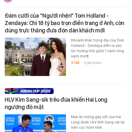
Đám cưới của "Người nhện" Tom Holland -
Zendaya: Chi 18 tỷ bao trọn điền trang ở Anh, còn
dùng trực thăng đưa đón dàn khách mời
Khoảnh khắc trọng đại của Tom
Holland - Zendaya diễn ra vào
lúc hoàng hôn giữa 1 cánh rừng
xanh mướt.
STAR
-
5 giờ trước
HLV Kim Sang-sik trêu đùa khiến Hai Long
ngượng đỏ mặt
Màn ăn mừng gây sốt của Hai
Long được HLV Kim Sang-sik tái
hiện cực hóm hỉnh.