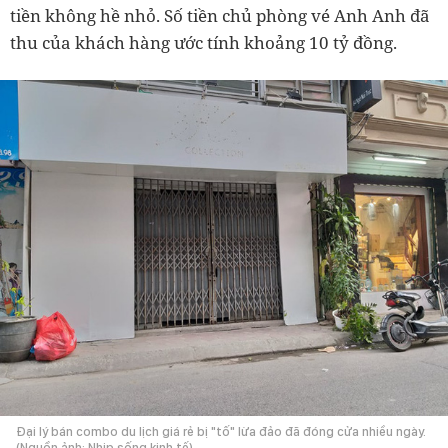
tiền không hề nhỏ. Số tiền chủ phòng vé Anh Anh đã
thu của khách hàng ước tính khoảng 10 tỷ đồng.
Đại lý bán combo du lịch giá rẻ bị "tố" lừa đảo đã đóng cửa nhiều ngày.
(Nguồn ảnh: Nhịp sống kinh tế)