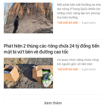
Một phát hiện bất thường tại nhà
lão nông ở Trung Quốc khiến lực
lượng chức năng lập tức phong
tỏa hiện trường.
THẾ GIỚI ĐÓ ĐÂY
-
5 giờ trước
Phát hiện 2 thùng các-tông chứa 24 tỷ đồng tiền
mặt bị vứt bên vệ đường cao tốc
Cơ quan chức năng chưa công
bố nguồn gốc số tiền trên.
THẾ GIỚI ĐÓ ĐÂY
-
5 giờ trước
Xem thêm