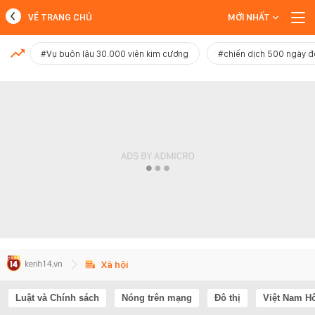
VỀ TRANG CHỦ
MỚI NHẤT
MỚI NHẤT
#Vụ buôn lậu 30.000 viên kim cương
#chiến dịch 500 ngày 
Xem thêm
Xã hội
Luật và Chính sách
Nóng trên mạng
Đô thị
Việt Nam H