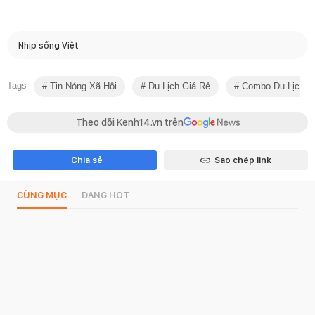
Nhịp sống Việt
Tags
Tin Nóng Xã Hội
Du Lịch Giá Rẻ
Combo Du Lịch
Theo dõi Kenh14.vn trên
Chia sẻ
Sao chép link
CÙNG MỤC
ĐANG HOT