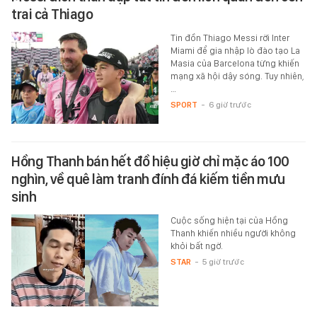
trai cả Thiago
Tin đồn Thiago Messi rời Inter
Miami để gia nhập lò đào tạo La
Masia của Barcelona từng khiến
mạng xã hội dậy sóng. Tuy nhiên,
…
SPORT
-
6 giờ trước
Hồng Thanh bán hết đồ hiệu giờ chỉ mặc áo 100
nghìn, về quê làm tranh đính đá kiếm tiền mưu
sinh
Cuộc sống hiện tại của Hồng
Thanh khiến nhiều người không
khỏi bất ngờ.
STAR
-
5 giờ trước