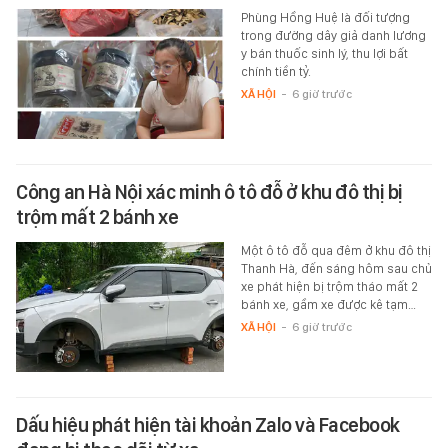
Phùng Hồng Huệ là đối tượng
trong đường dây giả danh lương
y bán thuốc sinh lý, thu lợi bất
chính tiền tỷ.
XÃ HỘI
-
6 giờ trước
Công an Hà Nội xác minh ô tô đỗ ở khu đô thị bị
trộm mất 2 bánh xe
Một ô tô đỗ qua đêm ở khu đô thị
Thanh Hà, đến sáng hôm sau chủ
xe phát hiện bị trộm tháo mất 2
bánh xe, gầm xe được kê tạm…
XÃ HỘI
-
6 giờ trước
Dấu hiệu phát hiện tài khoản Zalo và Facebook