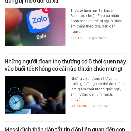
đang bị theo dõi từ xa
Thực tế hiện nay, tài khoản
Facebook hoặc Zalo cá nhân
hoàn toàn có thể bị người khác
âm thầm theo dõi, dẫn đến
nguy…
TEK-LIFE
-
6 giờ trước
Những người đoản thọ thường có 5 thói quen này
vào buổi tối: Không có cái nào thì xin chúc mừng!
Những việc tưởng như vô hại
trước giờ đi ngủ có thể âm thầm
làm giảm chất lượng giấc ngủ,
ảnh hưởng đến tim mạch,
chuyển…
SỨC KHỎE
-
6 giờ trước
Messi đích thân dập tắt tin đồn liên quan đến con