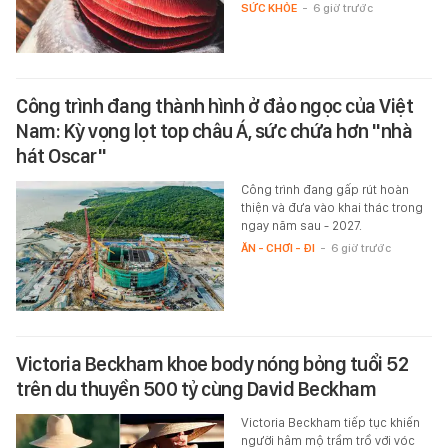
SỨC KHỎE
-
6 giờ trước
Công trình đang thành hình ở đảo ngọc của Việt
Nam: Kỳ vọng lọt top châu Á, sức chứa hơn "nhà
hát Oscar"
Công trình đang gấp rút hoàn
thiện và đưa vào khai thác trong
ngay năm sau - 2027.
ĂN - CHƠI - ĐI
-
6 giờ trước
Victoria Beckham khoe body nóng bỏng tuổi 52
trên du thuyền 500 tỷ cùng David Beckham
Victoria Beckham tiếp tục khiến
người hâm mộ trầm trồ với vóc