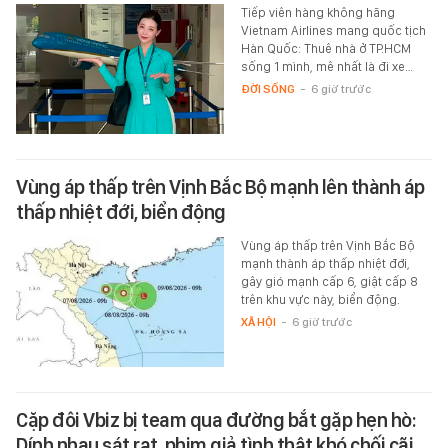
Tiếp viên hàng không hãng
Vietnam Airlines mang quốc tịch
Hàn Quốc: Thuê nhà ở TP.HCM
sống 1 mình, mê nhất là đi xe…
ĐỜI SỐNG
-
6 giờ trước
Vùng áp thấp trên Vịnh Bắc Bộ mạnh lên thành áp
thấp nhiệt đới, biển động
Vùng áp thấp trên Vịnh Bắc Bộ
mạnh thành áp thấp nhiệt đới,
gây gió mạnh cấp 6, giật cấp 8
trên khu vực này, biển động.
XÃ HỘI
-
6 giờ trước
Cặp đôi Vbiz bị team qua đường bắt gặp hẹn hò:
Dính nhau sát rạt, phim giả tình thật khó chối cãi