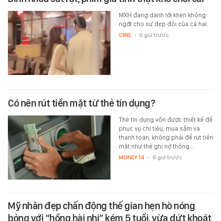
MXH đang dành lời khen không
ngớt cho sự đẹp đôi của cả hai.
CINE
-
6 giờ trước
Có nên rút tiền mặt từ thẻ tín dụng?
Thẻ tín dụng vốn được thiết kế để
phục vụ chi tiêu, mua sắm và
thanh toán, không phải để rút tiền
mặt như thẻ ghi nợ thông…
MONEY.14
-
6 giờ trước
Mỹ nhân đẹp chấn động thế gian hẹn hò nóng
bỏng với “hồng hài nhi” kém 5 tuổi, vừa dứt khoát