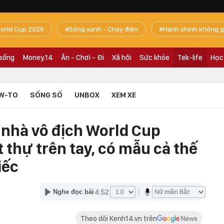
orld Cup 2026
Sống xanh - Chạy điện
Hành chính không g
 sống
Money.14
Ăn - Chơi - Đi
Xã hội
Sức khỏe
Tek-life
Học
W-TO
SỐNG SỐ
UNBOX
XEM XE
 nhà vô địch World Cup
t thự trên tay, có mẫu cả thế
iếc
4:52
Nghe đọc bài
Theo dõi Kenh14.vn trên