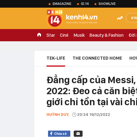
EMAGAZINE
ID.14
SHOWLIVE
W
Star
Ciné
Musik
Beauty & Fashion
Đời
TEK-LIFE
THE CONNECTED HOME
HO
Đẳng cấp của Messi,
2022: Đeo cả căn biệ
giới chỉ tồn tại vài ch
HUỲNH DUY,
20:34 19/12/2022
Chia sẻ