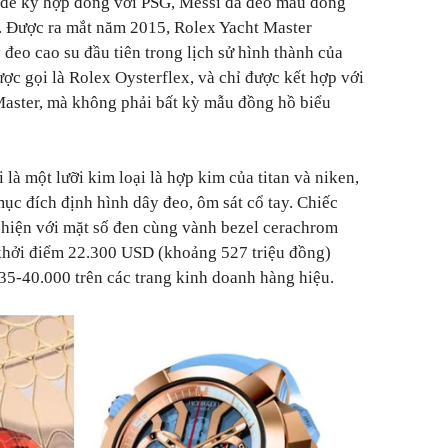
để ký hợp đồng với PSG, Messi đã đeo mẫu đồng
 Được ra mắt năm 2015, Rolex Yacht Master
đeo cao su đầu tiên trong lịch sử hình thành của
ợc gọi là Rolex Oysterflex, và chỉ được kết hợp với
Master, mà không phải bất kỳ mẫu đồng hồ biểu
 là một lưỡi kim loại là hợp kim của titan và niken,
c đích định hình dây đeo, ôm sát cổ tay. Chiếc
 hiện với mặt số đen cùng vành bezel cerachrom
khởi điểm 22.300 USD (khoảng 527 triệu đồng)
 35-40.000 trên các trang kinh doanh hàng hiệu.