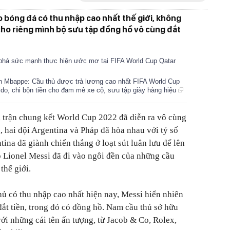
 bóng đá có thu nhập cao nhất thế giới, không
cho riêng mình bộ sưu tập đồng hồ vô cùng đắt
i phá sức mạnh thực hiện ước mơ tại FIFA World Cup Qatar
ian Mbappe: Cầu thủ được trả lương cao nhất FIFA World Cup
do, chi bộn tiền cho đam mê xe cộ, sưu tập giày hàng hiệu
, trận chung kết World Cup 2022 đã diễn ra vô cùng
u, hai đội Argentina và Pháp đã hòa nhau với tỷ số
tina đã giành chiến thắng ở loạt sút luân lưu để lên
p Lionel Messi đã đi vào ngôi đền của những cầu
thế giới.
hủ có thu nhập cao nhất hiện nay, Messi hiển nhiên
 đắt tiền, trong đó có đồng hồ. Nam cầu thủ sở hữu
ới những cái tên ấn tượng, từ Jacob & Co, Rolex,