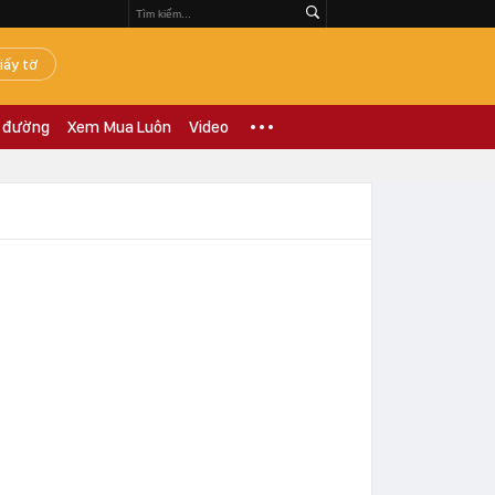
iấy tờ
 đường
Xem Mua Luôn
Video