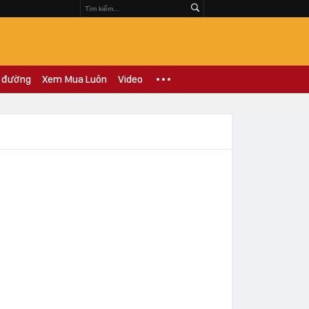
 đường
Xem Mua Luôn
Video