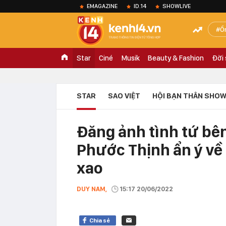
EMAGAZINE
ID.14
SHOWLIVE
Ồ
Star
Ciné
Musik
Beauty & Fashion
Đời
STAR
SAO VIỆT
HỘI BẠN THÂN SHOW
Đăng ảnh tình tứ bê
Phước Thịnh ẩn ý về
xao
DUY NAM,
15:17 20/06/2022
Chia sẻ