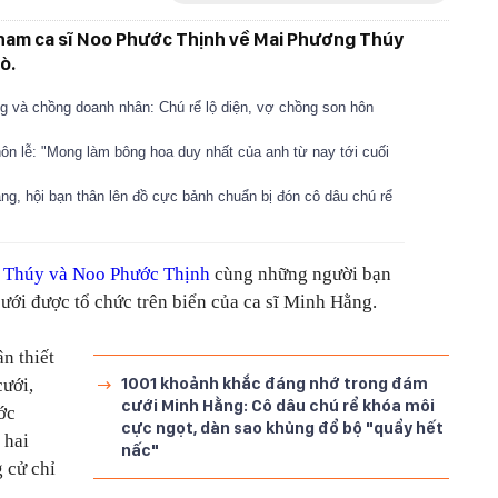
 nam ca sĩ Noo Phước Thịnh về Mai Phương Thúy
ò.
 và chồng doanh nhân: Chú rể lộ diện, vợ chồng son hôn
ôn lễ: "Mong làm bông hoa duy nhất của anh từ nay tới cuối
ng, hội bạn thân lên đồ cực bảnh chuẩn bị đón cô dâu chú rể
 Thúy và Noo Phước Thịnh
cùng những người bạn
cưới được tổ chức trên biển của ca sĩ Minh Hằng.
n thiết
1001 khoảnh khắc đáng nhớ trong đám
cưới,
cưới Minh Hằng: Cô dâu chú rể khóa môi
ớc
cực ngọt, dàn sao khủng đổ bộ "quẩy hết
 hai
nấc"
 cử chỉ