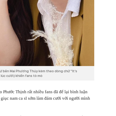
ứ bên Mai Phương Thúy kèm theo dòng chữ ''It’s
 lúc cưới) khiến fans tò mò
 Phước Thịnh rất nhiều fans đã để lại bình luận
c giục nam ca sĩ sớm làm đám cưới với người mình