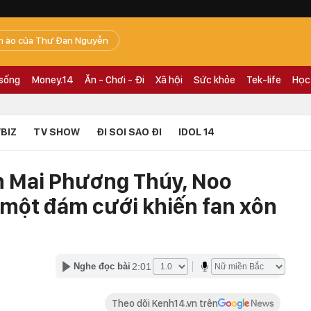
n ào của Thư Đan Nguyễn
 sống
Money.14
Ăn - Chơi - Đi
Xã hội
Sức khỏe
Tek-life
Học
BIZ
TV SHOW
ĐI SOI SAO ĐI
IDOL 14
n Mai Phương Thúy, Noo
 một đám cưới khiến fan xôn
2:01
Nghe đọc bài
Theo dõi Kenh14.vn trên