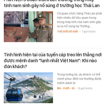
tính nam sinh gây nổ súng ở trường học Thái Lan
Cơ quan chức năng Thái Lan phát
hiện nhiều dữ liệu quan trọng
trong máy tính của nam sinh gây
ra vụ nổ súng tại Trường…
THẾ GIỚI ĐÓ ĐÂY
-
7 giờ trước
Tình hình hiện tại của tuyến cáp treo lên thẳng nơi
được mệnh danh "lạnh nhất Việt Nam": Khi nào
đón khách?
Trong tương lai, du khách có thể
chinh phục đỉnh núi thường được
mệnh danh là
ĂN - CHƠI - ĐI
-
6 giờ trước