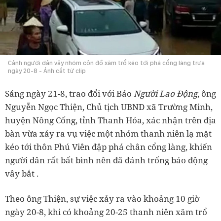
Cảnh người dân vây nhóm côn đồ xăm trổ kéo tới phá cổng làng trưa
ngày 20-8 - Ảnh cắt từ clip
Sáng ngày 21-8, trao đổi với Báo
Người Lao Động
, ông
Nguyễn Ngọc Thiện, Chủ tịch UBND xã Trường Minh,
huyện Nông Cống, tỉnh Thanh Hóa, xác nhận trên địa
bàn vừa xảy ra vụ việc một nhóm thanh niên lạ mặt
kéo tới thôn Phú Viên đập phá chân cổng làng, khiến
người dân rất bất bình nên đã đánh trống báo động
vây bắt .
Theo ông Thiện, sự việc xảy ra vào khoảng 10 giờ
ngày 20-8, khi có khoảng 20-25 thanh niên xăm trổ