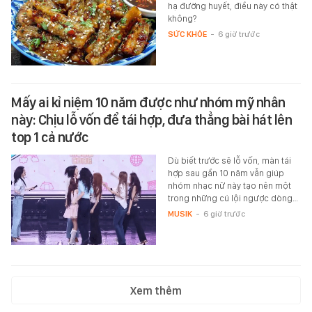
hạ đường huyết, điều này có thật
không?
SỨC KHỎE
-
6 giờ trước
Mấy ai kỉ niệm 10 năm được như nhóm mỹ nhân
này: Chịu lỗ vốn để tái hợp, đưa thẳng bài hát lên
top 1 cả nước
Dù biết trước sẽ lỗ vốn, màn tái
hợp sau gần 10 năm vẫn giúp
nhóm nhạc nữ này tạo nên một
trong những cú lội ngược dòng…
MUSIK
-
6 giờ trước
Xem thêm