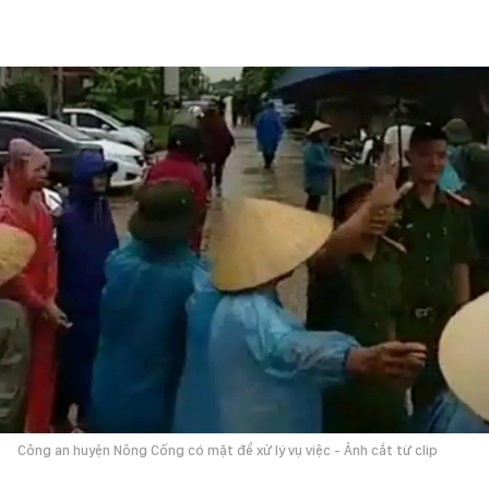
Công an huyện Nông Cống có mặt để xử lý vụ việc - Ảnh cắt từ clip