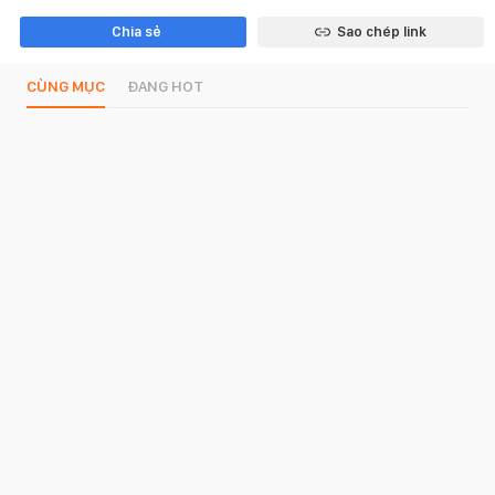
Chia sẻ
Sao chép link
CÙNG MỤC
ĐANG HOT