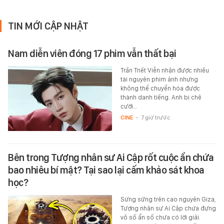
TIN MỚI CẬP NHẬT
Nam diễn viên đóng 17 phim vẫn thất bại
Trần Triết Viễn nhận được nhiều
tài nguyên phim ảnh nhưng
không thể chuyển hóa được
thành danh tiếng. Anh bị chê
cười…
CINE
-
7 giờ trước
Bên trong Tượng nhân sư Ai Cập rốt cuộc ẩn chứa
bao nhiêu bí mật? Tại sao lại cấm khảo sát khoa
học?
Sừng sững trên cao nguyên Giza,
Tượng nhân sư Ai Cập chứa đựng
vô số ẩn số chưa có lời giải.