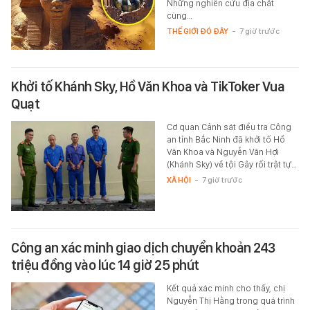
Những nghiên cứu địa chất
cùng…
THẾ GIỚI ĐÓ ĐÂY
-
7 giờ trước
Khởi tố Khánh Sky, Hồ Văn Khoa và TikToker Vua
Quạt
Cơ quan Cảnh sát điều tra Công
an tỉnh Bắc Ninh đã khởi tố Hồ
Văn Khoa và Nguyễn Văn Hợi
(Khánh Sky) về tội Gây rối trật tự…
XÃ HỘI
-
7 giờ trước
Công an xác minh giao dịch chuyển khoản 243
triệu đồng vào lúc 14 giờ 25 phút
Kết quả xác minh cho thấy, chị
Nguyễn Thị Hằng trong quá trình