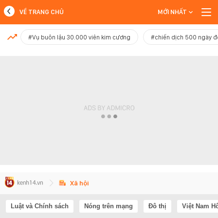
VỀ TRANG CHỦ
MỚI NHẤT
MỚI NHẤT
#Vụ buôn lậu 30.000 viên kim cương
#chiến dịch 500 ngày 
Xem thêm
Xã hội
Luật và Chính sách
Nóng trên mạng
Đô thị
Việt Nam H