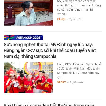
bói, xem vận mệnh và đưa ra
nhiều thông tin hoàn toàn không
có căn cứ như nạn nhân bị
“vong…
XÃ HỘI
-
7 giờ trước
Sức nóng nghẹt thở tại Mỹ Đình ngay lúc này:
Hàng ngàn CĐV sục sôi khí thế cổ vũ tuyển Việt
Nam đại thắng Campuchia
Hàng CĐV đổ về sân Mỹ Đình cổ
vũ đội tuyển Việt Nam đấu tuyển
Campuchia lúc 20h00 hôm nay
7/8.
SPORT
-
7 giờ trước
Phát hiện 5 đoạn video bất thường trong máy