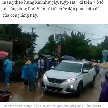
mang theo hung khí như gậy, tuýp sắt... đi trên 7 ô tô
tới cổng làng Phú Viên rồi tổ chức đập phá chân đế
của cổng làng này.
Nhóm côn đồ đi trên 7 xe ô tô kéo tới đập phá cổng làng - Ảnh cắt từ