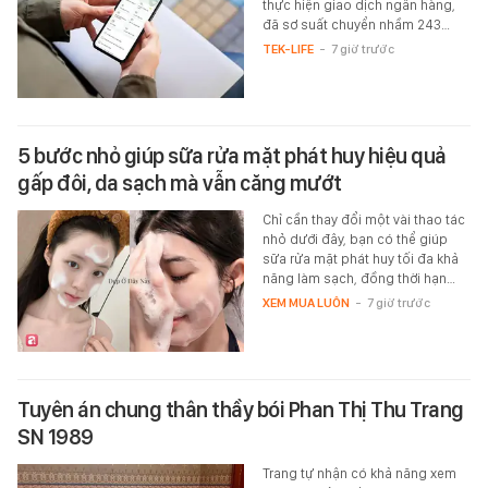
thực hiện giao dịch ngân hàng,
đã sơ suất chuyển nhầm 243…
TEK-LIFE
-
7 giờ trước
5 bước nhỏ giúp sữa rửa mặt phát huy hiệu quả
gấp đôi, da sạch mà vẫn căng mướt
Chỉ cần thay đổi một vài thao tác
nhỏ dưới đây, bạn có thể giúp
sữa rửa mặt phát huy tối đa khả
năng làm sạch, đồng thời hạn…
XEM MUA LUÔN
-
7 giờ trước
Tuyên án chung thân thầy bói Phan Thị Thu Trang
SN 1989
Trang tự nhận có khả năng xem