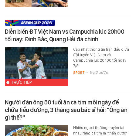
Diễn biến ĐT Việt Nam vs Campuchia lúc 20h00
tối nay: Đình Bắc, Quang Hải đá chính
Cập nhật thông tin trận đấu giữa
đội tuyển Việt Nam và
Campuchia lúc 20h00 tối ngày
7/8.
SPORT
-
6 giờ trước
TRỰC TIẾP
Người đàn ông 50 tuổi ăn cà tím mỗi ngày để
chữa tiểu đường, 3 tháng sau bác sĩ hỏi: "Ông ăn
gì thế?"
Nhiều người thường truyền tai
nhau rằng cà tím là "thần dược"