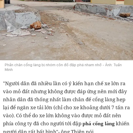
Phần chân cổng làng bị nhóm côn đồ đập phá nham nhở - Ảnh: Tuấn
Minh
"Người dân đã nhiều lần có ý kiến hạn chế xe lớn ra
vào mỏ đất nhưng không được đáp ứng nên mới đây
nhân dân đã thống nhất làm chân đế cổng làng hẹp
lại để ngăn xe tải lớn (chỉ cho xe khoảng dưới 7 tấn ra
vào). Có thể do xe lớn không vào được mỏ đất nên
phía công ty đã cho người tới đập
khiến
phá cổng làng
người dân rất bất bình"- ông Thiện nói.