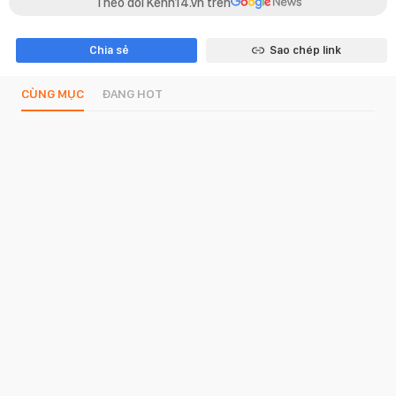
Theo dõi Kenh14.vn trên
Chia sẻ
Sao chép link
CÙNG MỤC
ĐANG HOT