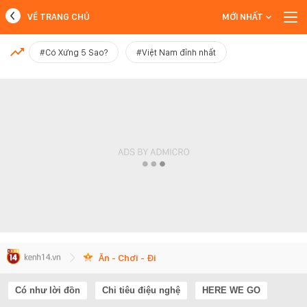
VỀ TRANG CHỦ
MỚI NHẤT
MỚI NHẤT
#Có Xứng 5 Sao?
#Việt Nam đỉnh nhất
Xem thêm
Ăn - Chơi - Đi
Có như lời đồn
Chi tiêu điệu nghệ
HERE WE GO