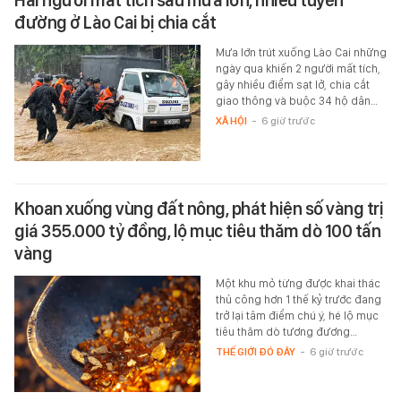
Hai người mất tích sau mưa lớn, nhiều tuyến
đường ở Lào Cai bị chia cắt
Mưa lớn trút xuống Lào Cai những
ngày qua khiến 2 người mất tích,
gây nhiều điểm sạt lở, chia cắt
giao thông và buộc 34 hộ dân…
XÃ HỘI
-
6 giờ trước
Khoan xuống vùng đất nông, phát hiện số vàng trị
giá 355.000 tỷ đồng, lộ mục tiêu thăm dò 100 tấn
vàng
Một khu mỏ từng được khai thác
thủ công hơn 1 thế kỷ trước đang
trở lại tâm điểm chú ý, hé lộ mục
tiêu thăm dò tương đương…
THẾ GIỚI ĐÓ ĐÂY
-
6 giờ trước