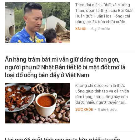
Theo đại diện UBND xã Mường
Than, đoàn từ thiện của Bùi Xuân
Huấn (tức Huấn Hoa Hồng) chỉ
bàn giao 24 bồn chứa nước…
XÃ HỘI
-
6 giờ trước
Ăn hàng trăm bát mì vẫn giữ dáng thon gọn,
người phụ nữ Nhật Bản tiết lộ bí mật đốt mỡ là
loại đồ uống bán đầy ở Việt Nam
Không chỉ được xem là thức
uống giúp tỉnh táo và cải thiện
tâm trạng, thức uống này còn
được nhiều người truyền tai…
SỨC KHỎE
-
6 giờ trước