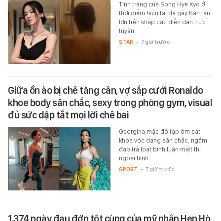
Tình trạng của Song Hye Kyo ở
thời điểm hiện tại đã gây bàn tán
lớn trên khắp các diễn đàn trực
tuyến.
STAR
-
7 giờ trước
Giữa ồn ào bị chê tăng cân, vợ sắp cưới Ronaldo
khoe body săn chắc, sexy trong phòng gym, visual
đủ sức dập tắt mọi lời chê bai
Georgina mặc đồ tập ôm sát
khoe vóc dáng săn chắc, ngầm
đáp trả loạt bình luận miệt thị
ngoại hình.
SPORT
-
7 giờ trước
1.374 ngày đau đớn tột cùng của mỹ nhân Hẹn Hò