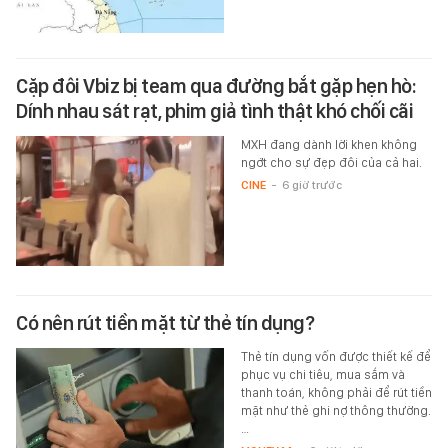
Cặp đôi Vbiz bị team qua đường bắt gặp hẹn hò:
Dính nhau sát rạt, phim giả tình thật khó chối cãi
MXH đang dành lời khen không
ngớt cho sự đẹp đôi của cả hai.
CINE
-
6 giờ trước
Có nên rút tiền mặt từ thẻ tín dụng?
Thẻ tín dụng vốn được thiết kế để
phục vụ chi tiêu, mua sắm và
thanh toán, không phải để rút tiền
mặt như thẻ ghi nợ thông thường.
…