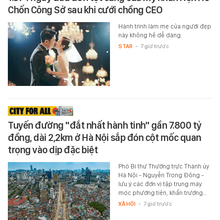
Chốn Công Sở sau khi cưới chồng CEO
Hành trình làm mẹ của người đẹp
này không hề dễ dàng.
STAR
-
7 giờ trước
Tuyến đường "đắt nhất hành tinh" gần 7.800 tỷ
đồng, dài 2,2km ở Hà Nội sắp đón cột mốc quan
trọng vào dịp đặc biệt
Phó Bí thư Thường trực Thành ủy
Hà Nội - Nguyễn Trọng Đông -
lưu ý các đơn vị tập trung máy
móc phương tiện, khẩn trương…
XÃ HỘI
-
7 giờ trước