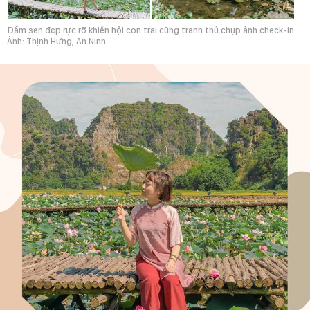
Đầm sen đẹp rực rỡ khiến hội con trai cũng tranh thủ chụp ảnh check-in.
Ảnh: Thịnh Hưng, An Ninh.