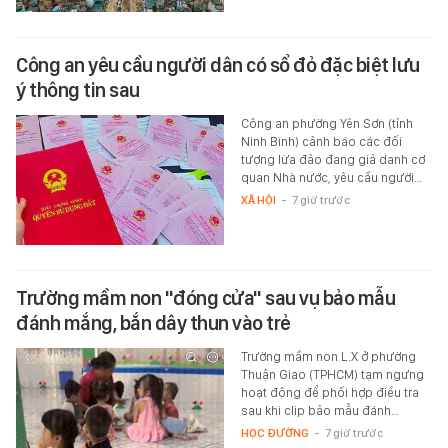
Công an yêu cầu người dân có sổ đỏ đặc biệt lưu
ý thông tin sau
Công an phường Yên Sơn (tỉnh
Ninh Bình) cảnh báo các đối
tượng lừa đảo đang giả danh cơ
quan Nhà nước, yêu cầu người…
XÃ HỘI
-
7 giờ trước
Trường mầm non "đóng cửa" sau vụ bảo mẫu
đánh mắng, bắn dây thun vào trẻ
Trường mầm non L.X ở phường
Thuận Giao (TPHCM) tạm ngưng
hoạt động để phối hợp điều tra
sau khi clip bảo mẫu đánh…
HỌC ĐƯỜNG
-
7 giờ trước