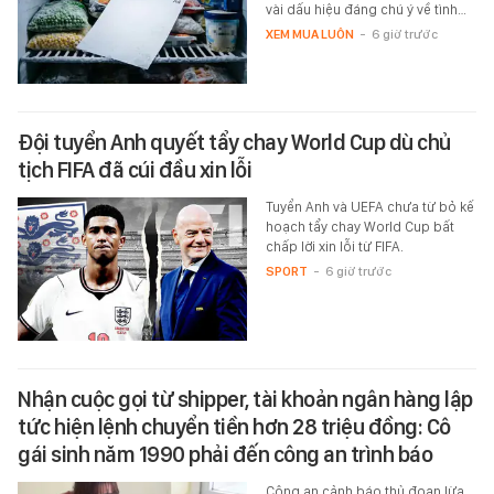
vài dấu hiệu đáng chú ý về tình…
XEM MUA LUÔN
-
6 giờ trước
Đội tuyển Anh quyết tẩy chay World Cup dù chủ
tịch FIFA đã cúi đầu xin lỗi
Tuyển Anh và UEFA chưa từ bỏ kế
hoạch tẩy chay World Cup bất
chấp lời xin lỗi từ FIFA.
SPORT
-
6 giờ trước
Nhận cuộc gọi từ shipper, tài khoản ngân hàng lập
tức hiện lệnh chuyển tiền hơn 28 triệu đồng: Cô
gái sinh năm 1990 phải đến công an trình báo
Công an cảnh báo thủ đoạn lừa