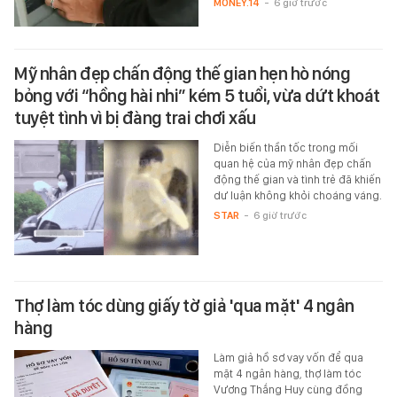
MONEY.14
-
6 giờ trước
Mỹ nhân đẹp chấn động thế gian hẹn hò nóng
bỏng với “hồng hài nhi” kém 5 tuổi, vừa dứt khoát
tuyệt tình vì bị đàng trai chơi xấu
Diễn biến thần tốc trong mối
quan hệ của mỹ nhân đẹp chấn
động thế gian và tình trẻ đã khiến
dư luận không khỏi choáng váng.
STAR
-
6 giờ trước
Thợ làm tóc dùng giấy tờ giả 'qua mặt' 4 ngân
hàng
Làm giả hồ sơ vay vốn để qua
mặt 4 ngân hàng, thợ làm tóc
Vương Thắng Huy cùng đồng